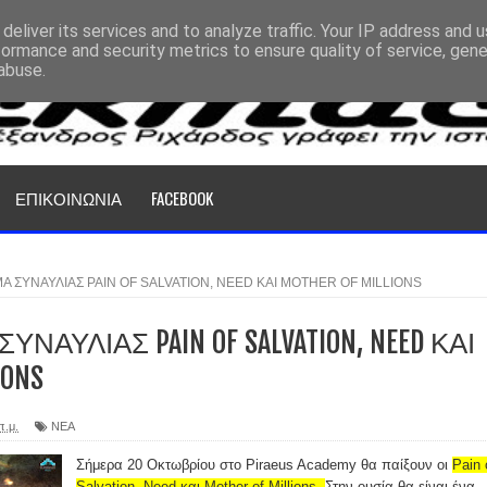
deliver its services and to analyze traffic. Your IP address and 
formance and security metrics to ensure quality of service, gen
abuse.
ΕΠΙΚΟΙΝΩΝΙΑ
FACEBOOK
 ΣΥΝΑΥΛΙΑΣ PAIN OF SALVATION, NEED ΚΑΙ MOTHER OF MILLIONS
ΑΥΛΙΑΣ PAIN OF SALVATION, NEED ΚΑΙ
IONS
π.μ.
ΝΕΑ
Σήμερα 20 Οκτωβρίου στο Piraeus Academy θα παίξουν οι
Pain 
Salvation, Need και Mother of Millions.
Στην ουσία θα είναι ένα