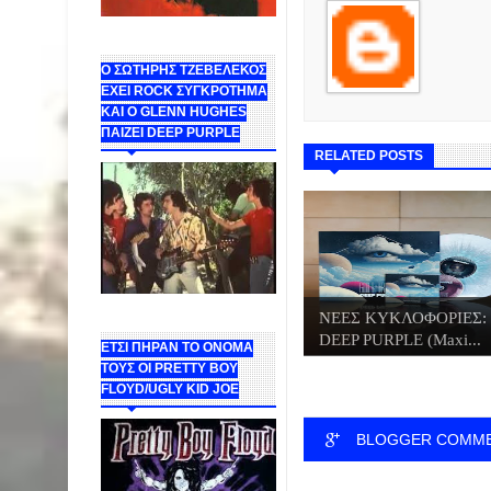
Ο ΣΩΤΗΡΗΣ ΤΖΕΒΕΛΕΚΟΣ
ΕΧΕΙ ROCK ΣΥΓΚΡΟΤΗΜΑ
ΚΑΙ Ο GLENN HUGHES
ΠΑΙΖΕΙ DEEP PURPLE
RELATED POSTS
ΝΕΕΣ ΚΥΚΛΟΦΟΡΙΕΣ:
DEEP PURPLE (Maxi...
ΕΤΣΙ ΠΗΡΑΝ ΤΟ ΟΝΟΜΑ
ΤΟΥΣ ΟΙ PRETTY BOY
FLOYD/UGLY KID JOE
BLOGGER COMM