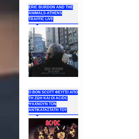
ERIC BURDON AND THE
ANIMALS-ATHENS
TRAFFIC LIVE
Ο BON SCOTT ΦΕΥΓΕΙ ΑΠΟ
ΤΗ ΖΩΗ ΚΑΙ ΟΙ AC/DC
ΨΑΧΝΟΥΝ ΤΟΝ
ΑΝΤΙΚΑΤΑΣΤΑΤΗ ΤΟΥ