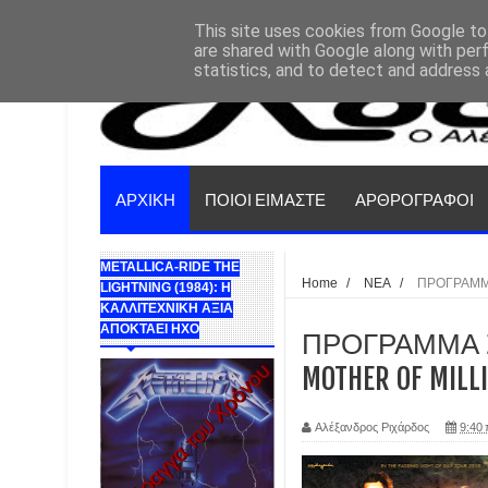
This site uses cookies from Google to 
are shared with Google along with per
statistics, and to detect and address 
ΑΡΧΙΚΗ
ΠΟΙΟΙ ΕΙΜΑΣΤΕ
ΑΡΘΡΟΓΡΑΦΟΙ
METALLICA-RIDE THE
Home
/
ΝΕΑ
/
ΠΡΟΓΡΑΜΜΑ
LIGHTNING (1984): Η
ΚΑΛΛΙΤΕΧΝΙΚΗ ΑΞΙΑ
ΑΠΟΚΤΑΕΙ ΗΧΟ
ΠΡΟΓΡΑΜΜΑ ΣΥΝ
MOTHER OF MILL
Αλέξανδρος Ριχάρδος
9:40 