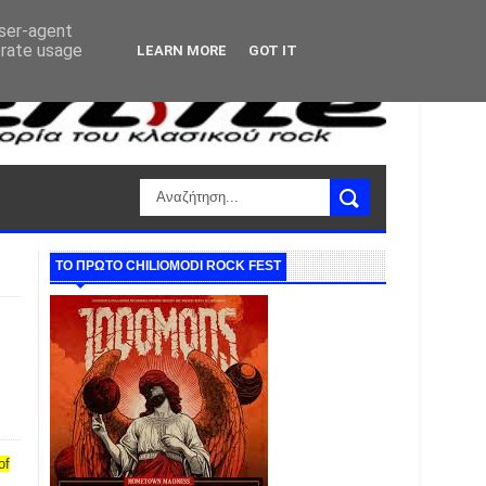
user-agent
erate usage
LEARN MORE
GOT IT
ΤΟ ΠΡΩΤΟ CHILIOMODI ROCK FEST
of