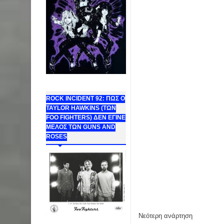
ROCK INCIDENT 92: ΠΩΣ Ο
TAYLOR HAWKINS (ΤΩΝ
FOO FIGHTERS) ΔΕΝ ΕΓΙΝΕ
ΜΕΛΟΣ ΤΩΝ GUNS AND
ROSES
Νεότερη ανάρτηση