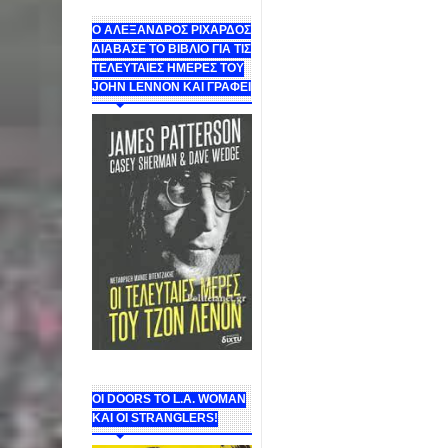
Ο ΑΛΕΞΑΝΔΡΟΣ ΡΙΧΑΡΔΟΣ
ΔΙΑΒΑΣΕ ΤΟ ΒΙΒΛΙΟ ΓΙΑ ΤΙΣ
ΤΕΛΕΥΤΑΙΕΣ ΗΜΕΡΕΣ ΤΟΥ
JOHN LENNON ΚΑΙ ΓΡΑΦΕΙ
ΟΙ DOORS ΤΟ L.A. WOMAN
KAI OI STRANGLERS!