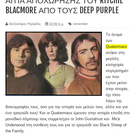
ΑΙΤΙΑ ΑΠΟΧΩΡΗΣΗΣ ΤΟΥ RITCHIE
BLACMORE ΑΠΟ ΤΟΥΣ DEEP PURPLE
Αλέξανδρος Ριχάρδος
10:00 π.μ.
remember
Tο όνομα
των
Quatermass
ανήκει στη
μεγάλη
κατηγορία
συγκροτημάτ
ων που
έχουν μείνει
στην ιστορία,
όχι τόσο
λόγω της
δισκογραφίας τους, όσο για την ιστορία των μελών τους αλλα και για
ένα τραγούδι τους! Και οι Quatermass έμειναν στην ιστορία επειδή στο
μοναδικό άλμπουμ τους συμμετείχαν οι John Gustafson και Mick
Underwood στη σύνθεση τους και για το τραγούδι του Black Sheep of
the Family.