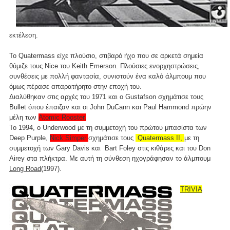
εκτέλεση.
Το Quatermass είχε πλούσιο, στιβαρό ήχο που σε αρκετά σημεία
θύμιζε τους Nice του Keith Emerson. Πλούσιες ενορχηστρώσεις,
συνθέσεις με πολλή φαντασία, συνιστούν ένα καλό άλμπουμ που
όμως πέρασε απαρατήρητο στην εποχή του.
Διαλύθηκαν στις αρχές του 1971 και ο Gustafson σχημάτισε τους
Bullet όπου έπαιζαν και οι John DuCann και Paul Hammond πρώην
μέλη των
Atomic Rooster.
Το 1994, ο Underwood με τη συμμετοχή του πρώτου μπασίστα των
Deep Purple,
Nick Simper
σχημάτισε τους
Quatermass II,
με τη
συμμετοχή των Gary Davis και Bart Foley στις κιθάρες και του Don
Airey στα πλήκτρα. Με αυτή τη σύνθεση ηχογράφησαν το άλμπουμ
Long Road
(1997).
TRIVIA