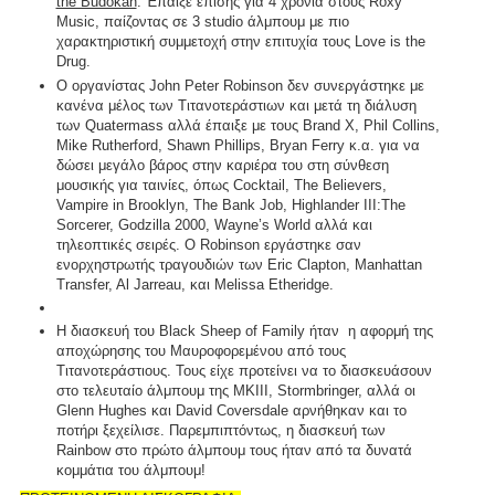
the Budokan
. Έπαιξε επίσης για 4 χρόνια στους Roxy
Music, παίζοντας σε 3 studio άλμπουμ με πιο
χαρακτηριστική συμμετοχή στην επιτυχία τους Love is the
Drug.
Ο οργανίστας John Peter Robinson δεν συνεργάστηκε με
κανένα μέλος των Τιτανοτεράστιων και μετά τη διάλυση
των Quatermass αλλά έπαιξε με τους Brand X, Phil Collins,
Mike Rutherford, Shawn Phillips, Bryan Ferry κ.α. για να
δώσει μεγάλο βάρος στην καριέρα του στη σύνθεση
μουσικής για ταινίες, όπως Cocktail, The Believers,
Vampire in Brooklyn, The Bank Job, Highlander III:The
Sorcerer, Godzilla 2000, Wayne’s World αλλά και
τηλεοπτικές σειρές. Ο Robinson εργάστηκε σαν
ενορχηστρωτής τραγουδιών των Eric Clapton, Manhattan
Transfer, Al Jarreau, και Melissa Etheridge.
Η διασκευή του Black Sheep of Family ήταν η αφορμή της
αποχώρησης του Μαυροφορεμένου από τους
Τιτανοτεράστιους. Τους είχε προτείνει να το διασκευάσουν
στο τελευταίο άλμπουμ της ΜΚΙΙΙ, Stormbringer, αλλά οι
Glenn Hughes και David Coversdale αρνήθηκαν και το
ποτήρι ξεχείλισε. Παρεμπιπτόντως, η διασκευή των
Rainbow στο πρώτο άλμπουμ τους ήταν από τα δυνατά
κομμάτια του άλμπουμ!