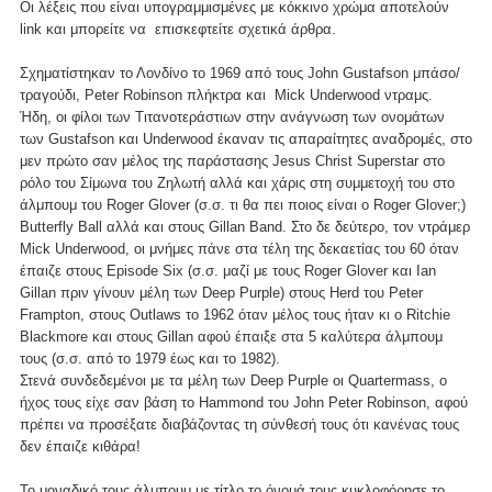
Οι λέξεις που είναι υπογραμμισμένες με κόκκινο χρώμα αποτελούν
link και μπορείτε να επισκεφτείτε σχετικά άρθρα.
Σχηματίστηκαν το Λονδίνο το 1969 από τους John Gustafson μπάσο/
τραγούδι, Peter Robinson πλήκτρα και Mick Underwood ντραμς.
Ήδη, οι φίλοι των Τιτανοτεράστιων στην ανάγνωση των ονομάτων
των Gustafson και Underwood έκαναν τις απαραίτητες αναδρομές, στο
μεν πρώτο σαν μέλος της παράστασης Jesus Christ Superstar στο
ρόλο του Σίμωνα του Ζηλωτή αλλά και χάρις στη συμμετοχή του στο
άλμπουμ του Roger Glover (σ.σ. τι θα πει ποιος είναι ο Roger Glover;)
Butterfly Ball αλλά και στους Gillan Band. Στο δε δεύτερο, τον ντράμερ
Mick Underwood, οι μνήμες πάνε στα τέλη της δεκαετίας του 60 όταν
έπαιζε στους Episode Six (σ.σ. μαζί με τους Roger Glover και Ian
Gillan πριν γίνουν μέλη των Deep Purple) στους Herd του Peter
Frampton, στους Outlaws το 1962 όταν μέλος τους ήταν κι ο Ritchie
Blackmore και στους Gillan αφού έπαιξε στα 5 καλύτερα άλμπουμ
τους (σ.σ. από το 1979 έως και το 1982).
Στενά συνδεδεμένοι με τα μέλη των Deep Purple οι Quartermass, ο
ήχος τους είχε σαν βάση το Hammond του John Peter Robinson, αφού
πρέπει να προσέξατε διαβάζοντας τη σύνθεσή τους ότι κανένας τους
δεν έπαιζε κιθάρα!
Το
μοναδικό τους άλμπουμ με τίτλο το όνομά τους
κυκλοφόρησε το