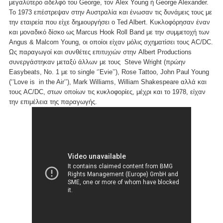
μεγαλύτερο αδελφό του George, τον Alex Young ή George Alexander.
Το 1973 επέστρεψαν στην Αυστραλία και ένωσαν τις δυνάμεις τους με
την εταιρεία που είχε δημιουργήσει ο Ted Albert. Κυκλοφόρησαν έναν
και μοναδικό δίσκο ως Marcus Hook Roll Band με την συμμετοχή των
Angus & Malcom Young, οι οποίοι είχαν μόλις σχηματίσει τους AC/DC.
Ως παραγωγοί και συνθέτες επιτυχιών στην Albert Productions
συνεργάστηκαν μεταξύ άλλων με τους Steve Wright (πρώην
Easybeats, Νο. 1 με το single ‘’Evie’’), Rose Tattoo, John Paul Young
(‘’Love is in the Air’’), Mark Williams, William Shakespeare αλλά και
τους AC/DC, στων οποίων τις κυκλοφορίες, μέχρι και το 1978, είχαν
την επιμέλεια της παραγωγής.