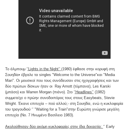
Το άλμπουμ ‘
’Lights in the Night’’
(1980) έφθασε στην κορυφή στη
Σουηδία• έβγαλε τα singles "Welcome to the Universe"και "Media
Man". Οι μουσικοί που τους συνόδευσαν στις ηχογραφήσεις και των
δύο πρώτων δίσκων ήταν οι Ray Arnott (τύμπανα), Les Karski
(μπάσο) και Warren Morgan (πιάνο). Στο ‘
’Headlines’’
(1982)
συμμετείχε ο πρώην συνοδοιπόρος τους στους Easybeats, Stevie
Wright. Έκανε επιτυχία – πού αλλού;- στη Σουηδία, ενώ η κυκλοφορία
του τραγουδιού ‘’ "Waiting for a Train"στην Ευρώπη γνώρισε μεγάλη
επιτυχία (Νο. 7 Ηνωμένο Βασίλειο 1983).
Ακολούθησαν δύο ακόμη κυκλοφορίες στην ίδια δεκαετία:
‘’ Early