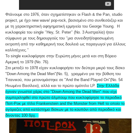
Φτάνουμε στο 1976, όταν σχηματίστηκαν οι Flash & the Pan, studio
project, με ήχο new wave/ pop-rock, βασισμένο στο συνθεσάιζερ και
με τη χαρακτηριστική αφηγηματική ερμηνεία του George Young. Η
κυκλοφορία του single ‘’Hey, St. Peter’’ (Νο. 3 Αυστραλία) ήταν
σύμφωνα με τους δημιουργούς του ‘’μια συνειδητή/αφοσιωμένη
εκτροπή από την καθημερινή τους δουλειά ως παραγωγοί για άλλους
καλλιτέχνες.’’
Το single κυκλοφόρησε στην Ευρώπη μήνες μετά και στη Βόρειο
Αμερική το 1979 (Νο. 76).
Στο μεταξύ το 1978 είχαν κυκλοφορήσει τον δεύτερο μικρό τους δίσκο
"Down Among the Dead Men"(Νο. 5), γραμμένο για την βύθιση του
Τιτανικού, που μετονομάστηκε σε "And the Band Played On"(Νο. 54
Ηνωμένο Βασίλειο), αλλά και το πρώτο ομότιτλο LP.
Στην Ελλάδα
έγιναν γνωστοί χάρις στο "Down Among the Dead Men" που είχε
συμπεριληφθεί στο πρώτο άλμπουμ που κυκλοφόρησε το περιοδικό
Ποπ-Ροκ με τίτλο Frankenstein and the Monster from Hell το οποίο το
αγόραζες από κατάστημα δίσκων με το κουπόνι από περιοδικό και
δίνοντας 100 δρχ.