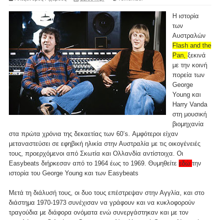
Η ιστορία
των
Αυστραλών
Flash and the
Pan,
ξεκινά
με την κοινή
πορεία των
George
Young και
Harry Vanda
στη μουσική
βιομηχανία
στα πρώτα χρόνια της δεκαετίας των 60’s. Αμφότεροι είχαν
μεταναστεύσει σε εφηβική ηλικία στην Αυστραλία με τις οικογένειές
τους, προερχόμενοι από Σκωτία και Ολλανδία αντίστοιχα. Οι
Easybeats διήρκεσαν από το 1964 έως το 1969. Θυμηθείτε
εδώ
την
ιστορία του George Young και των Easybeats
Μετά τη διάλυσή τους, οι δυο τους επέστρεψαν στην Αγγλία, και στο
διάστημα 1970-1973 συνέχισαν να γράφουν και να κυκλοφορούν
τραγούδια με διάφορα ονόματα ενώ συνεργάστηκαν και με τον