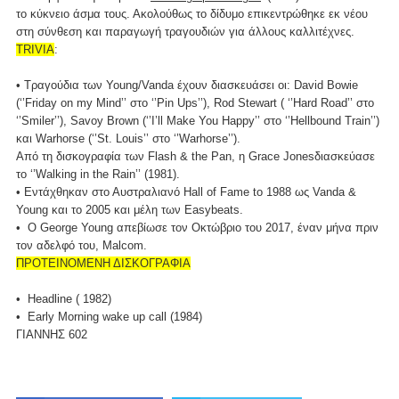
το κύκνειο άσμα τους. Ακολούθως το δίδυμο επικεντρώθηκε εκ νέου
στη σύνθεση και παραγωγή τραγουδιών για άλλους καλλιτέχνες.
TRIVIA
:
• Τραγούδια των Young/Vanda έχουν διασκευάσει οι: David Bowie
(‘’Friday on my Mind’’ στο ‘’Pin Ups’’), Rod Stewart ( ‘’Hard Road’’ στο
‘’Smiler’’), Savoy Brown (‘’I’ll Make You Happy’’ στο ‘’Hellbound Train’’)
και Warhorse (‘’St. Louis’’ στο ‘’Warhorse’’).
Από τη δισκογραφία των Flash & the Pan, η Grace Jonesδιασκεύασε
το ‘’Walking in the Rain’’ (1981).
• Εντάχθηκαν στο Αυστραλιανό Hall of Fame to 1988 ως Vanda &
Young και το 2005 και μέλη των Easybeats.
• Ο George Young απεβίωσε τον Οκτώβριο του 2017, έναν μήνα πριν
τον αδελφό του, Malcom.
ΠΡΟΤΕΙΝΟΜΕΝΗ ΔΙΣΚΟΓΡΑΦΙΑ
• Headline ( 1982)
• Early Morning wake up call (1984)
ΓΙΑΝΝΗΣ 602