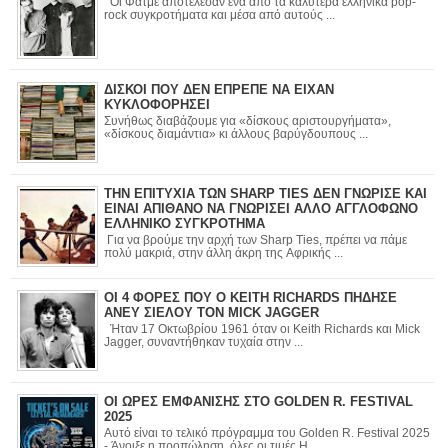
Οι Φατμέ αποτέλεσαν ένα από τα καλύτερα ελληνικά pop-
rock συγκροτήματα και μέσα από αυτούς ...
ΔΙΣΚΟΙ ΠΟΥ ΔΕΝ ΕΠΡΕΠΕ ΝΑ ΕΙΧΑΝ
ΚΥΚΛΟΦΟΡΗΣΕΙ
Συνήθως διαβάζουμε για «δίσκους αριστουργήματα»,
«δίσκους διαμάντια» κι άλλους βαρύγδουπους ...
ΤΗΝ ΕΠΙΤΥΧΙΑ ΤΩΝ SHARP TIES ΔΕΝ ΓΝΩΡΙΣΕ ΚΑΙ
ΕΙΝΑΙ ΑΠΙΘΑΝΟ ΝΑ ΓΝΩΡΙΣΕΙ ΑΛΛΟ ΑΓΓΛΟΦΩΝΟ
ΕΛΛΗΝΙΚΟ ΣΥΓΚΡΟΤΗΜΑ
Για να βρούμε την αρχή των Sharp Ties, πρέπει να πάμε
πολύ μακριά, στην άλλη άκρη της Αφρικής ...
ΟΙ 4 ΦΟΡΕΣ ΠΟΥ Ο KEITH RICHARDS ΠΗΔΗΣΕ
ΑΝΕΥ ΣΙΕΛΟΥ ΤΟΝ MICK JAGGER
Ήταν 17 Οκτωβρίου 1961 όταν οι Keith Richards και Mick
Jagger, συναντήθηκαν τυχαία στην ...
ΟΙ ΩΡΕΣ ΕΜΦΑΝΙΣΗΣ ΣΤΟ GOLDEN R. FESTIVAL
2025
Αυτό είναι το τελικό πρόγραμμα του Golden R. Festival 2025
- Άνοιξε η προπώληση, όλες οι τιμές Η ...