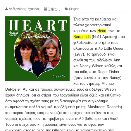
Αλέξανδρος Ριχάρδος
9:46 π.μ.
Singles
Ένα από τα καλύτερα και
πλέον χαρακτηριστικά
κομμάτια των
Heart
είναι το
Barracuda
(Νο11 Αμερική) που
φιλοξενείται στο τρίτο τους
άλμπουμ με τίτλο Little Queen
(1977). Το τραγούδι είναι
σύνθεση των αδελφών Ann
και Nancy Wilson καθώς και
του κιθαρίστα Roger Fisher
(ήταν ζευγάρι με την Nancy)
και του ντράμερ Michael
DeRosier. Αν και σε πολλές συνεντεύξεις τους οι αδελφές Wilson
έχουν δηλώσει ότι οι στίχοι του τραγουδιού είναι οξείς και επιθετικοί
όσο αφορά τη σχέση τους με τη δισκογραφία (το συγκρότημα
αντιμετώπισε πολλά νομικά προβλήματα με την Mushroom Records)
κι ο περισσότερος κόσμος νομίζει ότι οι στίχοι περιορίζονται στις
νομικές σχέσεις τους, το πρόβλημα είναι πολύ βαθύτερο και ηθικό!
Τόσο οι στίχοι όσο κι η μουσική είναι οξύς για το ύφος των
συγκροτήματος (ο ήχος της κιθάρας είναι το χαρακτηριστικό στο