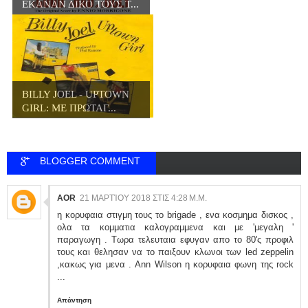
ΕΚΑΝΑΝ ΔΙΚΟ ΤΟΥΣ Τ...
BILLY JOEL - UPTOWN
GIRL: ΜΕ ΠΡΩΤΑΓ...
BLOGGER COMMENT
AOR
21 ΜΑΡΤΊΟΥ 2018 ΣΤΙΣ 4:28 Μ.Μ.
η κορυφαια στιγμη τους το brigade , ενα κοσμημα δισκος ,
ολα τα κομματια καλογραμμενα και με 'μεγαλη '
παραγωγη . Τωρα τελευταια εφυγαν απο το 80'ς προφιλ
τους και θελησαν να το παιξουν κλωνοι των led zeppelin
,κακως για μενα . Ann Wilson η κορυφαια φωνη της rock
...
Απάντηση