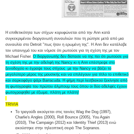
Η επιθετικότητα των στίχων κορυφώνεται από την Ann κατά
συγκεκριμένου διοργανωτή συναυλιών που τη ρώτησε μετά από μια
συναυλία στο Detroit "πως ήταν η ερωμένη της". Η Ann δεν κατάλαβε
τον υπαινιγμό του και νόμισε ότι ρωτούσε για τη σχέση της με τον
Michael Fisher.
Ο διοργανωτής δεν δίστασε να της πει ότι ρωτούσε για
τη σχέση της με την αδελφή της Nancy κι η Ann επέστρεψε στο
ξενοδοχείο κι έγραψε τους στίχους με την Nancy να βάζει το
μεγαλύτερο μέρος της μουσικής και να επιλέγουν για τίτλο το επιθετικό
και σαρκοφάγο ψάρι Barracuda. Η φήμη περί λεσβιακού ξεκίνησε από
τη φωτογραφία του πρώτου άλμπουμ τους όπου οι δύο αδελφές έχουν
φωτογραφηθεί με έξωμα, πλάτη με πλάτη!
TRIVIA
Το τραγούδι ακούγεται στις ταινίες Wag the Dog (1997),
Charlie's Angles (2000), Roll Bounce (2005), You Again
(2010), The Campaign (2012) και Identity Thief (2013) ενώ
ακούστηκε στην τηλεοπτική σειρά The Sopranos.