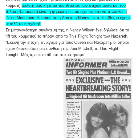
κομμάτι)
αλλά η βασική αιτία του θέματος των στίχων αλλά και του
τίτλου (Barracuda) είναι η φημολογία που είχε αφήσει να απλωθεί η
ίδια η Mushroom Records ότι η Ann κι η Nancy είναι..λεσβίες κι έχουν
μεταξύ τους σχέση!
Σε μεταγενέστερη συνέντευή της, η Nancy Wilson έχει δηλώσει ότι το
riff του κομματιού το πήραν από το This Flight Tonight των Nazareth.
"Εκείνη την εποχή, ανοίγαμε για τους Queen και Ναζαρετη, οι οποίοι
είχαν διασκευάσει μια σύνθεση της Joni Mitchell, το This Flight
Tonight. Μάς άρεσε το riff και το κρατήσαμε".