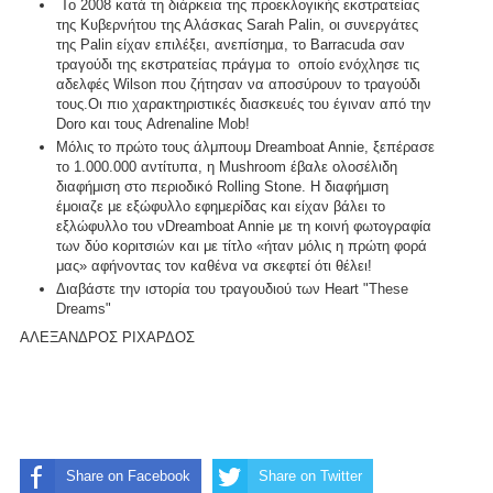
Το 2008 κατά τη διάρκεια της προεκλογικής εκστρατείας
της Κυβερνήτου της Αλάσκας Sarah Palin, οι συνεργάτες
της Palin είχαν επιλέξει, ανεπίσημα, το Barracuda σαν
τραγούδι της εκστρατείας πράγμα το οποίο ενόχλησε τις
αδελφές Wilson που ζήτησαν να αποσύρουν το τραγούδι
τους.Οι πιο χαρακτηριστικές διασκευές του έγιναν από την
Doro και τους Adrenaline Mob!
Μόλις το πρώτο τους άλμπουμ Dreamboat Annie, ξεπέρασε
το 1.000.000 αντίτυπα, η Mushroom έβαλε ολοσέλιδη
διαφήμιση στο περιοδικό Rolling Stone. Η διαφήμιση
έμοιαζε με εξώφυλλο εφημερίδας και είχαν βάλει το
εξλώφυλλο του νDreamboat Annie με τη κοινή φωτογραφία
των δύο κοριτσιών και με τίτλο «ήταν μόλις η πρώτη φορά
μας» αφήνοντας τον καθένα να σκεφτεί ότι θέλει!
Διαβάστε την ιστορία του τραγουδιού των Heart "
These
Dreams"
ΑΛΕΞΑΝΔΡΟΣ ΡΙΧΑΡΔΟΣ
Share on Facebook
Share on Twitter