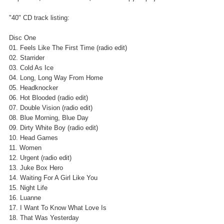
"40" CD track listing:
Disc One
01. Feels Like The First Time (radio edit)
02. Starrider
03. Cold As Ice
04. Long, Long Way From Home
05. Headknocker
06. Hot Blooded (radio edit)
07. Double Vision (radio edit)
08. Blue Morning, Blue Day
09. Dirty White Boy (radio edit)
10. Head Games
11. Women
12. Urgent (radio edit)
13. Juke Box Hero
14. Waiting For A Girl Like You
15. Night Life
16. Luanne
17. I Want To Know What Love Is
18. That Was Yesterday