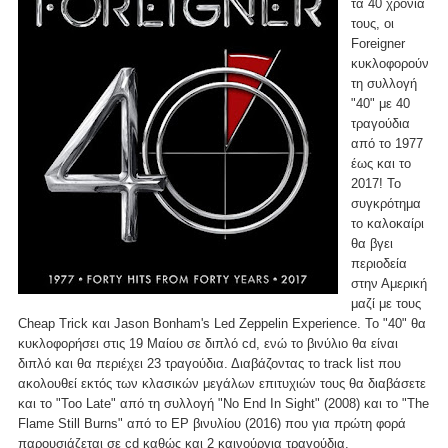
τα 40 χρόνια
τους, οι
Foreigner
κυκλοφορούν
τη συλλογή
"40" με 40
τραγούδια
από το 1977
έως και το
2017! Το
συγκρότημα
το καλοκαίρι
θα βγει
περιοδεία
στην Αμερική
μαζί με τους
Cheap Trick και Jason Bonham's Led Zeppelin Experience. To "40" θα
κυκλοφορήσει στις 19 Μαίου σε διπλό cd, ενώ το βινύλιο θα είναι
διπλό και θα περιέχει 23 τραγούδια. Διαβάζοντας το track list που
ακολουθεί εκτός των κλασικών μεγάλων επιτυχιών τους θα διαβάσετε
και το "Too Late" από τη συλλογή "No End In Sight" (2008) και το "The
Flame Still Burns" από το EP βινυλίου (2016) που για πρώτη φορά
παρουσιάζεται σε cd καθώς και 2 καινούργια τραγούδια.