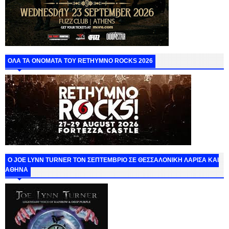
ΟΛΑ ΤΑ ΟΝΟΜΑΤΑ ΤΟΥ RETHYMNO ROCKS 2026
O JOE LYNN TURNER ΤΟΝ ΣΕΠΤΕΜΒΡΙΟ ΣΕ ΘΕΣΣΑΛΟΝΙΚΗ ΛΑΡΙΣΑ ΚΑΙ
ΑΘΗΝΑ