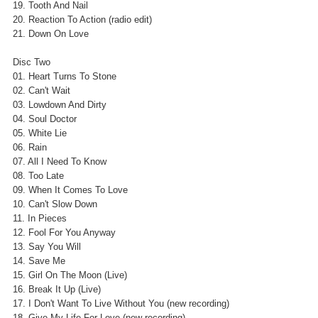
19. Tooth And Nail
20. Reaction To Action (radio edit)
21. Down On Love
Disc Two
01. Heart Turns To Stone
02. Can't Wait
03. Lowdown And Dirty
04. Soul Doctor
05. White Lie
06. Rain
07. All I Need To Know
08. Too Late
09. When It Comes To Love
10. Can't Slow Down
11. In Pieces
12. Fool For You Anyway
13. Say You Will
14. Save Me
15. Girl On The Moon (Live)
16. Break It Up (Live)
17. I Don't Want To Live Without You (new recording)
18. Give My Life For Love (new recording)