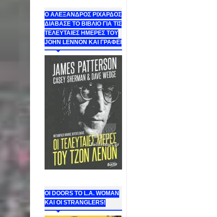
Ο ΑΛΕΞΑΝΔΡΟΣ ΡΙΧΑΡΔΟΣ
ΔΙΑΒΑΣΕ ΤΟ ΒΙΒΛΙΟ ΓΙΑ ΤΙΣ
ΤΕΛΕΥΤΑΙΕΣ ΗΜΕΡΕΣ ΤΟΥ
JOHN LENNON ΚΑΙ ΓΡΑΦΕΙ
ΟΙ DOORS ΤΟ L.A. WOMAN
KAI OI STRANGLERS!