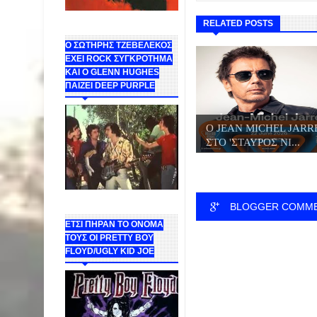
RELATED POSTS
Ο ΣΩΤΗΡΗΣ ΤΖΕΒΕΛΕΚΟΣ
ΕΧΕΙ ROCK ΣΥΓΚΡΟΤΗΜΑ
ΚΑΙ Ο GLENN HUGHES
ΠΑΙΖΕΙ DEEP PURPLE
Ο JΕΑN MICHEL JARR
ΣΤΟ 'ΣΤΑΥΡΟΣ ΝΙ...
BLOGGER COMM
ΕΤΣΙ ΠΗΡΑΝ ΤΟ ΟΝΟΜΑ
ΤΟΥΣ ΟΙ PRETTY BOY
FLOYD/UGLY KID JOE