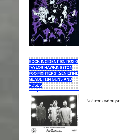
ROCK INCIDENT 92: ΠΩΣ Ο
TAYLOR HAWKINS (ΤΩΝ
FOO FIGHTERS) ΔΕΝ ΕΓΙΝΕ
ΜΕΛΟΣ ΤΩΝ GUNS AND
ROSES
Νεότερη ανάρτηση