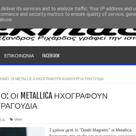
deliver its services and to analyze traffic. Your IP address and 
formance and security metrics to ensure quality of service, gen
abuse.
ΕΠΙΚΟΙΝΩΝΙΑ
FACEBOOK
ΙΣΗΜΟ: ΟΙ METALLICA ΗΧΟΓΡΑΦΟΥΝ ΚΑΙΝΟΥΡΓΙΑ ΤΡΑΓΟΥΔΙΑ
Ο: ΟΙ METALLICA ΗΧΟΓΡΑΦΟΥΝ
ΤΡΑΓΟΥΔΙΑ
π.μ.
slider
7 χρόνια μετά το "Death Magnetic" οι Metallica