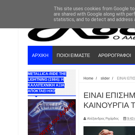
This site uses cookies from Google to 
are shared with Google along with per
statistics, and to detect and address 
ΑΡΧΙΚΗ
ΠΟΙΟΙ ΕΙΜΑΣΤΕ
ΑΡΘΡΟΓΡΑΦΟΙ
METALLICA-RIDE THE
Home
/
slider
/
ΕΙΝΑΙ ΕΠ
LIGHTNING (1984): Η
ΚΑΛΛΙΤΕΧΝΙΚΗ ΑΞΙΑ
ΑΠΟΚΤΑΕΙ ΗΧΟ
ΕΙΝΑΙ ΕΠΙΣΗΜ
ΚΑΙΝΟΥΡΓΙΑ 
Αλέξανδρος Ριχάρδος
9:43 