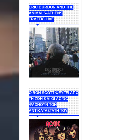
ERIC BURDON AND THE
ANIMALS-ATHENS
TRAFFIC LIVE
Ο BON SCOTT ΦΕΥΓΕΙ ΑΠΟ
ΤΗ ΖΩΗ ΚΑΙ ΟΙ AC/DC
ΨΑΧΝΟΥΝ ΤΟΝ
ΑΝΤΙΚΑΤΑΣΤΑΤΗ ΤΟΥ