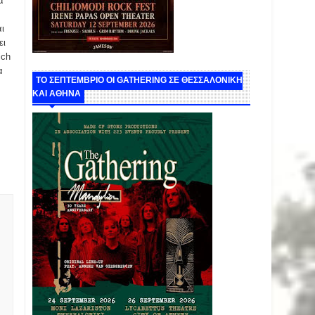
α
ι
ει
ich
α
ΤΟ ΣΕΠΤΕΜΒΡΙΟ ΟΙ GATHERING ΣΕ ΘΕΣΣΑΛΟΝΙΚΗ
ΚΑΙ ΑΘΗΝΑ