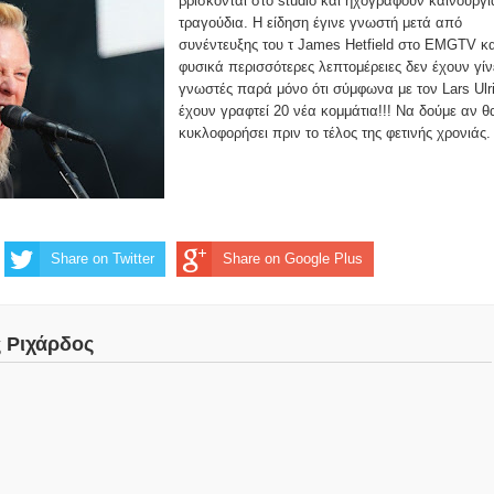
βρίσκονται στο studio και ηχογραφούν καινούργι
τραγούδια. Η είδηση έγινε γνωστή μετά από
συνέντευξης του τ James Hetfield στο EMGTV κα
φυσικά περισσότερες λεπτομέρειες δεν έχουν γίν
γνωστές παρά μόνο ότι σύμφωνα με τον Lars Ulr
έχουν γραφτεί 20 νέα κομμάτια!!! Να δούμε αν θ
κυκλοφορήσει πριν το τέλος της φετινής χρονιάς.
Share on Twitter
Share on Google Plus
ς Ριχάρδος