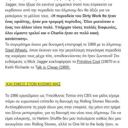
Jagger, που ήξερε ότι κανένα χρηματικό ποσό που επρόκειτο να
κερδίσουν από την περιοδεία του άλμπουμ δεν θα άξιζε για να
ρισκάρουν το μέλλον τους. «
Η περιοδεία του Dirty Work θα ήταν
ένας εφιάλτης, ήταν μια τρομερή περίοδος. Όλοι μισούσαν ο
ένας τον άλλον τόσο πολύ. Υπήρχαν τόσες πολλές διαφωνίες,
όλοι είμαστε τρελοί και ο Charlie ήταν σε πολύ κακή
κατάσταση».
Το συγκρότημα έκανε μια δυναμική επιστροφή το 1989 με το άλμπουμ
Steel Wheels,
όπου έκαναν και την μεγαλύτερη παγκόσμια περιοδεία
της καριέρας τους μέχρι τότε, αποδεικνύοντας ότι ήταν ζωντανοί! Στο
ενδιάμεσο, ο Mick Jagger κυκλοφόρησε το
Primitive Cool
(19870 κι ο
Keith Richards το T
alk is Cheap (1988).
ΚΑΙ ΕΜΕΙΣ ΣΤΟΝ ΚΟΣΜΟ ΜΑΣ
Το 1986 εργαζόμουν ως Υπεύθυνος Τύπου στη CBS και μόλις είχαμε
πάρει σε ευρωπαικό επίπεδο τη διανομή της Rolling Stones Records.
Αντιλαμβάνεστε τη χαρά όλων μας στην εταιρεία, όχι μόνο στο τμήμα
του ξένου ρεπερτορίου, για τη διανομή του νέου τους άλμπουμ. Για να
είμαι ειλικρινής, το Harlem Shuffle δεν μου πολυάρεσε καθώς δεν μου
ακουγόταν σαν Rolling Stones, αλλά το One hit to the body ήταν, κι