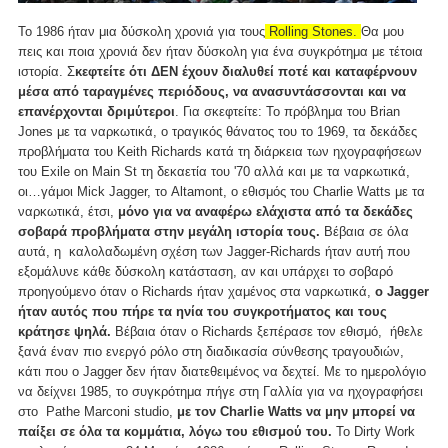
Το 1986 ήταν μια δύσκολη χρονιά για τους
Rolling Stones.
Θα μου
πεις και ποια χρονιά δεν ήταν δύσκολη για ένα συγκρότημα με τέτοια
ιστορία. Σ
κεφτείτε ότι ΔΕΝ έχουν διαλυθεί ποτέ και καταφέρνουν
μέσα από ταραγμένες περιόδους, να ανασυντάσσονται και να
επανέρχονται δριμύτεροι
. Για σκεφτείτε: To πρόβλημα του Brian
Jones με τα ναρκωτικά, ο τραγικός θάνατος του τo 1969, τα δεκάδες
προβλήματα του Keith Richards κατά τη διάρκεια των ηχογραφήσεων
του Exile on Main St τη δεκαετία του '70 αλλά και με τα ναρκωτικά,
οι…γάμοι Mick Jagger, το Altamont, ο εθισμός του Charlie Watts με τα
ναρκωτικά, έτσι,
μόνο για να αναφέρω ελάχιστα από τα δεκάδες
σοβαρά προβλήματα στην μεγάλη ιστορία τους.
Βέβαια σε όλα
αυτά, η καλολαδωμένη σχέση των Jagger-Richards ήταν αυτή που
εξομάλυνε κάθε δύσκολη κατάσταση, αν και υπάρχει το σοβαρό
προηγούμενο όταν ο Richards ήταν χαμένος στα ναρκωτικά,
ο Jagger
ήταν αυτός που πήρε τα ηνία του συγκροτήματος και τους
κράτησε ψηλά.
Βέβαια όταν ο Richards ξεπέρασε τον εθισμό, ήθελε
ξανά έναν πιο ενεργό ρόλο στη διαδικασία σύνθεσης τραγουδιών,
κάτι που ο Jagger δεν ήταν διατεθειμένος να δεχτεί. Με το ημερολόγιο
να δείχνει 1985, το συγκρότημα πήγε στη Γαλλία για να ηχογραφήσει
στο Pathe Marconi studio,
με τον Charlie Watts να μην μπορεί να
παίξει σε όλα τα κομμάτια, λόγω του εθισμού του.
Το Dirty Work