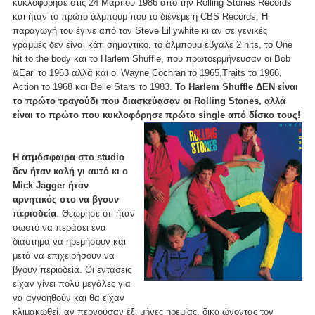
κυκλοφόρησε στις 24 Μαρτίου 1986 από την Rolling Stones Records
και ήταν το πρώτο άλμπουμ που το διένεμε η CBS Records. Η
παραγωγή του έγινε από τον Steve Lillywhite κι αν σε γενικές
γραμμές δεν είναι κάτι σημαντικό, το άλμπουμ έβγαλε 2 hits, το One
hit to the body και το Harlem Shuffle, που πρωτοερμήνευσαν οι Bob
&Earl το 1963 αλλά και οι Wayne Cochran το 1965,Traits το 1966,
Action το 1968 και Belle Stars το 1983.
Το Harlem Shuffle ΔΕΝ είναι
το πρώτο τραγούδι που διασκεύασαν οι Rolling Stones, αλλά
είναι το πρώτο που κυκλοφόρησε πρώτο single από δίσκο τους!
Η ατμόσφαιρα στο studio
δεν ήταν καλή γι αυτό κι ο
Mick Jagger ήταν
αρνητικός στο να βγουν
περιοδεία
. Θεώρησε ότι ήταν
σωστό να περάσει ένα
διάστημα να ηρεμήσουν και
μετά να επιχειρήσουν να
βγουν περιοδεία. Οι εντάσεις
είχαν γίνει πολύ μεγάλες για
να αγνοηθούν και θα είχαν
κλιμακωθεί, αν περνούσαν έξι μήνες ηρεμίας, δικαιώνοντας τον