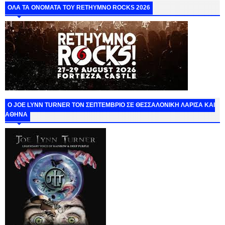
ΟΛΑ ΤΑ ΟΝΟΜΑΤΑ ΤΟΥ RETHYMNO ROCKS 2026
O JOE LYNN TURNER ΤΟΝ ΣΕΠΤΕΜΒΡΙΟ ΣΕ ΘΕΣΣΑΛΟΝΙΚΗ ΛΑΡΙΣΑ ΚΑΙ
ΑΘΗΝΑ