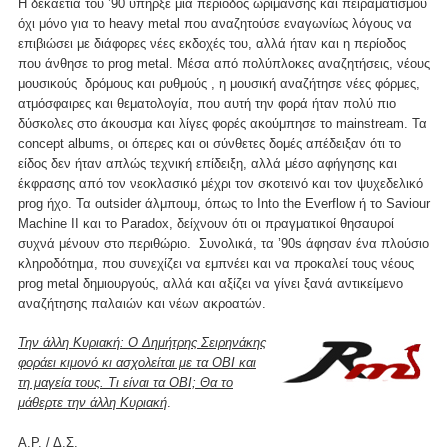
Η δεκαετία του ’90 υπήρξε μια περίοδος ωρίμανσης και πειραματισμού
όχι μόνο για το heavy metal που αναζητούσε εναγωνίως λόγους να
επιβιώσει με διάφορες νέες εκδοχές του, αλλά ήταν και η περίοδος
που άνθησε το prog metal. Μέσα από πολύπλοκες αναζητήσεις, νέους
μουσικούς δρόμους και ρυθμούς , η μουσική αναζήτησε νέες φόρμες,
ατμόσφαιρες και θεματολογία, που αυτή την φορά ήταν πολύ πιο
δύσκολες στο άκουσμα και λίγες φορές ακούμπησε το mainstream. Τα
concept albums, οι όπερες και οι σύνθετες δομές απέδειξαν ότι το
είδος δεν ήταν απλώς τεχνική επίδειξη, αλλά μέσο αφήγησης και
έκφρασης από τον νεοκλασικό μέχρι τον σκοτεινό και τον ψυχεδελικό
prog ήχο. Τα outsider άλμπουμ, όπως το Into the Everflow ή το Saviour
Machine II και το Paradox, δείχνουν ότι οι πραγματικοί θησαυροί
συχνά μένουν στο περιθώριο. Συνολικά, τα ’90s άφησαν ένα πλούσιο
κληροδότημα, που συνεχίζει να εμπνέει και να προκαλεί τους νέους
prog metal δημιουργούς, αλλά και αξίζει να γίνει ξανά αντικείμενο
αναζήτησης παλαιών και νέων ακροατών.
Την άλλη Κυριακή: Ο Δημήτρης Σειρηνάκης
φοράει κιμονό κι ασχολείται με τα OBI και
τη μαγεία τους. Τι είναι τα ΟΒΙ; Θα το
μάθερτε την άλλη Κυριακή
.
Α.Ρ. / Δ.Σ.