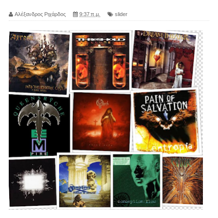
Αλέξανδρος Ριχάρδος
9:37 π.μ.
slider