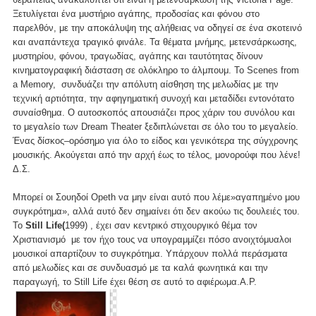
Ξετυλίγεται ένα μυστήριο αγάπης, προδοσίας και φόνου στο
παρελθόν, με την αποκάλυψη της αλήθειας να οδηγεί σε ένα σκοτεινό
και αναπάντεχα τραγικό φινάλε. Τα θέματα μνήμης, μετενσάρκωσης,
μυστηρίου, φόνου, τραγωδίας, αγάπης και ταυτότητας δίνουν
κινηματογραφική διάσταση σε ολόκληρο το άλμπουμ. Το Scenes from
a Memory, συνδυάζει την απόλυτη αίσθηση της μελωδίας με την
τεχνική αρτιότητα, την αφηγηματική συνοχή και μεταδίδει εντονότατο
συναίσθημα. Ο αυτοσκοπός απουσιάζει προς χάριν του συνόλου και
το μεγαλείο των Dream Theater ξεδιπλώνεται σε όλο του το μεγαλείο.
Ένας δίσκος–ορόσημο για όλο το είδος και γενικότερα της σύγχρονης
μουσικής. Ακούγεται από την αρχή έως το τέλος, μονορούφι που λένε!
Δ.Σ.
Μπορεί οι Σουηδοί Opeth να μην είναι αυτό που λέμε»αγαπημένο μου
συγκρότημα», αλλά αυτό δεν σημαίνει ότι δεν ακούω τις δουλειές του.
Το
Still Life(
1999) , έχει σαν κεντρικό στιχουργικό θέμα τον
Χριστιανισμό με τον ήχο τους να υπογραμμίζει πόσο ανοιχτόμυαλοι
μουσικοί απαρτίζουν το συγκρότημα. Υπάρχουν πολλά περάσματα
από μελωδίες και σε συνδυασμό με τα καλά φωνητικά και την
παραγωγή, το Still Life έχει θέση σε αυτό το αφιέρωμα.Α.Ρ.