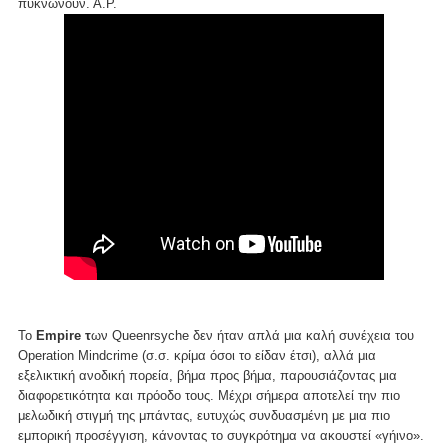
πυκνώνουν. Α.Ρ.
Το
Empire τ
ων Queenrsyche δεν ήταν απλά μια καλή συνέχεια του
Operation Mindcrime (σ.σ. κρίμα όσοι το είδαν έτσι), αλλά μια
εξελικτική ανοδική πορεία, βήμα προς βήμα, παρουσιάζοντας μια
διαφορετικότητα και πρόοδο τους. Μέχρι σήμερα αποτελεί την πιο
μελωδική στιγμή της μπάντας, ευτυχώς συνδυασμένη με μια πιο
εμπορική προσέγγιση, κάνοντας το συγκρότημα να ακουστεί «γήινο».