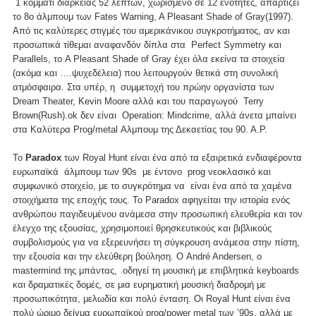
1 κομμάτι διάρκειας 52 λεπτών, χωρισμένο σε 12 ενότητες, απαρτίζει
το 8ο άλμπουμ των Fates Warning, A Pleasant Shade of Gray(1997).
Από τις καλύτερες στιγμές του αμερικάνικου συγκροτήματος, αν και
προσωπικά τίθεμαι αναφανδόν δίπλα στα Perfect Symmetry και
Parallels, το A Pleasant Shade of Gray έχει όλα εκείνα τα στοιχεία
(ακόμα και ….ψυχεδέλεια) που λειτουργούν θετικά στη συνολική
ατμόσφαιρα. Στα υπέρ, η συμμετοχή του πρώην οργανίστα των
Dream Theater, Kevin Moore αλλά και του παραγωγού Terry
Brown(Rush).ok δεν είναι Operation: Mindcrime, αλλά άνετα μπαίνει
στα Καλύτερα Prog/metal Αλμπουμ της Δεκαετίας του 90. Α.Ρ.
Το
Paradox
των Royal Hunt είναι ένα από τα εξαιρετικά ενδιαφέροντα
ευρωπαϊκά άλμπουμ των 90s με έντονο prog νεοκλασικό και
συμφωνικό στοιχείο, με το συγκρότημα να είναι ένα από τα χαμένα
στοιχήματα της εποχής τους. Το Paradox αφηγείται την ιστορία ενός
ανθρώπου παγιδευμένου ανάμεσα στην προσωπική ελευθερία και τον
έλεγχο της εξουσίας, χρησιμοποιεί θρησκευτικούς και βιβλικούς
συμβολισμούς για να εξερευνήσει τη σύγκρουση ανάμεσα στην πίστη,
την εξουσία και την ελεύθερη βούληση. Ο André Andersen, ο
mastermind της μπάντας, οδηγεί τη μουσική με επιβλητικά keyboards
και δραματικές δομές, σε μια ευρηματική μουσική διαδρομή με
προσωπικότητα, μελωδία και πολύ ένταση. Οι Royal Hunt είναι ένα
πολύ ώριμο δείγμα ευρωπαϊκού prog/power metal των ’90s, αλλά με