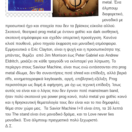
metal. Ένα
άλμπουμ
διαφορετικό,
μοναδικό με
προσωπικό ήχο και στοιχεία που δεν τα βρίσκεις εύκολα αλλού.
Σκοτεινό, θεατρικό prog metal με έντονο gothic και dark αισθητική,
σκοτεινή ατμόσφαιρα και σχεδόν οπερετική προσέγγιση. Κανένα
κλισέ πουθενά, μόνο πηγαία έκφραση και μοναδική ατμόσφαιρα.
Ερμηνευτικά ο Eric Clayton, είναι η ψυχή και η προσωπικότητα της
μπάντας, θυμίζει από Jim Morrison έως Peter Gabriel και Andrew
Eldritch, μοιάζει σε κάθε τραγούδι να εκλιπαρεί για λύτρωση. Το
περίεργο στους Saviour Machine, είναι πως ενώ εντάσσονται στο prog
metal ιδίωμα, δεν θα συναντήσεις ποτέ shred και επίδειξη, αλλά βαριά
riffs, κινηματογραφικά keyboards, αργή, επιβλητική εξέλιξη. Prog
περισσότερο ως δομή & αφήγηση, μα όχι ως τεχνική επίδειξη. Ίσως
αυτός να είναι και ο λόγος που δεν έγιναν ποτέ mainstream band,
ήταν πολύ σκοτεινοί για power prog κοινό, πολύ metal για gothic κοινό
και η θρησκευτική θεματολογία τους δεν είναι και το πιο δημοφιλές
θέμα στον χώρο μας. Τα Savior Machine I+II είναι έπη, τα 16 λεπτά
του The stand είναι ένα μοναδικό δράμα, και το Love never lies
μοναδικό. Ένα άλμπουμ πραγματικά πολύ ξεχωριστό.
Δ.Σ.