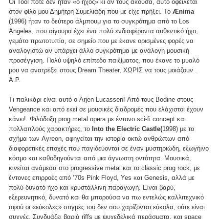
Οι Tool ποτέ δεν ήταν «ο ήχος» κι αν τους άκουσα, αυτό οφείλεται
στον φίλο μου Δημήτρη Συμελιάδη που με είχε πρήξει. Το
Ænima
(1996) ήταν το δεύτερο άλμπουμ για το συγκρότημα από το Los
Angeles, που σίγουρα έχει ένα πολύ ενδιαφέροντα αυθεντικό ήχο,
γεμάτο πρωτοτυπία, σε σημείο που με έκανε ορισμένες φορές να
αναλογιστώ αν υπάρχει άλλο συγκρότημα με ανάλογη μουσική
προσέγγιση. Πολύ υψηλό επίπεδο παιξίματος, που έκανε το μυαλό
μου να ανατρέξει στους Dream Theater, ΧΩΡΙΣ να τους μοιάζουν .
Α.Ρ.
Τι παλικάρι είναι αυτό ο Arjen Lucassen! Από τους Bodine στους
Vengeance και από εκεί σε μουσικές διαδρομές που ελάχιστοι έχουν
κάνει! Φιλόδοξη prog metal opera με έντονο sci-fi concept και
πολλαπλούς χαρακτήρες, το
Into the Electric Castle(
1998) με το
σχήμα των Ayreon, αφηγείται την ιστορία οκτώ ανθρώπων από
διαφορετικές εποχές που παγιδεύονται σε έναν μυστηριώδη, εξωγήινο
κόσμο και καθοδηγούνται από μια άγνωστη οντότητα. Μουσικά,
κινείται ανάμεσα στο progressive metal και το classic prog rock, με
έντονες επιρροές από ’70s Pink Floyd, Yes και Genesis, αλλά με
πολύ δυνατό ήχο και κρυστάλλινη παραγωγή. Είναι βαρύ,
εξερευνητικό, δυνατό και θα μπορούσα να πω εντελώς καλλιτεχνικό
αφού οι «εύκολες» στιγμές του δεν σου χαρίζονται εύκολα, ούτε είναι
συχνές. Συνδυάζει βαριά riffs με ψυχεδελικά περάσματα, και space