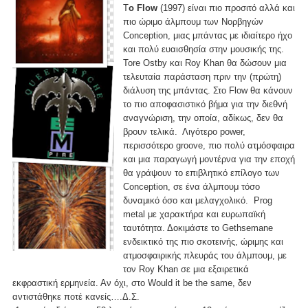
Τ
ο Flow
(1997) είναι πιο προσιτό αλλά και
πιο ώριμο άλμπουμ των Νορβηγών
Conception, μιας μπάντας με ιδιαίτερο ήχο
και πολύ ευαισθησία στην μουσικής της.
Tore Ostby και Roy Khan θα δώσουν μια
τελευταία παράσταση πριν την (πρώτη)
διάλυση της μπάντας. Στο Flow θα κάνουν
το πιο αποφασιστικό βήμα για την διεθνή
αναγνώριση, την οποία, αδίκως, δεν θα
βρουν τελικά. Λιγότερο power,
περισσότερο groove, πιο πολύ ατμόσφαιρα
και μια παραγωγή μοντέρνα για την εποχή
θα γράψουν το επιβλητικό επίλογο των
Conception, σε ένα άλμπουμ τόσο
δυναμικό όσο και μελαγχολικό. Prog
metal με χαρακτήρα και ευρωπαϊκή
ταυτότητα. Δοκιμάστε το Gethsemane
ενδεικτικό της πιο σκοτεινής, ώριμης και
ατμοσφαιρικής πλευράς του άλμπουμ, με
τον Roy Khan σε μια εξαιρετικά
εκφραστική ερμηνεία. Αν όχι, στο Would it be the same, δεν
αντιστάθηκε ποτέ κανείς….Δ.Σ.