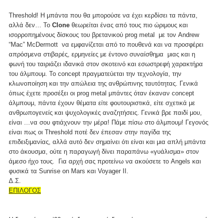
Threshold! Η μπάντα που θα μπορούσε να έχει κερδίσει τα πάντα,
αλλά δεν… Το
Clone
θεωρείται ένας από τους πιο ώριμους και
ισορροπημένους δίσκους του βρετανικού prog metal με τον Andrew
“Mac” McDermott να εμφανίζεται από το πουθενά και να προσφέρει
απρόσμενα στιβαρές, ερμηνείες με έντονο συναίσθημα μιας και η
φωνή του ταιριάζει ιδανικά στον σκοτεινό και εσωστρεφή χαρακτήρα
του άλμπουμ. Το concept πραγματεύεται την τεχνολογία, την
κλωνοποίηση και την απώλεια της ανθρώπινης ταυτότητας. Γενικά
όπως έχετε προσέξει οι prog metal μπάντες όταν έκαναν concept
άλμπουμ, πάντα έχουν θέματα είτε φουτουριστικά, είτε σχετικά με
ανθρωπογενείς και ψυχολογικές αναζητήσεις. Γενικά βρε παιδί μου,
είναι …να σου φτιάχνουν την μέρα! Πάμε πίσω στο άλμπουμ! Γεγονός
είναι πως οι Threshold ποτέ δεν έπεσαν στην παγίδα της
επιδειξιμανίας, αλλά αυτό δεν σημαίνει ότι είναι και μια απλή μπάντα
στο άκουσμα, ούτε η παραγωγή δίνει παραπάνω «γυάλισμα» στον
άμεσο ήχο τους. Για αρχή σας προτείνω να ακούσετε το Angels και
φυσικά τα Sunrise on Mars και Voyager II.
Δ.Σ.
ΕΠΙΛΟΓΟΣ