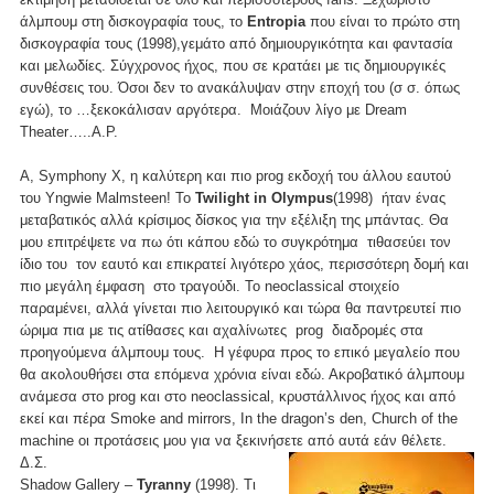
άλμπουμ στη δισκογραφία τους, το
Entropia
που είναι το πρώτο στη
δισκογραφία τους (1998),γεμάτο από δημιουργικότητα και φαντασία
και μελωδίες. Σύγχρονος ήχος, που σε κρατάει με τις δημιουργικές
συνθέσεις του. Όσοι δεν το ανακάλυψαν στην εποχή του (σ σ. όπως
εγώ), το …ξεκοκάλισαν αργότερα. Μοιάζουν λίγο με Dream
Theater…..Α.Ρ.
A, Symphony X, η καλύτερη και πιο prog εκδοχή του άλλου εαυτού
του Yngwie Malmsteen! Το
Twilight in Olympus
(1998) ήταν ένας
μεταβατικός αλλά κρίσιμος δίσκος για την εξέλιξη της μπάντας. Θα
μου επιτρέψετε να πω ότι κάπου εδώ το συγκρότημα τιθασεύει τον
ίδιο του τον εαυτό και επικρατεί λιγότερο χάος, περισσότερη δομή και
πιο μεγάλη έμφαση στο τραγούδι. Το neoclassical στοιχείο
παραμένει, αλλά γίνεται πιο λειτουργικό και τώρα θα παντρευτεί πιο
ώριμα πια με τις ατίθασες και αχαλίνωτες prog διαδρομές στα
προηγούμενα άλμπουμ τους. Η γέφυρα προς το επικό μεγαλείο που
θα ακολουθήσει στα επόμενα χρόνια είναι εδώ. Ακροβατικό άλμπουμ
ανάμεσα στο prog και στο neoclassical, κρυστάλλινος ήχος και από
εκεί και πέρα Smoke and mirrors, In the dragon’s den, Church of the
machine οι προτάσεις μου για να ξεκινήσετε από αυτά εάν θέλετε.
Δ.Σ.
Shadow Gallery –
Tyranny
(1998). Τι