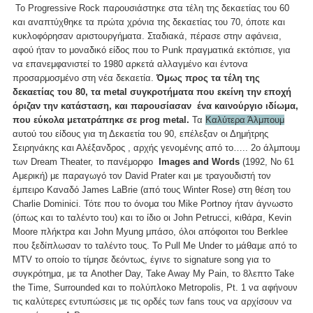
To Progressive Rock παρουσιάστηκε στα τέλη της δεκαετίας του 60
και αναπτύχθηκε τα πρώτα χρόνια της δεκαετίας του 70, όποτε και
κυκλοφόρησαν αριστουργήματα. Σταδιακά, πέρασε στην αφάνεια,
αφού ήταν το μοναδικό είδος που το Punk πραγματικά εκτόπισε, για
να επανεμφανιστεί το 1980 αρκετά αλλαγμένο και έντονα
προσαρμοσμένο στη νέα δεκαετία.
Όμως προς τα τέλη της
δεκαετίας του 80, τα metal συγκροτήματα που εκείνη την εποχή
όριζαν την κατάσταση, και παρουσίασαν ένα καινούργιο ιδίωμα,
που εύκολα μετατράπηκε σε prog metal.
Τα
Καλύτερα Άλμπουμ
αυτού του είδους για τη Δεκαετία του 90, επέλεξαν οι Δημήτρης
Σειρηνάκης και Αλέξανδρος , αρχής γενομένης από το….. 2ο άλμπουμ
των Dream Theater, το πανέμορφο
Images and Words
(1992, No 61
Aμερική) με παραγωγό τον David Prater και με τραγουδιστή τον
έμπειρο Καναδό James LaBrie (από τους Winter Rose) στη θέση του
Charlie Dominici. Τότε που το όνομα του Mike Portnoy ήταν άγνωστο
(όπως και το ταλέντο του) και το ίδιο οι John Petrucci, κιθάρα, Kevin
Moore πλήκτρα και John Myung μπάσο, όλοι απόφοιτοι του Berklee
που ξεδίπλωσαν το ταλέντο τους. Το Pull Me Under το μάθαμε από το
MTV το οποίο το τίμησε δεόντως, έγινε το signature song για το
συγκρότημα, με τα Another Day, Take Away My Pain, το 8λεπτο Take
the Time, Surrounded και το πολύπλοκο Metropolis, Pt. 1 να αφήνουν
τις καλύτερες εντυπώσεις με τις ορδές των fans τους να αρχίσουν να