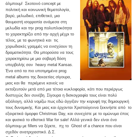
άλμπουμ! Σκοτεινό concept με
πολιτική και κοινωνική θεματολογία,
βαρύ, μελωδικό, επιθετικό, μια
θαυμαστή ισορροπία ανάμεσα στη
μελωδία και την prog πολυπλοκότητα
το χαρακτηρίζει από την αρχή μέχρι το
τέλος, με τα φωνητικά και τις
χορωδιακές γραμμές να ενισχύουν τη
δραματικότητα. Θα μπορούσα να τους
χαρακτηρίσω με μια σοβαρή δόση
υπερβολής σαν heavy metal Kansas.
Ένα από τα πιο υποτιμημένα prog
metal albums της δεκαετίας σίγουρα,
μιας και θα περιέμενε κανείς να
εκτοξευτούν μετά από μια τέτοια κυκλοφορία, κάτι που περιέργως
δυστυχώς δεν συνέβη. Σίγουρα η δισκογραφία τους είναι πολύ
αξιόλογη, αλλά νομίζω πως εδώ άγγιξαν την κορυφή της δημιουργική
τους δυναμικής. Και μιας και έρχονται Χριστούγεννα ξεκινήστε από το
εξαιρετικά όμορφο Christmas Day, και συνεχίστε με το ομώνυμο έπος
και φυσικά το εθιστικό War for sale! Αλλά γενικά δεν είναι ένα
άλμπουμ με fillers να ξέρετε, πχ το Ghost of a chance που είναι
σχεδόν ανατριχιαστικό. Δ.Σ.