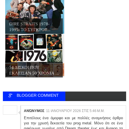
DIRE STRAITS 1978-
1995: ΤΟ ΣΥΓΚΡΟΤ...
54 ΔΙΣΚΟΙ ΠΟΥ
ΕΚΛΕΙΣΑΝ 50 ΧΡΟΝΙΑ ...
BLOGGER COMMENT
ΑΝΏΝΥΜΟΣ
11 ΙΑΝΟΥΑΡΊΟΥ 2026 ΣΤΙΣ 5:46 Μ.Μ.
Επιτέλους ένα όμορφο και με πολλές αναμνήσεις άρθρο
για την χρυσή δεκαετία του prog metal. Μόνο ότι σε ένα
αφιέρωμα χωράνε από Dream theater έως και Ayreon τα