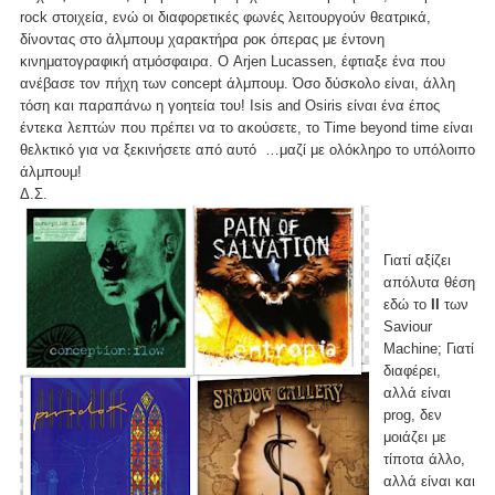
rock στοιχεία, ενώ οι διαφορετικές φωνές λειτουργούν θεατρικά,
δίνοντας στο άλμπουμ χαρακτήρα ροκ όπερας με έντονη
κινηματογραφική ατμόσφαιρα. Ο Arjen Lucassen, έφτιαξε ένα που
ανέβασε τον πήχη των concept άλμπουμ. Όσο δύσκολο είναι, άλλη
τόση και παραπάνω η γοητεία του! Isis and Osiris είναι ένα έπος
έντεκα λεπτών που πρέπει να το ακούσετε, το Time beyond time είναι
θελκτικό για να ξεκινήσετε από αυτό …μαζί με ολόκληρο το υπόλοιπο
άλμπουμ!
Δ.Σ.
Γιατί αξίζει
απόλυτα θέση
εδώ το
ΙΙ
των
Saviour
Machine; Γιατί
διαφέρει,
αλλά είναι
prog, δεν
μοιάζει με
τίποτα άλλο,
αλλά είναι και