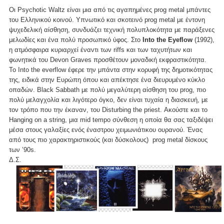
Οι Psychotic Waltz είναι μια από τις αγαπημένες prog metal μπάντες
του Ελληνικού κοινού. Υπνωτικό και σκοτεινό prog metal με έντονη
ψυχεδελική αίσθηση, συνδυάζει τεχνική πολυπλοκότητα με παράξενες
μελωδίες και ένα πολύ προσωπικό ύφος. Στο
Into the Eyeflow
(1992),
η ατμόσφαιρα κυριαρχεί έναντι των riffs και των ταχυτήτων και
φωνητικά του Devon Graves προσθέτουν μοναδική εκφραστικότητα.
Το Into the everflow έφερε την μπάντα στην κορυφή της δημοτικότητας
της, ειδικά στην Ευρώπη όπου και απέκτησε ένα διευρυμένο κύκλο
οπαδών. Black Sabbath με πολύ μεγαλύτερη αίσθηση του prog, πιο
πολύ μελαγχολία και λιγότερο όγκο, δεν είναι τυχαία η διασκευή, με
τον τρόπο που την έκαναν, του Disturbing the priest. Ακούστε και το
Hanging on a string, μια mid tempo σύνθεση η οποία θα σας ταξιδέψει
μέσα στους γαλαξίες ενός έναστρου χειμωνιάτικου ουρανού. Ένας
από τους πιο χαρακτηριστικούς (και δύσκολους) prog metal δίσκους
των ’90s.
Δ.Σ.