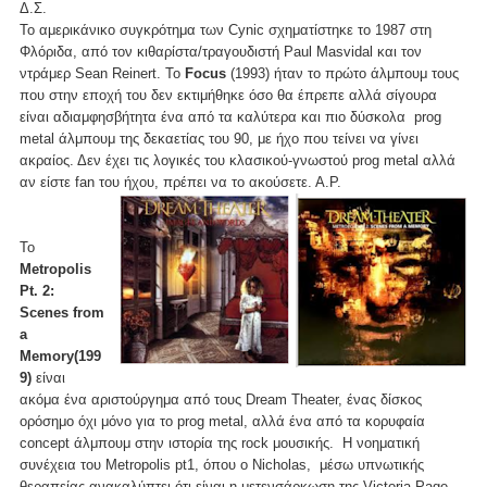
Δ.Σ.
Το αμερικάνικο συγκρότημα των Cynic σχηματίστηκε το 1987 στη
Φλόριδα, από τον κιθαρίστα/τραγουδιστή Paul Masvidal και τον
ντράμερ Sean Reinert. Το
Focus
(1993) ήταν το πρώτο άλμπουμ τους
που στην εποχή του δεν εκτιμήθηκε όσο θα έπρεπε αλλά σίγουρα
είναι αδιαμφησβήτητα ένα από τα καλύτερα και πιο δύσκολα prog
metal άλμπουμ της δεκαετίας του 90, με ήχο που τείνει να γίνει
ακραίος. Δεν έχει τις λογικές του κλασικού-γνωστού prog metal αλλά
αν είστε fan του ήχου, πρέπει να το ακούσετε. Α.Ρ.
Το
Metropolis
Pt. 2:
Scenes from
a
Memory(199
9)
είναι
ακόμα ένα αριστούργημα από τους Dream Theater, ένας δίσκος
ορόσημο όχι μόνο για το prog metal, αλλά ένα από τα κορυφαία
concept άλμπουμ στην ιστορία της rock μουσικής. Η νοηματική
συνέχεια του Metropolis pt1, όπου ο Nicholas, μέσω υπνωτικής
θεραπείας ανακαλύπτει ότι είναι η μετενσάρκωση της Victoria Page.