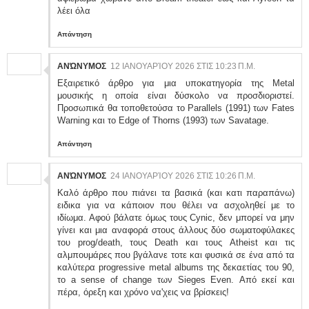
λέει όλα
Απάντηση
ΑΝΏΝΥΜΟΣ
12 ΙΑΝΟΥΑΡΊΟΥ 2026 ΣΤΙΣ 10:23 Π.Μ.
Εξαιρετικό άρθρο για μια υποκατηγορία της Metal
μουσικής η οποία είναι δύσκολο να προσδιοριστεί.
Προσωπικά θα τοποθετούσα το Parallels (1991) των Fates
Warning και το Edge of Thorns (1993) των Savatage.
Απάντηση
ΑΝΏΝΥΜΟΣ
24 ΙΑΝΟΥΑΡΊΟΥ 2026 ΣΤΙΣ 10:26 Π.Μ.
Καλό άρθρο που πιάνει τα βασικά (και κατι παραπάνω)
ειδικα για να κάποιον που θέλει να ασχοληθεί με το
ιδίωμα. Αφού βάλατε όμως τους Cynic, δεν μπορεί να μην
γίνει και μια αναφορά στους άλλους δύο σωματοφύλακες
του prog/death, τους Death και τους Atheist και τις
αλμπουμάρες που βγάλανε τοτε και φυσικά σε ένα από τα
καλύτερα progressive metal albums της δεκαετίας του 90,
το a sense of change των Sieges Even. Από εκεί και
πέρα, όρεξη και χρόνο να'χεις να βρίσκεις!