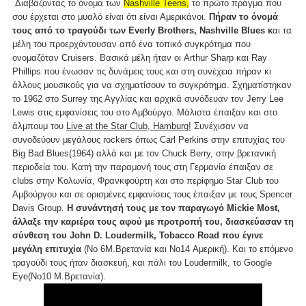
Διαβάζοντας το όνομα των
Nashville Teens,
το πρώτο πράγμα που
σου έρχεται στο μυαλό είναι ότι είναι Αμερικάνοι.
Πήραν το όνομά
τους από το τραγούδι των Everly Brothers, Nashville Blues κ
αι τα
μέλη του προερχόντουσαν από ένα τοπικό συγκρότημα που
ονομαζόταν Cruisers. Βασικά μέλη ήταν οι Arthur Sharp και Ray
Phillips που ένωσαν τις δυνάμεις τους και στη συνέχεια πήραν κι
άλλους μουσικούς για να σχηματίσουν το συγκρότημα. Σχηματίστηκαν
το 1962 στο Surrey της Αγγλίας και αρχικά συνόδευαν τον Jerry Lee
Lewis στις εμφανίσεις του στο Αμβούργο. Μάλιστα έπαιξαν και στο
άλμπουμ του
Live at the Star Club, Hamburg!
Συνέχισαν να
συνοδεύουν μεγάλους rockers όπως Carl Perkins στην επιτυχίας του
Big Bad Blues(1964) αλλά και με τον Chuck Berry, στην βρετανική
περιοδεία του. Κατή την παραμονή τους στη Γερμανία έπαιξαν σε
clubs στην Κολωνία, Φρανκφούρτη και στο περίφημο Star Club του
Αμβούργου και σε ορισμένες εμφανίσεις τους έπαιξαν με τους Spencer
Davis Group.
Η συνάντησή τους με τον παραγωγό Mickie Most,
άλλαξε την καριέρα τους αφού με προτροπή του, διασκεύασαν τη
σύνθεση του John D. Loudermilk, Tobacco Road που έγινε
μεγάλη επιτυχία
(Νο 6Μ.Βρετανία και No14 Αμερική). Και το επόμενο
τραγούδι τους ήταν διασκευή, και πάλι του Loudermilk, το Google
Eye(Νο10 Μ.Βρετανία).