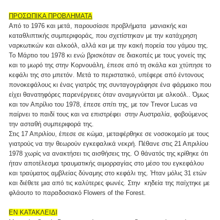
ΠΡΟΣΩΠΙΚΑ ΠΡΟΒΛΗΜΑΤΑ
Από το 1976 και μετά, παρουσίασε προβλήματα μανιακής και
καταθλιπτικής συμπεριφοράς, που σχετίστηκαν με την κατάχρηση
ναρκωτικών και αλκοόλ, αλλά και με την κακή πορεία του γάμου της.
Το Μάρτιο του 1978 κι ενώ βρισκόταν σε διακοπές με τους γονείς της
και το μωρό της στην Κορνουάλη, έπεσε από τη σκάλα και χτύπησε το
κεφάλι της στο μπετόν. Μετά το περιστατικό, υπέφερε από έντονους
πονοκεφάλους κι ένας γιατρός της συνταγογράφησε ένα φάρμακο που
είχει θανατηφόρες παρενέργειες όταν αναμιγνύεται με αλκοόλ.. Όμως
και τον Απρίλιο του 1978, έπεσε σπίτι της, με τον Trevor Lucas να
παίρνει το παιδί τους και να επιστρέφει στην Αυστραλία, φοβούμενος
την ασταθή συμπεριφορά της.
Στις 17 Απριλίου, έπεσε σε κώμα, μεταφέρθηκε σε νοσοκομείο με τους
γιατρούς να την θεωρούν εγκεφαλικά νεκρή. Πέθανε στις 21 Απριλίου
1978 χωρίς να ανακτήσει τις αισθήσεις της. Ο θάνατός της κρίθηκε ότι
ήταν αποτέλεσμα τραυματικής αιμορραγίας στο μέσο του εγκεφάλου
και τραύματος αμβλείας δύναμης στο κεφάλι της. Ήταν μόλις 31 ετών
και διέθετε μια από τις καλύτερες φωνές. Στην κηδεία της παίχτηκε με
φλάουτο το παραδοσιακό Flowers of the Forest.
ΕΝ ΚΑΤΑΚΛΕΙΔΙ