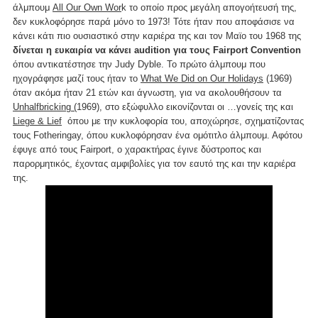
άλμπουμ
All Our Own Wor
k το οποίο προς μεγάλη απογοήτευσή της,
δεν κυκλοφόρησε παρά μόνο το 1973! Τότε ήταν που αποφάσισε να
κάνει κάτι πιο ουσιαστικό στην καριέρα της και τον Μαϊο του 1968 της
δίνεται η ευκαιρία να κάνει audition για τους Fairport Convention
όπου αντικατέστησε την Judy Dyble. Το πρώτο άλμπουμ που
ηχογράφησε μαζί τους ήταν το
What We Did on Our Holidays
(1969)
όταν ακόμα ήταν 21 ετών και άγνωστη, για να ακολουθήσουν τα
Unhalfbricking (
1969), στο εξώφυλλο εικονίζονται οι …γονείς της και
Liege & Lief
όπου με την κυκλοφορία του, αποχώρησε, σχηματίζοντας
τους Fotheringay, όπου κυκλοφόρησαν ένα ομότιτλο άλμπουμ. Αφότου
έφυγε από τους Fairport, ο χαρακτήρας έγινε δύστροπος και
παρορμητικός, έχοντας αμφιβολίες για τον εαυτό της και την καριέρα
της.