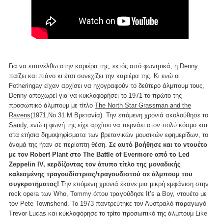
Για να επανέλθω στην καριέρα της, εκτός από φωνητικά, η Denny
παίζει και πιάνο κι έτσι συνεχίζει την καριέρα της. Κι ενώ οι
Fotheringay είχαν αρχίσει να ηχογραφούν το δεύτερο άλμπουμ τους,
Denny αποχωρεί για να κυκλοφορήσει το 1971 το πρώτο της
προσωπικό άλμπουμ με τίτλο
The North Star Grassman and the
Ravens
(1971,Νο 31 Μ.Βρετανία). Την επόμενη χρονιά ακολούθησε το
Sandy
, ενώ η φωνή της είχε αρχίσει να περνάει στον πολύ κόσμο και
στα ετήσια δημοψηφίσματα των βρετανικών μουσικών εφημερίδων, το
όνομά της ήταν σε περίοπτη θέση.
Σε αυτό βοήθησε και το ντουέτο
με τον Robert Plant στο The Battle of Evermore από το Led
Zeppelin IV, κερδίζοντας τον άτυπο τίτλο της μοναδικής
καλεσμένης τραγουδίστριας/τραγουδιστού σε άλμπουμ του
συγκροτήματος!
Την επόμενη χρονιά έκανε μια μικρή εμφάνιση στην
rock opera των Who, Tommy όπου τραγούδησε It’s a Boy, ντουέτο με
τον Pete Townshend. To 1973 παντρεύτηκε τον Αυστραλό παραγωγό
Trevor Lucas και κυκλοφόρησε το τρίτο προσωπικό της άλμπουμ Like