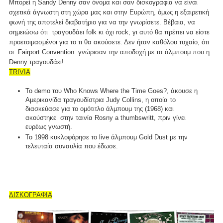
Μπορεί η Sandy Denny σαν όνομα και σαν δισκογραφία να είναι
σχετικά άγνωστη στη χώρα μας και στην Ευρώπη, όμως η εξαιρετική
φωνή της αποτελεί διαβατήριο για να την γνωρίσετε. Βέβαια, να
σημειώσω ότι τραγουδάει folk κι όχι rock, γι αυτό θα πρέπει να είστε
προετοιμασμένοι για το τι θα ακούσετε. Δεν ήταν καθόλου τυχαίο, ότι
οι Fairport Convention γνώρισαν την αποδοχή με τα άλμπουμ που η
Denny τραγουδάει!
TRIVIA
To demo του Who Knows Where the Time Goes?, άκουσε η
Αμερικανίδα τραγουδίστρια Judy Collins, η οποία το
διασκεύασε για το ομότιτλο άλμπουμ της (1968) και
ακούστηκε στην ταινία Rosny a thumbswritt, πριν γίνει
ευρέως γνωστή.
To 1998 κυκλοφόρησε το live άλμπουμ Gold Dust με την
τελευταία συναυλία που έδωσε.
ΔΙΣΚΟΓΡΑΦΙΑ