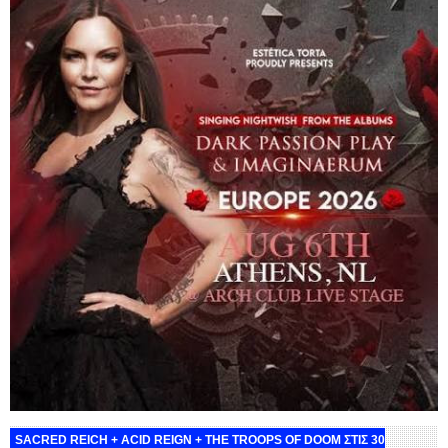
SACRED REICH + ACID REIGN + THE TROOPS OF DOOM ΣΤΙΣ 30