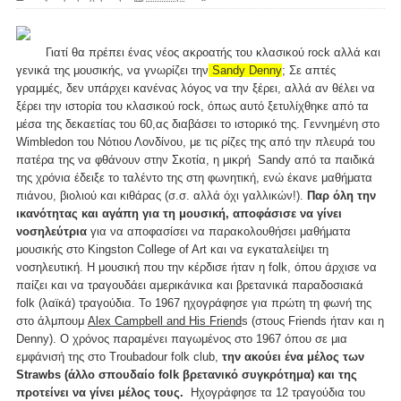
Γιατί θα πρέπει ένας νέος ακροατής του κλασικού rock αλλά και
γενικά της μουσικής, να γνωρίζει την
Sandy Denny
; Σε απτές
γραμμές, δεν υπάρχει κανένας λόγος να την ξέρει, αλλά αν θέλει να
ξέρει την ιστορία του κλασικού rock, όπως αυτό ξετυλίχθηκε από τα
μέσα της δεκαετίας του 60,ας διαβάσει το ιστορικό της. Γεννημένη στο
Wimbledon του Νότιου Λονδίνου, με τις ρίζες της από την πλευρά του
πατέρα της να φθάνουν στην Σκοτία, η μικρή Sandy από τα παιδικά
της χρόνια έδειξε το ταλέντο της στη φωνητική, ενώ έκανε μαθήματα
πιάνου, βιολιού και κιθάρας (σ.σ. αλλά όχι γαλλικών!).
Παρ όλη την
ικανότητας και αγάπη για τη μουσική, αποφάσισε να γίνει
νοσηλεύτρια
για να αποφασίσει να παρακολουθήσει μαθήματα
μουσικής στο Kingston College of Art και να εγκαταλείψει τη
νοσηλευτική. Η μουσική που την κέρδισε ήταν η folk, όπου άρχισε να
παίζει και να τραγουδάει αμερικάνικα και βρετανικά παραδοσιακά
folk (λαϊκά) τραγούδια. To 1967 ηχογράφησε για πρώτη τη φωνή της
στο άλμπουμ
Alex Campbell and His Friend
s (στους Friends ήταν και η
Denny). Ο χρόνος παραμένει παγωμένος στο 1967 όπου σε μια
εμφάνισή της στο Troubadour folk club,
την ακούει ένα μέλος των
Strawbs (άλλο σπουδαίο folk βρετανικό συγκρότημα) και της
προτείνει να γίνει μέλος τους.
Ηχογράφησε τα 12 τραγούδια του