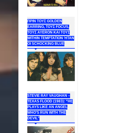
ΠΡΙΝ ΤΟΥΣ GOLDEN
EARRING, ΤΟΥΣ FOCUS,
ΤΟΥΣ ΑΥΕROΝ ΚΑΙ ΤΟΥΣ
WITHIN TEMPTATION ΉΤΑΝ
ΟΙ SCHOCKING BLUE
STEVIE RAY VAUGHAN –
TEXAS FLOOD (1983): “HE
PLAYS LIKE AN ANGEL
WHO’S RUN WITH THE
DEVIL”