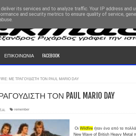
deliver its services and to analyze traffic. Your IP address and 
formance and security metrics to ensure quality of service, gen
abuse.
ΕΠΙΚΟΙΝΩΝΙΑ
FACEBOOK
FIRE: ΜΕ ΤΡΑΓΟΥΔΙΣΤΗ ΤΟΝ PAUL MARIO DAY
ΤΡΑΓΟΥΔΙΣΤΗ ΤΟΝ PAUL MARIO DAY
π.μ.
remember
Οι
Wildfire
ήταν ένα από τα πολλ
New Wave of British Heavy Metal 