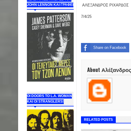
JOHN LENNON ΚΑΙ ΓΡΑΦΕΙ
ΑΛΕΞΑΝΔΡΟΣ ΡΙΧΑΡΔΟΣ
7/4/25
Share on Facebook
About Αλέξανδρο
ΟΙ DOORS ΤΟ L.A. WOMAN
KAI OI STRANGLERS!
RELATED POSTS