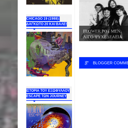
CHICAGO 19 (1988):
ΔΑΓΚΩΤΟ 20 ΚΑΙ ΒΑΛΕ!
FLOWER POT MEN:
ΛΙΓΟ ΨΥΧΕΔΕΛΕΙΑ
ΛΙΓ...
BLOGGER COMM
ΙΣΤΟΡΙΑ ΤΟΥ ΕΞΩΦΥΛΛΟΥ
ESCAPE ΤΩΝ JOURNEY