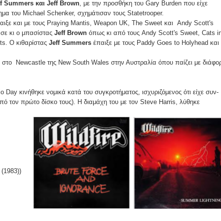
eff Summers και Jeff Brown
, με την προσθήκη του Gary Burden που είχε
α του Michael Schenker, σχημάτισαν τους Statetrooper.
αιξε και με τους Praying Mantis, Weapon UK, The Sweet και Andy Scott's
σε κι ο μπασίστας
Jeff Brown
όπως κι από τους Andy Scott's Sweet, Cats i
ts. Ο κιθαρίστας
Jeff Summers
έπαιξε με τους Paddy Goes to Holyhead και
ε στο Newcastle της New South Wales στην Αυστραλία όπου παίζει με διάφο
io Day κινήθηκε νομικά κατά του συγκροτήματος, ισχυριζόμενος ότι είχε συν-
πό τον πρώτο δίσκο τους). Η διαμάχη του με τον Steve Harris, λύθηκε
(1983))