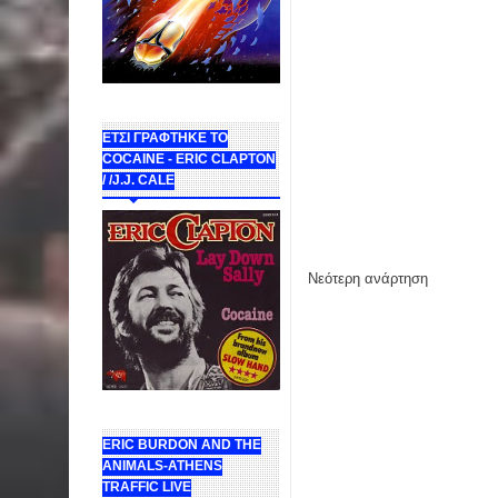
ΕΤΣΙ ΓΡΑΦΤΗΚΕ ΤΟ
COCAINE - ERIC CLAPTON
/ /J.J. CALE
Νεότερη ανάρτηση
ERIC BURDON AND THE
ANIMALS-ATHENS
TRAFFIC LIVE