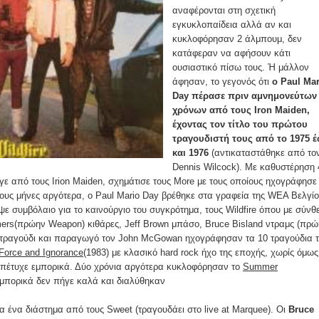
αναφέρονται στη σχετική
εγκυκλοπαίδεια αλλά αν και
κυκλοφόρησαν 2 άλμπουμ, δεν
κατάφεραν να αφήσουν κάτι
ουσιαστικό πίσω τους. Ή μάλλον
άφησαν, το γεγονός ότι
ο Paul Mar
Day πέρασε πριν αμνημονεύτων
χρόνων από τους Iron Maiden,
έχοντας τον τίτλο του πρώτου
τραγουδιστή τους από το 1975 
και 1976
(αντικαταστάθηκε από το
Dennis Wilcock). Με καθυστέρηση 
ε από τους Irion Maiden, σχημάτισε τους More με τους οποίους ηχογράφησε
γους μήνες αργότερα, ο Paul Mario Day βρέθηκε στα γραφεία της WEA Βελγίο
ε συμβόλαιο για το καινούργιο του συγκρότημα, τους Wildfire όπου με σύνθ
mers(πρώην Weapon) κιθάρες, Jeff Brown μπάσο, Bruce Bisland ντραμς (πρ
 τραγούδι και παραγωγό τον John McGowan ηχογράφησαν τα 10 τραγούδια 
Force and Ignorance
(1983) με κλασικό hard rock ήχο της εποχής, χωρίς όμως
αι απέτυχε εμπορικά. Δύο χρόνια αργότερα κυκλοφόρησαν το
Summer
 εμπορικά δεν πήγε καλά και διαλύθηκαν
 ένα διάστημα από τους Sweet (τραγουδάει στο live at Marquee). Οι
Bruce