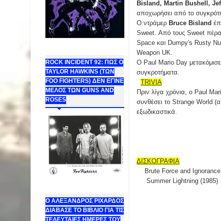
Bisland, Martin Bushell, J
αποχωρήσει από το συγκρότημ
Ο ντράμερ
Bruce Bisland
έπ
Sweet. Από τους Sweet πέρα
Space και Dumpy's Rusty Nu
Weapon UK.
ROCK INCIDENT 92: ΠΩΣ Ο
Ο Paul Mario Day μετακόμισ
TAYLOR HAWKINS (ΤΩΝ
συγκροτήματα.
FOO FIGHTERS) ΔΕΝ ΕΓΙΝΕ
TRIVIA
ΜΕΛΟΣ ΤΩΝ GUNS AND
Πριν λίγα χρόνια, o Paul Mar
ROSES
συνθέσει το Strange World (α
εξωδικαστικά.
ΔΙΣΚΟΓΡΑΦΙΑ
Brute Force and Ignorance 
Summer Lightning (1985)
Ο ΑΛΕΞΑΝΔΡΟΣ ΡΙΧΑΡΔΟΣ
ΔΙΑΒΑΣΕ ΤΟ ΒΙΒΛΙΟ ΓΙΑ ΤΙΣ
ΤΕΛΕΥΤΑΙΕΣ ΗΜΕΡΕΣ ΤΟΥ