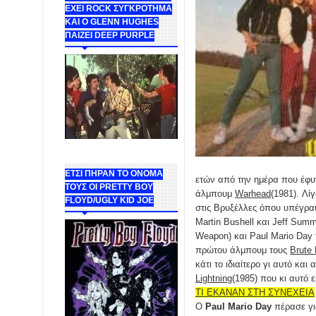
ΕΧΕΙ ROCK ΣΥΓΚΡΟΤΗΜΑ
ΚΑΙ Ο GLENN HUGHES
ΠΑΙΖΕΙ DEEP PURPLE
ΕΤΣΙ ΠΗΡΑΝ ΤΟ ΟΝΟΜΑ
ετών από την ημέρα που έφυγ
ΤΟΥΣ ΟΙ PRETTY BOY
άλμπουμ
Warhead
(1981). Λί
FLOYD/UGLY KID JOE
στις Βρυξέλλες όπου υπέγραψ
Martin Bushell και Jeff Sum
Weapon) και Paul Mario Day
πρώτου άλμπουμ τους
Brute 
κάτι το ιδιαίτερο γι αυτό κ
Lightning
(1985) που κι αυτό
ΤΙ ΕΚΑΝΑΝ ΣΤΗ ΣΥΝΕΧΕΙΑ
Ο
Paul Mario Day
πέρασε για