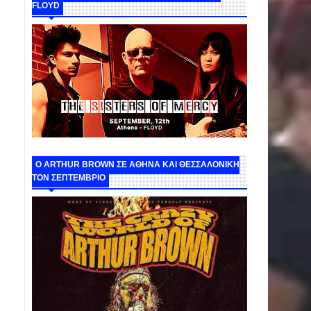
FLOYD
O ARTHUR BROWN ΣΕ ΑΘΗΝΑ ΚΑΙ ΘΕΣΣΑΛΟΝΙΚΗ
ΤΟΝ ΣΕΠΤΕΜΒΡΙΟ