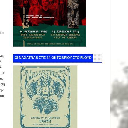
io
έως
ΟΙ NAXATRAS ΣΤΙΣ 24 ΟΚΤΩΒΡΙΟΥ ΣΤΟ FLOYD
ν
4
 το
υ,
εση
ώην
του