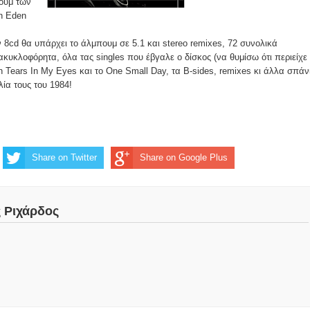
ουμ των
In Eden
 8cd θα υπάρχει το άλμπουμ σε 5.1 και stereo remixes, 72 συνολικά
ακυκλοφόρητα, όλα τας singles που έβγαλε ο δίσκος (να θυμίσω ότι περιείχε 
h Tears In My Eyes και το Οne Small Day, τα B-sides, remixes κι άλλα σπάν
ία τους του 1984!
Share on Twitter
Share on Google Plus
ς Ριχάρδος