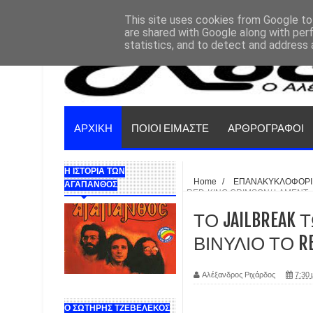
This site uses cookies from Google to 
are shared with Google along with per
statistics, and to detect and address 
ΑΡΧΙΚΗ
ΠΟΙΟΙ ΕΙΜΑΣΤΕ
ΑΡΘΡΟΓΡΑΦΟΙ
Η ΙΣΤΟΡΙΑ ΤΩΝ
Home
/
ΕΠΑΝΑΚΥΚΛΟΦΟΡΙ
ΑΓΑΠΑΝΘΟΣ
RED-KING CRIMSON/ LAMENT 
ΤΟ JAILBREAK Τ
ΒΙΝΥΛΙΟ ΤΟ RE
Αλέξανδρος Ριχάρδος
7:30 
Ο ΣΩΤΗΡΗΣ ΤΖΕΒΕΛΕΚΟΣ