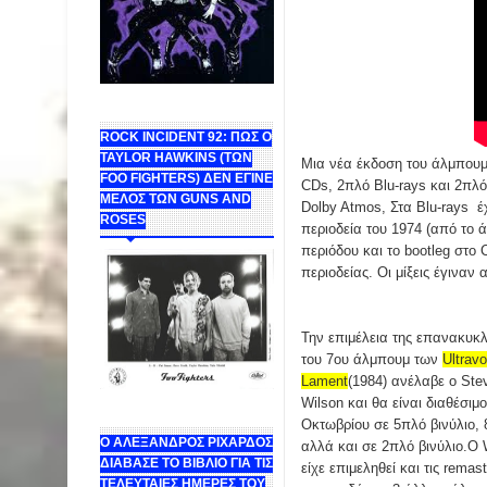
ROCK INCIDENT 92: ΠΩΣ Ο
TAYLOR HAWKINS (ΤΩΝ
Μια νέα έκδοση του άλμπου
FOO FIGHTERS) ΔΕΝ ΕΓΙΝΕ
CDs, 2πλό Blu-rays και 2πλό
ΜΕΛΟΣ ΤΩΝ GUNS AND
Dolby Atmos, Στα Blu-rays έ
ROSES
περιοδεία του 1974 (από το 
περιόδου και το bootleg στο 
περιοδείας. Οι μίξεις έγιναν
Την επιμέλεια της επανακυκ
του 7ου άλμπουμ των
Ultravo
Lament
(1984) ανέλαβε ο Ste
Wilson και θα είναι διαθέσιμο
Οκτωβρίου σε 5πλό βινύλιο,
Ο ΑΛΕΞΑΝΔΡΟΣ ΡΙΧΑΡΔΟΣ
αλλά και σε 2πλό βινύλιο.Ο 
ΔΙΑΒΑΣΕ ΤΟ ΒΙΒΛΙΟ ΓΙΑ ΤΙΣ
είχε επιμεληθεί και τις remas
ΤΕΛΕΥΤΑΙΕΣ ΗΜΕΡΕΣ ΤΟΥ