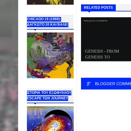
RELATED POSTS
CHICAGO 19 (1988):
ΔΑΓΚΩΤΟ 20 ΚΑΙ ΒΑΛΕ!
GENESIS - FROM
GENESIS TO
REVELATIO...
BLOGGER COMM
ΙΣΤΟΡΙΑ ΤΟΥ ΕΞΩΦΥΛΛΟΥ
ESCAPE ΤΩΝ JOURNEY