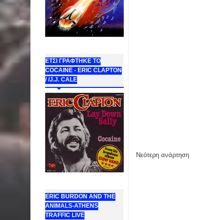
ΕΤΣΙ ΓΡΑΦΤΗΚΕ ΤΟ
COCAINE - ERIC CLAPTON
/ /J.J. CALE
Νεότερη ανάρτηση
ERIC BURDON AND THE
ANIMALS-ATHENS
TRAFFIC LIVE