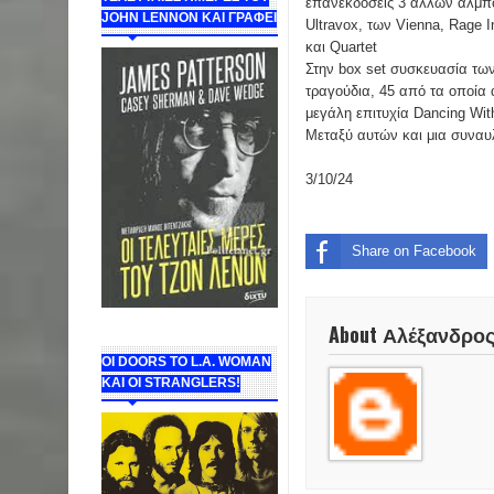
επανεκδόσεις 3 άλλων άλμπ
JOHN LENNON ΚΑΙ ΓΡΑΦΕΙ
Ultravox, των Vienna, Rage 
και Quartet
Στην box set συσκευασία των
τραγούδια, 45 από τα οποία 
μεγάλη επιτυχία Dancing Wit
Μεταξύ αυτών και μια συναυλ
3/10/24
Share on Facebook
About Αλέξανδρο
ΟΙ DOORS ΤΟ L.A. WOMAN
KAI OI STRANGLERS!