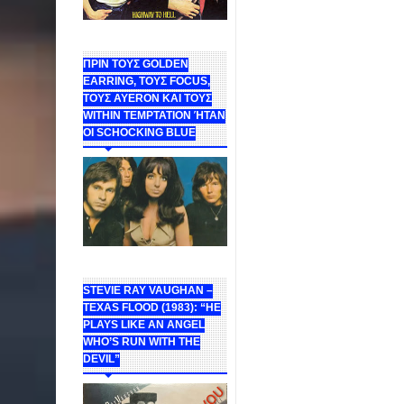
ΠΡΙΝ ΤΟΥΣ GOLDEN
EARRING, ΤΟΥΣ FOCUS,
ΤΟΥΣ ΑΥΕROΝ ΚΑΙ ΤΟΥΣ
WITHIN TEMPTATION ΉΤΑΝ
ΟΙ SCHOCKING BLUE
STEVIE RAY VAUGHAN –
TEXAS FLOOD (1983): “HE
PLAYS LIKE AN ANGEL
WHO’S RUN WITH THE
DEVIL”