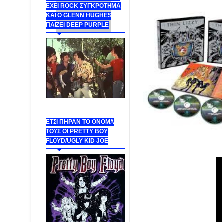
ΕΧΕΙ ROCK ΣΥΓΚΡΟΤΗΜΑ
ΚΑΙ Ο GLENN HUGHES
ΠΑΙΖΕΙ DEEP PURPLE
ΕΤΣΙ ΠΗΡΑΝ ΤΟ ΟΝΟΜΑ
ΤΟΥΣ ΟΙ PRETTY BOY
FLOYD/UGLY KID JOE