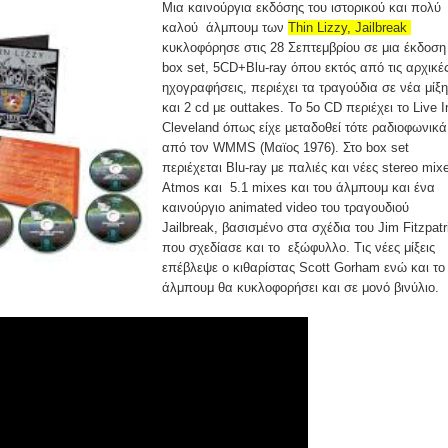
Μια καινούργια εκδόσης του ιστορικού και πολύ
καλού άλμπουμ των
Thin Lizzy, Jailbreak
κυκλοφόρησε στις 28 Σεπτεμβρίου σε μια έκδοση
box set, 5CD+Blu-ray όπου εκτός από τις αρχικέ
ηχογραφήσεις, περιέχει τα τραγούδια σε νέα μίξη
και 2 cd με outtakes. Το 5ο CD περιέχει το Live I
Cleveland όπως είχε μεταδοθεί τότε ραδιοφωνικά
από τον WMMS (Μαϊος 1976). Στο box set
περιέχεται Blu-ray με παλιές και νέες stereo mix
Atmos και 5.1 mixes και του άλμπουμ και ένα
καινούργιο animated video του τραγουδιού
Jailbreak, βασισμένο στα σχέδια του Jim Fitzpatr
που σχεδίασε και το εξώφυλλο. Τις νέες μίξεις
επέβλεψε ο κιθαρίστας Scott Gorham ενώ και το
άλμπουμ θα κυκλοφορήσει και σε μονό βινύλιο.