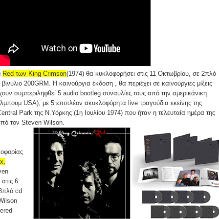
μ
Red των King Crimson
(1974) θα κυκλοφορήσει στις 11 Οκτωβρίου, σε 2πλό
 βινύλιο 200GRM. Η καινούργια έκδοση , θα περιέχει σε καινούργιες μίξεις
χουν συμπεριληφθεί 5 audio bootleg συναυλίες τους από την αμερικάνικη
άλμπουμ USA), με 5 επιπλέον ακυκλοφόρητα live τραγούδια εκείνης της
Central Park της Ν.Υόρκης (1η Ιουλίου 1974) που ήταν η τελευταία ημέρα της
 από τον Steven Wilson.
λοφορίας
x,
ven
 στις 6
 8πλό cd
Wilson
tered