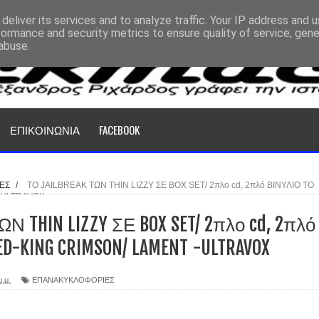
deliver its services and to analyze traffic. Your IP address and 
formance and security metrics to ensure quality of service, gen
abuse.
ΕΠΙΚΟΙΝΩΝΙΑ
FACEBOOK
ΕΣ
/
ΤΟ JAILBREAK ΤΩΝ THIN LIZZY ΣΕ BOX SET/ 2πλο cd, 2πλό ΒΙΝΥΛΙΟ ΤΟ
-ULTRAVOX
ΩΝ THIN LIZZY ΣΕ BOX SET/ 2πλο cd, 2πλό
D-KING CRIMSON/ LAMENT -ULTRAVOX
μ.μ.
ΕΠΑΝΑΚΥΚΛΟΦΟΡΙΕΣ