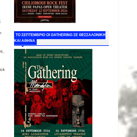
ς
n
ΤΟ ΣΕΠΤΕΜΒΡΙΟ ΟΙ GATHERING ΣΕ ΘΕΣΣΑΛΟΝΙΚΗ
ΚΑΙ ΑΘΗΝΑ
es,
ick