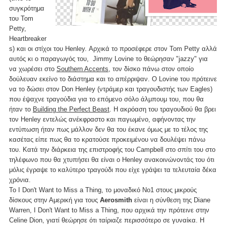
συγκρότημα
του Tom
Petty,
Heartbreaker
s) και οι στίχοι του Henley. Αρχικά το προσέφερε στον Tom Petty αλλά
αυτός κι ο παραγωγός του, Jimmy Lovine το θεώρησαν "jazzy" για
να χωρέσει στο
Southern Accents
, τον δίσκο πάνω στον οποίο
δούλευαν εκείνο το διάστημα και το απέρριψαν. Ο Lovine του πρότεινε
να το δώσει στον Don Henley (ντράμερ και τραγουδιστής των Eagles)
που έψαχνε τραγούδια για το επόμενο σόλο άλμπουμ του, που θα
ήταν το
Building the Perfect Beast
. Η ακρόαση του τραγουδιού θα βρει
τον Henley εντελώς ανέκφραστο και παγωμένο, αφήνοντας την
εντύπωση ήταν πως μάλλον δεν θα του έκανε όμως με το τέλος της
κασέτας είπε πως θα το κρατούσε προκειμένου να δουλέψει πάνω
του. Κατά την διάρκεια της επιστροφής του Campbell στο σπίτι του στο
τηλέφωνο που θα χτυπήσει θα είναι ο Henley ανακοινώνοντάς του ότι
μόλις έγραψε το καλύτερο τραγούδι που είχε γράψει τα τελευταία δέκα
χρόνια.
Το I Don't Want to Miss a Thing, το μοναδικό Νο1 στους μικρούς
δίσκους στην Αμερική για τους
Aerosmith
είναι η σύνθεση της Diane
Warren, I Don't Want to Miss a Thing, που αρχικά την πρότεινε στην
Celine Dion, γιατί θεώρησε ότι ταίριαζε περισσότερο σε γυναίκα. Η