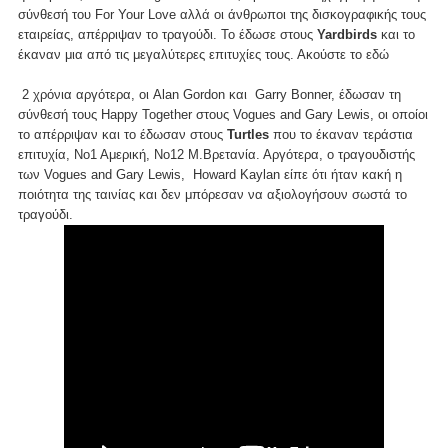
σύνθεσή του For Your Love αλλά οι άνθρωποι της δισκογραφικής τους
εταιρείας, απέρριψαν το τραγούδι. Το έδωσε στους
Yardbirds
και το
έκαναν μια από τις μεγαλύτερες επιτυχίες τους. Ακούστε το
εδώ
2 χρόνια αργότερα, οι Alan Gordon και Garry Bonner, έδωσαν τη
σύνθεσή τους Happy Together στους Vogues and Gary Lewis, οι οποίοι
το απέρριψαν και το έδωσαν στους
Turtles
που το έκαναν τεράστια
επιτυχία, Νο1 Αμερική, Νο12 Μ.Βρετανία. Αργότερα, ο τραγουδιστής
των Vogues and Gary Lewis, Howard Kaylan είπε ότι ήταν κακή η
ποιότητα της ταινίας και δεν μπόρεσαν να αξιολογήσουν σωστά το
τραγούδι.