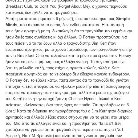
συνθέτες είχαν αναλάβει να γράψουν τα τραγούδια της ταινίας
Breakfast Club, το Don't You (Forget About Me), ο χρόνος περνούσε
και κανείς δεν ήθελε να το τραγουδήσει.
Αυτή η κατάσταση κράτησε 6 μήνες(!), ώσπου σκέφτηκε τους
Simple
Minds
, που άκουσαν το demo, δεν ενθουσιάστηκαν. Η απάντησή
τους ήταν αρνητική με τη δικαιολογία ότι τα τραγούδια που ερμήνευαν
ήταν δικές τους συνθέσεις κι όχι άλλων. Ο Forsey προσπάθησε να
τους πείσει να το παίξουν αλλά ο τραγουδιστής Jim Kerr ήταν
εξαιρετικά αρνητικός, με το χρόνο παράδοσης των τραγουδιών για την
ταινία Breakfast Club να τελειώνει και το μόνο που έμενε στον Forsey
ήταν να επιμείνει μήπως τους αλλάξει γνώμη. Το συγκρότημα είχε
βρει τη μελωδία καλή, τους στίχους αρκετά καλούς αλλά ο Kerr
παρέμενε αρνητικός και το χειρότερο δεν έδειχνε κανένα ενδιαφέρον.
Ο Forsey δεν το έβαλε κάτω, πιστεύοντας ότι το τραγούδι θα γινόταν
επιτυχία κι έτσι αποφάσισε να «βάλει» μέσο την ίδια τη δισκογραφική
εταιρεία να προσεγγίσει το συγκρότημα, αλλά και μέσω της συζύγου
του Kerr(!)εκείνη την εποχή ήταν η Chrissie Hynde. Τελικά ο Kerr
πείστηκε, κλείνοντας μόνο τρεις ώρες σε studio. Ότι προλάβουν σε 3
ώρες! Κατά τη διάρκεια της ηχογράφησης του ο Jim Kerr ήταν διαρκώς
αρνητικός και άλλαζε λέξεις στους στίχους για να το φέρει στα μέτρα
του. Μια από τις αλλαγές είναι και η προσθήκη του "la lala"! Δεν
χρειάζεται να γράψω ότι το τραγούδι έγινε τεράστια επιτυχία (Νο1
Αμερική, Νο 7 Μ.Βρετανία) και είναι το πιο γνωστό τραγούδι των