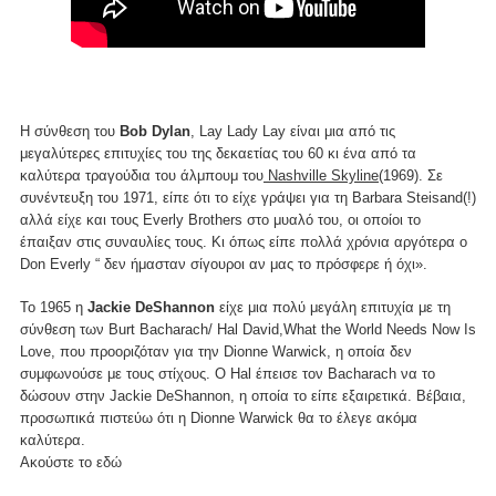
Η σύνθεση του
Bob Dylan
, Lay Lady Lay είναι μια από τις
μεγαλύτερες επιτυχίες του της δεκαετίας του 60 κι ένα από τα
καλύτερα τραγούδια του άλμπουμ του
Nashville Skyline
(1969). Σε
συνέντευξη του 1971, είπε ότι το είχε γράψει για τη Barbara Steisand(!)
αλλά είχε και τους Everly Brothers στο μυαλό του, οι οποίοι το
έπαιξαν στις συναυλίες τους. Κι όπως είπε πολλά χρόνια αργότερα ο
Don Everly “ δεν ήμασταν σίγουροι αν μας το πρόσφερε ή όχι».
To 1965 η
Jackie DeShannon
είχε μια πολύ μεγάλη επιτυχία με τη
σύνθεση των Burt Bacharach/ Hal David,What the World Needs Now Is
Love, που προοριζόταν για την Dionne Warwick, η οποία δεν
συμφωνούσε με τους στίχους. Ο Hal έπεισε τον Bacharach να το
δώσουν στην Jackie DeShannon, η οποία το είπε εξαιρετικά. Βέβαια,
προσωπικά πιστεύω ότι η Dionne Warwick θα το έλεγε ακόμα
καλύτερα.
Ακούστε το
εδώ