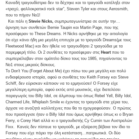
Καναδή τραγουδίστρια δεν το δέχτηκε και το τραγούδι κατέληξε στον
«τραχύ, φαλλοκρατικό rock star”, Steven Tyler και στους Aerosmith,
που το πήγαν Νο1!
Και πάλι η
Stevie Nicks,
συμπρωταγωνίστρια σε αυτήν την…
άρνηση των συνθετών Bernie Taupin και Martin Page, που της
προσέφεραν το These Dreams. H Nicks αρνήθηκε με την αιτιολογία
ότι είχε κάνει ήδη μια μεγάλη επιτυχία με το τραγούδι Dreams(με τους
Fleetwood Mac) και δεν ήθελε να τραγουδήσει 2 τραγούδια με τα
παρεμφερή τίτλο. Οι 2 συνθέτες το προσέφεραν στις
Heart
που το
συμπεριέλαβαν στον ομότιτλο δίσκο τους του 1985, πηγαίνοντας το
Νο1 στους μικρούς δίσκους.
To Don't You (Forget About Me) έχει πίσω του μια μεγάλη και πολύ
ενδιαφέρουσα ιστορία, αφού οι συνθέτες του Keith Forsey και Steve
Schiff, δεν εύρισκαν κάποιον να το ερμηνεύσει! Ο Forsey είχε
μεγαλύτερη εμπειρία, αφού εκτός από μουσικός, είχε διατελέσει
παραγωγός του Billy Idol, σε άλμπουμ του όπως Rebel Yell, Billy Idol,
Charmed Life, Whiplash Smile κι έχοντας το τραγούδι στα χέρια του,
άρχισε να αναζητά καλλιτέχνες που θα το ηχογραφούσαν. Ο πρώτος
που προσέγγισε ήταν ο Billy Idol που όμως αρνήθηκε όπως κι ο Bryan
Ferry, ο Corey Hart αλλά κι ο τραγουδιστής Cy Curnin των Αυστραλών
Fixx. Κανείς δεν πίστευε το τραγούδι, με εξαίρεση βέβαια τον ίδιο το
Forsey που είχε πάρει την όλη κατάσταση…πατριωτικά. Οι δύο