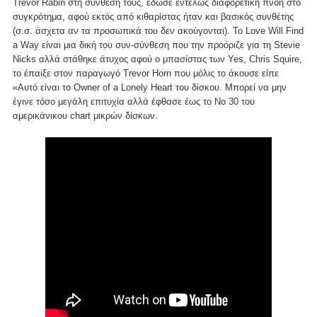
Trevor Rabin στη σύνθεσή τους, έδωσε εντελώς διαφορετική πνοή στο
συγκρότημα, αφού εκτός από κιθαρίστας ήταν και βασικός συνθέτης
(σ.σ. άσχετα αν τα προσωπικά του δεν ακούγονται). Το Love Will Find
a Way είναι μια δική του συν-σύνθεση που την προόριζε για τη Stevie
Nicks αλλά στάθηκε άτυχος αφού ο μπασίστας των Yes, Chris Squire,
το έπαιξε στον παραγωγό Trevor Horn που μόλις το άκουσε είπε
«Αυτό είναι το Owner of a Lonely Heart του δίσκου. Μπορεί να μην
έγινε τόσο μεγάλη επιτυχία αλλά έφθασε έως το Νο 30 του
αμερικάνικου chart μικρών δίσκων.