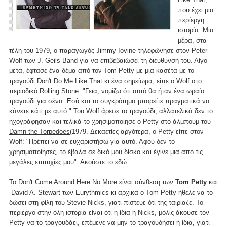
που έχει μια
περίεργη
ιστορία. Μια
μέρα, στα
τέλη του 1979, ο παραγωγός Jimmy Iovine τηλεφώνησε στον Peter
Wolf των J. Geils Band για να επιβεβαιώσει τη διεύθυνσή του. Λίγο
μετά, έφτασε ένα δέμα από τον Tom Petty με μια κασέτα με το
τραγούδι Don't Do Me Like That κι ένα σημείωμα, είπε ο Wolf στο
περιοδικό Rolling Stone. "Γεια, νομίζω ότι αυτό θα ήταν ένα ωραίο
τραγούδι για σένα. Εσύ και το συγκρότημα μπορείτε πραγματικά να
κάνετε κάτι με αυτό." Του Wolf άρεσε το τραγούδι, αλλατελικά δεν το
ηχογράφησαν και τελικά το χρησιμοποίησε ο Petty στο άλμπουμ του
Damn the Torpedoes
(1979. Δεκαετίες αργότερα, ο Petty είπε στον
Wolf: "Πρέπει να σε ευχαριστήσω για αυτό. Αφού δεν το
χρησιμοποίησες, το έβαλα σε δικό μου δίσκο και έγινε μια από τις
μεγάλες επιτυχίες μου". Ακούστε το
εδώ
To Don't Come Around Here No More είναι σύνθεση των
Tom Petty
και
David A. Stewart των Eurythmics κι αρχικά ο Tom Petty ήθελε να το
δώσει στη φίλη του Stevie Nicks, γιατί πίστευε ότι της ταίριαζε. Το
περίεργο στην όλη ιστορία είναι ότι η ίδια η Nicks, μόλις άκουσε τον
Petty να το τραγουδάει, επέμενε να μην το τραγουδήσει ή ίδια, γιατί