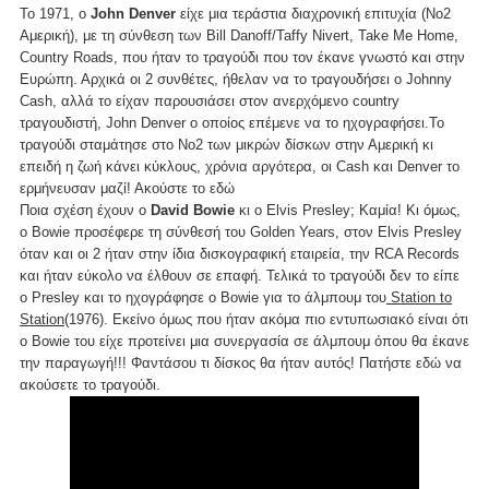
Το 1971, ο
John Denver
είχε μια τεράστια διαχρονική επιτυχία (Νο2
Αμερική), με τη σύνθεση των Bill Danoff/Taffy Nivert, Take Me Home,
Country Roads, που ήταν το τραγούδι που τον έκανε γνωστό και στην
Ευρώπη. Αρχικά οι 2 συνθέτες, ήθελαν να το τραγουδήσει ο Johnny
Cash, αλλά το είχαν παρουσιάσει στον ανερχόμενο country
τραγουδιστή, John Denver ο οποίος επέμενε να το ηχογραφήσει.Το
τραγούδι σταμάτησε στο Νο2 των μικρών δίσκων στην Αμερική κι
επειδή η ζωή κάνει κύκλους, χρόνια αργότερα, οι Cash και Denver το
ερμήνευσαν μαζί! Ακούστε το
εδώ
Ποια σχέση έχουν ο
David Bowie
κι ο Elvis Presley; Καμία! Κι όμως,
ο Bowie προσέφερε τη σύνθεσή του Golden Years, στον Elvis Presley
όταν και οι 2 ήταν στην ίδια δισκογραφική εταιρεία, την RCA Records
και ήταν εύκολο να έλθουν σε επαφή. Τελικά το τραγούδι δεν το είπε
ο Presley και το ηχογράφησε ο Bowie για το άλμπουμ του
Station to
Station
(1976). Εκείνο όμως που ήταν ακόμα πιο εντυπωσιακό είναι ότι
ο Bowie του είχε προτείνει μια συνεργασία σε άλμπουμ όπου θα έκανε
την παραγωγή!!! Φαντάσου τι δίσκος θα ήταν αυτός! Πατήστε
εδώ
να
ακούσετε το τραγούδι.