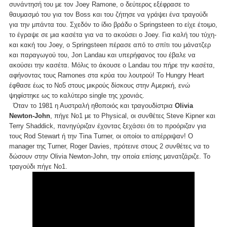
συνάντησή του με τον Joey Ramone, ο δεύτερος εξέφρασε το
θαυμασμό του για τον Boss και του ζήτησε να γράψει ένα τραγούδι
για την μπάντα του. Σχεδόν το ίδιο βράδυ ο Springsteen το είχε έτοιμο,
το έγραψε σε μια κασέτα για να το ακούσει ο Joey. Για καλή του τύχη-
και κακή του Joey, o Springsteen πέρασε από το σπίτι του μάνατζερ
και παραγωγού του, Jon Landau και υπερήφανος του έβαλε να
ακούσει την κασέτα. Μόλις το άκουσε ο Landau του πήρε την κασέτα,
αφήνοντας τους Ramones στα κρύα του λουτρού! Το Hungry Heart
έφθασε έως το Νο5 στους μικρούς δίσκους στην Αμερική, ενώ
ψηφίστηκε ως το καλύτερο single της χρονιάς.
Όταν το 1981 η Αυστραλή ηθοποιός και τραγουδίστρια
Olivia
Newton-John
, πήγε Νο1 με το Physical, οι συνθέτες Steve Kipner και
Terry Shaddick, πανηγύριζαν έχοντας ξεχάσει ότι το προόριζαν για
τους Rod Stewart ή την Tina Turner, οι οποίοι το απέρριψαν! Ο
manager της Turner, Roger Davies, πρότεινε στους 2 συνθέτες να το
δώσουν στην Olivia Newton-John, την οποία επίσης μανατζάριζε. Το
τραγούδι πήγε Νο1.