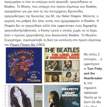
προχωρήσει κι έτσι το υπέροχο αυτό τραγούδι, τραγούδησαν οι
Beatles. To Misery, που υπάρχει στο πρώτο άλμπουμ των Beatles,
προοριζόταν για μια από τις πιο πετυχημένες Βρετανίδες
τραγουδίστριες της δεκαετίας του 60, την Helen Shapiro. Μάλιστα, ο
αρχικός του ρυθμός δεν ήταν αυτός που ηχογράφησαν οι Beatles. H
Shapiro δεν το τραγούδησε αλλά τότε εμφανίστηκε ένας δημοφιλής
τραγουδιστής/ηθοποιός, ο Kenny Lynch ο οποίος χωρίς να το ξέρει,
ήταν ο πρώτος τραγουδιστής που διασκεύασε Beatles. Το Μεγάλο
Συγκρότημα, συμπεριέλαβε τη δική του εκτέλεση στο πρώτο άλμπουμ
του
Please Please Me
(1963).
Με άλλες 2
επιτυχίες….σ
υμμετέχουν
οι
Tom Petty
and the
Heartbreaker
s,
στο
σημερινό
αφιέρωμα.
Πρώτα με το
Don't Do Me
Like That,