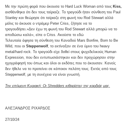
Με την πρώτη φορά που άκουσα το Hard Luck Woman από τους
Kiss,
αισθάνθηκα ότι δεν τους ταίριαζε. Το τραγούδι ήταν σύνθεση του Paul
Stanley και θεώρησε ότι ταίριαζε στη φωνή του Rod Stewart αλλά
μόλις το άκουσε ο ντράμερ Peter Criss, ζήτησε να το
τραγουδήσει.»Δεν έχω τη φωνή του Rod Stewart αλλά μπορώ να το
αποδώσω καλά», είπε ο Criss. Ακούστε το
εδώ
Τελευταία άφησα τη σύνθεση του Καναδού Mars Bonfire, Born to Be
Wild, που οι
Steppenwolf
, το εκτίναξαν σε ένα ύμνο του heavy
metal/hard rock. To τραγούδι είχε δοθεί στους ψυχεδελικούς Human
Expression, που δεν εντυπωσιάστηκαν και δεν προχώρησαν στην
ηχογράφησή του όπως και όλοι οι εκδότες που το άκουσαν. Κανείς
δεν ήθελε να το προτείνει σε κάποιον πελάτη τους. Εκτός από τους
Steppenwolf, με τη συνέχεια να είναι γνωστή.
Την επόμενη Κυριακή: Οι Shredders κιθαρίστες της καρδιάς μας.
ΑΛΕΞΑΝΔΡΟΣ ΡΙΧΑΡΔΟΣ
27/10/24