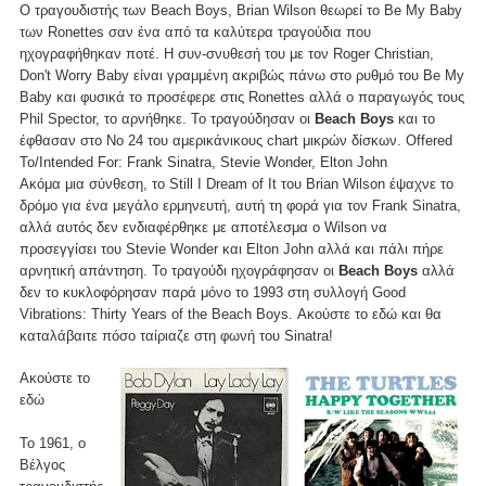
O τραγουδιστής των Beach Boys, Brian Wilson θεωρεί το Be My Baby
των Ronettes σαν ένα από τα καλύτερα τραγούδια που
ηχογραφήθηκαν ποτέ. Η συν-σνυθεσή του με τον Roger Christian,
Don't Worry Baby είναι γραμμένη ακριβώς πάνω στο ρυθμό του Be My
Baby και φυσικά το προσέφερε στις Ronettes αλλά ο παραγωγός τους
Phil Spector, το αρνήθηκε. Το τραγούδησαν οι
Beach Boys
και το
έφθασαν στο Νο 24 του αμερικάνικους chart μικρών δίσκων. Offered
To/Intended For: Frank Sinatra, Stevie Wonder, Elton John
Ακόμα μια σύνθεση, το Still I Dream of It του Brian Wilson έψαχνε το
δρόμο για ένα μεγάλο ερμηνευτή, αυτή τη φορά για τον Frank Sinatra,
αλλά αυτός δεν ενδιαφέρθηκε με αποτέλεσμα ο Wilson να
προσεγγίσει του Stevie Wonder και Elton John αλλά και πάλι πήρε
αρνητική απάντηση. Το τραγούδι ηχογράφησαν οι
Beach Boys
αλλά
δεν το κυκλοφόρησαν παρά μόνο το 1993 στη συλλογή Good
Vibrations: Thirty Years of the Beach Boys. Ακούστε το εδώ και θα
καταλάβαιτε πόσο ταίριαζε στη φωνή του Sinatra!
Ακούστε το
εδώ
Το 1961, ο
Βέλγος