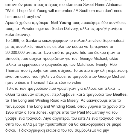
απαντούν μέσα στους στίχους του κλασικού Sweet Home Alabama:
"Well, I hope Neil Young will remember / A Southern man don't need
him around, anyhow".
Αρκετά χρόνια αργότερα,
Neil Young
τους προσέφερε δύο συνθέσεις
τους, τα Powderfinger και Sedan Delivery, αλλά τις αρνήθηκαν(σ.σ.
καλά έκαναν).
To 1999, οι
Santana
κυκλοφόρησαν το πολυπλατινένιο Supernatural,
με τις συνολικές πωλήσεις σε όλο τον κόσμο να ξεπερνούν τα
30.000.000 αντίτυπα. Ένα από τα μεγάλα hits του δίσκου ήταν το
Smooth, που αρχικά προοριζόταν για τον George Michael, αλλά
τελικά το ερμήνευσε ο τραγουδιστής των Matchbox Twenty Rob
Thomas που έγραψε και τους στίχους. Το αστείο στην όλη περίπτωση,
είναι ότι αυτός που ήθελε να δώσει το τραγούδι στον George Michael,
ήταν ο ίδιος ο Thomas!!! Δείτε
εδώ
το video
Η λίστα των τραγουδιών που γράφτηκαν για άλλους και τελικά …
άλλοι τα έκαναν επιτυχία, περιλαμβάνει και 2 τραγούδια των
Beatles
,
τα The Long and Winding Road και Misery. Ας ξεκινήσουμε από το
πανέμορφο The Long and Winding Road, όπου γυρνάει το χρόνο στο
1966 όταν ο Tom Jones, ζήτησε από τον Paul McCartney να του
γράψει ένα τραγούδι. Λίγο αργότερα, του έστειλε ένα τραγούδι στο
σπίτι του, αλλά με την προϋπόθεση ότι θα κυκλοφορούσε σε μικρό
δίσκο. Η δισκογραφική εταιρεία του τον συμβούλεψε να μην