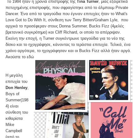
Το 1984 ήταν η χρονιά επιστροφής της
Tina Turner
, μιας εξαιρετικά
πετυχημένης επιστροφής, που σφραγίστηκε από το άλμπουμ Private
Dancer. Ένα από τα τραγούδια που έγιναν επιτυχίες ήταν το What's
Love Got to Do With It, σύνθεση των Terry Bitten/Graham Lyle, που
αρχικά το προσέφεραν στους Donna Summer, Bucks Fizz (4μελές
βρετανικό συγκρότημα) και Cliff Richard, οι οποίο το απέρριψαν.
Εκείνη την εποχή, η Turner συγκέντρωνε τραγούδια για το νέο της
δίσκο και το ηχογράφησε, κάνοντας το τεράστια επιτυχία. Τελικά, ένα
χρόνο αργότερα, το ηχογράφησαν και οι Bucks Fizz αλλά ήταν αργά.
Ακούστε το
εδώ
Η μεγάλη
επιτυχία του
Don Henley
,
Boys of
Summer(198
4) είναι
σύνθεση του
κιθαρίστα
Mike
Campbell
(από το