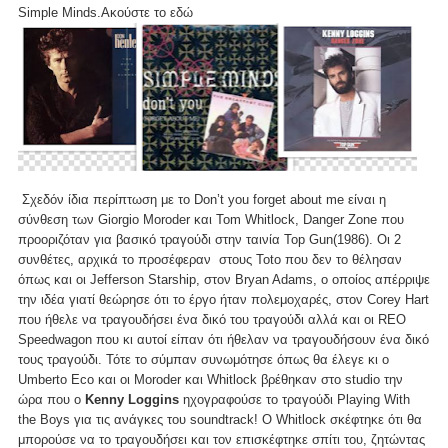
Simple Minds.Ακούστε το
εδώ
Σχεδόν ίδια περίπτωση με το Don’t you forget about me είναι η
σύνθεση των Giorgio Moroder και Tom Whitlock, Danger Zone που
προοριζόταν για βασικό τραγούδι στην ταινία Top Gun(1986). Οι 2
συνθέτες, αρχικά το προσέφεραν στους Toto που δεν το θέλησαν
όπως και οι Jefferson Starship, στον Bryan Adams, ο οποίος απέρριψε
την ιδέα γιατί θεώρησε ότι το έργο ήταν πολεμοχαρές, στον Corey Hart
που ήθελε να τραγουδήσει ένα δικό του τραγούδι αλλά και οι REO
Speedwagon που κι αυτοί είπαν ότι ήθελαν να τραγουδήσουν ένα δικό
τους τραγούδι. Τότε το σύμπαν συνωμότησε όπως θα έλεγε κι ο
Umberto Eco και οι Moroder και Whitlock βρέθηκαν στο studio την
ώρα που ο
Kenny Loggins
ηχογραφούσε το τραγούδι Playing With
the Boys για τις ανάγκες του soundtrack! O Whitlock σκέφτηκε ότι θα
μπορούσε να το τραγουδήσει και τον επισκέφτηκε σπίτι του, ζητώντας