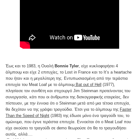
Έως και το 1983, η Ουαλή
Bonnie Tyler
, είχε κυκλοφορήσει 4
άλμπουμ και είχε 2 επιτυχίες, το Lost in France και το It’s a heartache
που ήταν και η μεγαλύτερη της. Εντυπωσιασμένη από την τεράστια
επιτυχία του Meat Loaf με το άλμπουμ
Bat out of Hell
(1977),
πλησίασε τον συνθέτη και στιχουργό Jim Steinman προτείνοντας του
συνεργασία, κάτι που οι άνθρωποι της δισκογραφικής εταιρείας, δεν
πίστευαν, με την έννοια ότι ο Steinman μετά από μια τέτοια επιτυχία,
θα δεχόταν να της γράψει τραγούδια. Έτσι για το άλμπουμ της
Faster
Than the Speed of Night
(1983) της έδωσε μόνο ένα τραγούδι του, το
ομώνυμο, που έγινε τεράστια επιτυχία. Εννοείται ότι ο Meat Loaf που
είχε ακούσει το τραγούδι σε demo θεωρούσε ότι θα το τραγουδήσει
αυτός, αλλά....