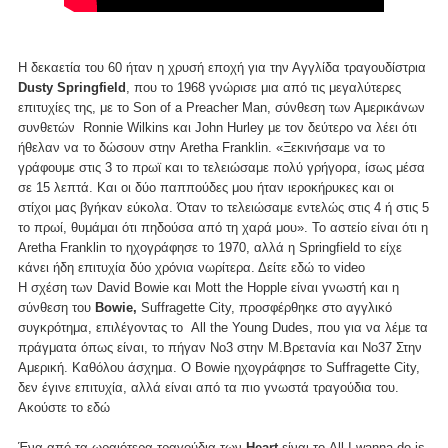
Η δεκαετία του 60 ήταν η χρυσή εποχή για την Αγγλίδα τραγουδίστρια
Dusty Springfield
, που το 1968 γνώρισε μια από τις μεγαλύτερες
επιτυχίες της, με το Son of a Preacher Man, σύνθεση των Αμερικάνων
συνθετών Ronnie Wilkins και John Hurley με τον δεύτερο να λέει ότι
ήθελαν να το δώσουν στην Aretha Franklin. «Ξεκινήσαμε να το
γράφουμε στις 3 το πρωϊ και το τελειώσαμε πολύ γρήγορα, ίσως μέσα
σε 15 λεπτά. Και οι δύο παππούδες μου ήταν ιεροκήρυκες και οι
στίχοι μας βγήκαν εύκολα. Όταν το τελειώσαμε εντελώς στις 4 ή στις 5
το πρωί, θυμάμαι ότι πηδούσα από τη χαρά μου». Το αστείο είναι ότι η
Aretha Franklin το ηχογράφησε το 1970, αλλά η Springfield το είχε
κάνει ήδη επιτυχία δύο χρόνια νωρίτερα. Δείτε
εδώ
το video
H σχέση των David Bowie και Mott the Hopple είναι γνωστή και η
σύνθεση του
Bowie,
Suffragette City, προσφέρθηκε στο αγγλικό
συγκρότημα, επιλέγοντας το All the Young Dudes, που για να λέμε τα
πράγματα όπως είναι, το πήγαν Νο3 στην Μ.Βρετανία και Νο37 Στην
Αμερική. Καθόλου άσχημα. Ο Bowie ηχογράφησε το Suffragette City,
δεν έγινε επιτυχία, αλλά είναι από τα πιο γνωστά τραγούδια του.
Ακούστε το
εδώ
Ένα από τα ωραιότερα τραγούδια των
Heart
είναι το All I wanna do is