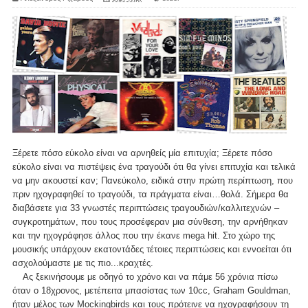
Ξέρετε πόσο εύκολο είναι να αρνηθείς μία επιτυχία; Ξέρετε πόσο
εύκολο είναι να πιστέψεις ένα τραγούδι ότι θα γίνει επιτυχία και τελικά
να μην ακουστεί καν; Πανεύκολο, ειδικά στην πρώτη περίπτωση, που
πριν ηχογραφηθεί το τραγούδι, τα πράγματα είναι…θολά. Σήμερα θα
διαβάσετε για 33 γνωστές περιπτώσεις τραγουδιών/καλλιτεχνών –
συγκροτημάτων, που τους προσέφεραν μια σύνθεση, την αρνήθηκαν
και την ηχογράφησε άλλος που την έκανε mega hit. Στο χώρο της
μουσικής υπάρχουν εκατοντάδες τέτοιες περιπτώσεις και εννοείται ότι
ασχολούμαστε με τις πιο...κραχτές.
Ας ξεκινήσουμε με οδηγό το χρόνο και να πάμε 56 χρόνια πίσω
όταν ο 18χρονος, μετέπειτα μπασίστας των 10cc, Graham Gouldman,
ήταν μέλος των Mockingbirds και τους πρότεινε να ηχογραφήσουν τη