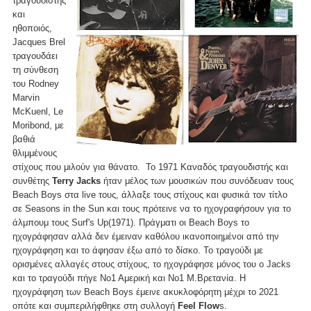
τραγουδιστής
και
ηθοποιός,
Jacques Brel
τραγουδάει
τη σύνθεση
του Rodney
Marvin
McKuenl, Le
Moribond, με
βαθιά
θλιμμένους
στίχους που μιλούν για θάνατο. Το 1971 Καναδός τραγουδιστής και
συνθέτης
Terry Jacks
ήταν μέλος των μουσικών που συνόδευαν τους
Beach Boys στα live τους, άλλαξε τους στίχους και φυσικά τον τίτλο
σε Seasons in the Sun και τους πρότεινε να το ηχογραφήσουν για το
άλμπουμ τους Surf's Up(1971). Πράγματι οι Beach Boys το
ηχογράφησαν αλλά δεν έμειναν καθόλου ικανοποιημένοι από την
ηχογράφηση και το άφησαν έξω από το δίσκο. Το τραγούδι με
ορισμένες αλλαγές στους στίχους, το ηχογράφησε μόνος του ο Jacks
και το τραγούδι πήγε Νο1 Αμερική και Νο1 Μ.Βρετανία. Η
ηχογράφηση των Βeach Boys έμεινε ακυκλοφόρητη μέχρι το 2021
οπότε και συμπεριλήφθηκε στη συλλογή
Feel Flow
s.