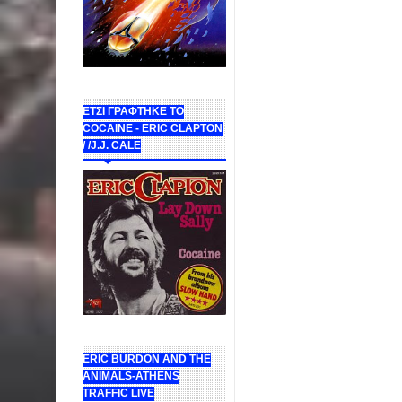
ΕΤΣΙ ΓΡΑΦΤΗΚΕ ΤΟ
COCAINE - ERIC CLAPTON
/ /J.J. CALE
ERIC BURDON AND THE
ANIMALS-ATHENS
TRAFFIC LIVE