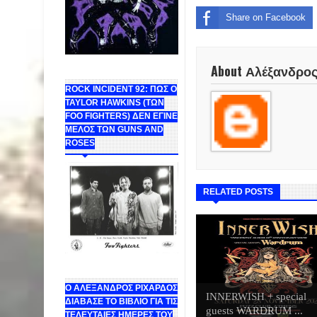
Share on Facebook
About Αλέξανδρο
ROCK INCIDENT 92: ΠΩΣ Ο
TAYLOR HAWKINS (ΤΩΝ
FOO FIGHTERS) ΔΕΝ ΕΓΙΝΕ
ΜΕΛΟΣ ΤΩΝ GUNS AND
ROSES
RELATED POSTS
Ο ΑΛΕΞΑΝΔΡΟΣ ΡΙΧΑΡΔΟΣ
INNERWISH + special
ΔΙΑΒΑΣΕ ΤΟ ΒΙΒΛΙΟ ΓΙΑ ΤΙΣ
guests WARDRUM ...
ΤΕΛΕΥΤΑΙΕΣ ΗΜΕΡΕΣ ΤΟΥ