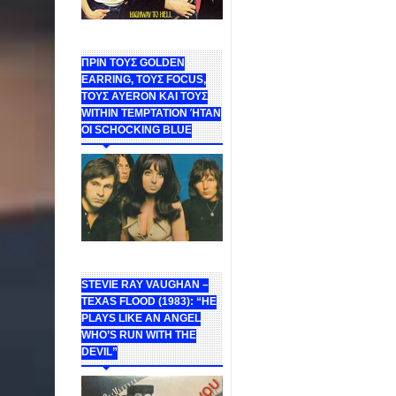
ΠΡΙΝ ΤΟΥΣ GOLDEN
EARRING, ΤΟΥΣ FOCUS,
ΤΟΥΣ ΑΥΕROΝ ΚΑΙ ΤΟΥΣ
WITHIN TEMPTATION ΉΤΑΝ
ΟΙ SCHOCKING BLUE
STEVIE RAY VAUGHAN –
TEXAS FLOOD (1983): “HE
PLAYS LIKE AN ANGEL
WHO’S RUN WITH THE
DEVIL”