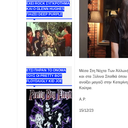
ΕΧΕΙ ROCK ΣΥΓΚΡΟΤΗΜΑ
ΚΑΙ Ο GLENN HUGHES
ΠΑΙΖΕΙ DEEP PURPLE
ΕΤΣΙ ΠΗΡΑΝ ΤΟ ΟΝΟΜΑ
Μέσα Στη Νύχτα Των Άλλων(19
ΤΟΥΣ ΟΙ PRETTY BOY
και στα Ξύλινα Σπαθιά όπου 
FLOYD/UGLY KID JOE
ανοίξει μαγαζί στην Κατερίν
Κούτρα.
Α.Ρ.
15/12/23