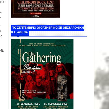
κία
ς.
ο
ε
ΤΟ ΣΕΠΤΕΜΒΡΙΟ ΟΙ GATHERING ΣΕ ΘΕΣΣΑΛΟΝΙΚΗ
μ
ΚΑΙ ΑΘΗΝΑ
ες
4),