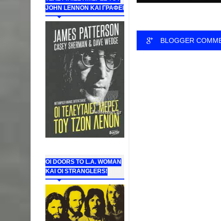
JOHN LENNON ΚΑΙ ΓΡΑΦΕΙ
BLOGGER COMM
ΟΙ DOORS ΤΟ L.A. WOMAN
KAI OI STRANGLERS!