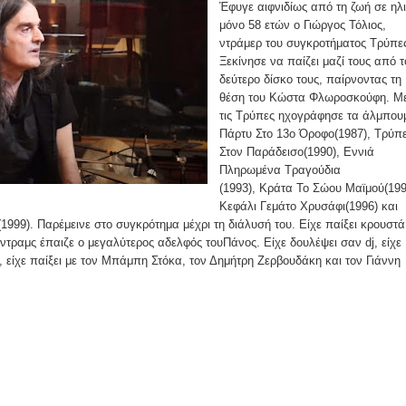
Έφυγε αιφνιδίως από τη ζωή σε ηλι
μόνο 58 ετών ο Γιώργος Τόλιος,
ντράμερ του συγκροτήματος Τρύπε
Ξεκίνησε να παίζει μαζί τους από τ
δεύτερο δίσκο τους, παίρνοντας τη
θέση του Κώστα Φλωροσκούφη. Μ
τις Τρύπες ηχογράφησε τα άλμπου
Πάρτυ Στο 13ο Όροφο(1987), Τρύπ
Στον Παράδεισο(1990), Εννιά
Πληρωμένα Τραγούδια
(1993), Κράτα Το Σώου Μαϊμού(199
Κεφάλι Γεμάτο Χρυσάφι(1996) και
99). Παρέμεινε στο συγκρότημα μέχρι τη διάλυσή του. Είχε παίξει κρουστά
ντραμς έπαιζε ο μεγαλύτερος αδελφός τουΠάνος. Είχε δουλέψει σαν dj, είχε
η, είχε παίξει με τον Μπάμπη Στόκα, τον Δημήτρη Ζερβουδάκη και τον Γιάννη