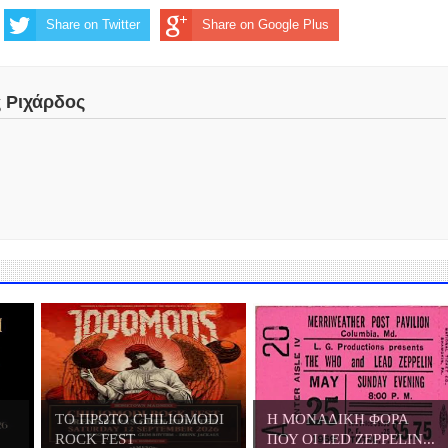
Share on Twitter
Share on Google Plus
ς Ριχάρδος
ΤΟ ΠΡΩΤΟ CHILIOMODI
Η ΜΟΝΑΔΙΚΗ ΦΟΡΑ
ROCK FEST
ΠΟΥ ΟΙ LED ZEPPELIN...