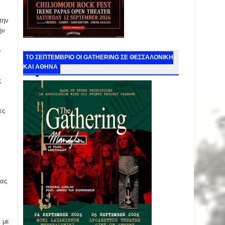
την
ήν
ο
ΤΟ ΣΕΠΤΕΜΒΡΙΟ ΟΙ GATHERING ΣΕ ΘΕΣΣΑΛΟΝΙΚΗ
ΚΑΙ ΑΘΗΝΑ
ς
ες
ίας
 με