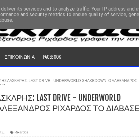
deliver its services and to analyze traffic. Your IP address and 
formance and security metrics to ensure quality of service, gen
abuse.
ΕΠΙΚΟΙΝΩΝΙΑ
FACEBOOK
ΗΣ ΛΑΣΚΑΡΗΣ: LAST DRIVE - UNDERWORLD SHAKEDOWN. Ο ΑΛΕΞΑΝΔΡΟΣ
ΦΕΙ
ΑΡΗΣ: LAST DRIVE - UNDERWORLD
Ο ΑΛΕΞΑΝΔΡΟΣ ΡΙΧΑΡΔΟΣ ΤΟ ΔΙΑΒΑΣ
π.μ.
Rixardos