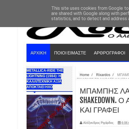
This site uses cookies from Google to 
are shared with Google along with per
statistics, and to detect and address 
ΑΡΧΙΚΗ
ΠΟΙΟΙ ΕΙΜΑΣΤΕ
ΑΡΘΡΟΓΡΑΦΟΙ
METALLICA-RIDE THE
Home
/
Rixardos
/
ΜΠΑΜΠ
LIGHTNING (1984): Η
ΡΙΧΑΡΔΟΣ ΤΟ ΔΙΑΒΑΣΕ ΚΑΙ ΓΡΑ
ΚΑΛΛΙΤΕΧΝΙΚΗ ΑΞΙΑ
ΑΠΟΚΤΑΕΙ ΗΧΟ
ΜΠΑΜΠΗΣ ΛΑΣΚ
SHAKEDOWN. 
ΚΑΙ ΓΡΑΦΕΙ
Αλέξανδρος Ριχάρδος
6:06 