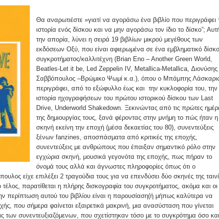
Θα αναρωτιέστε »γιατί να αγοράσω ένα βιβλίο που περιγράφει 
ιστορία ενός δίσκου και να μην αγοράσω τον ίδιο το δίσκο”; Αυτ
την απορία, λύνει η σειρά 19 βιβλίων μικρού μεγέθους των
εκδόσεων Οξύ, που είναι αφιερωμένα σε ένα εμβληματικό δίσκ
συγκροτήματος/καλλιτέχνη (Brian Eno – Another Green World,
Beatles-Let it be, Led Zeppelin IV, Metallica-Metallica, Διονύσης
Σαββόπουλος –Βρώμικο Ψωμί κ.α.), όπου ο Μπάμπης Λάσκαρι
περιγράφει, από το εξώφυλλο έως και την κυκλοφορία του, την
ιστορία ηχογραφήσεων του πρώτου ιστορικού δίσκου των Last
Drive, Underworld Shakedown. Ξεκινώντας από τις πρώτες ημέρ
της δημιουργίας τους, ξανά φέροντας στην μνήμη το πώς ήταν η
σκηνή εκείνη την εποχή (μέσα δεκαετίας του 80), συνεντεύξεις
ξένων fanzines, αποσπάσματα από κριτικές της εποχής,
συνεντεύξεις με ανθρώπους που έπαιξαν σημαντικό ρόλο στην
εγχώρια σκηνή, μουσικά γεγονότα της εποχής, πως πήραν το
όνομά τους αλλά και άγνωστες πληροφορίες όπως ότι ο
υλος είχε επιλέξει 2 τραγούδια τους για να επενδύσει δύο σκηνές της ταιν
ο τέλος, παρατίθεται η πλήρης δισκογραφία του συγκροτήματος, ακόμα και οι
ην περίπτωση αυτού του βιβλίου είναι η παρουσίαση(ή μήπως καλύτερα να
ς, που σήμερα φαίνεται εξαιρετικά μακρινή, μια ανασύσταση που γίνεται
ις των συνεντευξιαζόμενων, που σχετίστηκαν τόσο με το συγκρότημα όσο και