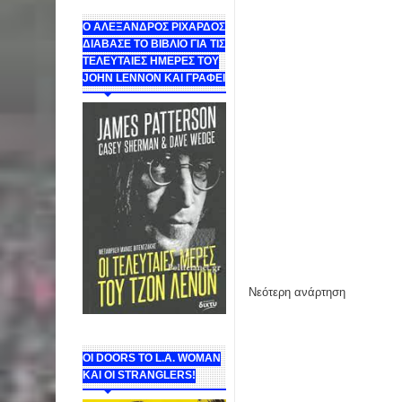
Ο ΑΛΕΞΑΝΔΡΟΣ ΡΙΧΑΡΔΟΣ
ΔΙΑΒΑΣΕ ΤΟ ΒΙΒΛΙΟ ΓΙΑ ΤΙΣ
ΤΕΛΕΥΤΑΙΕΣ ΗΜΕΡΕΣ ΤΟΥ
JOHN LENNON ΚΑΙ ΓΡΑΦΕΙ
Νεότερη ανάρτηση
ΟΙ DOORS ΤΟ L.A. WOMAN
KAI OI STRANGLERS!