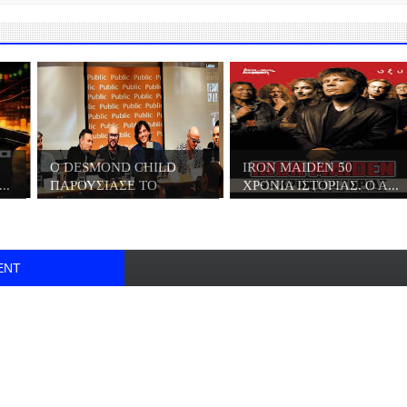
Ο DESMOND CHILD
IRON MAIDEN 50
..
ΠΑΡΟΥΣΙΑΣΕ ΤΟ
ΧΡΟΝΙΑ ΙΣΤΟΡΙΑΣ. Ο Α...
ΒΙΒΛΙ...
ENT