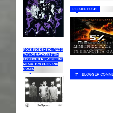
RELATED POSTS
ΔΗΜΗΤΡΗΣ ΣΙΓΑΛΟΣ
ROCK INCIDENT 92: ΠΩΣ Ο
5% ΠΙΘΑΝΟΤΗΤΑ: Ο Α.
TAYLOR HAWKINS (ΤΩΝ
FOO FIGHTERS) ΔΕΝ ΕΓΙΝΕ
ΜΕΛΟΣ ΤΩΝ GUNS AND
ROSES
BLOGGER COMM