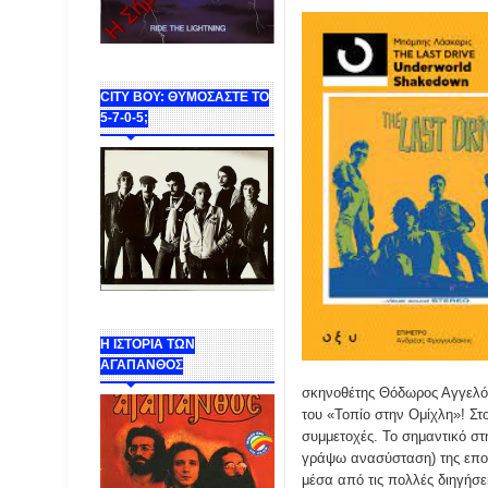
CITY BOY: ΘΥΜΟΣΑΣΤΕ ΤΟ
5-7-0-5;
Η ΙΣΤΟΡΙΑ ΤΩΝ
ΑΓΑΠΑΝΘΟΣ
σκηνοθέτης Θόδωρος Αγγελόπο
του «Τοπίο στην Ομίχλη»! Στ
συμμετοχές. Το σημαντικό στ
γράψω ανασύσταση) της εποχή
μέσα από τις πολλές διηγήσε