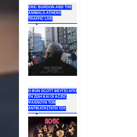
ERIC BURDON AND THE
ANIMALS-ATHENS
TRAFFIC LIVE
Ο BON SCOTT ΦΕΥΓΕΙ ΑΠΟ
ΤΗ ΖΩΗ ΚΑΙ ΟΙ AC/DC
ΨΑΧΝΟΥΝ ΤΟΝ
ΑΝΤΙΚΑΤΑΣΤΑΤΗ ΤΟΥ