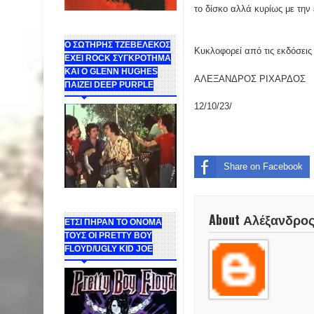
το δίσκο αλλά κυρίως με την
Ο ΣΩΤΗΡΗΣ ΤΖΕΒΕΛΕΚΟΣ
Κυκλοφορεί από τις εκδόσεις
ΕΧΕΙ ROCK ΣΥΓΚΡΟΤΗΜΑ
ΚΑΙ Ο GLENN HUGHES
ΑΛΕΞΑΝΔΡΟΣ ΡΙΧΑΡΔΟΣ
ΠΑΙΖΕΙ DEEP PURPLE
12/10/23/
Share on Facebook
About Αλέξανδρο
ΕΤΣΙ ΠΗΡΑΝ ΤΟ ΟΝΟΜΑ
ΤΟΥΣ ΟΙ PRETTY BOY
FLOYD/UGLY KID JOE