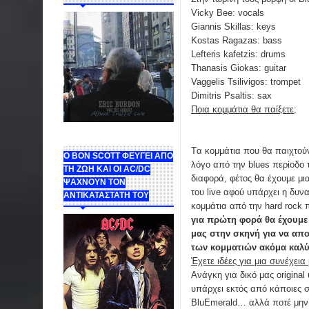
Vicky Bee: vocals
Giannis Skillas: keys
Kostas Ragazas: bass
Lefteris kafetzis: drums
Thanasis Giokas: guitar
Vaggelis Tsilivigos: trompet
Dimitris Psaltis: sax
Ποια κομμάτια θα παίξετε;
Tα κομμάτια που θα παιχτούν
Ο BON SCOTT ΦΕΥΓΕΙ ΑΠΟ
λόγο από την blues περίοδο τ
ΤΗ ΖΩΗ ΚΑΙ ΟΙ AC/DC
διαφορά, φέτος θα έχουμε μι
ΨΑΧΝΟΥΝ ΤΟΝ
του live αφού υπάρχει η δυν
ΑΝΤΙΚΑΤΑΣΤΑΤΗ ΤΟΥ
κομμάτια από την hard rock 
για πρώτη φορά θα έχουμε 
μας στην σκηνή για να απ
των κομματιών ακόμα καλύ
Έχετε ιδέες για μια συνέχεια
Ανάγκη για δικό μας original
υπάρχει εκτός από κάποιες συ
BluEmerald… αλλά ποτέ μην