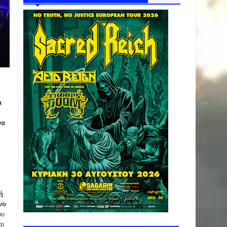
α
να
ή
νο
ου
αι