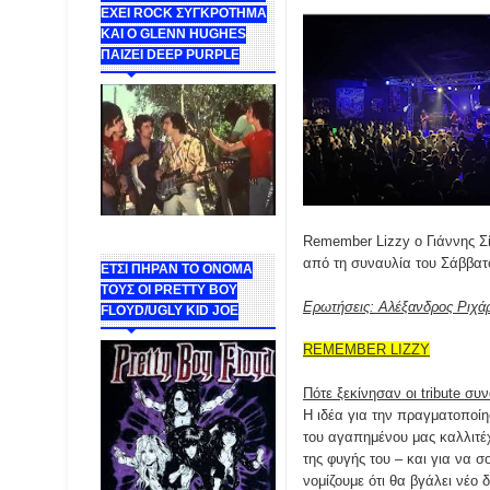
ΕΧΕΙ ROCK ΣΥΓΚΡΟΤΗΜΑ
ΚΑΙ Ο GLENN HUGHES
ΠΑΙΖΕΙ DEEP PURPLE
Remember Lizzy ο Γιάννης Σί
από τη συναυλία του Σάββατ
ΕΤΣΙ ΠΗΡΑΝ ΤΟ ΟΝΟΜΑ
ΤΟΥΣ ΟΙ PRETTY BOY
Ερωτήσεις: Αλέξανδρος Ριχά
FLOYD/UGLY KID JOE
REMEMBER LIZZY
Πότε ξεκίνησαν οι tribute συ
Η ιδέα για την πραγματοποίη
του αγαπημένου μας καλλιτέ
της φυγής του – και για να σ
νομίζουμε ότι θα βγάλει νέο 