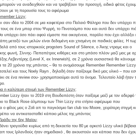
 μπορούν να αναδειχθούν και να τραβήξουν την προσοχή, ειδικά φέτος έχουμ
ήσουν με τη παρουσία τους το αφιέρωμα
emember Lizzy;
 σαν ιδέα το 2004 σε μια καφετέρια στο Παλαιό Φάληρο που δεν υπάρχει π
 τους σε ένα μπαρ στου Ψυρρή, το Πινατούμπο που και αυτό δεν υπάρχει πι
α υπάρχει όσο πάει αφού είμαστε πια οικογένεια, παρόλο που έχει αλλάξει 
άπη μεταξύ των μελών είναι δεδομένη και χτισμένη σε παιδικές φιλίες. Η τω
βαλά από τους ιστορικούς progsters Sound of Silence, o Άκης ντραμς και ο
ης φωνή, Σίννης- Παπαπέτρος κιθάρες και στο μπάσο πλέον μαζί μας με α
Αλέξης Λεβεντέρης (Level X, ex Innerwish), σε 2 χρόνια ουσιαστικά θα κάνουμε
για τα 20 χρόνια της μπάντας – θα το ονομάσουμε Remember Remember Lizzy
οτελεί και τους Noely Rayn , δηλαδή όταν παίζουμε δικό μας υλικό – που εσ
κι σε ένα review σου- χρησιμοποιούμαι αυτό το όνομα. Τελευταίο λάιβ ήταν 
ρο.
οια η καλύτερη στιγμή των Remember Lizzy;
mber Lizzy ήταν το 2019 στη Βουδαπέστη όταν παίξαμε μαζί με τον αδερφό 
ηρο το Black Rose άλμπουμ των Thin Lizzy στο ετήσιο αφιέρωμα που
 ο φίλος μας ο Zoli απ το παγκόσμιο fan club του Moore, χειρότερη στιγμή 
ρέπει να αντικατασταθεί κάποιο μέλος της μπάντας
 βράδυ της 6ης Μαϊου;
βάνει τραγούδια κυρίως από τη δεκαετία του 80 με αρκετό Lizzy υλικό βέβαια
απ τους Ιρλανδούς ήταν σημαδιακό , θα ακουστούν και κάποια που δεν έχο