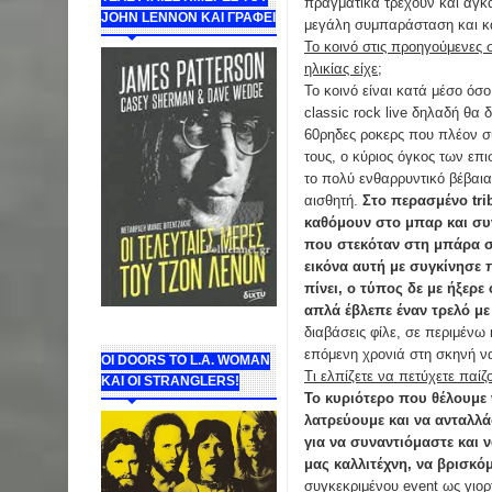
πραγματικά τρέχουν και αγκα
JOHN LENNON ΚΑΙ ΓΡΑΦΕΙ
μεγάλη συμπαράσταση και κ
Το κοινό στις προηγούμενες σ
ηλικίας είχε;
Το κοινό είναι κατά μέσο όσο
classic rock live δηλαδή θα 
60ρηδες ροκερς που πλέον σ
τους, ο κύριος όγκος των επι
το πολύ ενθαρρυντικό βέβαια
αισθητή.
Στο περασμένο tri
καθόμουν στο μπαρ και συν
που στεκόταν στη μπάρα σχ
εικόνα αυτή με συγκίνησε 
πίνει, ο τύπος δε με ήξερ
απλά έβλεπε έναν τρελό με
διαβάσεις φίλε, σε περιμένω 
επόμενη χρονιά στη σκηνή να
ΟΙ DOORS ΤΟ L.A. WOMAN
Τι ελπίζετε να πετύχετε παίζ
KAI OI STRANGLERS!
Το κυριότερο που θέλουμε 
λατρεύουμε και να ανταλλά
για να συναντιόμαστε και 
μας καλλιτέχνη, να βρισκό
συγκεκριμένου event ως γιορ