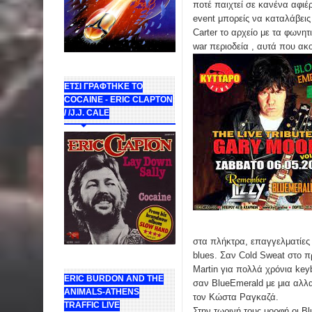
ποτέ παιχτεί σε κανένα αφιέρ
event μπορείς να καταλάβεις 
Carter το αρχείο με τα φωνητ
war περιοδεία , αυτά που ακ
ΕΤΣΙ ΓΡΑΦΤΗΚΕ ΤΟ
COCAINE - ERIC CLAPTON
/ /J.J. CALE
στα πλήκτρα, επαγγελματίες
blues. Σαν Cold Sweat στο πρ
Martin για πολλά χρόνια keyb
ERIC BURDON AND THE
σαν BlueEmerald με μια αλλ
ANIMALS-ATHENS
τον Κώστα Ραγκαζά.
TRAFFIC LIVE
Στην τωρινή τους μορφή οι Bl