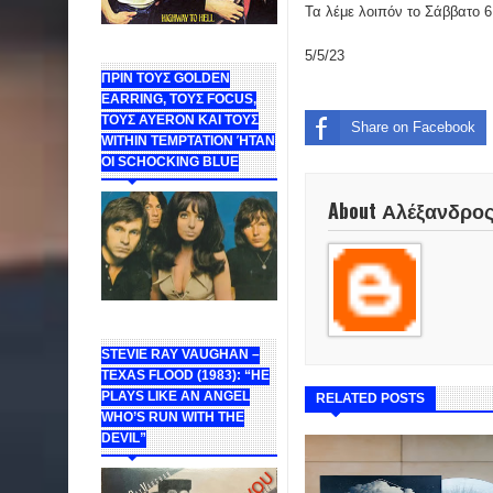
Τα λέμε λοιπόν το Σάββατο 6
5/5/23
ΠΡΙΝ ΤΟΥΣ GOLDEN
EARRING, ΤΟΥΣ FOCUS,
ΤΟΥΣ ΑΥΕROΝ ΚΑΙ ΤΟΥΣ
Share on Facebook
WITHIN TEMPTATION ΉΤΑΝ
ΟΙ SCHOCKING BLUE
About Αλέξανδρο
STEVIE RAY VAUGHAN –
TEXAS FLOOD (1983): “HE
PLAYS LIKE AN ANGEL
RELATED POSTS
WHO’S RUN WITH THE
DEVIL”