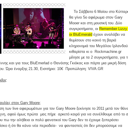
Το Σάββατο 6 Μαϊου στο Κύτταρ
θα γίνει 5o αφιέρωμα στον Gary
Mooer και στη μουσική του. Δύο
συγκροτήματα, οι
Remember Lizzy 
οι BluEmerald
έχουν αναλάβει να
θυμίσουν στο κοινό τη βαριά
κληρονομιά του Μεγάλου Ιρλανδού
κιθαρίστα κι ο Rockmachine.gr
μίλησε με τα 2 συγκροτήματα, για 
ννης και για τους BluEmerlad ο Θανάσης Γκιόκας και πάρτε μια μικρή δόση
ου. Ώρα έναρξης 21.30, Εισιτήριο: 10€ Προπώληση: VIVA.GR
ρδος
ναυλίες στον Gary Moore;
ση των live αφιερωμάτων για τον Gary Moore ξεκίνησε το 2011 μετά τον θάν
χνη, αφού όμως πρώτα μας πήρε αρκετό καιρό για να συνέλθουμε από το 
ου πω την αλήθεια οι πολύ φανατικοί του Gary δεν το έχουμε ξεπεράσει
δίσκο ή ότι θα κάνει νέα περιοδεία- να φανταστείς ότι δεν μπορούσαμε να