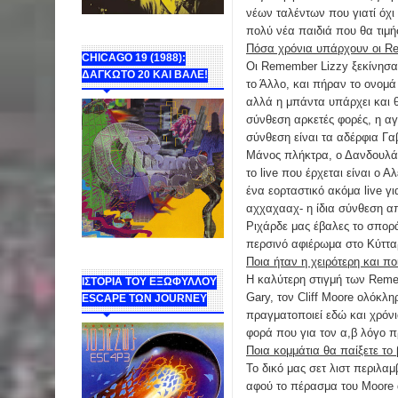
νέων ταλέντων που γιατί όχι
πολύ νέα παιδιά που θα τιμ
Πόσα χρόνια υπάρχουν οι R
CHICAGO 19 (1988):
Οι Remember Lizzy ξεκίνησαν
ΔΑΓΚΩΤΟ 20 ΚΑΙ ΒΑΛΕ!
το Άλλο, και πήραν το ονομά
αλλά η μπάντα υπάρχει και θ
σύνθεση αρκετές φορές, η αγ
σύνθεση είναι τα αδέρφια Γα
Μάνος πλήκτρα, ο Δανδουλάκ
το live που έρχεται είναι ο 
ένα εορταστικό ακόμα live 
αχχαχααχ- η ίδια σύνθεση απ
Ριχάρδε μας έβαλες το σπορά
περσινό αφιέρωμα στο Κύττα
Ποια ήταν η χειρότερη και π
Η καλύτερη στιγμή των Reme
ΙΣΤΟΡΙΑ ΤΟΥ ΕΞΩΦΥΛΛΟΥ
Gary, τον Cliff Moore ολόκλ
ESCAPE ΤΩΝ JOURNEY
πραγματοποιεί εδώ και χρόνια
φορά που για τον α,β λόγο π
Ποια κομμάτια θα παίξετε το
Το δικό μας σετ λιστ περιλαμ
αφού το πέρασμα του Moore 