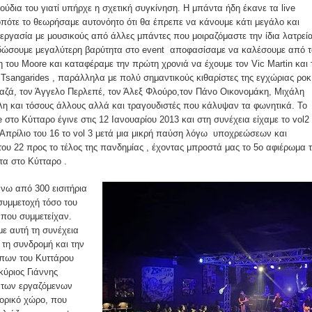
ούδια του γιατί υπήρχε η σχετική συγκίνηση. Η μπάντα ήδη έκανε τα live
, οπότε το θεωρήσαμε αυτονόητο ότι θα έπρεπε να κάνουμε κάτι μεγάλο και
νεργασία με μουσικούς από άλλες μπάντες που μοιραζόμαστε την ίδια λατρεί
 δώσουμε μεγαλύτερη βαρύτητα στο event αποφασίσαμε να καλέσουμε από τ
 του Moore και καταφέραμε την πρώτη χρονιά να έχουμε τον Vic Martin και 
 Tsangarides , παράλληλα με πολύ σημαντικούς κιθαρίστες της εγχώριας ροκ
ζά, τον Άγγελο Περλεπέ, τον Άλεξ Φλούρο,τον Πάνο Οικονομάκη, Μιχάλη
λη και τόσους άλλους αλλά και τραγουδιστές που κάλυψαν τα φωνητικά. Το
e στο Κύτταρο έγινε στις 12 Ιανουαρίου 2013 και στη συνέχεια είχαμε το vol2
ν Απρίλιο του 16 το vol 3 μετά μια μικρή παύση λόγω υποχρεώσεων και
 του 22 προς το τέλος της πανδημίας , έχοντας μπροστά μας το 5ο αφιέρωμα 
τα στο Κύτταρο .
νω από 300 εισιτήρια
συμμετοχή τόσο του
 που συμμετείχαν.
ε αυτή τη συνέχεια
ς τη συνδρομή και την
ώπων του Κυττάρου
κύριος Γιάννης
 των εργαζόμενων
τορικό χώρο, που