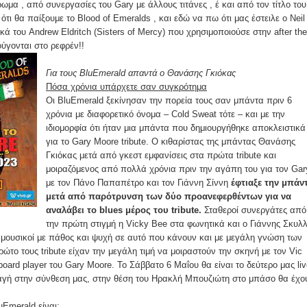
ωμα , από συνεργασίες του Gary με άλλους τιτάνες , έ και από τον τίτλο του
ότι θα παίξουμε το Blood of Emeralds , και εδώ να πω ότι μας έστειλε ο Neil
ικά του Andrew Eldritch (Sisters of Mercy) που χρησιμοποιούσε στην after the
ούγονται στο ρεφρέν!!
Για τους BluEmerald απαντά ο Θανάσης Γκιόκας
Πόσα χρόνια υπάρχετε σαν συγκρότημα
Οι BluEmerald ξεκίνησαν την πορεία τους σαν μπάντα πριν 6
χρόνια με διαφορετικό όνομα – Cold Sweat τότε – και με την
ιδιομορφία ότι ήταν μια μπάντα που δημιουργήθηκε αποκλειστικά
για το Gary Moore tribute. Ο κιθαρίστας της μπάντας Θανάσης
Γκιόκας μετά από γκεστ εμφανίσεις στα πρώτα tribute και
μοιραζόμενος από πολλά χρόνια πριν την αγάπη του για τον Gar
με τον Πάνο Παπαπέτρο και τον Γιάννη Σίννη
έφτιαξε την μπάν
μετά από παρότρυνση των δύο προανεφερθέντων για να
αναλάβει το blues μέρος του tribute.
Σταθεροί συνεργάτες από
την πρώτη στιγμή η Vicky Bee στα φωνητικά και ο Γιάννης Σκυλ
 μουσικοί με πάθος και ψυχή σε αυτό που κάνουν και με μεγάλη γνώση των
ώτο τους tribute είχαν την μεγάλη τιμή να μοιραστούν την σκηνή με τον Vic
oard player του Gary Moore. Το Σάββατο 6 Μαΐου θα είναι το δεύτερο μας liv
αγή στην σύνθεση μας, στην θέση του Hρακλή Μπουζιώτη στο μπάσο θα έχο
uEmerald είναι: