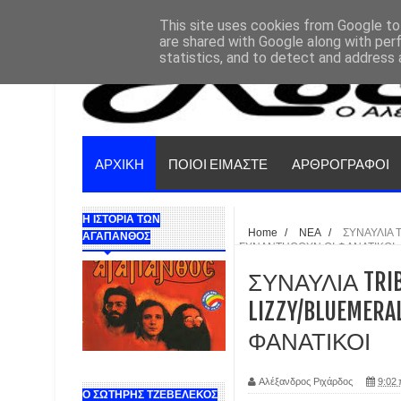
This site uses cookies from Google to 
are shared with Google along with per
statistics, and to detect and address 
ΑΡΧΙΚΗ
ΠΟΙΟΙ ΕΙΜΑΣΤΕ
ΑΡΘΡΟΓΡΑΦΟΙ
Η ΙΣΤΟΡΙΑ ΤΩΝ
Home
/
ΝΕΑ
/
ΣΥΝΑΥΛΙΑ 
ΑΓΑΠΑΝΘΟΣ
ΣΥΝΑΝΤΗΘΟΥΝ ΟΙ ΦΑΝΑΤΙΚΟΙ
ΣΥΝΑΥΛΙΑ TRIB
LIZZY/BLUEME
ΦΑΝΑΤΙΚΟΙ
Αλέξανδρος Ριχάρδος
9:02 
Ο ΣΩΤΗΡΗΣ ΤΖΕΒΕΛΕΚΟΣ