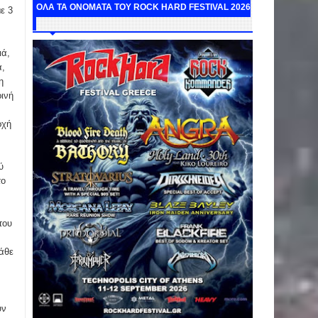
ΟΛΑ ΤΑ ΟΝΟΜΑΤΑ ΤΟΥ ROCK HARD FESTIVAL 2026
ε 3
ιά,
ά,
η
ρινή
ρχή
ύ
το
του
κάθε
υν