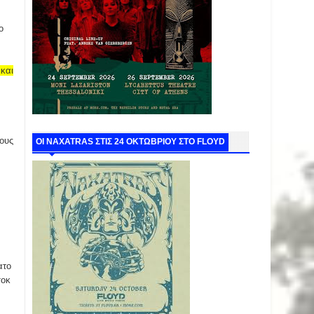
ο
και
τους
ΟΙ NAXATRAS ΣΤΙΣ 24 ΟΚΤΩΒΡΙΟΥ ΣΤΟ FLOYD
ατο
σοκ