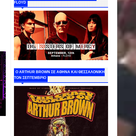
FLOYD
O ARTHUR BROWN ΣΕ ΑΘΗΝΑ ΚΑΙ ΘΕΣΣΑΛΟΝΙΚΗ
ΤΟΝ ΣΕΠΤΕΜΒΡΙΟ