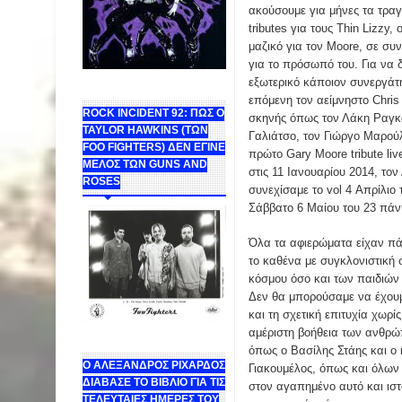
ακούσουμε για μήνες τα τραγ
tributes για τους Thin Lizzy
μαζικό για τον Moore, σε συ
για το πρόσωπό του. Για να
εξωτερικό κάποιον συνεργάτη
επόμενη τον αείμνηστο Chris
ROCK INCIDENT 92: ΠΩΣ Ο
σκηνής όπως τον Λάκη Ραγκα
TAYLOR HAWKINS (ΤΩΝ
Γαλιάτσο, τον Γιώργο Μαρού
FOO FIGHTERS) ΔΕΝ ΕΓΙΝΕ
πρώτο Gary Moore tribute liv
ΜΕΛΟΣ ΤΩΝ GUNS AND
στις 11 Ιανουαρίου 2014, το
ROSES
συνεχίσαμε το vol 4 Απρίλιο
Σάββατο 6 Μαίου του 23 πάν
Όλα τα αφιερώματα είχαν πά
το καθένα με συγκλονιστική 
κόσμου όσο και των παιδιών
Δεν θα μπορούσαμε να έχουμ
και τη σχετική επιτυχία χωρί
αμέριστη βοήθεια των ανθρ
όπως ο Βασίλης Στάης και ο 
Ο ΑΛΕΞΑΝΔΡΟΣ ΡΙΧΑΡΔΟΣ
Γιακουμέλος, όπως και όλων
ΔΙΑΒΑΣΕ ΤΟ ΒΙΒΛΙΟ ΓΙΑ ΤΙΣ
στον αγαπημένο αυτό και ισ
ΤΕΛΕΥΤΑΙΕΣ ΗΜΕΡΕΣ ΤΟΥ