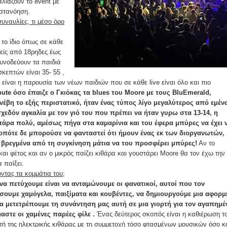
λιάζουν το event με
ατανόηση.
υναυλίες, τι μέσο όρο
 το ίδιο όπως σε κάθε
δείς από 18ρηδες έως
υνοδεύουν τα παιδιά
σκεπτών είναι 35- 55 ,
 είναι η παρουσία των νέων παιδιών που σε κάθε live είναι όλο και πιο
bute όσο έπαιζε ο Γκιόκας τα blues του Moore με τους BluEmerald,
έβη το εξής περιστατικό, ήταν ένας τύπος λίγο μεγαλύτερος από εμέν
εδόν αγκαλία με τον γιό του που πρέπει να ήταν γυρω στα 13-14, η
πάρα πολύ, αμέσως πήγα στα καμαρίνια και του έφερα μπύρες να έχει 
ε οπότε δε μπορούσε να φανταστεί ότι ήμουν ένας εκ των διοργανωτών,
 βρεγμένα από τη συγκίνηση μάτια να του προσφέρει μπύρες!
Αν το
και φέτος και αν ο μικρός παίζει κιθάρα και γουστάρει Moore θα τον έχω την
 παίξει.
οντας τα κομμάτια του;
να πετύχουμε είναι να ανταμώνουμε οι φανατικοί, αυτοί που τον
σουμε χαμόγελα, παιξίματα και κουβέντες, να δημιουργούμε μια αφορμ
να μετετρέπουμε τη συνάντηση μας αυτή σε μια γιορτή για τον αγαπημέ
μαστε οι χαμένες παρέες φίλε .
Ένας δεύτερος σκοπός είναι η καθιέρωση τ
τή της ηλεκτρικής κιθάρας με τη συμμετοχή τόσο φτασμένων μουσικών όσο κ