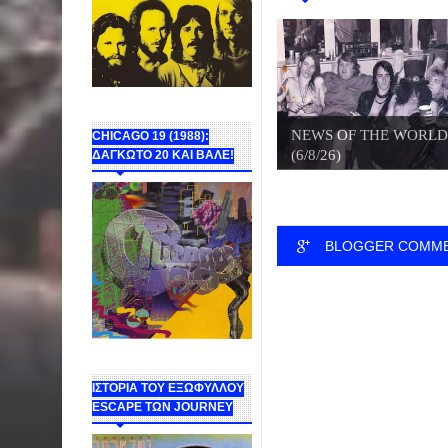
NEWS OF THE WORLD
CHICAGO 19 (1988):
(6/8/26)
ΔΑΓΚΩΤΟ 20 ΚΑΙ ΒΑΛΕ!
BLOGGER COMM
ΙΣΤΟΡΙΑ ΤΟΥ ΕΞΩΦΥΛΛΟΥ
ESCAPE ΤΩΝ JOURNEY