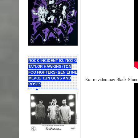
ROCK INCIDENT 92: ΠΩΣ Ο
TAYLOR HAWKINS (ΤΩΝ
FOO FIGHTERS) ΔΕΝ ΕΓΙΝΕ
ΜΕΛΟΣ ΤΩΝ GUNS AND
Και το video των Black Ston
ROSES