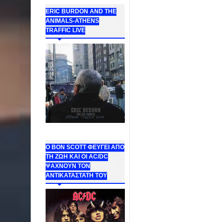
ERIC BURDON AND THE
ANIMALS-ATHENS
TRAFFIC LIVE
Ο BON SCOTT ΦΕΥΓΕΙ ΑΠΟ
ΤΗ ΖΩΗ ΚΑΙ ΟΙ AC/DC
ΨΑΧΝΟΥΝ ΤΟΝ
ΑΝΤΙΚΑΤΑΣΤΑΤΗ ΤΟΥ