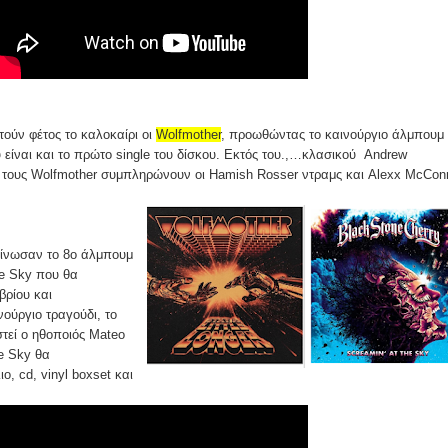
τούν φέτος το καλοκαίρι οι
Wolfmother
, προωθώντας το καινούργιο άλμπουμ
υ είναι και το πρώτο single του δίσκου. Εκτός του.,…κλασικού Andrew
, τους Wolfmother συμπληρώνουν οι Hamish Rosser ντραμς και Alexx McConn
ίνωσαν το 8ο άλμπουμ
he Sky που θα
βρίου και
ούργιο τραγούδι, το
τεί ο ηθοποιός Mateo
he Sky θα
ο, cd, vinyl boxset και