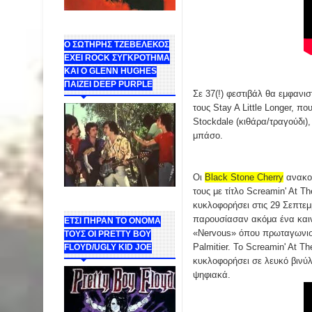
Ο ΣΩΤΗΡΗΣ ΤΖΕΒΕΛΕΚΟΣ
ΕΧΕΙ ROCK ΣΥΓΚΡΟΤΗΜΑ
ΚΑΙ Ο GLENN HUGHES
ΠΑΙΖΕΙ DEEP PURPLE
Σε 37(!) φεστιβάλ θα εμφανισ
τους
Stay A Little Longer
, πο
Stockdale (κιθάρα/τραγούδι)
μπάσο.
Οι
Black Stone Cherry
ανακο
τους με τίτλο Screamin' At T
κυκλοφορήσει στις 29 Σεπτεμ
παρουσίασαν ακόμα ένα καιν
ΕΤΣΙ ΠΗΡΑΝ ΤΟ ΟΝΟΜΑ
«Nervous» όπου πρωταγωνισ
ΤΟΥΣ ΟΙ PRETTY BOY
Palmitier. Το Screamin' At T
FLOYD/UGLY KID JOE
κυκλοφορήσει σε λευκό βινύλι
ψηφιακά.