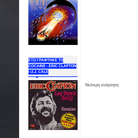
ΕΤΣΙ ΓΡΑΦΤΗΚΕ ΤΟ
COCAINE - ERIC CLAPTON
/ /J.J. CALE
Νεότερη ανάρτηση