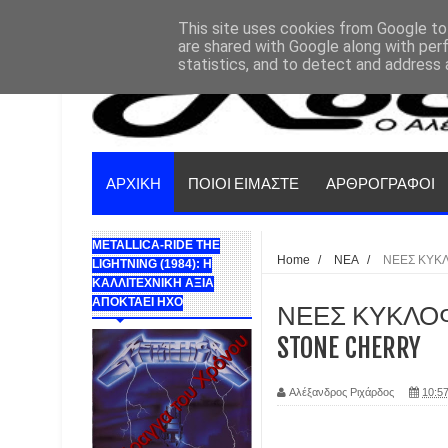
This site uses cookies from Google to 
are shared with Google along with per
statistics, and to detect and address 
ΑΡΧΙΚΗ
ΠΟΙΟΙ ΕΙΜΑΣΤΕ
ΑΡΘΡΟΓΡΑΦΟΙ
METALLICA-RIDE THE
Home
/
ΝΕΑ
/
ΝΕΕΣ ΚΥΚ
LIGHTNING (1984): Η
ΚΑΛΛΙΤΕΧΝΙΚΗ ΑΞΙΑ
ΑΠΟΚΤΑΕΙ ΗΧΟ
ΝΕΕΣ ΚΥΚΛΟΦΟΡ
STONE CHERRY
Αλέξανδρος Ριχάρδος
10:57