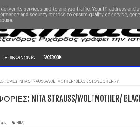
deliver its services and to analyze traffic. Your IP address and 
formance and security metrics to ensure quality of service, gen
abuse.
ΕΠΙΚΟΙΝΩΝΙΑ
FACEBOOK
ΛΟΦΟΡΙΕΣ: NITA STRAUSS/WOLFMOTHER/ BLACK STONE CHERRY
ΙΕΣ: NITA STRAUSS/WOLFMOTHER/ BLAC
 π.μ.
ΝΕΑ