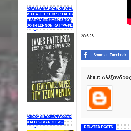
Ο ΑΛΕΞΑΝΔΡΟΣ ΡΙΧΑΡΔΟΣ
ΔΙΑΒΑΣΕ ΤΟ ΒΙΒΛΙΟ ΓΙΑ ΤΙΣ
ΤΕΛΕΥΤΑΙΕΣ ΗΜΕΡΕΣ ΤΟΥ
JOHN LENNON ΚΑΙ ΓΡΑΦΕΙ
20/5/23
Share on Facebook
About Αλέξανδρο
ΟΙ DOORS ΤΟ L.A. WOMAN
KAI OI STRANGLERS!
RELATED POSTS