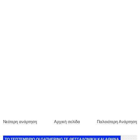
Νεότερη ανάρτηση
Αρχική σελίδα
Παλαιότερη Ανάρτηση
ΤΟ ΣΕΠΤΕΜΒΡΙΟ ΟΙ GATHERING ΣΕ ΘΕΣΣΑΛΟΝΙΚΗ ΚΑΙ ΑΘΗΝΑ