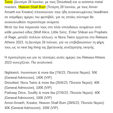
Twins
(Δευτέρα 26 Ιουνίου, με τους Disturbed) και οι extreme metal
masters,
Heaven Shall Burn
(Τετάρτη 28 Ιουνίου, με τους Amon
Amarth και Kreator) πλαισιώνουν τους ήδη ανακοινωμένους headliners
σε ισάριθμες ημέρες του φεστιβάλ, για τις οποίες σύντομα θα
ανακοινωθούν περισσότερα ονόματα.
Μετά την live παρουσία τους στο πλάι σπουδαίων ονομάτων από
κάθε μουσικό είδος (Wolf Alice, Little Simz, Enter Shikari και Prophets
of Rage, μεταξύ πολλών άλλων), οι Nova Twins έρχονται στο Release
Athens 2023, τη Δευτέρα 26 Ιούνιου, για να επιβεβαιώσουν τη φήμη
τους ως το next big thing της βρετανικής ανεξάρτητης σκηνής.
H προπώληση και για τις τέσσερες αυτές ημέρες του Release Athens
2023 συνεχίζεται. Πιο αναλυτικά:
Nightwish, Insomnium & more tba (7/6/23, Πλατεία Νερού): 50€
(General Admission), 140€ (VIP)
Disturbed, Nova Twins & more tba (26/6/23, Πλατεία Νερού): 40€
(General Admission), 100€ (VIP)
Parkway Drive, Soulfly & more tba (27/6/23, Πλατεία Νερού): 40€
(General Admission), 100€ (VIP)
Amon Amarth, Kreator, Heaven Shall Burn (28/6/23, Πλατεία Νερού):
40€ (General Admission), 100€ (VIP)