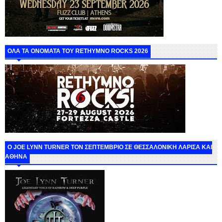
ΟΛΑ ΤΑ ΟΝΟΜΑΤΑ ΤΟΥ RETHYMNO ROCKS 2026
O JOE LYNN TURNER ΤΟΝ ΣΕΠΤΕΜΒΡΙΟ ΣΕ ΘΕΣΣΑΛΟΝΙΚΗ ΛΑΡΙΣΑ ΚΑΙ
ΑΘΗΝΑ