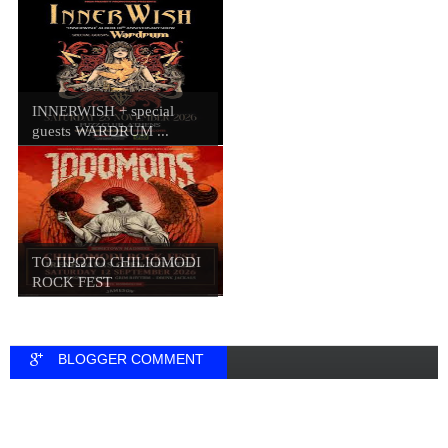
INNERWISH + special
guests WARDRUM ...
ΤΟ ΠΡΩΤΟ CHILIOMODI
ROCK FEST
BLOGGER COMMENT