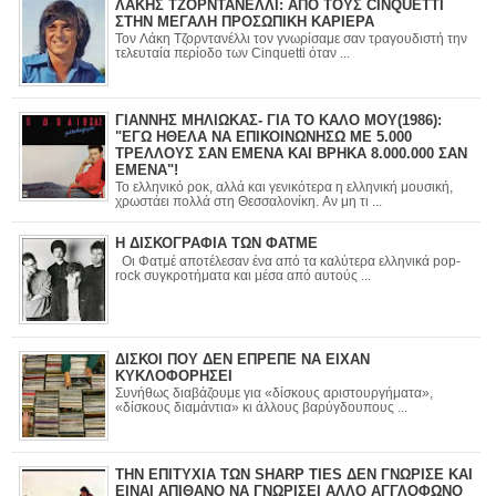
ΛΑΚΗΣ ΤΖΟΡΝΤΑΝΕΛΛΙ: ΑΠΟ ΤΟΥΣ CINQUETTI
ΣΤΗΝ ΜΕΓΑΛΗ ΠΡΟΣΩΠΙΚΗ ΚΑΡΙΕΡΑ
Τον Λάκη Τζορντανέλλι τον γνωρίσαμε σαν τραγουδιστή την
τελευταία περίοδο των Cinquetti όταν ...
ΓΙΑΝΝΗΣ ΜΗΛΙΩΚΑΣ- ΓΙΑ ΤΟ ΚΑΛΟ ΜΟΥ(1986):
"ΕΓΩ ΗΘΕΛΑ ΝΑ ΕΠΙΚΟΙΝΩΝΗΣΩ ΜΕ 5.000
ΤΡΕΛΛΟΥΣ ΣΑΝ ΕΜΕΝΑ ΚΑΙ ΒΡΗΚΑ 8.000.000 ΣΑΝ
ΕΜΕΝΑ"!
Το ελληνικό ροκ, αλλά και γενικότερα η ελληνική μουσική,
χρωστάει πολλά στη Θεσσαλονίκη. Αν μη τι ...
Η ΔΙΣΚΟΓΡΑΦΙΑ ΤΩΝ ΦΑΤΜΕ
Οι Φατμέ αποτέλεσαν ένα από τα καλύτερα ελληνικά pop-
rock συγκροτήματα και μέσα από αυτούς ...
ΔΙΣΚΟΙ ΠΟΥ ΔΕΝ ΕΠΡΕΠΕ ΝΑ ΕΙΧΑΝ
ΚΥΚΛΟΦΟΡΗΣΕΙ
Συνήθως διαβάζουμε για «δίσκους αριστουργήματα»,
«δίσκους διαμάντια» κι άλλους βαρύγδουπους ...
ΤΗΝ ΕΠΙΤΥΧΙΑ ΤΩΝ SHARP TIES ΔΕΝ ΓΝΩΡΙΣΕ ΚΑΙ
ΕΙΝΑΙ ΑΠΙΘΑΝΟ ΝΑ ΓΝΩΡΙΣΕΙ ΑΛΛΟ ΑΓΓΛΟΦΩΝΟ