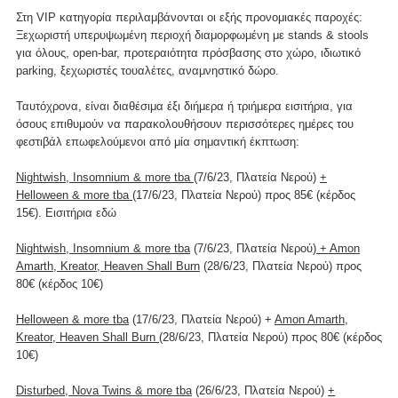
Στη VIP κατηγορία περιλαμβάνονται οι εξής προνομιακές παροχές:
Ξεχωριστή υπερυψωμένη περιοχή διαμορφωμένη με stands & stools
για όλους, οpen-bar, προτεραιότητα πρόσβασης στο χώρο, ιδιωτικό
parking, ξεχωριστές τουαλέτες, αναμνηστικό δώρο.
Ταυτόχρονα, είναι διαθέσιμα έξι διήμερα ή τριήμερα εισιτήρια, για
όσους επιθυμούν να παρακολουθήσουν περισσότερες ημέρες του
φεστιβάλ επωφελούμενοι από μία σημαντική έκπτωση:
Nightwish, Insomnium & more tba
(7/6/23, Πλατεία Νερού)
+
Helloween & more tba
(17/6/23, Πλατεία Νερού) προς 85€ (κέρδος
15€). Εισιτήρια
εδώ
Nightwish, Insomnium & more tba
(7/6/23, Πλατεία Νερού)
+ Amon
Amarth, Kreator, Heaven Shall Burn
(28/6/23, Πλατεία Νερού) προς
80€ (κέρδος 10€)
Helloween & more tba
(17/6/23, Πλατεία Νερού) +
Amon Amarth,
Kreator, Heaven Shall Burn
(28/6/23, Πλατεία Νερού) προς 80€ (κέρδος
10€)
Disturbed, Nova Twins & more tba
(26/6/23, Πλατεία Νερού)
+