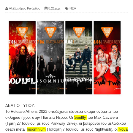
Αλέξανδρος Ριχάρδος
8:21 μ.μ.
ΝΕΑ
ΔΕΛΤΙΟ ΤΥΠΟΥ:
Το Release Athens 2023 υποδέχεται τέσσερα ακόμα ονόματα του
σκληρού ήχου, στην Πλατεία Νερού. Οι
Soulfly
του Max Cavalera
(Τρίτη 27 Ιουνίου, με τους Parkway Drive), οι βετεράνοι του μελωδικού
death metal
Insomnium
(Τετάρτη 7 Ιουνίου, με τους Nightwish), οι
Nova