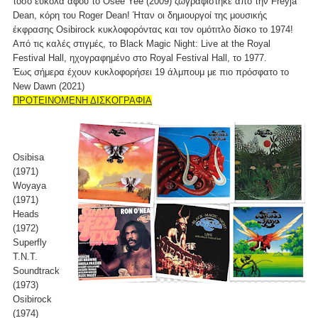
τόσο εύκολα αφού το Osee Yee (2009) ζωγραφίστηκε από την Freyja
Dean, κόρη του Roger Dean! Ήταν οι δημιουργοί της μουσικής
έκφρασης Οsibirock κυκλοφορόντας και τον ομότιτλο δίσκο το 1974!
Από τις καλές στιγμές, το Black Magic Night: Live at the Royal
Festival Hall, ηχογραφημένο στο Royal Festival Hall, το 1977.
Έως σήμερα έχουν κυκλοφορήσει 19 άλμπουμ με πιο πρόσφατο το
New Dawn (2021)
ΠΡΟΤΕΙΝΟΜΕΝΗ ΔΙΣΚΟΓΡΑΦΙΑ
Osibisa
(1971)
Woyaya
(1971)
Heads
(1972)
Superfly
T.N.T.
Soundtrack
(1973)
Osibirock
(1974)