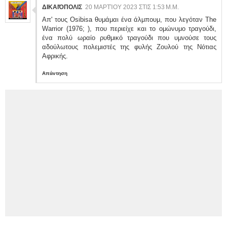
ΔΙΚΑΙΌΠΟΛΙΣ
20 ΜΑΡΤΊΟΥ 2023 ΣΤΙΣ 1:53 Μ.Μ.
Απ' τους Osibisa θυμάμαι ένα άλμπουμ, που λεγόταν The
Warrior (1976; ), που περιείχε και το ομώνυμο τραγούδι,
ένα πολύ ωραίο ρυθμικό τραγούδι που υμνούσε τους
αδούλωτους πολεμιστές της φυλής Ζουλού της Νότιας
Αφρικής.
Απάντηση