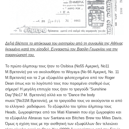
Δεξιά βλέπετε το απόκομμα του εισιτηρίου από τη συναυλία της Αθήνας
(κομμένο κατά την είσοδο). Ευχαριστώ τον Βασίλη Γεωργίου για την
παραχώρησή του.
Το πρώτο άλμπουμ τους ήταν το Osibisa (No55 Αμερική, No11
Μ.Βρετανία) για να ακολουθήσει το Woyaya (Νo 66 Αμερική, No. 11
Μ.Βρετανία) και τα 2 με εξώφυλλα φιλοτεχνημένα από τον Roger
Dean όπως και το λογότυπό τους που παραμένει σταθερό έως
σήμερα! Η μεγάλη επιτυχία τους ήταν το τραγούδι “Sunshine
Day”(No17 Μ. Βρετανία) αλλά και το “Dance the body
music”(No31M.Βρετανία), με τα τραγούδια τους να ακούγονται κι από
το ελληνικό ραδιόφωνο. Το εξώφυλλο του τρίτου άλμπουμ τους
Heads, ζωγραφίστηκε από τον Mati Klarwein που είχε ζωγραφίσει και
τα εξώφυλλα Abraxas των Santana και Bitches Brew του Miles Davis.
Όμως η σχέση τους με την αισθητική των εξωφύλλων δεν τελειώνει