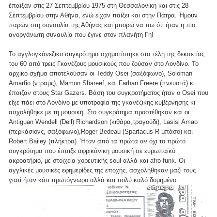
έπαιξαν στις 27 Σεπτεμβρίου 1975 στη Θεσσαλονίκη και στις 28
Σεπτεμβρίου στην Αθήνα, ενώ είχαν παίξει και στην Πάτρα. Ήμουν
παρών στη συναυλία της Αθήνας και μπορώ να πω ότι ήταν η πιο
ανοργάνωτη συναυλία που έγινε στον πλανήτη Γη!
Το αγγλογκάνεζικο συγκρότημα σχηματίστηκε στα τέλη της δεκαετίας
του 60 από τρεις Γκανέζους μουσικούς που ζούσαν στο Λονδίνο. Το
αρχικό σχήμα αποτελούσαν οι Teddy Osei (σαξόφωνο), Soloman
Amarfio (ντραμς), Mamon Shareef, και Farhan Freere (πνευστά) κι
έπαιζαν στους Star Gazers. Βάση του συγκροτήματος ήταν ο Osei που
είχε πάει στο Λονδίνο με υποτροφία της γκανέζικης κυβέρνησης κι
ασχολήθηκε με τη μουσική. Στο συγκρότημα προστέθηκαν και οι
Antiguan Wendell (Dell) Richardson (κιθάρα,τραγούδι), Lasisi Amao
(περκάσιονς, σαξόφωνο),Roger Bedeau (Spartacus R-μπάσο) και
Robert Bailey (πλήκτρα). Ήταν από τα πρώτα αν όχι το πρώτο
συγκρότημα που έπαιξε αφρικάνικη μουσική σε ευρωπαϊκό
ακροατήριο, με στοιχεία χορευτικής soul αλλά και afro-funk. Οι
αγγλικές μουσικές εφημερίδες της εποχής, ασχολήθηκαν μαζί τους
γιατί ήταν κάτι πρωτόγνωρο αλλά και πολύ καλό δομημένο.