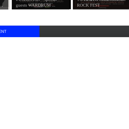
..
guests WARDRUM ...
ROCK FEST
ENT