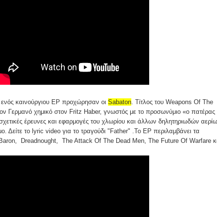
 ενός καινούργιου EP προχώρησαν οι
Sabaton
. Τίτλος του Weapons Of The
ον Γερμανό χημικό στον Fritz Haber, γνωστός με το προσωνύμιο «ο πατέρας
 σχετικές έρευνες και εφαρμογές του χλωρίου και άλλων δηλητηριωδών αερί
. Δείτε το lyric video για το τραγούδι "Father" .Το EP περιλαμβάνει τα
Baron, Dreadnought, The Attack Of The Dead Men, The Future Of Warfare κ