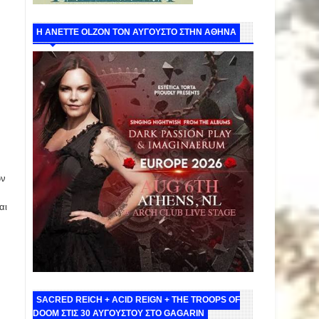
Η ANETTE OLZON ΤΟΝ ΑΥΓΟΥΣΤΟ ΣΤΗΝ ΑΘΗΝΑ
ων
αι
SACRED REICH + ACID REIGN + THE TROOPS OF
DOOM ΣΤΙΣ 30 ΑΥΓΟΥΣΤΟΥ ΣΤΟ GAGARIN