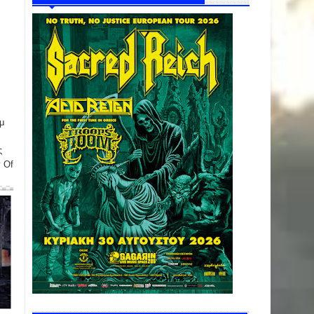
μ
ς
y Of