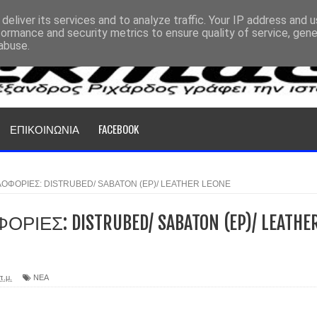
deliver its services and to analyze traffic. Your IP address and 
formance and security metrics to ensure quality of service, gen
abuse.
ΕΠΙΚΟΙΝΩΝΙΑ
FACEBOOK
ΟΦΟΡΙΕΣ: DISTRUBED/ SABATON (EP)/ LEATHER LEONE
ΙΕΣ: DISTRUBED/ SABATON (EP)/ LEATHE
π.μ.
ΝΕΑ