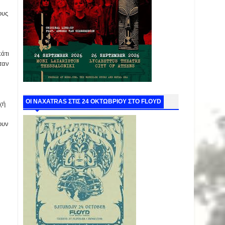
ους
άτι
ταν
ΟΙ NAXATRAS ΣΤΙΣ 24 ΟΚΤΩΒΡΙΟΥ ΣΤΟ FLOYD
χή
ουν