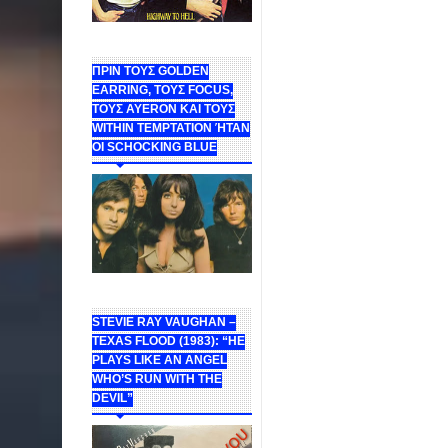
ΠΡΙΝ ΤΟΥΣ GOLDEN
EARRING, ΤΟΥΣ FOCUS,
ΤΟΥΣ ΑΥΕROΝ ΚΑΙ ΤΟΥΣ
WITHIN TEMPTATION ΉΤΑΝ
ΟΙ SCHOCKING BLUE
STEVIE RAY VAUGHAN –
TEXAS FLOOD (1983): “HE
PLAYS LIKE AN ANGEL
WHO’S RUN WITH THE
DEVIL”