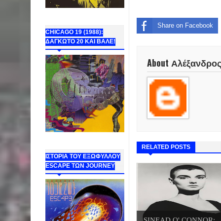
Share on Facebook
CHICAGO 19 (1988):
ΔΑΓΚΩΤΟ 20 ΚΑΙ ΒΑΛΕ!
About Αλέξανδρο
RELATED POSTS
ΙΣΤΟΡΙΑ ΤΟΥ ΕΞΩΦΥΛΛΟΥ
ESCAPE ΤΩΝ JOURNEY
SINEAD O' CONNOR: