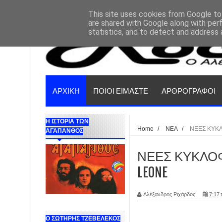
This site uses cookies from Google to 
are shared with Google along with per
statistics, and to detect and address 
ΑΡΧΙΚΗ
ΠΟΙΟΙ ΕΙΜΑΣΤΕ
ΑΡΘΡΟΓΡΑΦΟΙ
Η ΙΣΤΟΡΙΑ ΤΩΝ
Home
/
ΝΕΑ
/
ΝΕΕΣ ΚΥΚΛ
ΑΓΑΠΑΝΘΟΣ
ΝΕΕΣ ΚΥΚΛΟΦΟΡ
LEONE
Αλέξανδρος Ριχάρδος
7:17 
Ο ΣΩΤΗΡΗΣ ΤΖΕΒΕΛΕΚΟΣ