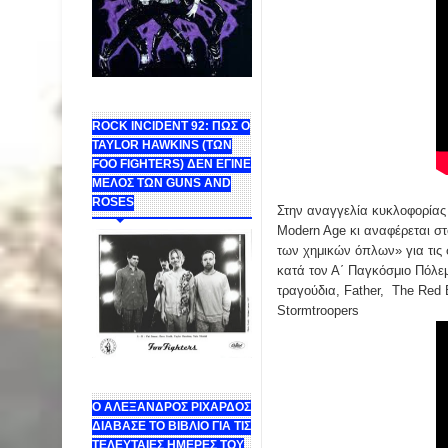
ROCK INCIDENT 92: ΠΩΣ Ο
TAYLOR HAWKINS (ΤΩΝ
FOO FIGHTERS) ΔΕΝ ΕΓΙΝΕ
ΜΕΛΟΣ ΤΩΝ GUNS AND
ROSES
Στην αναγγελία κυκλοφορίας
Modern Age κι αναφέρεται στ
των χημικών όπλων» για τις
κατά τον Α΄ Παγκόσμιο Πόλεμο
τραγούδια, Father, The Red 
Stormtroopers
Ο ΑΛΕΞΑΝΔΡΟΣ ΡΙΧΑΡΔΟΣ
ΔΙΑΒΑΣΕ ΤΟ ΒΙΒΛΙΟ ΓΙΑ ΤΙΣ
ΤΕΛΕΥΤΑΙΕΣ ΗΜΕΡΕΣ ΤΟΥ