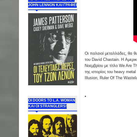
JOHN LENNON ΚΑΙ ΓΡΑΦΕΙ
Οι παλαιοί μεταλλάδες, θα θ
του David Chastain. H Αμερι
Νοεμβρίου με τίτλο We Are Th
της ιστορίας του heavy metal
Illusion, Ruler Of The Waste
•
ΟΙ DOORS ΤΟ L.A. WOMAN
KAI OI STRANGLERS!