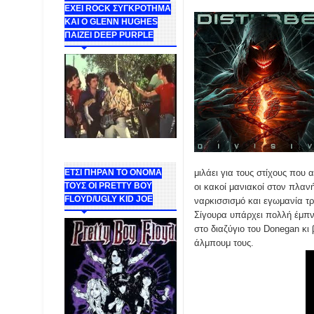
ΕΧΕΙ ROCK ΣΥΓΚΡΟΤΗΜΑ
ΚΑΙ Ο GLENN HUGHES
ΠΑΙΖΕΙ DEEP PURPLE
μιλάει για τους στίχους που
ΕΤΣΙ ΠΗΡΑΝ ΤΟ ΟΝΟΜΑ
ΤΟΥΣ ΟΙ PRETTY BOY
οι κακοί μανιακοί στον πλανή
FLOYD/UGLY KID JOE
ναρκισσισμό και εγωμανία τρ
Σίγουρα υπάρχει πολλή έμπν
στο διαζύγιο του Donegan κι 
άλμπουμ τους.