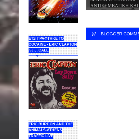
ΑΝΤΙΣΥΜΒΑΤΙΚΗ ΚΑΙ.
BLOGGER COMM
ΕΤΣΙ ΓΡΑΦΤΗΚΕ ΤΟ
COCAINE - ERIC CLAPTON
/ /J.J. CALE
ERIC BURDON AND THE
ANIMALS-ATHENS
TRAFFIC LIVE