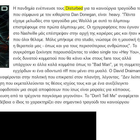
Η πανδημία ενέπνευσε τους
Disturbed
για τα καινούργια τραγούδια τ
που σύμφωνα με τον κιθαρίστα Dan Donegan, είναι heavy. "Πάντα
είχαμε μελωδίες στα τραγούδια μας Wαλλά με αυτό το άλμπουμ
επιστρέφουμε στα πρώτα άλμπουμ μας. Οι ηχογραφήσεις που έγιναν
στο Nashville μάς επέστρεψαν στην αρχή της καριέρας μας και ήταν κ
που όλοι θέλαμε. Μόλις μπήκαμε στο studio, νιώσαμε ότι η μουσική ή
η θεραπεία μας - όπως και για τους περισσότερους ανθρώπους". Το
συγκρότημα ξεκίνησε παρουσιάζοντας το video single του «Hey You»,
ενός δυνατού κομματιού που θα κάνει κλικ στους fans τους αλλά
υπάρχουν κι άλλα καλά κομμάτια όπως το "Bad Man", με τη συμμετο
εγχόρδων κι ένα οδοντωτό riff που μένει στο μυαλό. Ο David Draiman
 αναφέρονται στην πολιτική που επικρατεί στον πλανήτη, λέγοντας. "Δεν λείπ
τη που εκμεταλλεύονται τις θέσεις ισχύος τους και με ένα ανεξέλεγκτο
οφοδοτούν μια σειρά αποφάσεων που ίσως είναι μοιραίες για κάποιους.
ευση από τα τρέχοντα παγκόσμια γεγονότα». Το "Don't Tell Me" αναφέρεται
βέβαια ο ίδιος το χαρακτηρίζει σαν σημαντικό τραγούδι του καινούργιου