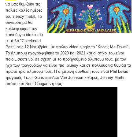
να μας θυμίζουν τις
παλιές καλές ημέρες
του sleazy metal. Το
συγκρότημα θα
κυκλοφορήσει τον
καινούργιο δίσκο του
με τίτλο "Checkered
Past" στις 12 Νοεμβρίου, με πρώτο video single το "Knock Me Down".
Το άλμπουμ ηχογραφήθηκε το 2020 και 2021 και οι στίχοι του είναι
ποιο…σκοτεινοί σε σχέση με το προηγούμενο άλμπουμ τους, με τον
ήχο των τραγουδιών να είναι πιο bluesy και σε πολλούς να θυμίζει τα
πρώτα τρία άλμπουμ τους. Η σημερινή σύνθεσή τους είναι Phil Lewis
τραγούδι, Tracii Guns και Ace Von Johnson κιθάρες, Johnny Martin
μπάσο και Scot Coogan ντραμς.