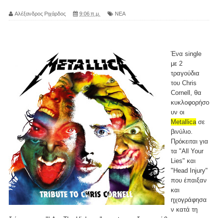
Αλέξανδρος Ριχάρδος
9:06 π.μ.
ΝΕΑ
Ένα single
με 2
τραγούδια
του Chris
Cornell, θα
κυκλοφορήσο
υν οι
Metallica
σε
βινύλιο.
Πρόκειται για
τα "All Your
Lies" και
"Head Injury"
που έπαιξαν
και
ηχογράφησα
ν κατά τη