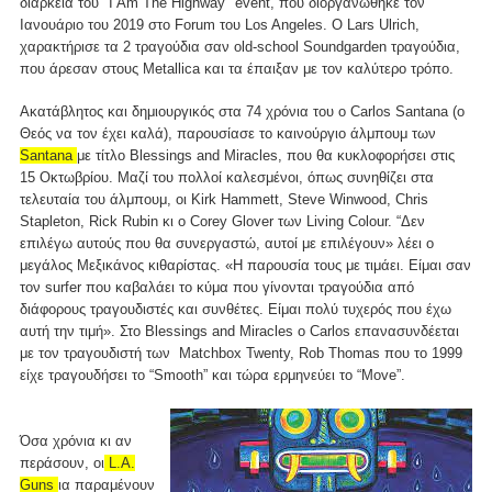
διάρκεια του "I Am The Highway" event, που διοργανώθηκε τον
Ιανουάριο του 2019 στο Forum του Los Angeles. Ο Lars Ulrich,
χαρακτήρισε τα 2 τραγούδια σαν old-school Soundgarden τραγούδια,
που άρεσαν στους Metallica και τα έπαιξαν με τον καλύτερο τρόπο.
Ακατάβλητος και δημιουργικός στα 74 χρόνια του ο Carlos Santana (ο
Θεός να τον έχει καλά), παρουσίασε το καινούργιο άλμπουμ των
Santana
με τίτλο Blessings and Miracles, που θα κυκλοφορήσει στις
15 Οκτωβρίου. Μαζί του πολλοί καλεσμένοι, όπως συνηθίζει στα
τελευταία του άλμπουμ, οι Kirk Hammett, Steve Winwood, Chris
Stapleton, Rick Rubin κι ο Corey Glover των Living Colour. “Δεν
επιλέγω αυτούς που θα συνεργαστώ, αυτοί με επιλέγουν» λέει ο
μεγάλος Μεξικάνος κιθαρίστας. «Η παρουσία τους με τιμάει. Είμαι σαν
τον surfer που καβαλάει το κύμα που γίνονται τραγούδια από
διάφορους τραγουδιστές και συνθέτες. Είμαι πολύ τυχερός που έχω
αυτή την τιμή». Στο Blessings and Miracles ο Carlos επανασυνδέεται
με τον τραγουδιστή των Matchbox Twenty, Rob Thomas που το 1999
είχε τραγουδήσει το “Smooth” και τώρα ερμηνεύει το “Move”.
Όσα χρόνια κι αν
περάσουν, οι
L.A.
Guns
ια παραμένουν