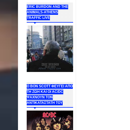
ERIC BURDON AND THE
ANIMALS-ATHENS
TRAFFIC LIVE
Ο BON SCOTT ΦΕΥΓΕΙ ΑΠΟ
ΤΗ ΖΩΗ ΚΑΙ ΟΙ AC/DC
ΨΑΧΝΟΥΝ ΤΟΝ
ΑΝΤΙΚΑΤΑΣΤΑΤΗ ΤΟΥ