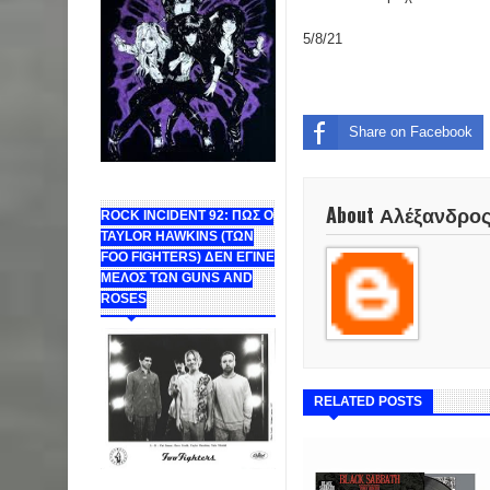
5/8/21
Share on Facebook
About Αλέξανδρο
ROCK INCIDENT 92: ΠΩΣ Ο
TAYLOR HAWKINS (ΤΩΝ
FOO FIGHTERS) ΔΕΝ ΕΓΙΝΕ
ΜΕΛΟΣ ΤΩΝ GUNS AND
ROSES
RELATED POSTS