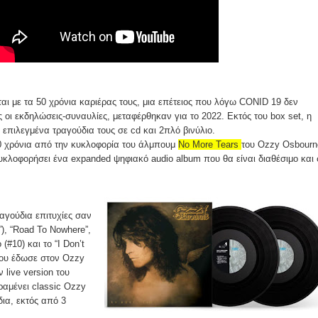
αι με τα 50 χρόνια καριέρας τους, μια επέτειος που λόγω CONID 19 δεν
 οι εκδηλώσεις-συναυλίες, μεταφέρθηκαν για το 2022. Εκτός του box set, η
επιλεγμένα τραγούδια τους σε cd και 2πλό βινύλιο.
 χρόνια από την κυκλοφορία του άλμπουμ
No More Tears
του Ozzy Osbourn
κυκλοφορήσει ένα expanded ψηφιακό audio album που θα είναι διαθέσιμο και 
ραγούδια επιτυχίες σαν
), “Road To Nowhere”,
 (#10) και το “I Don’t
που έδωσε στον Ozzy
 live version του
αμένει classic Ozzy
ια, εκτός από 3