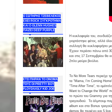
Ο ΣΩΤΗΡΗΣ ΤΖΕΒΕΛΕΚΟΣ
ΕΧΕΙ ROCK ΣΥΓΚΡΟΤΗΜΑ
ΚΑΙ Ο GLENN HUGHES
ΠΑΙΖΕΙ DEEP PURPLE
Η κυκλοφορία του, συνδυάζετ
γιορτάστηκε φέτος, αλλά όλες
συλλογή θα κυκλοφορήσει με 
Έχουν περάσει πάνω από 30
και στις 17 Σεπτεμβρίου θα 
2πλο μαύρο βινύλιο.
Το No More Tears περιείχε τ
ΕΤΣΙ ΠΗΡΑΝ ΤΟ ΟΝΟΜΑ
τα “Mama, I’m Coming Home”
ΤΟΥΣ ΟΙ PRETTY BOY
“Time After Time”, το ομότιτλο
FLOYD/UGLY KID JOE
Want to Change the World” 
το πρώτο του Grammy για την
τραγουδιού. Το άλμπουμ παρ
album και στα Bonus τραγούδ
demos θα περιέχει και 5 live.