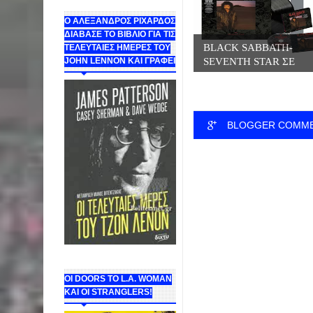
Ο ΑΛΕΞΑΝΔΡΟΣ ΡΙΧΑΡΔΟΣ
ΔΙΑΒΑΣΕ ΤΟ ΒΙΒΛΙΟ ΓΙΑ ΤΙΣ
BLACK SABBATH-
ΤΕΛΕΥΤΑΙΕΣ ΗΜΕΡΕΣ ΤΟΥ
SEVENTH STAR ΣΕ
JOHN LENNON ΚΑΙ ΓΡΑΦΕΙ
ΒΙΝΥΛ...
BLOGGER COMM
ΟΙ DOORS ΤΟ L.A. WOMAN
KAI OI STRANGLERS!