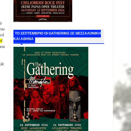
ό
του
ΤΟ ΣΕΠΤΕΜΒΡΙΟ ΟΙ GATHERING ΣΕ ΘΕΣΣΑΛΟΝΙΚΗ
 cd
ΚΑΙ ΑΘΗΝΑ
of
και
ύθ