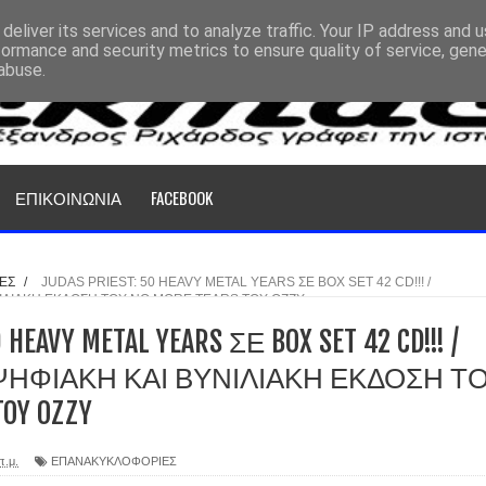
deliver its services and to analyze traffic. Your IP address and 
formance and security metrics to ensure quality of service, gen
abuse.
ΕΠΙΚΟΙΝΩΝΙΑ
FACEBOOK
ΕΣ
/
JUDAS PRIEST: 50 HEAVY METAL YEARS ΣΕ BOX SET 42 CD!!! /
ΝΙΛΙΑΚΗ ΕΚΔΟΣΗ ΤΟΥ NO MORE TEARS TOY OZZY
 HEAVY METAL YEARS ΣΕ BOX SET 42 CD!!! /
ΨΗΦΙΑΚΗ ΚΑΙ ΒΥΝΙΛΙΑΚΗ ΕΚΔΟΣΗ Τ
TOY OZZY
π.μ.
ΕΠΑΝΑΚΥΚΛΟΦΟΡΙΕΣ