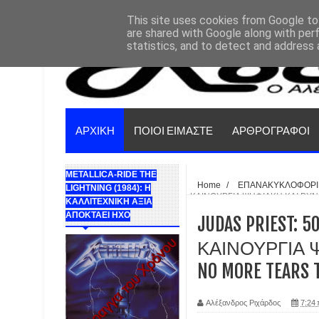
This site uses cookies from Google to 
are shared with Google along with per
statistics, and to detect and address 
ΑΡΧΙΚΗ
ΠΟΙΟΙ ΕΙΜΑΣΤΕ
ΑΡΘΡΟΓΡΑΦΟΙ
METALLICA-RIDE THE
Home
/
ΕΠΑΝΑΚΥΚΛΟΦΟΡΙ
LIGHTNING (1984): Η
ΚΑΙΝΟΥΡΓΙΑ ΨΗΦΙΑΚΗ ΚΑΙ ΒΥ
ΚΑΛΛΙΤΕΧΝΙΚΗ ΑΞΙΑ
ΑΠΟΚΤΑΕΙ ΗΧΟ
JUDAS PRIEST: 50
ΚΑΙΝΟΥΡΓΙΑ 
NO MORE TEARS 
Αλέξανδρος Ριχάρδος
7:24 