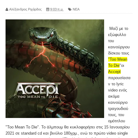
Αλέξανδρος Ριχάρδος
9:03 π.μ.
ΝΕΑ
Μαζί με το
εξώφυλλο
του
καινούργιου
δίσκου τους
"Too Mean
To Die
"οι
Accept
παρουσίασα
ν το lyric
video ενός
ακόμα
καινούργιο
τραγουδιού
τους, του
ομότιτλου
"Too Mean To Die". Το άλμπουμ θα κυκλοφορήσει στις 15 Ιανουαρίου
2021 σε standard cd και βινύλιο 180γρμ., ενώ το πρώτο video single