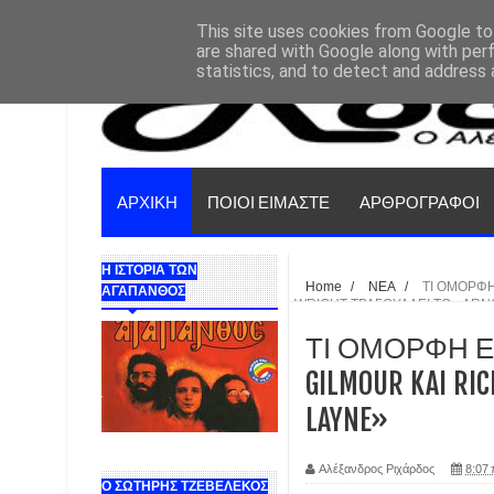
This site uses cookies from Google to 
are shared with Google along with per
statistics, and to detect and address 
ΑΡΧΙΚΗ
ΠΟΙΟΙ ΕΙΜΑΣΤΕ
ΑΡΘΡΟΓΡΑΦΟΙ
Η ΙΣΤΟΡΙΑ ΤΩΝ
Home
/
ΝΕΑ
/
ΤΙ ΟΜΟΡΦΗ
ΑΓΑΠΑΝΘΟΣ
WRIGHT ΤΡΑΓΟΥΔΑΕΙ ΤΟ «ARN
ΤΙ ΟΜΟΡΦΗ ΕΙΚ
GILMOUR KAI R
LAYNE»
Αλέξανδρος Ριχάρδος
8:07 
Ο ΣΩΤΗΡΗΣ ΤΖΕΒΕΛΕΚΟΣ