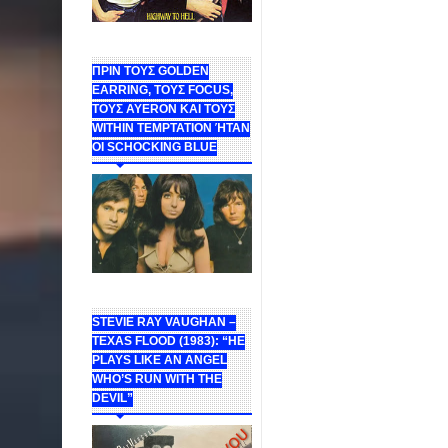
ΠΡΙΝ ΤΟΥΣ GOLDEN
EARRING, ΤΟΥΣ FOCUS,
ΤΟΥΣ ΑΥΕROΝ ΚΑΙ ΤΟΥΣ
WITHIN TEMPTATION ΉΤΑΝ
ΟΙ SCHOCKING BLUE
STEVIE RAY VAUGHAN –
TEXAS FLOOD (1983): “HE
PLAYS LIKE AN ANGEL
WHO’S RUN WITH THE
DEVIL”