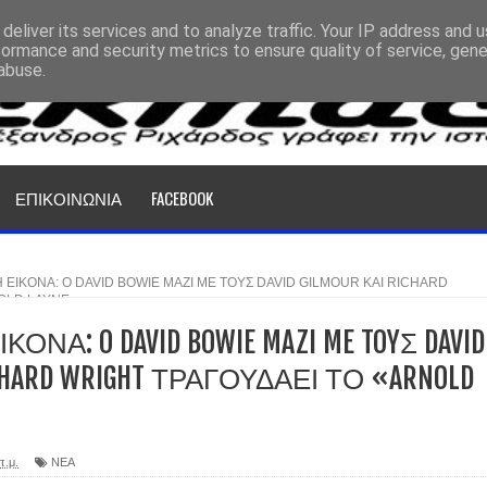
deliver its services and to analyze traffic. Your IP address and 
formance and security metrics to ensure quality of service, gen
abuse.
ΕΠΙΚΟΙΝΩΝΙΑ
FACEBOOK
 ΕΙΚΟΝΑ: O DAVID BOWIE MAZI ME TOYΣ DAVID GILMOUR KAI RICHARD
OLD LAYNE»
ΟΝΑ: O DAVID BOWIE MAZI ME TOYΣ DAVID
ICHARD WRIGHT ΤΡΑΓΟΥΔΑΕΙ ΤΟ «ARNOLD
π.μ.
ΝΕΑ