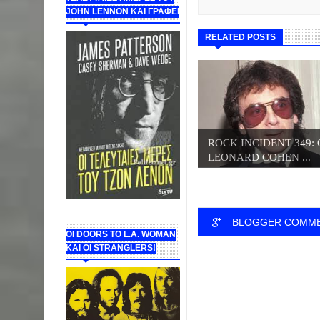
JOHN LENNON ΚΑΙ ΓΡΑΦΕΙ
RELATED POSTS
ROCK INCIDENT 349: 
LEONARD COHEN ...
BLOGGER COMM
ΟΙ DOORS ΤΟ L.A. WOMAN
KAI OI STRANGLERS!