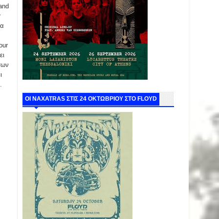
and
r
να
our
ει
των
ι
.
ΟΙ NAXATRAS ΣΤΙΣ 24 ΟΚΤΩΒΡΙΟΥ ΣΤΟ FLOYD