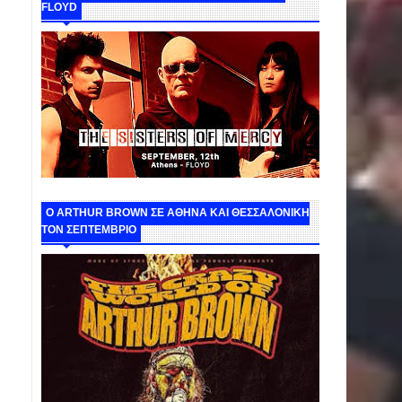
FLOYD
O ARTHUR BROWN ΣΕ ΑΘΗΝΑ ΚΑΙ ΘΕΣΣΑΛΟΝΙΚΗ
ΤΟΝ ΣΕΠΤΕΜΒΡΙΟ