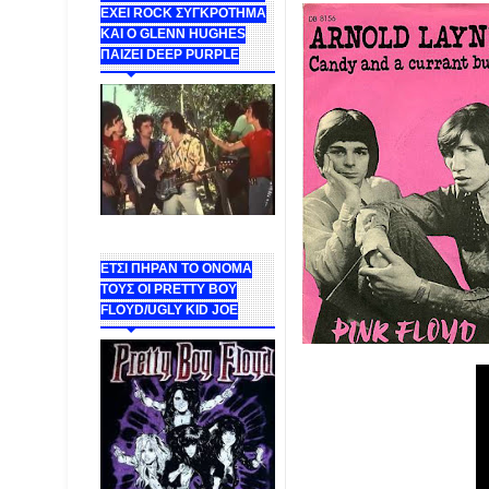
ΕΧΕΙ ROCK ΣΥΓΚΡΟΤΗΜΑ
ΚΑΙ Ο GLENN HUGHES
ΠΑΙΖΕΙ DEEP PURPLE
ΕΤΣΙ ΠΗΡΑΝ ΤΟ ΟΝΟΜΑ
ΤΟΥΣ ΟΙ PRETTY BOY
FLOYD/UGLY KID JOE