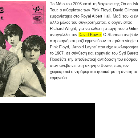
Tο Μάιο του 2006 κατά τη διάρκεια της On an Isl
Tour, ο κιθαρίστας των Pink Floyd, David Gilmou
εμφανίστηκε στο Royal Albert Hall. Μαζί του κι έ
άλλο μέλος του συγκροτήματος, ο οργανίστας
Richard Wright, για να έλθει η στιμγή που ο Gilm
αναγγέλλει τον
David Bowie.
Ο Starman ανεβαίν
στη σκηνή και μαζί ερμηνεύουν το πρώτο single 
Pink Floyd, ‘Arnold Layne’ που είχε κυκλοφορήσε
το 1967, σε σύνθεση και ερμηνεία του Syd Barett
Προσέξτε την αποθεωτική αντίδραση του κόσμου
όταν ανεβαίνει στη σκηνή ο Bowie, πως τον
χειροκροτεί ο ντράμερ και φυσικά με τη άνεση το
ερμηνεύει.