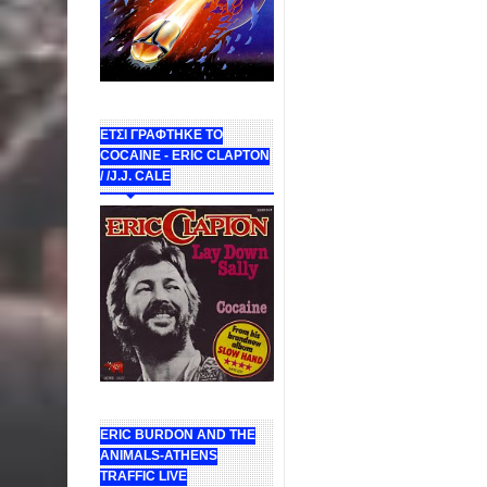
ΕΤΣΙ ΓΡΑΦΤΗΚΕ ΤΟ
COCAINE - ERIC CLAPTON
/ /J.J. CALE
ERIC BURDON AND THE
ANIMALS-ATHENS
TRAFFIC LIVE