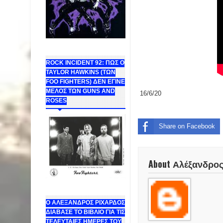
ROCK INCIDENT 92: ΠΩΣ Ο
TAYLOR HAWKINS (ΤΩΝ
FOO FIGHTERS) ΔΕΝ ΕΓΙΝΕ
ΜΕΛΟΣ ΤΩΝ GUNS AND
16/6/20
ROSES
Share on Facebook
About Αλέξανδρο
Ο ΑΛΕΞΑΝΔΡΟΣ ΡΙΧΑΡΔΟΣ
ΔΙΑΒΑΣΕ ΤΟ ΒΙΒΛΙΟ ΓΙΑ ΤΙΣ
ΤΕΛΕΥΤΑΙΕΣ ΗΜΕΡΕΣ ΤΟΥ