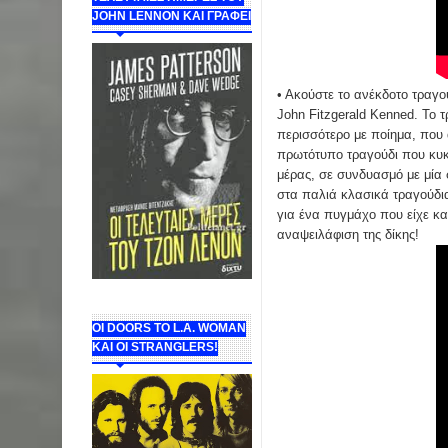
JOHN LENNON ΚΑΙ ΓΡΑΦΕΙ
• Ακούστε το ανέκδοτο τραγ
John Fitzgerald Kenned. To τ
περισσότερο με ποίημα, που 
πρωτότυπο τραγούδι που κυκλ
μέρας, σε συνδυασμό με μία 
στα παλιά κλασικά τραγούδια
για ένα πυγμάχο που είχε κα
αναψειλάφιση της δίκης!
ΟΙ DOORS ΤΟ L.A. WOMAN
KAI OI STRANGLERS!