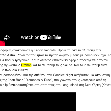
λοφορίες ανακοίνωσε η Candy Records. Πρόκειται για το άλμπουμ των
τίτλο Astral Projector που ήταν το πρώτο άλμπουμ τους με pomp rock ήχο. T
 4 bonus τραγούδια. Και η δεύτερη επανακυκλοφορία προέρχεται από τον
σης άγνωστους
Orphan
και το άλμπουμ τους Salute. Και τα 2 άλμπουμ είναι
 με πλούσια ένθετα.
Μαυροφορεμένου και της συζύγου του Candice Night ανέβασαν μια ακουστική
ας της Joan Baez "Diamonds & Rust", πιο γνωστό στους νεότερους από τη
To clip βιντεοσκοπήθηκε στο σπίτι τους στο Long Island στη Νέα Υόρκη.(Κώστ