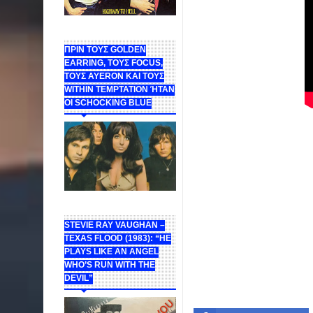
ΠΡΙΝ ΤΟΥΣ GOLDEN
EARRING, ΤΟΥΣ FOCUS,
ΤΟΥΣ ΑΥΕROΝ ΚΑΙ ΤΟΥΣ
WITHIN TEMPTATION ΉΤΑΝ
ΟΙ SCHOCKING BLUE
STEVIE RAY VAUGHAN –
TEXAS FLOOD (1983): “HE
PLAYS LIKE AN ANGEL
WHO’S RUN WITH THE
DEVIL”