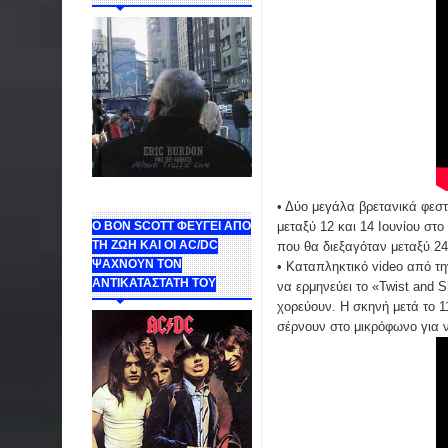
• Δύο μεγάλα βρετανικά φεστ
μεταξύ 12 και 14 Ιουνίου στο
Ο BON SCOTT ΦΕΥΓΕΙ ΑΠΟ
ΤΗ ΖΩΗ ΚΑΙ ΟΙ AC/DC
που θα διεξαγόταν μεταξύ 24
ΨΑΧΝΟΥΝ ΤΟΝ
• Καταπληκτικό video από τ
ΑΝΤΙΚΑΤΑΣΤΑΤΗ ΤΟΥ
να ερμηνεύει το «Twist and S
χορεύουν. Η σκηνή μετά το 1
σέρνουν στο μικρόφωνο για ν