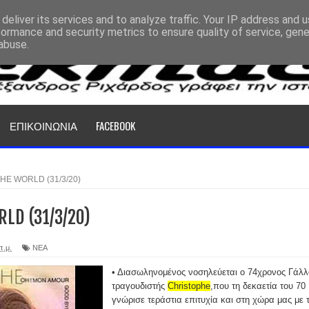
deliver its services and to analyze traffic. Your IP address and 
formance and security metrics to ensure quality of service, gen
abuse.
ΕΠΙΚΟΙΝΩΝΙΑ
FACEBOOK
HE WORLD (31/3/20)
LD (31/3/20)
π.μ.
ΝΕΑ
• Διασωληνομένος νοσηλεύεται ο 74χρονος Γάλλ
τραγουδιστής
Christophe
,που τη δεκαετία του 70
γνώρισε τεράστια επιτυχία και στη χώρα μας με 