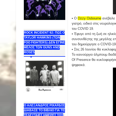
• O
Ozzy Osbourne
ανέβαλε τ
γιατρό, ειδικό στις νευρολογ
του COVID 19.
ROCK INCIDENT 92: ΠΩΣ Ο
• Έφυγε από τη ζωή σε ηλικί
TAYLOR HAWKINS (ΤΩΝ
συνσυνθέςτης της μεγάλης επι
FOO FIGHTERS) ΔΕΝ ΕΓΙΝΕ
του δημιούργησε ο COVID-19
ΜΕΛΟΣ ΤΩΝ GUNS AND
• Στις 26 Ιουνίου θα κυκλοφ
ROSES
Το καινούργιο άλμπουμ διαδέ
Of Presence θα κυκλοφορήσει
ψηφιακά.
Ο ΑΛΕΞΑΝΔΡΟΣ ΡΙΧΑΡΔΟΣ
ΔΙΑΒΑΣΕ ΤΟ ΒΙΒΛΙΟ ΓΙΑ ΤΙΣ
ΤΕΛΕΥΤΑΙΕΣ ΗΜΕΡΕΣ ΤΟΥ