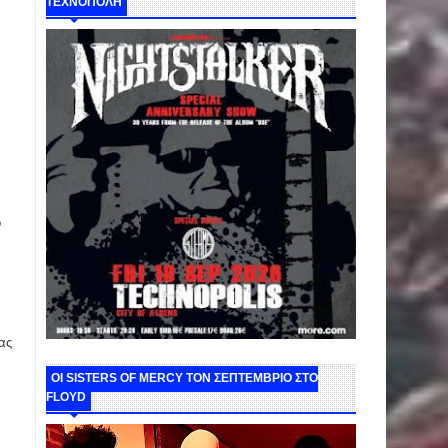
ΤΕΧΝΟΠΟΛΗ
o
ας
ΟΙ SISTERS OF MERCY ΤΟΝ ΣΕΠΤΕΜΒΡΙΟ ΣΤΟ
FLOYD