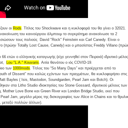
άζουν οι
Rods
. Τίτλος του Shockwave και η κυκλοφορά του θα γίνει ο 32021.
νακοίνωση του καινούργιου άλμπουμ το συγκρότημα ανακοίνωσε τα 2
σιώσουν τους παλιούς David "Rock" Feinstein και Carl Canedy. Είναι ο
ro (πρώην Totally Lost Cause, Canedy) και ο μπασίστας Freddy Villano (πρώ
 66 ετών ο ελληνικής καταγωγής (είχε γεννηθεί στον Πειραιά) ιδρυτικό μέλος
iot,
Lou "L.A." Kouvaris
. Αιτία θανάτου ο ιός COVID-19.
ideo των
1000mods
. Τίτλος του “So Many Days” και προέρχεται από το
outh of Dissent” που καλώς εχόντων των πραγμάτων, θα κυκλοφορήσει στις
tt Bayles ( Isis, Mastodon, Soundgarden, Pearl Jam και Botch). Οι
καν στα Litho Studio ιδιοκτησίας του Stone Gossard, ιδρυτικού μέλους των
, Mother Love Bone και Green River και London Bridge Studio, εκεί που
Pearl Jam, μεγάλο μέρος της δισκογραφίας των Alice in Chains και το θρυλι
, μεταξύ πολλών άλλων).