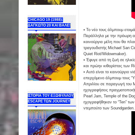
CHICAGO 19 (1988):
ΔΑΓΚΩΤΟ 20 ΚΑΙ ΒΑΛΕ!
• Το νέο τους άλμπουμ ετοιμ
Παράλληλα με την πρόωρη α
καινούργια μέλη που θα πλαι
τραγουδιστής Michael San Ci
Quiet Riot/Widowmaker).
• Έφυγε από τη ζωή σε ηλικία
και πρώην κιθαρίστας των R
• Αυτό είναι το καινούργιο v
επερχόμενο άλμπουμ τους “Y
Απριλίου σε παραγωγή του Ma
ηχογραφήσεις πραγματοποιήθη
ΙΣΤΟΡΙΑ ΤΟΥ ΕΞΩΦΥΛΛΟΥ
Pearl Jam, Temple of the Dog
ESCAPE ΤΩΝ JOURNEY
ηχογραφήθηκαν το “Ten” των 
ντεμπούτο των Soundgarden.