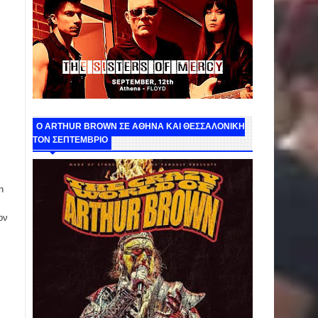
O ARTHUR BROWN ΣΕ ΑΘΗΝΑ ΚΑΙ ΘΕΣΣΑΛΟΝΙΚΗ
ΤΟΝ ΣΕΠΤΕΜΒΡΙΟ
l
n
α
ον