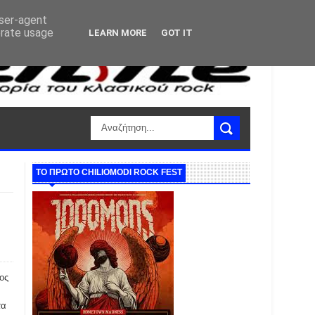
user-agent
erate usage
LEARN MORE
GOT IT
ΤΟ ΠΡΩΤΟ CHILIOMODI ROCK FEST
ος
τα