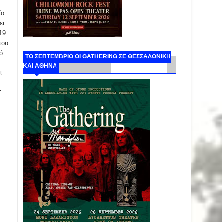
ίο
ει
19.
του
ό
ΤΟ ΣΕΠΤΕΜΒΡΙΟ ΟΙ GATHERING ΣΕ ΘΕΣΣΑΛΟΝΙΚΗ
ΚΑΙ ΑΘΗΝΑ
ι
e"