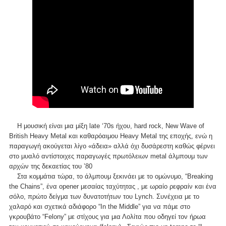
Η μουσική είναι μια μίξη late ‘70s ήχου, hard rock, New Wave of
British Heavy Metal και καθαρόαιμου Heavy Metal της εποχής, ενώ η
παραγωγή ακούγεται λίγο «άδεια» αλλά όχι δυσάρεστη καθώς φέρνει
στο μυαλό αντίστοιχες παραγωγές πρωτόλειων metal άλμπουμ των
αρχών της δεκαετίας του ’80
Στα κομμάτια τώρα, το άλμπουμ ξεκινάει με το ομώνυμο, “Breaking
the Chains”, ένα opener μεσαίας ταχύτητας , με ωραίο ρεφραίν και ένα
σόλο, πρώτο δείγμα των δυνατοτήτων του Lynch. Συνέχεια με το
χαλαρό και σχετικά αδιάφορο “In the Middle” για να πάμε στο
γκρουβάτο “Felony” με στίχους για μια Λολίτα που οδηγεί τον ήρωα