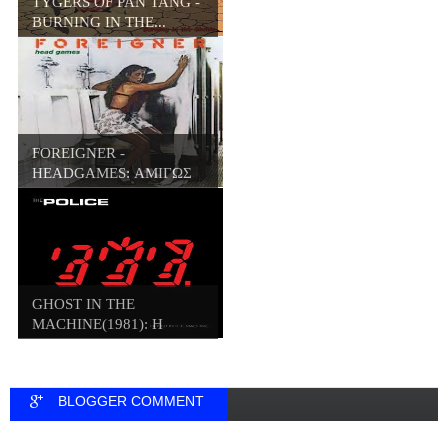
TYGERS OF PAN TANG -
BURNING IN THE...
FOREIGNER -
HEADGAMES: ΑΜΙΓΩΣ
HARD ...
GHOST IN THE
MACHINE(1981): Η
ΣΚΟΤ...
BLOGGER COMMENT