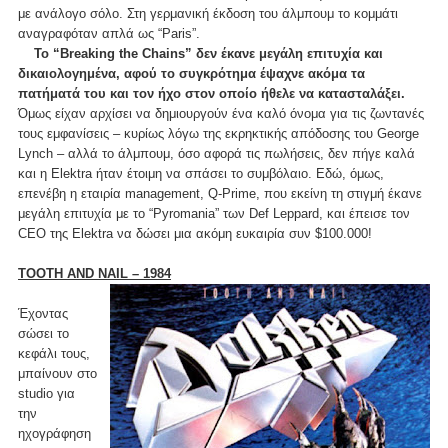
με ανάλογο σόλο. Στη γερμανική έκδοση του άλμπουμ το κομμάτι
αναγραφόταν απλά ως “Paris”.
To “Breaking the Chains” δεν έκανε μεγάλη επιτυχία και
δικαιολογημένα, αφού το συγκρότημα έψαχνε ακόμα τα
πατήματά του και τον ήχο στον οποίο ήθελε να κατασταλάξει.
Όμως είχαν αρχίσει να δημιουργούν ένα καλό όνομα για τις ζωντανές
τους εμφανίσεις – κυρίως λόγω της εκρηκτικής απόδοσης του George
Lynch – αλλά το άλμπουμ, όσο αφορά τις πωλήσεις, δεν πήγε καλά
και η Elektra ήταν έτοιμη να σπάσει το συμβόλαιο. Εδώ, όμως,
επενέβη η εταιρία management, Q-Prime, που εκείνη τη στιγμή έκανε
μεγάλη επιτυχία με το “Pyromania” των Def Leppard, και έπεισε τον
CEO της Elektra να δώσει μια ακόμη ευκαιρία συν $100.000!
TOOTH AND NAIL – 1984
Έχοντας
σώσει το
κεφάλι τους,
μπαίνουν στο
studio για
την
ηχογράφηση