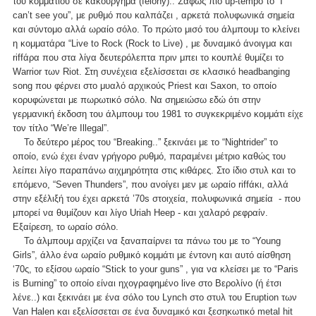
του κομματιού σε κακούργημα (felony).. Σαφώς πιο up-tempo το “I
can’t see you”, με ρυθμό που καλπάζει , αρκετά πολυφωνικά σημεία
και σύντομο αλλά ωραίο σόλο. Το πρώτο μισό του άλμπουμ το κλείνει
η κομματάρα “Live to Rock (Rock to Live) , με δυναμικό άνοιγμα και
riffάρα που στα λίγα δευτερόλεπτα πριν μπει το κουπλέ θυμίζει το
Warrior των Riot. Στη συνέχεια εξελίσσεται σε κλασικό headbanging
song που φέρνει στο μυαλό αρχικούς Priest και Saxon, το οποίο
κορυφώνεται με πωρωτικό σόλο. Να σημειώσω εδώ ότι στην
γερμανική έκδοση του άλμπουμ του 1981 το συγκεκριμένο κομμάτι είχε
τον τίτλο “We’re Illegal”.
Το δεύτερο μέρος του “Breaking..” ξεκινάει με το “Nightrider” το
οποίο, ενώ έχει έναν γρήγορο ρυθμό, παραμένει μέτριο καθώς του
λείπει λίγο παραπάνω αιχμηρότητα στις κιθάρες. Στο ίδιο στυλ και το
επόμενο, “Seven Thunders”, που ανοίγει μεν με ωραίο riffάκι, αλλά
στην εξέλιξή του έχει αρκετά ’70s στοιχεία, πολυφωνικά σημεία - που
μπορεί να θυμίζουν και λίγο Uriah Heep - και χαλαρό ρεφραίν.
Εξαίρεση, το ωραίο σόλο.
Το άλμπουμ αρχίζει να ξαναπαίρνει τα πάνω του με το “Young
Girls”, άλλο ένα ωραίο ρυθμικό κομμάτι με έντονη και αυτό αίσθηση
‘70ς, το εξίσου ωραίο “Stick to your guns” , για να κλείσει με το “Paris
is Burning” το οποίο είναι ηχογραφημένο live στο Βερολίνο (ή έτσι
λένε..) και ξεκινάει με ένα σόλο του Lynch στο στυλ του Eruption των
Van Halen και εξελίσσεται σε ένα δυναμικό και ξεσηκωτικό metal hit