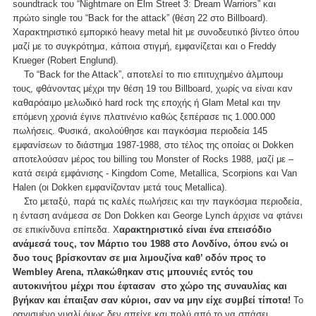
soundtrack του “Nightmare on Elm Street 3: Dream Warriors” και
πρώτο single του “Back for the attack” (θέση 22 στο Billboard).
Χαρακτηριστικό εμπορικό heavy metal hit με συνοδευτικό βίντεο όπου
μαζί με το συγκρότημα, κάποια στιγμή, εμφανίζεται και o Freddy
Krueger (Robert Englund).
To “Back for the Attack”, αποτελεί το πιο επιτυχημένο άλμπουμ
τους, φθάνοντας μέχρι την θέση 19 του Billboard, χωρίς να είναι καν
καθαρόαιμο μελωδικό hard rock της εποχής ή Glam Metal και την
επόμενη χρονιά έγινε πλατινένιο καθώς ξεπέρασε τις 1.000.000
πωλήσεις. Φυσικά, ακολούθησε και παγκόσμια περιοδεία 145
εμφανίσεων το διάστημα 1987-1988, στο τέλος της οποίας οι Dokken
αποτελούσαν μέρος του billing του Monster of Rocks 1988, μαζί με –
κατά σειρά εμφάνισης - Kingdom Come, Metallica, Scorpions και Van
Halen (οι Dokken εμφανίζονταν μετά τους Metallica).
Στο μεταξύ, παρά τις καλές πωλήσεις και την παγκόσμια περιοδεία,
η ένταση ανάμεσα σε Don Dokken και George Lynch άρχισε να φτάνει
σε επικίνδυνα επίπεδα. Χ
αρακτηριστικό είναι ένα επεισόδιο
ανάμεσά τους, τον Μάρτιο του 1988 στο Λονδίνο, όπου ενώ οι
δυο τους βρίσκονταν σε μια λιμουζίνα καθ’ οδόν προς το
Wembley Arena, πλακώθηκαν στις μπουνιές εντός του
αυτοκινήτου μέχρι που έφτασαν στο χώρο της συναυλίας και
βγήκαν και έπαιξαν σαν κύριοι, σαν να μην είχε συμβεί τίποτα!
Το
ραγισμένο γυαλί όμως δεν απείχε και πολύ από το να σπάσει.