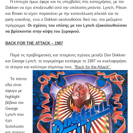
H επιτυχία όμως έφερε και τις υπερβολές στις καταχρήσεις, με τον
Dokken να έχει αποξενωθεί από την υπόλοιπη μπάντα. Lynch, Pilson
και Brown το είχαν παρακάνει με την κατανάλωση αλκοόλ και τα
party κοκαΐνης, ενώ ο Dokken ακολουθούσε δικό του, πιο μαζεμένο
πρόγραμμα.
Οι σχέσεις του επίσης με τον Lynch εξακολουθούσαν
να βρίσκονται στην κόψη του ξυραφιού.
BACK FOR THE ATTACK – 1987
Παρά τις προβληματικές και τεταμένες σχέσεις μεταξύ Don Dokken
και George Lynch, το συγκρότημα κατάφερε το 1987 να κυκλοφορήσει
το τέταρτο και καλύτερο άλμπουμ τους,
“Back for the Attack”.
Τα πάντα
εδώ είναι
άψογα με
highlight
βέβαια τον
George
Lynch που
έχει
ξεσαλώσει
και παίρνει