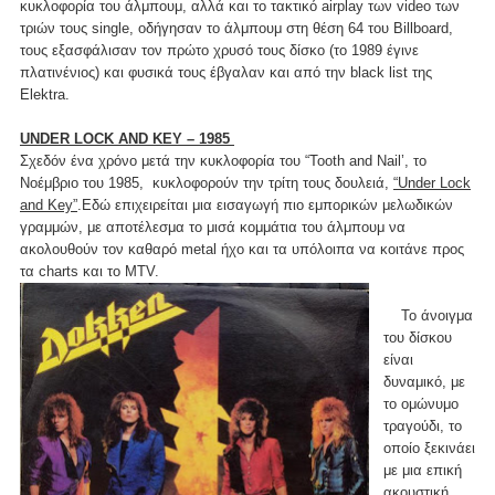
κυκλοφορία του άλμπουμ, αλλά και το τακτικό airplay των video των
τριών τους single, οδήγησαν το άλμπουμ στη θέση 64 του Billboard,
τους εξασφάλισαν τον πρώτο χρυσό τους δίσκο (το 1989 έγινε
πλατινένιος) και φυσικά τους έβγαλαν και από την black list της
Elektra.
UNDER LOCK AND KEY – 1985
Σχεδόν ένα χρόνο μετά την κυκλοφορία του “Tooth and Nail’, το
Νοέμβριο του 1985, κυκλοφορούν την τρίτη τους δουλειά,
“Under Lock
and Key”
.Eδώ επιχειρείται μια εισαγωγή πιο εμπορικών μελωδικών
γραμμών, με αποτέλεσμα το μισά κομμάτια του άλμπουμ να
ακολουθούν τον καθαρό metal ήχο και τα υπόλοιπα να κοιτάνε προς
τα charts και το MTV.
Το άνοιγμα
του δίσκου
είναι
δυναμικό, με
το ομώνυμο
τραγούδι, το
οποίο ξεκινάει
με μια επική
ακουστική