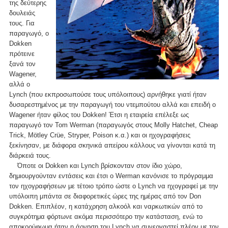
της δεύτερης
δουλειάς
τους. Για
παραγωγό, ο
Dokken
πρότεινε
ξανά τον
Wagener,
αλλά ο
Lynch (που εκπροσωπούσε τους υπόλοιπους) αρνήθηκε γιατί ήταν
δυσαρεστημένος με την παραγωγή του ντεμπούτου αλλά και επειδή ο
Wagener ήταν φίλος του Dokken! Έτσι η εταιρεία επέλεξε ως
παραγωγό τον Tom Werman (παραγωγός στους Molly Hatchet, Cheap
Trick, Mötley Crüe, Stryper, Poison κ.α.) και οι ηχογραφήσεις
ξεκίνησαν, με διάφορα σκηνικά απείρου κάλλους να γίνονται κατά τη
διάρκειά τους.
Όποτε οι Dokken και Lynch βρίσκονταν στον ίδιο χώρο,
δημιουργούνταν εντάσεις και έτσι ο Werman κανόνισε το πρόγραμμα
τον ηχογραφήσεων με τέτοιο τρόπο ώστε ο Lynch να ηχογραφεί με την
υπόλοιπη μπάντα σε διαφορετικές ώρες της ημέρας από τον Don
Dokken. Επιπλέον, η κατάχρηση αλκοόλ και ναρκωτικών από το
συγκρότημα φόρτωνε ακόμα περισσότερο την κατάσταση, ενώ το
αποκορύφωμα ήταν η άρνηση του Lynch να συνεργαστεί πλέον με τον