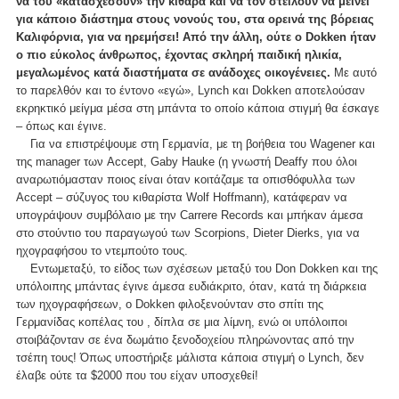
να του «κατασχέσουν» την κιθάρα και να τον στείλουν να μείνει
για κάποιο διάστημα στους νονούς του, στα ορεινά της βόρειας
Καλιφόρνια, για να ηρεμήσει! Από την άλλη, ούτε ο Dokken ήταν
ο πιο εύκολος άνθρωπος, έχοντας σκληρή παιδική ηλικία,
μεγαλωμένος κατά διαστήματα σε ανάδοχες οικογένειες.
Με αυτό
το παρελθόν και το έντονο «εγώ», Lynch και Dokken αποτελούσαν
εκρηκτικό μείγμα μέσα στη μπάντα το οποίο κάποια στιγμή θα έσκαγε
– όπως και έγινε.
Για να επιστρέψουμε στη Γερμανία, με τη βοήθεια του Wagener και
της manager των Accept, Gaby Hauke (η γνωστή Deaffy που όλοι
αναρωτιόμασταν ποιος είναι όταν κοιτάζαμε τα οπισθόφυλλα των
Accept – σύζυγος του κιθαρίστα Wolf Hoffmann), κατάφεραν να
υπογράψουν συμβόλαιο με την Carrere Records και μπήκαν άμεσα
στο στούντιο του παραγωγού των Scorpions, Dieter Dierks, για να
ηχογραφήσου το ντεμπούτο τους.
Εντωμεταξύ, το είδος των σχέσεων μεταξύ του Don Dokken και της
υπόλοιπης μπάντας έγινε άμεσα ευδιάκριτο, όταν, κατά τη διάρκεια
των ηχογραφήσεων, ο Dokken φιλοξενούνταν στο σπίτι της
Γερμανίδας κοπέλας του , δίπλα σε μια λίμνη, ενώ οι υπόλοιποι
στοιβάζονταν σε ένα δωμάτιο ξενοδοχείου πληρώνοντας από την
τσέπη τους! Όπως υποστήριξε μάλιστα κάποια στιγμή ο Lynch, δεν
έλαβε ούτε τα $2000 που του είχαν υποσχεθεί!