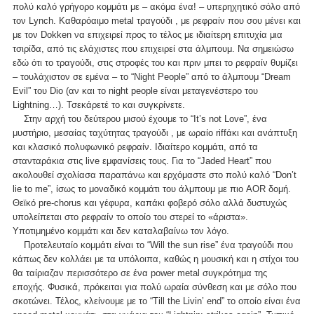
πολύ καλό γρήγορο κομμάτι με – ακόμα ένα! – υπερηχητικό σόλο από
τον Lynch. Καθαρόαιμο metal τραγούδι , με ρεφραίν που σου μένει και
με τον Dokken να επιχειρεί προς το τέλος με ιδιαίτερη επιτυχία μια
τσιρίδα, από τις ελάχιστες που επιχειρεί στα άλμπουμ. Να σημειώσω
εδώ ότι το τραγούδι, στις στροφές του και πριν μπει το ρεφραίν θυμίζει
– τουλάχιστον σε εμένα – το “Night People” από το άλμπουμ “Dream
Evil” του Dio (αν και το night people είναι μεταγενέστερο του
Lightning…). Τσεκάρετέ το και συγκρίνετε.
Στην αρχή του δεύτερου μισού έχουμε το “It’s not Love”, ένα
μυστήριο, μεσαίας ταχύτητας τραγούδι , με ωραίο riffάκι και ανάπτυξη
και κλασικό πολυφωνικό ρεφραίν. Ιδιαίτερο κομμάτι, από τα
στανταράκια στις live εμφανίσεις τους. Για το “Jaded Heart” που
ακολουθεί σχολίασα παραπάνω και ερχόμαστε στο πολύ καλό “Don’t
lie to me”, ίσως το μοναδικό κομμάτι του άλμπουμ με πιο AOR δομή.
Θεϊκό pre-chorus και γέφυρα, καπάκι φοβερό σόλο αλλά δυστυχώς
υπολείπεται στο ρεφραίν το οποίο του στερεί το «άριστα».
Υποτιμημένο κομμάτι και δεν καταλαβαίνω τον λόγο.
Προτελευταίο κομμάτι είναι το “Will the sun rise” ένα τραγούδι που
κάπως δεν κολλάει με τα υπόλοιπα, καθώς η μουσική και η στίχοι του
θα ταίριαζαν περισσότερο σε ένα power metal συγκρότημα της
εποχής. Φυσικά, πρόκειται για πολύ ωραία σύνθεση και με σόλο που
σκοτώνει. Τέλος, κλείνουμε με το “Till the Livin’ end” το οποίο είναι ένα