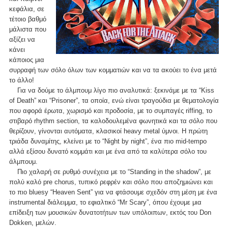
κεφάλια, σε
τέτοιο βαθμό
μάλιστα που
αξίζει να
κάνει
κάποιος μια
συρραφή των σόλο όλων των κομματιών και να τα ακούει το ένα μετά
το άλλο!
Για να δούμε το άλμπουμ λίγο πιο αναλυτικά: ξεκινάμε με τα “Kiss
of Death” και “Prisoner”, τα οποία, ενώ είναι τραγούδια με θεματολογία
που αφορά έρωτα, χωρισμό και προδοσία, με το συμπαγές riffing, το
στιβαρό rhythm section, τα καλοδουλεμένα φωνητικά και τα σόλο που
θερίζουν, γίνονται αυτόματα, κλασικοί heavy metal ύμνοι. Η πρώτη
τριάδα δυναμίτης, κλείνει με το “Night by night”, ένα πιο mid-tempo
αλλά εξίσου δυνατό κομμάτι και με ένα από τα καλύτερα σόλο του
άλμπουμ.
Πιο χαλαρή σε ρυθμό συνέχεια με το “Standing in the shadow”, με
πολύ καλό pre chorus, τυπικό ρεφρέν και σόλο που αποζημιώνει και
το πιο bluesy “Heaven Sent” για να φτάσουμε σχεδόν στη μέση με ένα
instrumental διάλειμμα, το εφιαλτικό “Mr Scary”, όπου έχουμε μια
επίδειξη των μουσικών δυνατοτήτων των υπόλοιπων, εκτός του Don
Dokken, μελών.