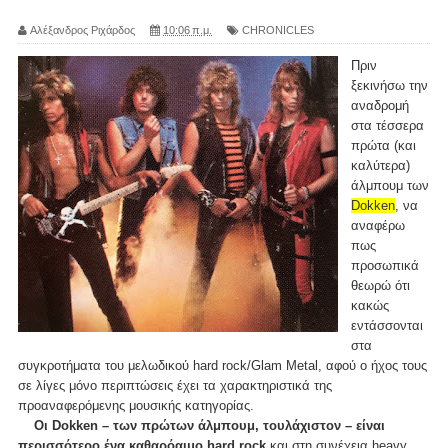
Αλέξανδρος Ριχάρδος
10:06 π.μ.
CHRONICLES
Πριν
ξεκινήσω την
αναδρομή
στα τέσσερα
πρώτα (και
καλύτερα)
άλμπουμ των
Dokken
, να
αναφέρω
πως
προσωπικά
θεωρώ ότι
κακώς
εντάσσονται
στα
συγκροτήματα του μελωδικού hard rock/Glam Metal, αφού ο ήχος τους
σε λίγες μόνο περιπτώσεις έχει τα χαρακτηριστικά της
προαναφερόμενης μουσικής κατηγορίας.
Οι Dokken – των πρώτων άλμπουμ, τουλάχιστον – είναι
περισσότερο ένα καθαρόαιμο hard rock
και στη συνέχεια heavy