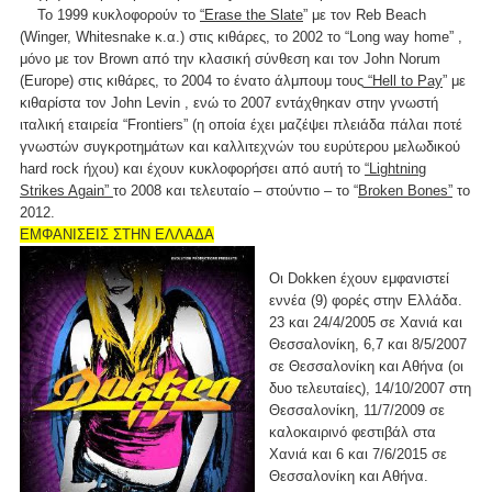
Το 1999 κυκλοφορούν το
“Erase the Slate
” με τον Reb Beach
(Winger, Whitesnake κ.α.) στις κιθάρες, το 2002 το “Long way home” ,
μόνο με τον Brown από την κλασική σύνθεση και τον John Norum
(Europe) στις κιθάρες, το 2004 το ένατο άλμπουμ τους
“Hell to Pay
” με
κιθαρίστα τον John Levin , ενώ το 2007 εντάχθηκαν στην γνωστή
ιταλική εταιρεία “Frontiers” (η οποία έχει μαζέψει πλειάδα πάλαι ποτέ
γνωστών συγκροτημάτων και καλλιτεχνών του ευρύτερου μελωδικού
hard rock ήχου) και έχουν κυκλοφορήσει από αυτή το
“Lightning
Strikes Again”
το 2008 και τελευταίο – στούντιο – το “
Broken Bones”
το
2012.
ΕΜΦΑΝΙΣΕΙΣ ΣΤΗΝ ΕΛΛΑΔΑ
Οι Dokken έχουν εμφανιστεί
εννέα (9) φορές στην Ελλάδα.
23 και 24/4/2005 σε Χανιά και
Θεσσαλονίκη, 6,7 και 8/5/2007
σε Θεσσαλονίκη και Αθήνα (οι
δυο τελευταίες), 14/10/2007 στη
Θεσσαλονίκη, 11/7/2009 σε
καλοκαιρινό φεστιβάλ στα
Χανιά και 6 και 7/6/2015 σε
Θεσσαλονίκη και Αθήνα.