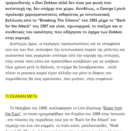
τραγουδιστής ο Don Dokken αλλά δεν είναι μια φωνή που
αντίστοιχή της δεν υπήρχε στο χώρο. Αντιθέτως, ο George Lynch
προέκυψε χαρισματικότατος κιθαρίστας με εντυπωσιακή
βελτίωση από το “Breaking The Silence” του 1981 μέχρι το “Back
for the Attack“ του 1987 και είναι, πρωταρχικά, το παίξιμο και οι
συνθετικές του ικανότητες που οδήγησαν το όχημα των Dokken
στην κορυφή.
Δυστυχώς όμως, οι περίεργες προσωπικότητες και τα υπερφίαλα
εγώ και των δυο, ανέκοψαν την εντυπωσιακή πορεία της μπάντας και
ουσιαστικά τους γκρέμισαν απότομα από την κορυφή της επιτυχίας,
στην οποία τόσο κόπο και προσπάθεια κατέβαλαν για να ανέβουν.
Λίγα χρόνια μετά τη διάλυση, το σχήμα θα ξαναβρισκόταν , αλλά
πλέον οι μουσικοί καιροί είχαν αλλάξει και μόνο οι δάφνες του
παρελθόντος θα τους κρατούσαν, όσο γινόταν, στην επιφάνεια.
ΤΙ ΕΚΑΝΑΝ ΜΕΤΑ
Το Νοέμβριο του 1988, κυκλοφόρησε το Live άλμπουμ “
Beast from
the East”
, το οποίο ηχογραφήθηκε τον Απρίλιο του 1988 στην Ιαπωνία
, στο πλαίσιο της περιοδείας τους για το “Back for the Αttack” και
περιείχε και ένα νέο κομμάτι, το πολύ καλό, μπαλαντοειδές, “Walk