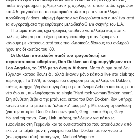
metal συγκρότημα της Αμερικανικής σχολής, οι οποίοι απλά έγραψαν
και 4-5 τραγούδια σε πιο εμπορικό στυλ και με την κατάλληλη
προώθηση (videos, airplay) έφτασαν να θεωρούνται και αυτοί ένα από
τα συγκροτήματα της ευρύτερης μελωδικής/Glam σκηνής του L.A.
Η ιστορία πάντως έχει γραφτεί, απίθανο να αλλάξει και, έτσι κι
αλλιώς, λίγη σημασία έχει η κατηγοριοποίηση όταν έχουμε να
κάνουμε με κάποιους από τους πιο κλασικούς δίσκους του σκληρού
ήχου της δεκαετίας του ’80.
Οι Dokken αποτελούν παιδί του τραγουδιστή και
περιστασιακού κιθαρίστα, Don Dokken και δημιουργήθηκαν στο
Los Angeles, το 1976 με το όνομα Airborn.
Με το όνομα αυτό δεν
έβγαλαν κάποια δουλειά , αλλά έκαναν μόνο κάποια live στα club της
περιοχής . Το 1979, το όνομα του συγκροτήματος άλλαξε σε Dokken,
καθώς υπήρχε ήδη ένα συγκρότημα με το όνομα Airborn και έτσι, με το
νέο όνομα , κυκλοφόρησαν το single “Hard rock woman/Broken heart”.
Στη σύνθεση βέβαια της μπάντας, εκτός του Don Dokken, δεν υπήρχε
κανένα από τα μετέπειτα “κλασικά’ τους μέλη. Με εκείνη τη σύνθεση
(για την ιστορία: Don Dokken φωνητικά, Greg Leon κιθάρα, Gary
Holland τύμπανα, Gary Link μπάσο), ταξίδεψαν για κάποιες
εμφανίσεις στη Γερμανία και το ουσιαστικότερο που αποκόμισαν από
εκείνο το ταξίδι ήταν η γνωριμία του Don Dokken με τον γνωστό
(ανερχόμενο τότε) παραγωγό, Michael Wagener.