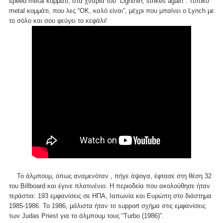
speed metal κομμάτι, στα χνάρια του “Lightnin; strikes again”. Τυπικό
metal κομμάτι, που λες “OK, καλό είναι”, μέχρι που μπαίνει ο Lynch με
το σόλο και σου φεύγει το κεφάλι!
Το άλμπουμ, όπως αναμενόταν , πήγε άψογα, έφτασε στη θέση 32
του Billboard και έγινε πλατινένιο. Η περιοδεία που ακολούθησε ήταν
τεράστια: 193 εμφανίσεις σε ΗΠΑ, Ιαπωνία και Ευρώπη στο διάστημα
1985-1986. Το 1986, μάλιστα ήταν το support σχήμα στις εμφανίσεις
των Judas Priest για το άλμπουμ τους “Turbo (1986)”.