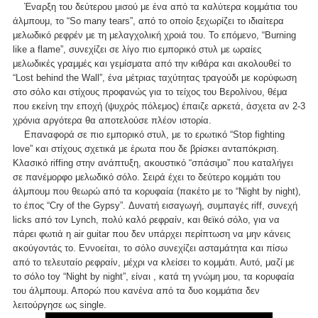
Έναρξη του δεύτερου μισού με ένα από τα καλύτερα κομμάτια του
άλμπουμ, το “So many tears”, από το οποίο ξεχωρίζει το ιδιαίτερα
μελωδικό ρεφρέν με τη μελαγχολική χροιά του. Το επόμενο, “Burning
like a flame”, συνεχίζει σε λίγο πιο εμπορικό στυλ με ωραίες
μελωδικές γραμμές και γεμίσματα από την κιθάρα και ακολουθεί το
“Lost behind the Wall”, ένα μέτριας ταχύτητας τραγούδι με κορύφωση
στο σόλο και στίχους προφανώς για το τείχος του Βερολίνου, θέμα
που εκείνη την εποχή (ψυχρός πόλεμος) έπαιζε αρκετά, άσχετα αν 2-3
χρόνια αργότερα θα αποτελούσε πλέον ιστορία.
Επαναφορά σε πιο εμπορικό στυλ, με το ερωτικό “Stop fighting
love” και στίχους σχετικά με έρωτα που δε βρίσκει ανταπόκριση.
Κλασικό riffing στην ανάπτυξη, ακουστικό “σπάσιμο” που καταλήγει
σε πανέμορφο μελωδικό σόλο. Σειρά έχει το δεύτερο κομμάτι του
άλμπουμ που θεωρώ από τα κορυφαία (πακέτο με το “Night by night),
το έπος “Cry of the Gypsy”. Δυνατή εισαγωγή, συμπαγές riff, συνεχή
licks από τον Lynch, πολύ καλό ρεφραίν, και θεϊκό σόλο, για να
πάρει φωτιά η air guitar που δεν υπάρχει περίπτωση να μην κάνεις
ακούγοντάς το. Εννοείται, το σόλο συνεχίζει ασταμάτητα και πίσω
από το τελευταίο ρεφραίν, μέχρι να κλείσει το κομμάτι. Αυτό, μαζί με
το σόλο toy “Night by night”, είναι , κατά τη γνώμη μου, τα κορυφαία
του άλμπουμ. Απορώ που κανένα από τα δυο κομμάτια δεν
λειτούργησε ως single.