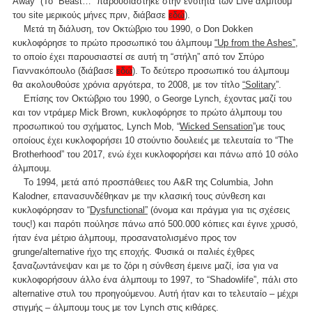
Away” (Το “Beast…” παρουσιάστηκε στην ενότητα των Live άλμπουμ
του site μερικούς μήνες πριν, διάβασε
εδώ
).
Μετά τη διάλυση, τον Οκτώβριο του 1990, ο Don Dokken
κυκλοφόρησε το πρώτο προσωπικό του άλμπουμ
“Up from the Ashes”
,
το οποίο έχει παρουσιαστεί σε αυτή τη “στήλη” από τον Σπύρο
Γιαννακόπουλο (διάβασε
εδώ
). Το δεύτερο προσωπικό του άλμπουμ
θα ακολουθούσε χρόνια αργότερα, το 2008, με τον τίτλο
“Solitary
”.
Επίσης τον Οκτώβριο του 1990, ο George Lynch, έχοντας μαζί του
και τον ντράμερ Mick Brown, κυκλοφόρησε το πρώτο άλμπουμ του
προσωπικού του σχήματος, Lynch Mob, “
Wicked Sensation
”με τους
οποίους έχει κυκλοφορήσει 10 στούντιο δουλειές με τελευταία το “The
Brotherhood” του 2017, ενώ έχει κυκλοφορήσει και πάνω από 10 σόλο
άλμπουμ.
To 1994, μετά από προσπάθειες του A&R της Columbia, John
Kalodner, επανασυνδέθηκαν με την κλασική τους σύνθεση και
κυκλοφόρησαν το “
Dysfunctional”
(όνομα και πράγμα για τις σχέσεις
τους!) και παρότι πούλησε πάνω από 500.000 κόπιες και έγινε χρυσό,
ήταν ένα μέτριο άλμπουμ, προσανατολισμένο προς τον
grunge/alternative ήχο της εποχής. Φυσικά οι παλιές έχθρες
ξαναζωντάνεψαν και με το ζόρι η σύνθεση έμεινε μαζί, ίσα για να
κυκλοφορήσουν άλλο ένα άλμπουμ το 1997, το “Shadowlife”, πάλι στο
alternative στυλ του προηγούμενου. Αυτή ήταν και το τελευταίο – μέχρι
στιγμής – άλμπουμ τους με τον Lynch στις κιθάρες.