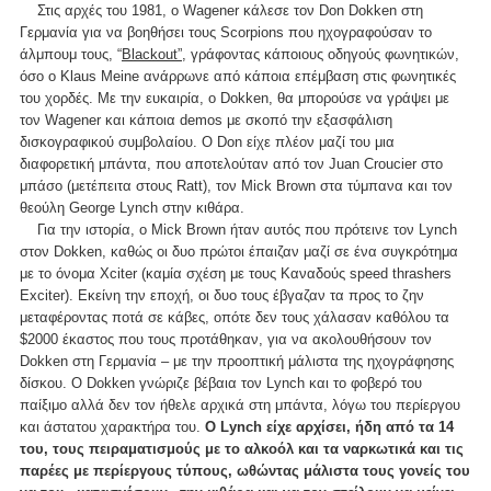
Στις αρχές του 1981, ο Wagener κάλεσε τον Don Dokken στη
Γερμανία για να βοηθήσει τους Scorpions που ηχογραφούσαν το
άλμπουμ τους, “
Blackout”
, γράφοντας κάποιους οδηγούς φωνητικών,
όσο ο Klaus Meine ανάρρωνε από κάποια επέμβαση στις φωνητικές
του χορδές. Με την ευκαιρία, ο Dokken, θα μπορούσε να γράψει με
τον Wagener και κάποια demos με σκοπό την εξασφάλιση
δισκογραφικού συμβολαίου. O Don είχε πλέον μαζί του μια
διαφορετική μπάντα, που αποτελούταν από τον Juan Croucier στο
μπάσο (μετέπειτα στους Ratt), τον Mick Brown στα τύμπανα και τον
θεούλη George Lynch στην κιθάρα.
Για την ιστορία, ο Mick Brown ήταν αυτός που πρότεινε τον Lynch
στον Dokken, καθώς οι δυο πρώτοι έπαιζαν μαζί σε ένα συγκρότημα
με το όνομα Xciter (καμία σχέση με τους Καναδούς speed thrashers
Exciter). Εκείνη την εποχή, οι δυο τους έβγαζαν τα προς το ζην
μεταφέροντας ποτά σε κάβες, οπότε δεν τους χάλασαν καθόλου τα
$2000 έκαστος που τους προτάθηκαν, για να ακολουθήσουν τον
Dokken στη Γερμανία – με την προοπτική μάλιστα της ηχογράφησης
δίσκου. Ο Dokken γνώριζε βέβαια τον Lynch και το φοβερό του
παίξιμο αλλά δεν τον ήθελε αρχικά στη μπάντα, λόγω του περίεργου
και άστατου χαρακτήρα του.
Ο Lynch είχε αρχίσει, ήδη από τα 14
του, τους πειραματισμούς με το αλκοόλ και τα ναρκωτικά και τις
παρέες με περίεργους τύπους, ωθώντας μάλιστα τους γονείς του