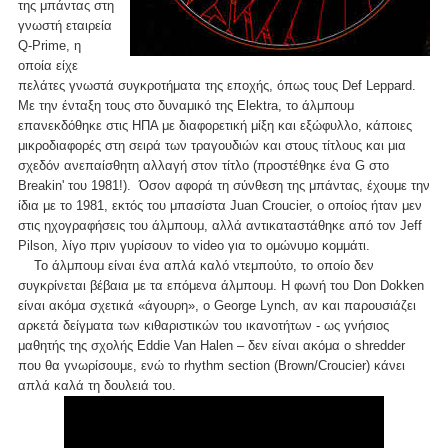
της μπάντας στη
γνωστή εταιρεία
Q-Prime, η
οποία είχε
πελάτες γνωστά συγκροτήματα της εποχής, όπως τους Def Leppard.
Με την ένταξη τους στο δυναμικό της Elektra, το άλμπουμ
επανεκδόθηκε στις ΗΠΑ με διαφορετική μίξη και εξώφυλλο, κάποιες
μικροδιαφορές στη σειρά των τραγουδιών και στους τίτλους και μια
σχεδόν ανεπαίσθητη αλλαγή στον τίτλο (προστέθηκε ένα G στο
Breakin' του 1981!). Όσον αφορά τη σύνθεση της μπάντας, έχουμε την
ίδια με το 1981, εκτός του μπασίστα Juan Croucier, o οποίος ήταν μεν
στις ηχογραφήσεις του άλμπουμ, αλλά αντικαταστάθηκε από τον Jeff
Pilson, λίγο πριν γυρίσουν το video για το ομώνυμο κομμάτι.
Το άλμπουμ είναι ένα απλά καλό ντεμπούτο, το οποίο δεν
συγκρίνεται βέβαια με τα επόμενα άλμπουμ. Η φωνή του Don Dokken
είναι ακόμα σχετικά «άγουρη», ο George Lynch, αν και παρουσιάζει
αρκετά δείγματα των κιθαριστικών του ικανοτήτων - ως γνήσιος
μαθητής της σχολής Eddie Van Halen – δεν είναι ακόμα ο shredder
που θα γνωρίσουμε, ενώ το rhythm section (Brown/Croucier) κάνει
απλά καλά τη δουλειά του.