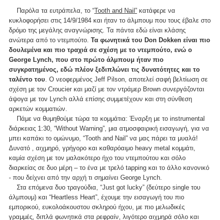
Παρόλα τα ευτράπελα, το “
Tooth and Nail”
κατάφερε να
κυκλοφορήσει στις 14/9/1984 και ήταν το άλμπουμ που τους έβαλε στο
δρόμο της μεγάλης αναγνώρισης. Τα πάντα εδώ είναι κλάσης
ανώτερα από το ντεμπούτο.
Τα φωνητικά του Don Dokken είναι πιο
δουλεμένα και πιο τραχιά σε σχέση με το ντεμπούτο, ενώ ο
George Lynch, που στο πρώτο άλμπουμ ήταν πιο
συγκρατημένος, εδώ πλέον ξεδιπλώνει τις δυνατότητες και το
ταλέντο του
. Ο νεοφερμένος Jeff Pilson, αποτελεί σαφή βελτίωση σε
σχέση με τον Croucier και μαζί με τον ντράμερ Brown συνεργάζονται
άψογα με τον Lynch αλλά επίσης συμμετέχουν και στη σύνθεση
αρκετών κομματιών.
Πάμε να θυμηθούμε τώρα τα κομμάτια: Έναρξη με το instrumental
διάρκειας 1:30, “Without Warning”, μια ατμοσφαιρική εισαγωγή, για να
μπει καπάκι το ομώνυμο, “Tooth and Nail” να μας πάρει τα μυαλά!
Δυνατό , αιχμηρό, γρήγορο και καθαρόαιμο heavy metal κομμάτι,
καμία σχέση με τον μαλακότερο ήχο του ντεμπούτου και σόλο
διαρκείας σε δυο μέρη – το ένα με τρελό tapping και το άλλο κανονικό
- που δείχνει από την αρχή τι σημαίνει George Lynch.
Στα επόμενα δυο τραγούδια, “Just got lucky” (δεύτερο single του
άλμπουμ) και “Heartless Heart”, έχουμε την εισαγωγή του πιο
εμπορικού, ευκολοάκουστου σκληρού ήχου, με πιο μελωδικές
γραμμές, διπλά φωνητικά στα ρεφραίν, λιγότερο αιχμηρά σόλο και