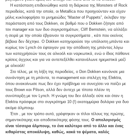
Η κατάσταση επιδεινώθηκε κατά τη διάρκεια της Monsters of Rock
περιοδείας, κατά την οποία, οι Metallica που προηγούνταν και είχαν
μόλις κυκλοφορήσει το μνημειώδες “Master of Puppets”, έκλεβαν την
παράσταση από τους Dokken, σε βαθμό που ο Dokken ζήτησε από
τον manager και των δυο συγκροτημάτων, Cliff Bernstein, να αλλάξει
η σειρά με την οποία έβγαιναν τα συγκροτήματα , κάτι που εκείνος
βέβαια δεν δέχτηκε. Ο Dokken κατηγορούσε την υπόλοιπη μπάντα και
κυρίως τον Lynch ότι έφταιγαν για την απόδοση της μπάντας λόγω
των καταχρήσεών τους σε αλκοόλ και ναρκωτικά, ενώ ο ίδιος πάθαινε
κρίσεις άγχους και για να αντεπεξέλθει κατανάλωνε ηρεμιστικά μαζί
με αλκοόλ!
Στο τέλος, με τη λήξη της περιοδείας, ο Don Dokken κανόνισε μια
συνάντηση με τη μπάντα, το management και στελέχη της Elektra,
όπου ανακοίνωσε πως δεν έχει πρόβλημα να συνεχίσει να παίζει με
τους Brown και Pilson, αλλά δεν άντεχε με τίποτα πλέον τη
συνύπαρξη με τον Lynch. H γνώμη του δεν άλλαξε ούτε και όταν η
Elektra πρόσφερε στο συγκρότημα 10 (!) εκατομμύρια δολάρια για δυο
ακόμα άλμπουμ.
Έτσι , με τον τρόπο αυτό, γράφτηκαν οι τίτλοι τέλους της πρώτης,
σημαντικότερης και αποδοτικότερης φάσης τους.
O απολογισμός
είναι τέσσερα άλμπουμ, το ένα καλύτερο από το άλλο και ένας
κιθαρίστας αποκάλυψη, καθώς, κακά τα ψέματα, καλός