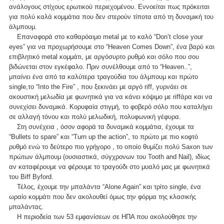
ανάλογους στίχους ερωτικού περιεχομένου. Εννοείται πως πρόκειται
για πολύ καλά κομμάτια που δεν στερούν τίποτα από τη δυναμική του
άλμπουμ.
Επαναφορά στο καθαρόαιμο metal με το καλό “Don’t close your
eyes” για να προχωρήσουμε στο “Heaven Comes Down”, ένα βαρύ και
επιβλητικό metal κομμάτι, με αργόσυρτο ρυθμό και σόλο που σου
βιδώνεται στον εγκέφαλο. Πριν συνέλθουμε από το “Heaven..”,
μπαίνει ένα από τα καλύτερα τραγούδια του άλμπουμ και πρώτο
single,το “Into the Fire” , που ξεκινάει με αργό riff, γυρνάει σε
ακουστική μελωδία με φωνητικά για να κάνει κόψιμο με riffάρα και να
συνεχίσει δυναμικά. Κορυφαία στιγμή, το φοβερό σόλο που καταλήγει
σε αλλαγή τόνου και πολύ μελωδική, πολυφωνική γέφυρα.
Στη συνέχεια , όσον αφορά τα δυναμικά κομμάτια, έχουμε τα
“Bullets to spare” και “Turn up the action”, το πρώτο με πιο κοφτό
ρυθμό ενώ το δεύτερο πιο γρήγορο , το οποίο θυμίζει πολύ Saxon των
πρώτων άλμπουμ (ουσιαστικά, σύγχρονων του Tooth and Nail), ιδίως
αν καταφέρουμε να φέρουμε το τραγούδι στο μυαλό μας με φωνητικά
του Biff Byford.
Τέλος, έχουμε την μπαλάντα “Alone Again” και τρίτο single, ένα
ωραίο κομμάτι που δεν ακολουθεί όμως την φόρμα της κλασικής
μπαλάντας.
Η περιοδεία των 53 εμφανίσεων σε ΗΠΑ που ακολούθησε την