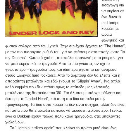
εισαγωγή για
να γυρίσει σε
ένα δυνατό
mid-tempo
κομμάτι με
ωραία
φωνητικά και
φυσικά σολάρα από τον Lynch. Στην συνέχεια έρχεται το “The Hunter”,
με τον πιο πιασάρικο ρυθμό του, για να φτάσουμε στο πασίγνωστο “In
my Dreams”. Κλασικό χιτάκι , α καπέλα εισαγωγή με το ρεφραίν, για
να μπει εκρηκτικά το τραγούδι. Από τα πιο γνωστά, αν όχι το
γνωστότερο – τραγούδια τους και ιδιαίτερα αγαπητό και ανάμεσα
στους Έλληνες hard rockάδες. Από το άλμπουμ δεν θα έλειπε και η
απαραίτητη μπαλάντα και εδώ έχουμε το “Slippin’ Away”, ένα απλά
καλό κομμάτι που δεν φτάνει όμως το επίπεδο μιας κλασικής
μπαλάντας της δεκαετίας του ’80. Στο άλμπουμ υπάρχει μάλιστα και
δεύτερη, το “Jaded Heart”, και αυτή στο ίδιο επίπεδο με την
προηγούμενη. Τα δυο αυτά κομμάτια δεν είναι άσχημα, αλλά δεν είναι
και αυτά που θα επιδιώξει κάποιος να ακούσει περισσότερο. Γενικά,
ενώ οι Dokken έχουν πολλά πολύ καλά τραγούδια, στις μπαλάντες
χωλαίνουν.
Το “Lightnin’ strikes again” που κλείνει το πρώτο μισό είναι ένα