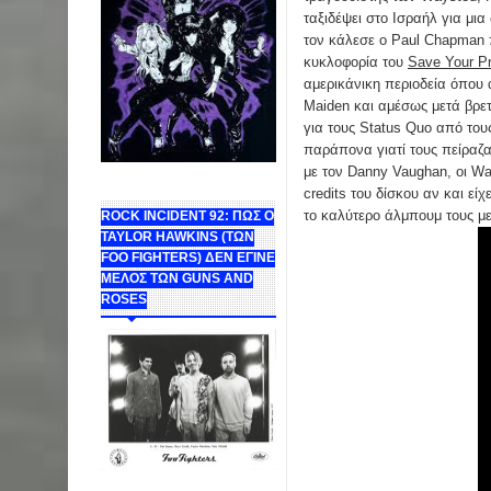
ταξιδέψει στο Ισραήλ για μια 
τον κάλεσε ο Paul Chapman 
κυκλοφορία του
Save Your P
αμερικάνικη περιοδεία όπου α
Maiden και αμέσως μετά βρε
για τους Status Quo από του
παράπονα γιατί τους πείραζ
με τον Danny Vaughan, οι W
credits του δίσκου αν και εί
το καλύτερο άλμπουμ τους με 
ROCK INCIDENT 92: ΠΩΣ Ο
TAYLOR HAWKINS (ΤΩΝ
FOO FIGHTERS) ΔΕΝ ΕΓΙΝΕ
ΜΕΛΟΣ ΤΩΝ GUNS AND
ROSES