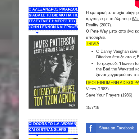
Ο ΑΛΕΞΑΝΔΡΟΣ ΡΙΧΑΡΔΟΣ
Η εμπορική αποτυχία οδήγησε
ΔΙΑΒΑΣΕ ΤΟ ΒΙΒΛΙΟ ΓΙΑ ΤΙΣ
αργότερα με το άλμπουμ
Wil
ΤΕΛΕΥΤΑΙΕΣ ΗΜΕΡΕΣ ΤΟΥ
Reality
(2007).
JOHN LENNON ΚΑΙ ΓΡΑΦΕΙ
O Pete Way μετά από ένα καρ
αποσυρθεί.
TRIVIA
O Danny Vaughan είναι 
Ditedoro έπαιξε στους 
Το τραγούδι “Heaven t
the Bad the Waysted
κα
ξαναηχογραφούσαν στο
ΠΡΟΤΕΙΝΟΜΕΝΗ ΔΙΣΚΟΓΡ
Vices (1983)
Save Your Prayers (1986)
15/7/19
ΟΙ DOORS ΤΟ L.A. WOMAN
Share on Facebook
KAI OI STRANGLERS!