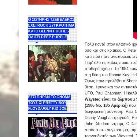
Ο ΣΩΤΗΡΗΣ ΤΖΕΒΕΛΕΚΟΣ
ΕΧΕΙ ROCK ΣΥΓΚΡΟΤΗΜΑ
ΚΑΙ Ο GLENN HUGHES
ΠΑΙΖΕΙ DEEP PURPLE
Πολύ κοντά στον κλασικό ήχ
όσο και στις κριτικές. Ο Pe
κάτι που ήταν αναπόφευκτο λ
Παρ’ όλο τις καλές προοπτικ
σταθερό σχήμα. Το 1984 κυκ
στη θέση του Ronnie Kayfiel
Όμως πριν προλάβει ο Sheph
θέση, έφυγε και τον αντικατ
UFO, Paul Chapman. Η
καλύ
ΕΤΣΙ ΠΗΡΑΝ ΤΟ ΟΝΟΜΑ
Waysted είναι το άλμπουμ
ΤΟΥΣ ΟΙ PRETTY BOY
(1986 No. 185 Αμερική)
που 
FLOYD/UGLY KID JOE
διαφορετική σύνθεση: Paul 
Danny Vaughan τραγούδι, Pe
John Ditedoro ντραμς. Ο Da
σπόντα στο συγκρότημα, αφο
τραγουδιστής των Waysted, F