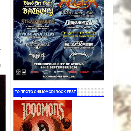
ς
,
d
ΤΟ ΠΡΩΤΟ CHILIOMODI ROCK FEST