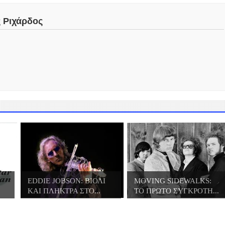
ς Ριχάρδος
EDDIE JOBSON: ΒΙΟΛΙ
MOVING SIDEWALKS:
ΚΑΙ ΠΛΗΚΤΡΑ ΣΤΟ...
ΤΟ ΠΡΩΤΟ ΣΥΓΚΡΟΤΗ...