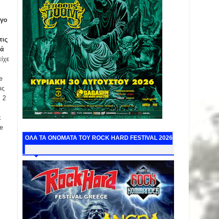
ίγο
τις
λά
είχε
e
ις
 2
k
e
ΟΛΑ ΤΑ ΟΝΟΜΑΤΑ ΤΟΥ ROCK HARD FESTIVAL 2026