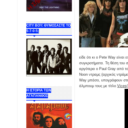
CITY BOY: ΘΥΜΟΣΑΣΤΕ ΤΟ
5-7-0-5;
είδε ότι κι ο Pete Way είναι
συγκροτήματα. Τη θέση του σ
αργότερα ο Paul Gray από το
Noon ντραμς (αρχικός ντράμε
Way μπάσο, υπογράφουν στην
άλμπουμ τους με τίτλο
Vices
Η ΙΣΤΟΡΙΑ ΤΩΝ
ΑΓΑΠΑΝΘΟΣ