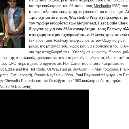
σχημάτισε το 1982 μετά την αποχώρησή του από τους UFO
και την κυκλοφορία του άλμπουμ τους
Mechanix
(1982) που
ήταν το τελευταίο εκείνης της περιόδου όπου συμμετείχε.
Λ
πριν σχηματίσει τους Waysted, o Way είχε ξεκινήσει με
τον πρώην κιθαρίστα των Motorhead, Fast Eddie Clark 
διεργασίες για ένα άλλο συγκρότημα, τους Fastway αλ
αποχώρησε πριν ηχογραφήσουν.
Ο λόγος ήταν ότι ενώ 
ξεκινήσει τους Fastway, συμφώνησε με τον Ozzy να γίνει
μέλος της μπάντας του, χωρίς καν να ειδοποιήσει τον Clark
για την αποχώρησή του. Υπολόγισε χωρίς την Sharon, μόλ
 επιρρεπής στο αλκοόλ, φρόντισε να τον απομακρύνει, μένοντας έξω κι από τα
τους UFO πήρε αρχικά ο οργανίστας Neil Carter που έπαιζε και μπάσο και
υς Eddie and the Hot Rods. Οι Waysted με σύνθεση Fin Muir τραγούδι, Fran
ρ των Def Leppard), Ronnie Kayfield κιθάρα, Paul Raymond πλήκτρα και Pet
 Chrysalis Records και τον Οκτώβριο του 1983 κυκλοφορούν το, πρώτο
(Νο 78 Μ.Βρετανία).