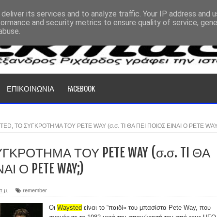
deliver its services and to analyze traffic. Your IP address and 
formance and security metrics to ensure quality of service, gen
abuse.
ΕΠΙΚΟΙΝΩΝΙΑ
FACEBOOK
ED, ΤΟ ΣΥΓΚΡΟΤΗΜΑ ΤΟΥ PETE WAY (σ.σ. TI ΘΑ ΠΕΙ ΠΟΙΟΣ ΕΙΝΑΙ Ο PETE WAY
ΥΓΚΡΟΤΗΜΑ ΤΟΥ PETE WAY (σ.σ. TI ΘΑ
ΑΙ Ο PETE WAY;)
π.μ.
remember
Οι
Waysted
είναι το “παιδί» του μπασίστα Pete Way, που