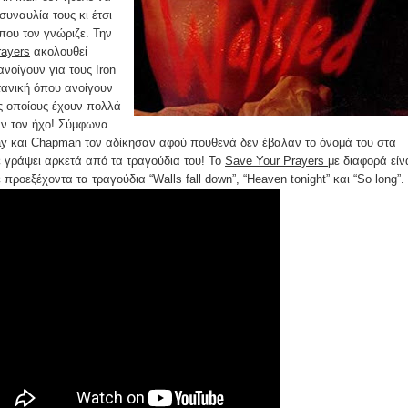
συναυλία τους κι έτσι
που τον γνώριζε. Την
rayers
ακολουθεί
νοίγουν για τους Iron
τανική όπου ανοίγουν
ς οποίους έχουν πολλά
αν τον ήχο! Σύμφωνα
ay και Chapman τον αδίκησαν αφού πουθενά δεν έβαλαν το όνομά του στα
χε γράψει αρκετά από τα τραγούδια του! Το
Save Your Prayers
με διαφορά είν
προεξέχοντα τα τραγούδια “Walls fall down”, “Heaven tonight” και “So long”.