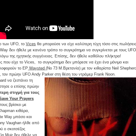
ο των UFO, το
Vices
θα μπορούσε να είχε καλύτερη τύχη τόσο στις πωλήσει
te Way δεν ήθελε με κανένα τρόπο το συγκρότημα να συγκρίνεται με τους UFO
όγω της ηχητικής συγγένειας. Επίσης, δεν ήθελε καθόλου πλήκτρα!
ές που είχε το Vices, το συγκρότημα δεν μπόρεσε να έχει ένα μόνιμο και
λοφορούν το EP
Waysted
(No 73 Μ.Βρετανία) με τον κιθαρίστα Neil Shepher
d, τον πρώην UFO Andy Parker στη θέση του ντράμερ Frank Noon.
ard να ζεστάνει τη
έστησε ο επίσης πρώην
τερη στιγμή για τους
Save Your Prayers
τους βρίσκει με
Chapman κιθάρα,
te Way μπάσο και
nny Vaughan ήλθε από
ύ ο σκοτσέζος
in Muir δεν ήθελε να