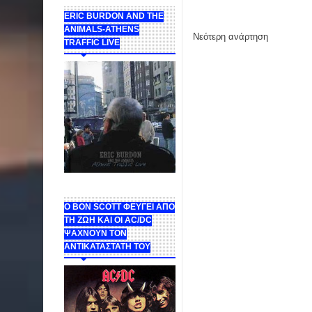
ERIC BURDON AND THE
ANIMALS-ATHENS
Νεότερη ανάρτηση
TRAFFIC LIVE
Ο BON SCOTT ΦΕΥΓΕΙ ΑΠΟ
ΤΗ ΖΩΗ ΚΑΙ ΟΙ AC/DC
ΨΑΧΝΟΥΝ ΤΟΝ
ΑΝΤΙΚΑΤΑΣΤΑΤΗ ΤΟΥ