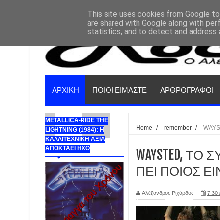
This site uses cookies from Google to 
are shared with Google along with per
statistics, and to detect and address 
ΑΡΧΙΚΗ
ΠΟΙΟΙ ΕΙΜΑΣΤΕ
ΑΡΘΡΟΓΡΑΦΟΙ
METALLICA-RIDE THE
Home
/
remember
/
WAYST
LIGHTNING (1984): Η
ΚΑΛΛΙΤΕΧΝΙΚΗ ΑΞΙΑ
ΑΠΟΚΤΑΕΙ ΗΧΟ
WAYSTED, ΤΟ Σ
ΠΕΙ ΠΟΙΟΣ ΕΙΝ
Αλέξανδρος Ριχάρδος
7:30 