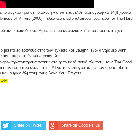
 το συγκρότημα στη διάλυση για να επανέλθει δισκογραφικά 14(!) χρόνια
derness of Mirrors
(2000). Τελευταίο studio άλμπουμ τους είναι το
The Harsh
διακό επεισόδιο και θεραπεία του καρκίνου κατά του προστάτη έχει
ο μετέπειτα τραγουδιστής των Tyketto και Vaughn, ενώ ο ντράμερ John
Britny Fox με το όνομα Johnny Dee!
onight» πρωτοπαρουσιάστηκε στο τρίτο κατά σειρά άλμπουμ τους
The Good
ι ήταν αυτό που έκανε την EMI να τους υπογράψει, με τον όρο ότι θα το
 καινούργιο άλμπουμ τους
Save Your Prayers.
ΑΦΙΑ
Share on Twitter
Share on Google Plus