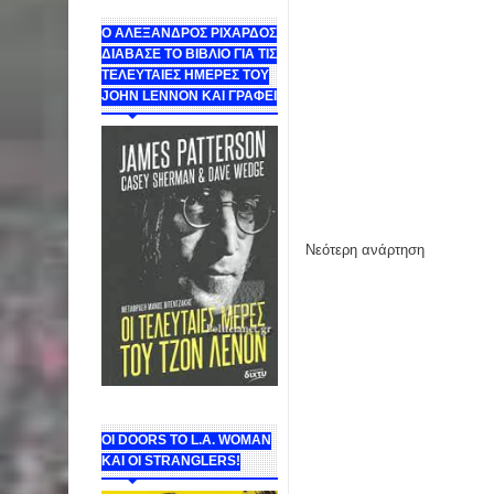
Ο ΑΛΕΞΑΝΔΡΟΣ ΡΙΧΑΡΔΟΣ
ΔΙΑΒΑΣΕ ΤΟ ΒΙΒΛΙΟ ΓΙΑ ΤΙΣ
ΤΕΛΕΥΤΑΙΕΣ ΗΜΕΡΕΣ ΤΟΥ
JOHN LENNON ΚΑΙ ΓΡΑΦΕΙ
Νεότερη ανάρτηση
ΟΙ DOORS ΤΟ L.A. WOMAN
KAI OI STRANGLERS!