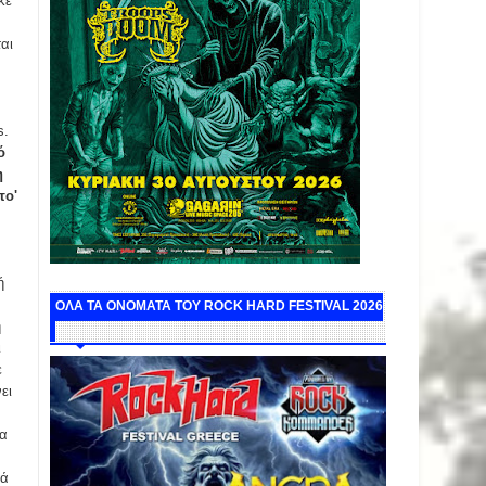
κε
αι
s.
ό
η
το'
ή
ΟΛΑ ΤΑ ΟΝΟΜΑΤΑ ΤΟΥ ROCK HARD FESTIVAL 2026
η
ι
ε
ει
ια
τά