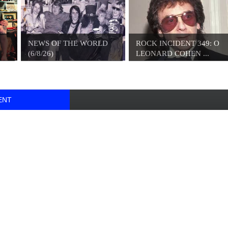
NEWS OF THE WORLD
ROCK INCIDENT 349: O
(6/8/26)
LEONARD COHEN ...
ENT