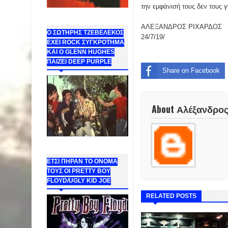
την εμφάνισή τους δεν τους 
ΑΛΕΞΑΝΔΡΟΣ ΡΙΧΑΡΔΟΣ
Ο ΣΩΤΗΡΗΣ ΤΖΕΒΕΛΕΚΟΣ
24/7/19/
ΕΧΕΙ ROCK ΣΥΓΚΡΟΤΗΜΑ
ΚΑΙ Ο GLENN HUGHES
ΠΑΙΖΕΙ DEEP PURPLE
Share on Facebook
About Αλέξανδρο
ΕΤΣΙ ΠΗΡΑΝ ΤΟ ΟΝΟΜΑ
ΤΟΥΣ ΟΙ PRETTY BOY
FLOYD/UGLY KID JOE
RELATED POSTS