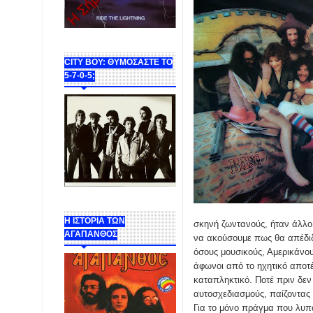
CITY BOY: ΘΥΜΟΣΑΣΤΕ ΤΟ
5-7-0-5;
Η ΙΣΤΟΡΙΑ ΤΩΝ
σκηνή ζωντανούς, ήταν άλλ
ΑΓΑΠΑΝΘΟΣ
να ακούσουμε πως θα απέδιδ
όσους μουσικούς, Αμερικάνους
άφωνοι από το ηχητικό αποτέ
καταπληκτικό. Ποτέ πριν δεν
αυτοσχεδιασμούς, παίζοντας
Για το μόνο πράγμα που λυπά