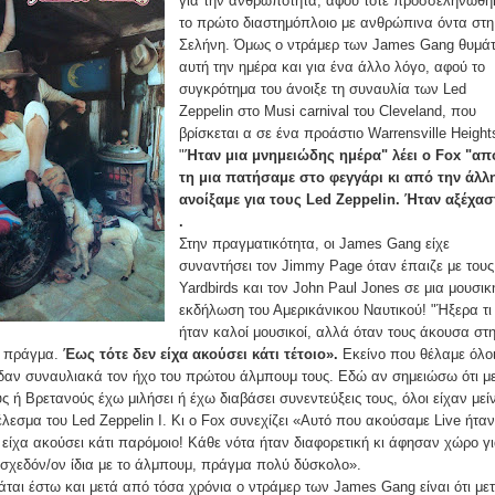
για την ανθρωπότητα, αφού τότε προσσεληνώθη
το πρώτο διαστημόπλοιο με ανθρώπινα όντα στη
Σελήνη. Όμως ο ντράμερ των James Gang θυμάτ
αυτή την ημέρα και για ένα άλλο λόγο, αφού το
συγκρότημα του άνοιξε τη συναυλία των Led
Zeppelin στο Musi carnival του Cleveland, που
βρίσκεται α σε ένα προάστιο Warrensville Height
"
Ήταν μια μνημειώδης ημέρα" λέει ο Fox "απ
τη μια πατήσαμε στο φεγγάρι κι από την άλλ
ανοίξαμε για τους Led Zeppelin. Ήταν αξέχασ
.
Στην πραγματικότητα, οι James Gang είχε
συναντήσει τον Jimmy Page όταν έπαιζε με τους
Yardbirds και τον John Paul Jones σε μια μουσικ
εκδήλωση του Αμερικάνικου Ναυτικού! "Ήξερα τι
ήταν καλοί μουσικοί, αλλά όταν τους άκουσα στ
ο πράγμα.
Έως τότε δεν είχα ακούσει κάτι τέτοιο».
Εκείνο που θέλαμε όλο
αν συναυλιακά τον ήχο του πρώτου άλμπουμ τους. Εδώ αν σημειώσω ότι μ
 ή Βρετανούς έχω μιλήσει ή έχω διαβάσει συνεντεύξεις τους, όλοι είχαν μείν
λεσμα του Led Zeppelin I. Κι ο Fox συνεχίζει «Αυτό που ακούσαμε Live ήταν
 είχα ακούσει κάτι παρόμοιο! Κάθε νότα ήταν διαφορετική κι άφησαν χώρο γ
 σχεδόν/ον ίδια με το άλμπουμ, πράγμα πολύ δύσκολο».
ται έστω και μετά από τόσα χρόνια ο ντράμερ των James Gang είναι ότι με