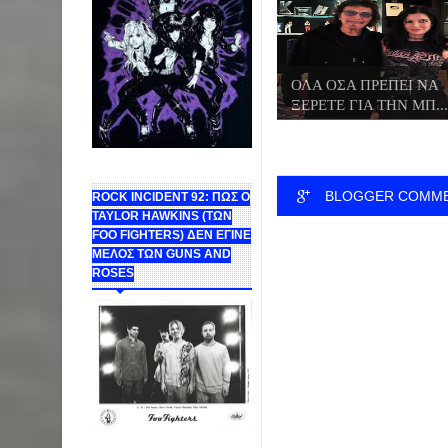
ΟΛΑ ΟΣΑ ΠΡΕΠΕΙ ΝΑ
ΞΕΡΕΤΕ ΓΙΑ ΤΗΝ ΜΠ...
BLOGGER COMM
ROCK INCIDENT 92: ΠΩΣ Ο
TAYLOR HAWKINS (ΤΩΝ
FOO FIGHTERS) ΔΕΝ ΕΓΙΝΕ
ΜΕΛΟΣ ΤΩΝ GUNS AND
ROSES