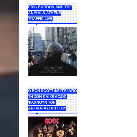
ERIC BURDON AND THE
ANIMALS-ATHENS
TRAFFIC LIVE
Ο BON SCOTT ΦΕΥΓΕΙ ΑΠΟ
ΤΗ ΖΩΗ ΚΑΙ ΟΙ AC/DC
ΨΑΧΝΟΥΝ ΤΟΝ
ΑΝΤΙΚΑΤΑΣΤΑΤΗ ΤΟΥ