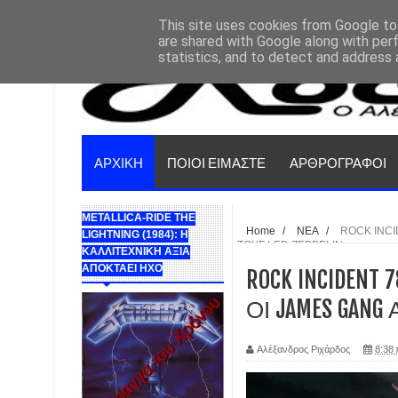
This site uses cookies from Google to 
are shared with Google along with per
statistics, and to detect and address 
ΑΡΧΙΚΗ
ΠΟΙΟΙ ΕΙΜΑΣΤΕ
ΑΡΘΡΟΓΡΑΦΟΙ
METALLICA-RIDE THE
Home
/
ΝΕΑ
/
ROCK INCI
LIGHTNING (1984): Η
ΤΟΥΣ LED ZEPPELIN
ΚΑΛΛΙΤΕΧΝΙΚΗ ΑΞΙΑ
ΑΠΟΚΤΑΕΙ ΗΧΟ
ROCK INCIDENT
ΟΙ JAMES GANG
Αλέξανδρος Ριχάρδος
8:38 