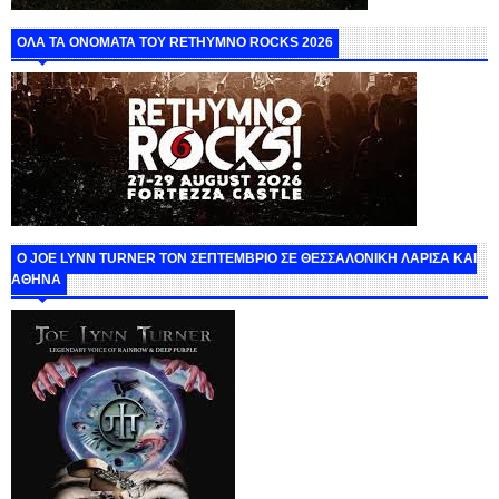
ΟΛΑ ΤΑ ΟΝΟΜΑΤΑ ΤΟΥ RETHYMNO ROCKS 2026
O JOE LYNN TURNER ΤΟΝ ΣΕΠΤΕΜΒΡΙΟ ΣΕ ΘΕΣΣΑΛΟΝΙΚΗ ΛΑΡΙΣΑ ΚΑΙ
ΑΘΗΝΑ