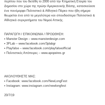
περίπου που του διετέθη το 2000 από την Κτηματική Εταιρία του
Δημοσίου στο χώρο της πρώην Αμερικανικής Βάσης, κατασκεύασε
ένα πανέμορφο Πολιτιστικό & Αθλητικό Πάρκο που ήδη σήμερα
θεωρείται ένα από τα μεγαλύτερα και σπουδαιότερα Πολιτιστικά &
Αθλητικά συγκροτήματα του Νομού Αττικής.
ΠΑΡΑΓΩΓΗ / ΕΠΙΚΟΙΝΩΝΙΑ / ΠΡΟΩΘΗΣΗ:
• Manster Design – www.mansterdesign.com
• 3PLab – www.facebook.com/3plabgr
• Playfalse – www.facebook.com/playfalseofficial
• Πολιτιστικές Απόπειρες – www.apopeires.gr
ΑΚΟΛΟΥΘΗΣΤΕ ΜΑΣ:
• Facebook:
www.facebook.com/NewLongFest
• Instagram:
www.instagram.com/newlongfest
20/7/19