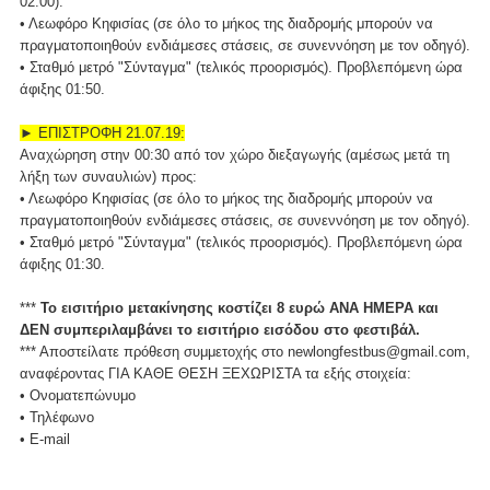
02:00).
• Λεωφόρο Κηφισίας (σε όλο το μήκος της διαδρομής μπορούν να
πραγματοποιηθούν ενδιάμεσες στάσεις, σε συνεννόηση με τον οδηγό).
• Σταθμό μετρό "Σύνταγμα" (τελικός προορισμός). Προβλεπόμενη ώρα
άφιξης 01:50.
► ΕΠΙΣΤΡΟΦΗ 21.07.19:
Αναχώρηση στην 00:30 από τον χώρο διεξαγωγής (αμέσως μετά τη
λήξη των συναυλιών) προς:
• Λεωφόρο Κηφισίας (σε όλο το μήκος της διαδρομής μπορούν να
πραγματοποιηθούν ενδιάμεσες στάσεις, σε συνεννόηση με τον οδηγό).
• Σταθμό μετρό "Σύνταγμα" (τελικός προορισμός). Προβλεπόμενη ώρα
άφιξης 01:30.
***
Το εισιτήριο μετακίνησης κοστίζει 8 ευρώ ΑΝΑ ΗΜΕΡΑ και
ΔΕΝ συμπεριλαμβάνει το εισιτήριο εισόδου στο φεστιβάλ.
*** Αποστείλατε πρόθεση συμμετοχής στο newlongfestbus@gmail.com,
αναφέροντας ΓΙΑ ΚΑΘΕ ΘΕΣΗ ΞΕΧΩΡΙΣΤΑ τα εξής στοιχεία:
• Ονοματεπώνυμο
• Τηλέφωνο
• E-mail