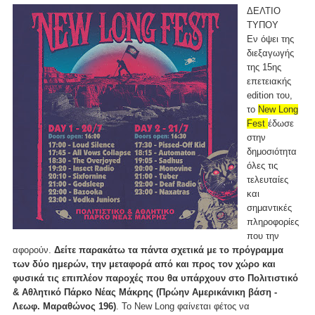
ΔΕΛΤΙΟ
ΤΥΠΟΥ
Εν όψει της
διεξαγωγής
της 15ης
επετειακής
edition του,
το
New Long
Fest
έδωσε
στην
δημοσιότητα
όλες τις
τελευταίες
και
σημαντικές
πληροφορίες
που την
αφορούν.
Δείτε παρακάτω τα πάντα σχετικά με το πρόγραμμα
των δύο ημερών, την μεταφορά από και προς τον χώρο και
φυσικά τις επιπλέον παροχές που θα υπάρχουν στο Πολιτιστικό
& Αθλητικό Πάρκο Νέας Μάκρης (Πρώην Αμερικάνικη βάση -
Λεωφ. Μαραθώνος 196)
. Το New Long φαίνεται φέτος να