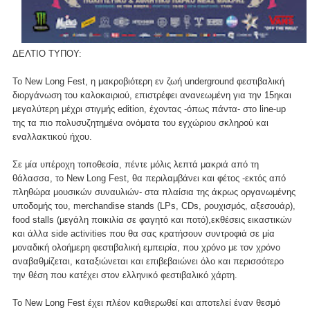
ΔΕΛΤΙΟ ΤΥΠΟΥ:
Το New Long Fest, η μακροβιότερη εν ζωή underground φεστιβαλική
διοργάνωση του καλοκαιριού, επιστρέφει ανανεωμένη για την 15ηκαι
μεγαλύτερη μέχρι στιγμής edition, έχοντας -όπως πάντα- στο line-up
της τα πιο πολυσυζητημένα ονόματα του εγχώριου σκληρού και
εναλλακτικού ήχου.
Σε μία υπέροχη τοποθεσία, πέντε μόλις λεπτά μακριά από τη
θάλασσα, το New Long Fest, θα περιλαμβάνει και φέτος -εκτός από
πληθώρα μουσικών συναυλιών- στα πλαίσια της άκρως οργανωμένης
υποδομής του, merchandise stands (LPs, CDs, ρουχισμός, αξεσουάρ),
food stalls (μεγάλη ποικιλία σε φαγητό και ποτό),εκθέσεις εικαστικών
και άλλα side activities που θα σας κρατήσουν συντροφιά σε μία
μοναδική ολοήμερη φεστιβαλική εμπειρία, που χρόνο με τον χρόνο
αναβαθμίζεται, καταξιώνεται και επιβεβαιώνει όλο και περισσότερο
την θέση που κατέχει στον ελληνικό φεστιβαλικό χάρτη.
Το New Long Fest έχει πλέον καθιερωθεί και αποτελεί έναν θεσμό