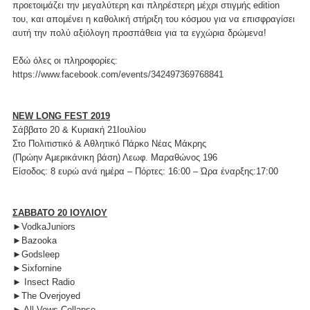
προετοιμάζει την μεγαλύτερη και πληρέστερη μέχρι στιγμής edition
του, και απομένει η καθολική στήριξη του κόσμου για να επισφραγίσει
αυτή την πολύ αξιόλογη προσπάθεια για τα εγχώρια δρώμενα!
Εδώ όλες οι πληροφορίες:
https://www.facebook.com/events/342497369768841
NEW LONG FEST 2019
Σάββατο 20 & Κυριακή 21Ιουλίου
Στο Πολιτιστικό & Αθλητικό Πάρκο Νέας Μάκρης
(Πρώην Αμερικάνικη βάση) Λεωφ. Μαραθώνος 196
Είσοδος: 8 ευρώ ανά ημέρα – Πόρτες: 16:00 – Ώρα έναρξης:17:00
ΣΑΒΒΑΤΟ 20 ΙΟΥΛΙΟΥ
►VodkaJuniors
►Bazooka
►Godsleep
►Sixfornine
► Insect Radio
►The Overjoyed
► All Vows Collapse