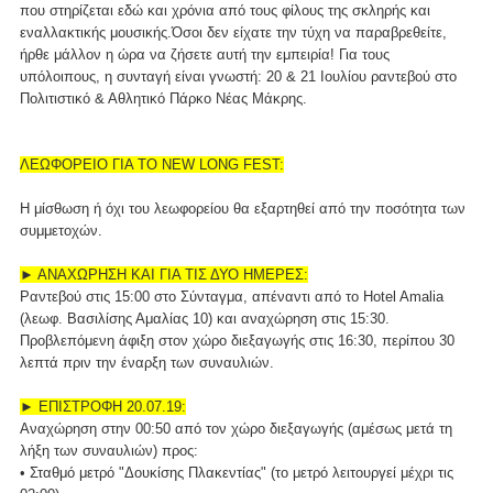
που στηρίζεται εδώ και χρόνια από τους φίλους της σκληρής και
εναλλακτικής μουσικής.Όσοι δεν είχατε την τύχη να παραβρεθείτε,
ήρθε μάλλον η ώρα να ζήσετε αυτή την εμπειρία! Για τους
υπόλοιπους, η συνταγή είναι γνωστή: 20 & 21 Ιουλίου ραντεβού στο
Πολιτιστικό & Αθλητικό Πάρκο Νέας Μάκρης.
ΛΕΩΦΟΡΕΙΟ ΓΙΑ ΤΟ NEW LONG FEST:
Η μίσθωση ή όχι του λεωφορείου θα εξαρτηθεί από την ποσότητα των
συμμετοχών.
► ΑΝΑΧΩΡΗΣΗ ΚΑΙ ΓΙΑ ΤΙΣ ΔΥΟ ΗΜΕΡΕΣ:
Ραντεβού στις 15:00 στο Σύνταγμα, απέναντι από το Hotel Amalia
(λεωφ. Βασιλίσης Αμαλίας 10) και αναχώρηση στις 15:30.
Προβλεπόμενη άφιξη στον χώρο διεξαγωγής στις 16:30, περίπου 30
λεπτά πριν την έναρξη των συναυλιών.
► ΕΠΙΣΤΡΟΦΗ 20.07.19:
Αναχώρηση στην 00:50 από τον χώρο διεξαγωγής (αμέσως μετά τη
λήξη των συναυλιών) προς:
• Σταθμό μετρό "Δουκίσης Πλακεντίας" (το μετρό λειτουργεί μέχρι τις