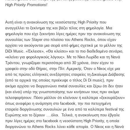
High Priority Promotions!
Αυτή είναι η ανακοίνωση της νεοσύστατης High Priority που
αναγγέλλει το ξεκίνημα της και βάζει τέλος στη φημολογία. Μια
φημολογία που είχε ξεκινήσει λίγες ημέρες πριν την ανακοίνωση της
συναυλίας των Slayer στο πλαίσιο του Athens Rocks, όπου είχαν
αρχίσει να ακούγονται μια σειρά από φήμες σχετικά με το μέλλον της
DiDi Music. «Έκλεισε», «Θα κλείσει» και το πιο διαδεδομένο σενάριο,
«κλείνει για φορολογικούς λόγους». Με το Νίκο Λωρίδα και τη Νανά
Τράντου, γνωρίζομαι περισσότερο από 30 χρόνια, όταν είχαν το
γραφείο στην οδό Θήρας, στην Πλτ. Αμερικής. Όταν ο Νίκος είχε μια
από τις πρώτες ελληνικές ανεξάρτητες εταιρείες τη Δικαίωμα Διάβασης
(από τα αρχικά της οποίας προέκυψε ο τίτλος Di Di music), πριν
ακόμα αρχίσει να διοργανώνει metal συναυλίες και ξέρω ότι δεν ήταν
(και είναι) υπέρ της γνωστοποίησης των κινήσεων τους πριν ακόμα
τελεσφορήσουν. Πόσο μάλλον ότι κλείνουν ή καλύτερα «ξεκουράζουν»
όπως αναφέρει η ανάρτηση στο facebook, την πιο πετυχημένη
εταιρεία διοργάνωσης συναυλιών με ένα από τα καλύτερα festival της
Ευρώπης και το ξέρουν ….όλοι. Τελικά, η ανακοίνωση που έβγαλε
πριν λίγες ημέρες στο facebook η νεοσύστατη High Priority, η οποία
διοργανώνει το Athens Rocks λύνει κάθε απορία. Ο Νίκος και η Νανά