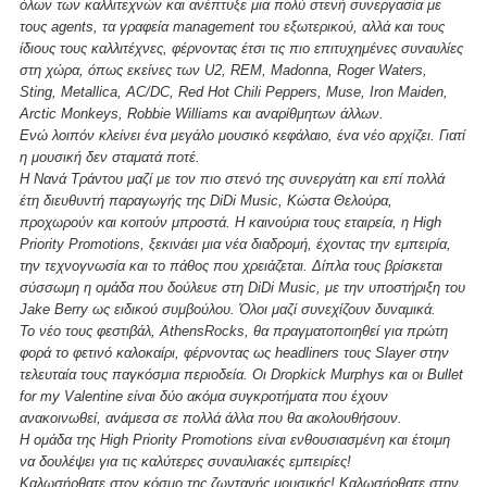
όλων των καλλιτεχνών και ανέπτυξε μια πολύ στενή συνεργασία με
τους agents, τα γραφεία management του εξωτερικού, αλλά και τους
ίδιους τους καλλιτέχνες, φέρνοντας έτσι τις πιο επιτυχημένες συναυλίες
στη χώρα, όπως εκείνες των U2, REM, Madonna, Roger Waters,
Sting, Metallica, AC/DC, Red Hot Chili Peppers, Muse, Iron Maiden,
Arctic Monkeys, Robbie Williams και αναρίθμητων άλλων.
Ενώ λοιπόν κλείνει ένα μεγάλο μουσικό κεφάλαιο, ένα νέο αρχίζει. Γιατί
η μουσική δεν σταματά ποτέ.
Η Νανά Τράντου μαζί με τον πιο στενό της συνεργάτη και επί πολλά
έτη διευθυντή παραγωγής της DiDi Music, Κώστα Θελούρα,
προχωρούν και κοιτούν μπροστά. Η καινούρια τους εταιρεία, η High
Priority Promotions, ξεκινάει μια νέα διαδρομή, έχοντας την εμπειρία,
την τεχνογνωσία και το πάθος που χρειάζεται. Δίπλα τους βρίσκεται
σύσσωμη η ομάδα που δούλευε στη DiDi Music, με την υποστήριξη του
Jake Berry ως ειδικού συμβούλου. Όλοι μαζί συνεχίζουν δυναμικά.
Το νέο τους φεστιβάλ, AthensRocks, θα πραγματοποιηθεί για πρώτη
φορά το φετινό καλοκαίρι, φέρνοντας ως headliners τους Slayer στην
τελευταία τους παγκόσμια περιοδεία. Οι Dropkick Murphys και οι Bullet
for my Valentine είναι δύο ακόμα συγκροτήματα που έχουν
ανακοινωθεί, ανάμεσα σε πολλά άλλα που θα ακολουθήσουν.
Η ομάδα της High Priority Promotions είναι ενθουσιασμένη και έτοιμη
να δουλέψει για τις καλύτερες συναυλιακές εμπειρίες!
Καλωσήρθατε στον κόσμο της ζωντανής μουσικής! Καλωσήρθατε στην