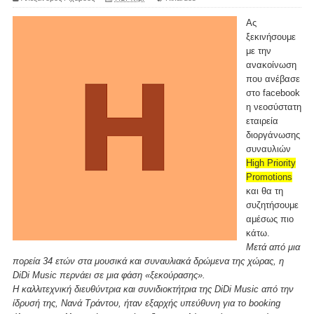
Ας
ξεκινήσουμε
με την
ανακοίνωση
που ανέβασε
στο facebook
η νεοσύστατη
εταιρεία
διοργάνωσης
συναυλιών
High Priority
Promotions
και θα τη
συζητήσουμε
αμέσως πιο
κάτω.
Μετά από μια
πορεία 34 ετών στα μουσικά και συναυλιακά δρώμενα της χώρας, η
DiDi Music περνάει σε μια φάση «ξεκούρασης».
Η καλλιτεχνική διευθύντρια και συνιδιοκτήτρια της DiDi Music από την
ίδρυσή της, Νανά Τράντου, ήταν εξαρχής υπεύθυνη για το booking