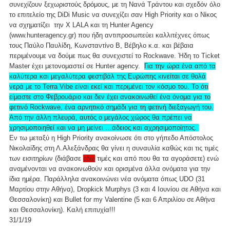
συνεχίζουν ξεχωριστούς δρόμους, με τη Νανά Τράντου και σχεδόν όλο
το επιτελείο της DiDi Music να συνεχίζει σαν High Priority και ο Νίκος
να σχηματίζει την X LALA και τη Hunter Agency
(
www.hunteragency.gr
) που ήδη αντιπροσωπεύει καλλιτέχνες όπως
τους Παύλο Παυλίδη, Κωνσταντίνο Β, Βέβηλο κ.α. και βέβαια
περιμένουμε να δούμε πως θα συνεχιστεί το Rockwave. Ήδη το Ticket
Master έχει μετονομαστεί σε Hunter agency.
Για την ώρα ένα από τα
καλύτερα και μεγαλύτερα φεστιβάλ της Ευρώπης κινείται σε θολά
νερά με τo Terra Vibe είναι εκεί και περιμένει τον κόσμο του. Το ότι
είμαστε στο Φεβρουάριο και δεν έχει ανακοινωθεί ένα όνομα για το
φετινό Rockwave, ένα αρνητικό σημάδι για τη φετινή διεξαγωγή του.
Από την άλλη πλευρά, αυτός ο μεγάλος χώρος θα πρέπει να
χρησιμοποιηθεί και να μη μείνει …άδειος και αχρησιμοποίητος.
Εν τω μεταξύ η High Priority ανακοίνωσε ότι στο γήπεδο Απόστολος
Νικολαίδης στη Λ.Αλεξάνδρας θα γίνει η συναυλία καθώς και τις τιμές
των εισιτηρίων (διάβασε
εδώ
τιμές και από που θα τα αγοράσετε) ενώ
αναμένονται να ανακοινωθούν και ορισμένα άλλα ονόματα για την
ίδια ημέρα. Παράλληλα ανακοινώνει νέα ονόματα όπως UDO (31
Μαρτίου στην Αθήνα), Dropkick Murphys (3 και 4 Ιουνίου σε Αθήνα και
Θεσσαλονίκη) και Bullet for my Valentine (5 και 6 Απριλίου σε Αθήνα
και Θεσσαλονίκη). Καλή επιτυχία!!!
31/1/19