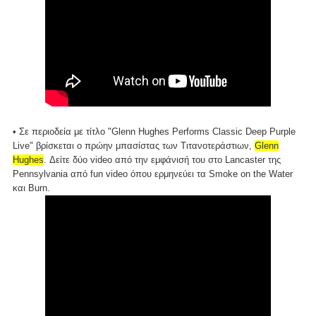
• Σε περιοδεία με τίτλο "Glenn Hughes Performs Classic Deep Purple
Live" βρίσκεται ο πρώην μπασίστας των Τιτανοτεράστιων,
Glenn
Hughes
. Δείτε δύο video από την εμφάνισή του στο Lancaster της
Pennsylvania από fun video όπου ερμηνεύει τα Smoke on the Water
και Burn.