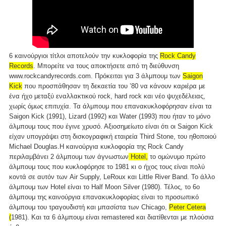
6 καινούργιοι τίτλοι αποτελούν την κυκλοφορία της
Rock Candy
Records
. Μπορείτε να τους αποκτήσετε από τη διεύθυνση
www.rockcandyrecords.com. Πρόκειται για 3 άλμπουμ των
Saigon
Kick
που προσπάθησαν τη δεκαετία του ’80 να κάνουν καριέρα με
ένα ήχο μεταξύ εναλλακτικού rock, hard rock και νέο ψυχεδέλειας,
χωρίς όμως επιτυχία. Τα άλμπουμ που επανακυκλοφόρησαν είναι τα
Saigon Kick (1991), Lizard (1992) και Water (1993) που ήταν το μόνο
άλμπουμ τους που έγινε χρυσό. Αξιοσημείωτο είναι ότι οι Saigon Kick
είχαν υπογράψει στη δισκογραφική εταιρεία Third Stone, του ηθοποιού
Michael Douglas.Η καινούργια κυκλοφορία της Rock Candy
περιλαμβάνει 2 άλμπουμ των άγνωστων
Hotel,
το ομώνυμο πρώτο
άλμπουμ τους που κυκλοφόρησε το 1981 κι ο ήχος τους είναι πολύ
κοντά σε αυτόν των Air Supply, LeRoux και Little River Band. Το άλλο
άλμπουμ των Hotel είναι το Half Moon Silver (1980). Τέλος, το 6ο
άλμπουμ της καινούργια επανακυκλοφορίας είναι το προσωπικό
άλμπουμ του τραγουδιστή και μπασίστα των Chicago,
Peter Cetera
(
1981). Και τα 6 άλμπουμ είναι remastered και διατίθενται με πλούσια