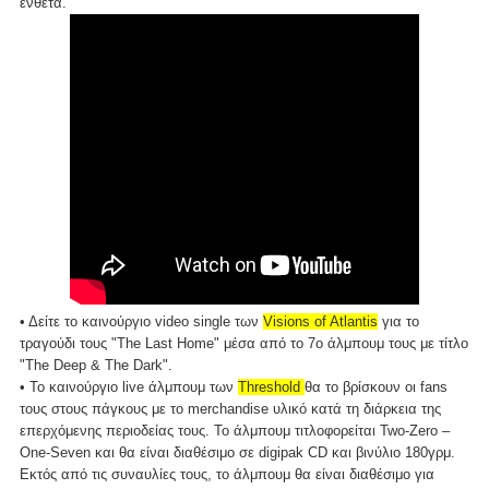
ένθετα.
• Δείτε το καινούργιο video single των
Visions of Atlantis
για το
τραγούδι τους "The Last Home" μέσα από το 7ο άλμπουμ τους με τίτλο
"The Deep & The Dark".
• Το καινούργιο live άλμπουμ των
Threshold
θα το βρίσκουν οι fans
τους στους πάγκους με το merchandise υλικό κατά τη διάρκεια της
επερχόμενης περιοδείας τους. Το άλμπουμ τιτλοφορείται Two-Zero –
One-Seven και θα είναι διαθέσιμο σε digipak CD και βινύλιο 180γρμ.
Εκτός από τις συναυλίες τους, το άλμπουμ θα είναι διαθέσιμο για