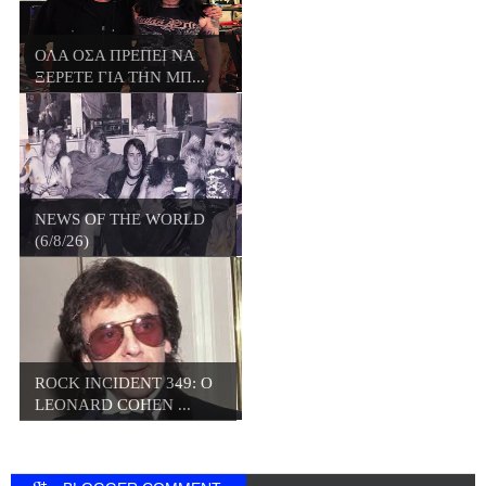
ΟΛΑ ΟΣΑ ΠΡΕΠΕΙ ΝΑ
ΞΕΡΕΤΕ ΓΙΑ ΤΗΝ ΜΠ...
NEWS OF THE WORLD
(6/8/26)
ROCK INCIDENT 349: O
LEONARD COHEN ...