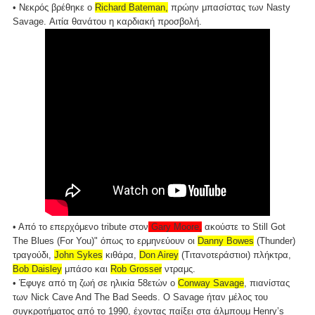
• Νεκρός βρέθηκε ο
Richard Bateman,
πρώην μπασίστας των Nasty
Savage. Αιτία θανάτου η καρδιακή προσβολή.
• Από το επερχόμενο tribute στον
Gary Moore,
ακούστε το Still Got
The Blues (For You)" όπως το ερμηνεύουν οι
Danny Bowes
(Thunder)
τραγούδι,
John Sykes
κιθάρα,
Don Airey
(Τιτανοτεράστιοι) πλήκτρα,
Bob Daisley
μπάσο και
Rob Grosser
ντραμς.
• Έφυγε από τη ζωή σε ηλικία 58ετών ο
Conway Savage
, πιανίστας
των Nick Cave And The Bad Seeds. O Savage ήταν μέλος του
συγκροτήματος από το 1990, έχοντας παίξει στα άλμπουμ Henry’s