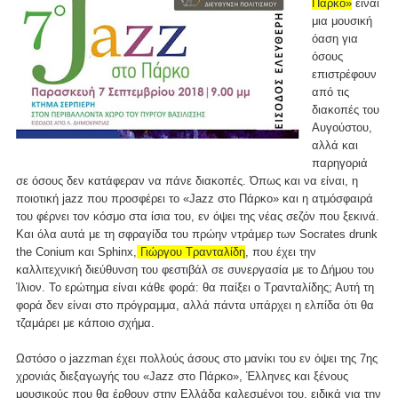
Πάρκο»
είναι
μια μουσική
όαση για
όσους
επιστρέφουν
από τις
διακοπές του
Αυγούστου,
αλλά και
παρηγοριά
σε όσους δεν κατάφεραν να πάνε διακοπές. Όπως και να είναι, η
ποιοτική jazz που προσφέρει το «Jazz στο Πάρκο» και η ατμόσφαιρά
του φέρνει τον κόσμο στα ίσια του, εν όψει της νέας σεζόν που ξεκινά.
Και όλα αυτά με τη σφραγίδα του πρώην ντράμερ των Socrates drunk
the Conium και Sphinx,
Γιώργου Τρανταλίδη
, που έχει την
καλλιτεχνική διεύθυνση του φεστιβάλ σε συνεργασία με το Δήμου του
Ίλιον. Το ερώτημα είναι κάθε φορά: θα παίξει ο Τρανταλίδης; Αυτή τη
φορά δεν είναι στο πρόγραμμα, αλλά πάντα υπάρχει η ελπίδα ότι θα
τζαμάρει με κάποιο σχήμα.
Ωστόσο ο jazzman έχει πολλούς άσους στο μανίκι του εν όψει της 7ης
χρονιάς διεξαγωγής του «Jazz στο Πάρκο», Έλληνες και ξένους
μουσικούς που θα έρθουν στην Ελλάδα καλεσμένοι του, ειδικά για την