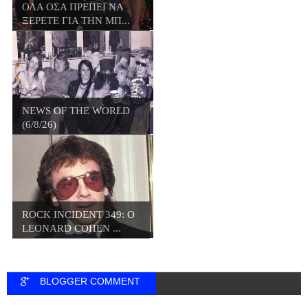
ΟΛΑ ΟΣΑ ΠΡΕΠΕΙ ΝΑ
ΞΕΡΕΤΕ ΓΙΑ ΤΗΝ ΜΠ...
NEWS OF THE WORLD
(6/8/26)
ROCK INCIDENT 349: O
LEONARD COHEN ...
BLOGGER COMMENT