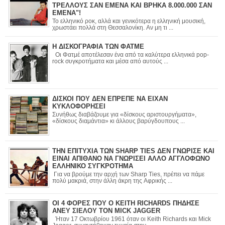
ΤΡΕΛΛΟΥΣ ΣΑΝ ΕΜΕΝΑ ΚΑΙ ΒΡΗΚΑ 8.000.000 ΣΑΝ
ΕΜΕΝΑ"!
Το ελληνικό ροκ, αλλά και γενικότερα η ελληνική μουσική,
χρωστάει πολλά στη Θεσσαλονίκη. Αν μη τι ...
Η ΔΙΣΚΟΓΡΑΦΙΑ ΤΩΝ ΦΑΤΜΕ
Οι Φατμέ αποτέλεσαν ένα από τα καλύτερα ελληνικά pop-
rock συγκροτήματα και μέσα από αυτούς ...
ΔΙΣΚΟΙ ΠΟΥ ΔΕΝ ΕΠΡΕΠΕ ΝΑ ΕΙΧΑΝ
ΚΥΚΛΟΦΟΡΗΣΕΙ
Συνήθως διαβάζουμε για «δίσκους αριστουργήματα»,
«δίσκους διαμάντια» κι άλλους βαρύγδουπους ...
ΤΗΝ ΕΠΙΤΥΧΙΑ ΤΩΝ SHARP TIES ΔΕΝ ΓΝΩΡΙΣΕ ΚΑΙ
ΕΙΝΑΙ ΑΠΙΘΑΝΟ ΝΑ ΓΝΩΡΙΣΕΙ ΑΛΛΟ ΑΓΓΛΟΦΩΝΟ
ΕΛΛΗΝΙΚΟ ΣΥΓΚΡΟΤΗΜΑ
Για να βρούμε την αρχή των Sharp Ties, πρέπει να πάμε
πολύ μακριά, στην άλλη άκρη της Αφρικής ...
ΟΙ 4 ΦΟΡΕΣ ΠΟΥ Ο KEITH RICHARDS ΠΗΔΗΣΕ
ΑΝΕΥ ΣΙΕΛΟΥ ΤΟΝ MICK JAGGER
Ήταν 17 Οκτωβρίου 1961 όταν οι Keith Richards και Mick