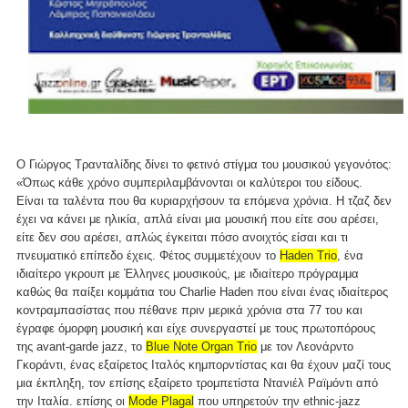
Ο Γιώργος Τρανταλίδης δίνει το φετινό στίγμα του μουσικού γεγονότος:
«Όπως κάθε χρόνο συμπεριλαμβάνονται οι καλύτεροι του είδους.
Είναι τα ταλέντα που θα κυριαρχήσουν τα επόμενα χρόνια. Η τζαζ δεν
έχει να κάνει με ηλικία, απλά είναι μια μουσική που είτε σου αρέσει,
είτε δεν σου αρέσει, απλώς έγκειται πόσο ανοιχτός είσαι και τι
πνευματικό επίπεδο έχεις. Φέτος συμμετέχουν το
Haden Trio
, ένα
ιδιαίτερο γκρουπ με Έλληνες μουσικούς, με ιδιαίτερο πρόγραμμα
καθώς θα παίξει κομμάτια του Charlie Haden που είναι ένας ιδιαίτερος
κοντραμπασίστας που πέθανε πριν μερικά χρόνια στα 77 του και
έγραφε όμορφη μουσική και είχε συνεργαστεί με τους πρωτοπόρους
της avant-garde jazz, το
Blue Note Organ Trio
με τον Λεονάρντο
Γκοράντι, ένας εξαίρετος Ιταλός κημπορντίστας και θα έχουν μαζί τους
μια έκπληξη, τον επίσης εξαίρετο τρομπετίστα Ντανιέλ Ραϊμόντι από
την Ιταλία. επίσης οι
Mode Plagal
που υπηρετούν την ethnic-jazz