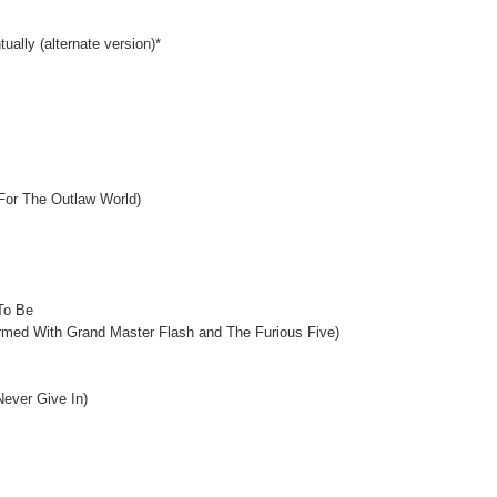
ally (alternate version)*
For The Outlaw World)
 To Be
ormed With Grand Master Flash and The Furious Five)
ever Give In)