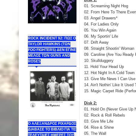
01. Screaming Night Hog
02. From Here To There Eventu
03. Angel Drawers*
04. For Ladies Only
05. You Win Again
06. My Sportin' Life
ROCK INCIDENT 92: ΠΩΣ Ο
07. Drift Away
TAYLOR HAWKINS (ΤΩΝ
08. Straight Shootin' Woman
FOO FIGHTERS) ΔΕΝ ΕΓΙΝΕ
09. Caroline (Are You Ready 
ΜΕΛΟΣ ΤΩΝ GUNS AND
10. Skullduggery
ROSES
11. Hold Your Head Up
12. Hot Night In A Cold Town
13. Give Me News I Can Use
14. Ain't Nothin' Like It Used
15. Magic Carpet Ride (Perf
Disk 2:
01. Hold On (Never Give Up N
02. Rock & Roll Rebels
03. Give Me Life
Ο ΑΛΕΞΑΝΔΡΟΣ ΡΙΧΑΡΔΟΣ
04. Rise & Shine
ΔΙΑΒΑΣΕ ΤΟ ΒΙΒΛΙΟ ΓΙΑ ΤΙΣ
05. The Wall
ΤΕΛΕΥΤΑΙΕΣ ΗΜΕΡΕΣ ΤΟΥ