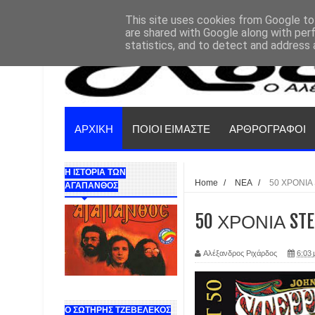
This site uses cookies from Google to 
are shared with Google along with per
statistics, and to detect and address 
ΑΡΧΙΚΗ
ΠΟΙΟΙ ΕΙΜΑΣΤΕ
ΑΡΘΡΟΓΡΑΦΟΙ
Η ΙΣΤΟΡΙΑ ΤΩΝ
Home
/
ΝΕΑ
/
50 ΧΡΟΝΙ
ΑΓΑΠΑΝΘΟΣ
50 ΧΡΟΝΙΑ STE
Αλέξανδρος Ριχάρδος
6:03 
Ο ΣΩΤΗΡΗΣ ΤΖΕΒΕΛΕΚΟΣ