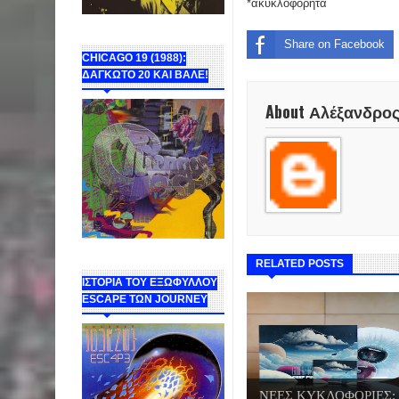
*ακυκλοφόρητα
Share on Facebook
CHICAGO 19 (1988):
ΔΑΓΚΩΤΟ 20 ΚΑΙ ΒΑΛΕ!
About Αλέξανδρο
RELATED POSTS
ΙΣΤΟΡΙΑ ΤΟΥ ΕΞΩΦΥΛΛΟΥ
ESCAPE ΤΩΝ JOURNEY
ΝΕΕΣ ΚΥΚΛΟΦΟΡΙΕΣ: