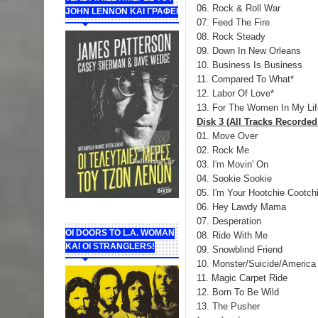
06. Rock & Roll War
JOHN LENNON ΚΑΙ ΓΡΑΦΕΙ
07. Feed The Fire
08. Rock Steady
09. Down In New Orleans
10. Business Is Business
11. Compared To What*
12. Labor Of Love*
13. For The Women In My Lif
Disk 3 (All Tracks Recorded
01. Move Over
02. Rock Me
03. I'm Movin' On
04. Sookie Sookie
05. I'm Your Hootchie Cootc
06. Hey Lawdy Mama
07. Desperation
ΟΙ DOORS ΤΟ L.A. WOMAN
08. Ride With Me
KAI OI STRANGLERS!
09. Snowblind Friend
10. Monster/Suicide/America
11. Magic Carpet Ride
12. Born To Be Wild
13. The Pusher