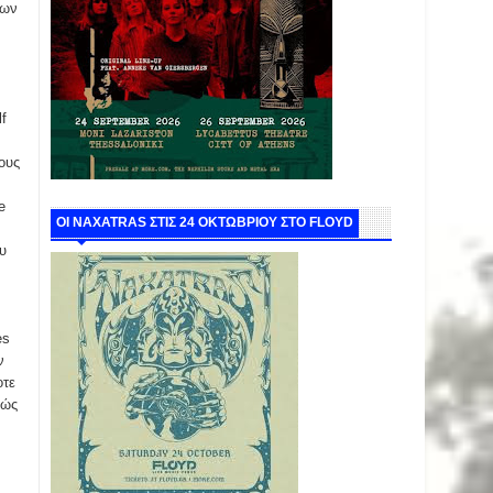
ίων
f
τους
e
ΟΙ NAXATRAS ΣΤΙΣ 24 ΟΚΤΩΒΡΙΟΥ ΣΤΟ FLOYD
υ
es
ν
οτε
θώς