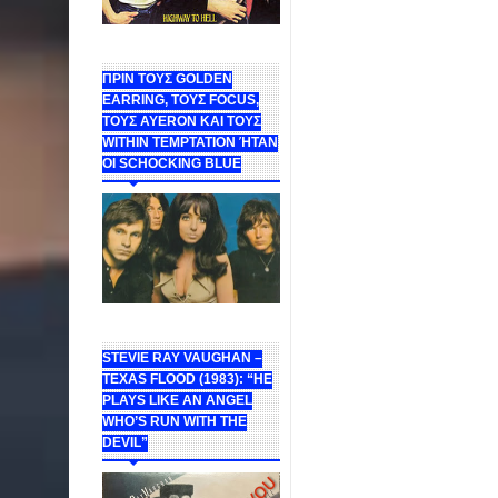
ΠΡΙΝ ΤΟΥΣ GOLDEN
EARRING, ΤΟΥΣ FOCUS,
ΤΟΥΣ ΑΥΕROΝ ΚΑΙ ΤΟΥΣ
WITHIN TEMPTATION ΉΤΑΝ
ΟΙ SCHOCKING BLUE
STEVIE RAY VAUGHAN –
TEXAS FLOOD (1983): “HE
PLAYS LIKE AN ANGEL
WHO’S RUN WITH THE
DEVIL”