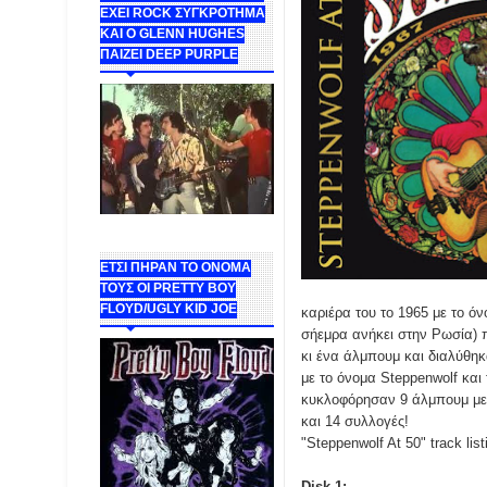
ΕΧΕΙ ROCK ΣΥΓΚΡΟΤΗΜΑ
ΚΑΙ Ο GLENN HUGHES
ΠΑΙΖΕΙ DEEP PURPLE
ΕΤΣΙ ΠΗΡΑΝ ΤΟ ΟΝΟΜΑ
ΤΟΥΣ ΟΙ PRETTY BOY
FLOYD/UGLY KID JOE
καριέρα του το 1965 με το ό
σήεμρα ανήκει στην Ρωσία) 
κι ένα άλμπουμ και διαλύθη
με το όνομα Steppenwolf και
κυκλοφόρησαν 9 άλμπουμ με 
και 14 συλλογές!
"Steppenwolf At 50" track list
Disk 1: