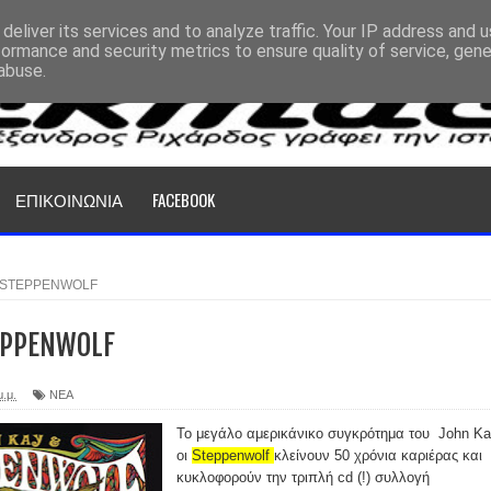
deliver its services and to analyze traffic. Your IP address and 
formance and security metrics to ensure quality of service, gen
abuse.
ΕΠΙΚΟΙΝΩΝΙΑ
FACEBOOK
Α STEPPENWOLF
PPENWOLF
μ.μ.
ΝΕΑ
Το μεγάλο αμερικάνικο συγκρότημα του John Ka
οι
Steppenwolf
κλείνουν 50 χρόνια καριέρας και
κυκλοφορούν την τριπλή cd (!) συλλογή