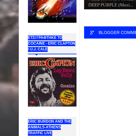
DEEP PURPLE (Maxi...
BLOGGER COMM
ΕΤΣΙ ΓΡΑΦΤΗΚΕ ΤΟ
COCAINE - ERIC CLAPTON
/ /J.J. CALE
ERIC BURDON AND THE
ANIMALS-ATHENS
TRAFFIC LIVE