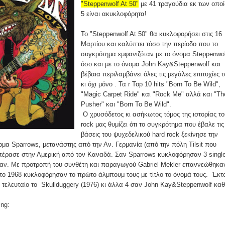
"Steppenwolf At 50"
με 41 τραγούδια εκ των οπο
5 είναι ακυκλοφόρητα!
Το "Steppenwolf At 50" θα κυκλοφορήσει στις 16
Μαρτίου και καλύπτει τόσο την περίοδο που το
συγκρότημα εμφανιζόταν με το όνομα Steppenwol
όσο και με το όνομα John Kay&Steppenwolf και
βέβαια περιλαμβάνει όλες τις μεγάλες επιτυχίες 
κι όχι μόνο . Τα r Top 10 hits "Born To Be Wild",
"Magic Carpet Ride" και "Rock Me" αλλά και "Th
Pusher" και "Born To Be Wild".
Ο χρυσόδετος κι ασήκωτος τόμος της ιστορίας το
rock μας θυμίζει ότι το συγκρότημα που έβαλε τις
βάσεις του ψυχεδελικού hard rock ξεκίνησε την
νομα Sparrows, μετανάστης από την Αν. Γερμανία (από την πόλη Tilsit που
πέρασε στην Αμερική από τον Καναδά. Σαν Sparrows κυκλοφόρησαν 3 singl
καν. Με προτροπή του συνθέτη και παραγωγού Gabriel Mekler επαννεώθηκα
 το 1968 κυκλοφόρησαν το πρώτο άλμπουμ τους με τίτλο το όνομά τους. Έκτ
τελευταίο το Skullduggery (1976) κι άλλα 4 σαν John Kay&Steppenwolf κα
ing: