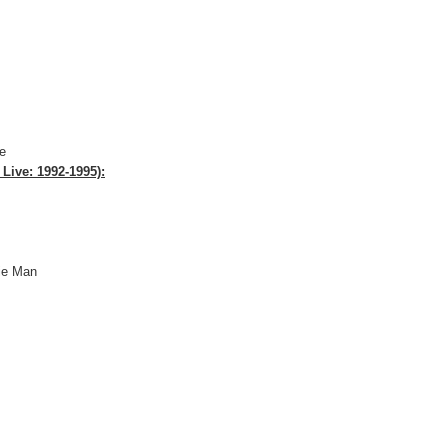
e
 Live: 1992-1995):
hie Man