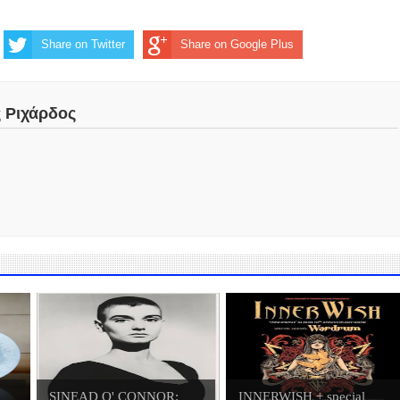
Share on Twitter
Share on Google Plus
ς Ριχάρδος
SINEAD O' CONNOR:
INNERWISH + special