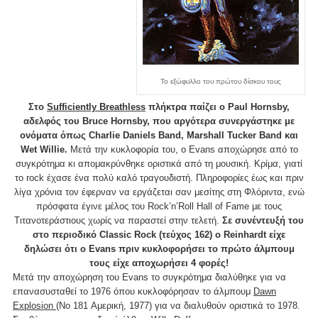
Το εξώφυλλο του πρώτου δίσκου τους
Στο
Sufficiently Breathless
πλήκτρα παίζει ο Paul Hornsby,
αδελφός του Bruce Hornsby, που αργότερα συνεργάστηκε με
ονόματα όπως Charlie Daniels Band, Marshall Tucker Band και
Wet Willie.
Μετά την κυκλοφορία του, ο Evans αποχώρησε από το
συγκρότημα κι απομακρύνθηκε οριστικά από τη μουσική. Κρίμα, γιατί
το rock έχασε ένα πολύ καλό τραγουδιστή. Πληροφορίες έως και πριν
λίγα χρόνια τον έφερναν να εργάζεται σαν μεσίτης στη Φλόριντα, ενώ
πρόσφατα έγινε μέλος του Rock’n’Roll Hall of Fame με τους
Τιτανοτεράστιους χωρίς να παραστεί στην τελετή.
Σε συνέντευξή του
στο περιοδικό Classic Rock (τεύχος 162) ο Reinhardt είχε
δηλώσει ότι ο Evans πριν κυκλοφορήσει το πρώτο άλμπουμ
τους είχε αποχωρήσει 4 φορές!
Μετά την αποχώρηση του Evans το συγκρότημα διαλύθηκε για να
επανασυσταθεί το 1976 όπου κυκλοφόρησαν το άλμπουμ
Dawn
Explosion
(No 181 Αμερική, 1977) για να διαλυθούν οριστικά το 1978.