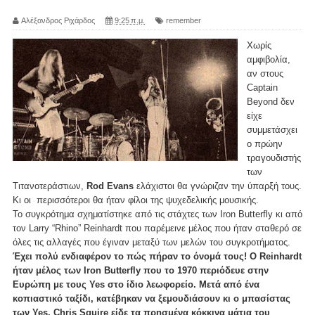
Αλέξανδρος Ριχάρδος
9:25 π.μ.
remember
Χωρίς
αμφιβολία,
αν στους
Captain
Beyond δεν
είχε
συμμετάσχει
ο πρώην
τραγουδιστής
των
Τιτανοτεράστιων,
Rod Evans
ελάχιστοι θα γνώριζαν την ύπαρξή τους.
Κι οι περισσότεροι θα ήταν φίλοι της ψυχεδελικής μουσικής.
Το συγκρότημα σχηματίστηκε από τις στάχτες των Iron Butterfly κι από
τον Larry “Rhino” Reinhardt που παρέμεινε μέλος που ήταν σταθερό σε
όλες τις αλλαγές που έγιναν μεταξύ των μελών του συγκροτήματος.
Έχει πολύ ενδιαφέρον το πώς πήραν το όνομά τους! Ο Reinhardt
ήταν μέλος των Iron Butterfly που το 1970 περιόδευε στην
Ευρώπη με τους Yes στο ίδιο λεωφορείο. Μετά από ένα
κοπιαστικό ταξίδι, κατέβηκαν να ξεμουδιάσουν κι ο μπασίστας
των Yes, Chris Squire είδε τα πρησμένα κόκκινα μάτια του