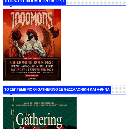
ΤΟ ΠΡΩΤΟ CHILIOMODI ROCK FEST
ΤΟ ΣΕΠΤΕΜΒΡΙΟ ΟΙ GATHERING ΣΕ ΘΕΣΣΑΛΟΝΙΚΗ ΚΑΙ ΑΘΗΝΑ