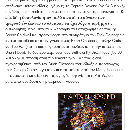
τους. Σε μια εποχή που η μουσική παντρευόταν εύκολα κι οι μουσικοί
επεδίωκαν τέτοιου είδους ..γάμους, το
Captain Beyond
(Νο 94 Αμερική)
συνδύαζε jazz, rock και latin με το rock στοιχείο να πρωταγωνιστεί!
Κι
επειδή η δοσολογία ήταν πολύ σωστή, το σύνολο των
τραγουδιών έκαναν το άλμπουμ να έχει λόγο ύπαρξης στις
δισκοθήκες.
Λίγο μετά ην κυκλοφορία του αποχώρησε ο ντράμερ
Bobby Caldwell και προσχώρησε στο συγκρότημα του Rick Derringer κι
αντικαταστάθηκε από τον γνωστό μας Brian Glascock, πρώην Gods
και Toe Fat (και τα δύο συγκροτήματα συνδέονται με την ιστορία των
Uriah Heep). To δεύτερο άλμπουμ τους
Sufficiently Breathless
(Νο 90
Αμερική) με στροφή στον πιο smooth ήχο. Τα ντραμς δεν
ηχογραφήθηκαν από τον Brian Glascock που έδιωξε ο παραγωγός
τους Girogio Gomelsky και αντικαταστάθηκε από τον Marty Rodriguez
. Πάντως στα credits σαν παραγωγός εμφανίζεται ο Phil Walden,
μετέπειτα συνιδρυτής της Capricorn Records.