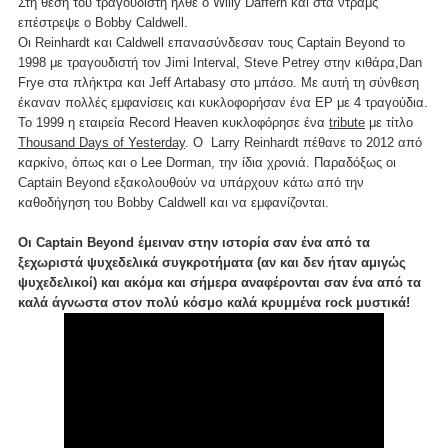
Στη θέση του τραγουδιστή ήλθε ο Willy Daffern και στα ντραμς
επέστρεψε ο Bobby Caldwell.
Οι Reinhardt και Caldwell επανασύνδεσαν τους Captain Beyond το
1998 με τραγουδιστή τον Jimi Interval, Steve Petrey στην κιθάρα,Dan
Frye στα πλήκτρα και Jeff Artabasy στο μπάσο. Με αυτή τη σύνθεση
έκαναν πολλές εμφανίσεις και κυκλοφορήσαν ένα EP με 4 τραγούδια.
Το 1999 η εταιρεία Record Heaven κυκλοφόρησε ένα
tribute
με τίτλο
Thousand Days of Yesterday
. Ο Larry Reinhardt πέθανε το 2012 από
καρκίνο, όπως και ο Lee Dorman, την ίδια χρονιά. Παραδόξως οι
Captain Beyond εξακολουθούν να υπάρχουν κάτω από την
καθοδήγηση του Bobby Caldwell και να εμφανίζονται.
Οι Captain Beyond έμειναν στην ιστορία σαν ένα από τα
ξεχωριστά ψυχεδελικά συγκροτήματα (αν και δεν ήταν αμιγώς
ψυχεδελικοί) και ακόμα και σήμερα αναφέρονται σαν ένα από τα
καλά άγνωστα στον πολύ κόσμο καλά κρυμμένα rock μυστικά!