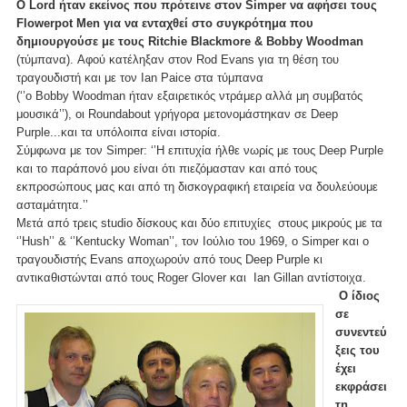
O Lord ήταν εκείνος που πρότεινε στον Simper να αφήσει τους
Flowerpot Men για να ενταχθεί στο συγκρότημα που
δημιουργούσε με τους Ritchie Blackmore & Bobby Woodman
(τύμπανα). Αφού κατέληξαν στον Rod Evans για τη θέση του
τραγουδιστή και με τον Ian Paice στα τύμπανα
(‘’ο Bobby Woodman ήταν εξαιρετικός ντράμερ αλλά μη συμβατός
μουσικά’’), οι Roundabout γρήγορα μετονομάστηκαν σε Deep
Purple...και τα υπόλοιπα είναι ιστορία.
Σύμφωνα με τον Simper: ‘’Η επιτυχία ήλθε νωρίς με τους Deep Purple
και το παράπονό μου είναι ότι πιεζόμασταν και από τους
εκπροσώπους μας και από τη δισκογραφική εταιρεία να δουλεύουμε
ασταμάτητα.’’
Μετά από τρεις studio δίσκους και δύο επιτυχίες στους μικρούς με τα
‘’Hush’’ & ‘’Kentucky Woman’’, τον Ιούλιο του 1969, ο Simper και ο
τραγουδιστής Evans αποχωρούν από τους Deep Purple κι
αντικαθιστώνται από τους Roger Glover και Ian Gillan αντίστοιχα.
Ο ίδιος
σε
συνεντεύ
ξεις του
έχει
εκφράσει
τη