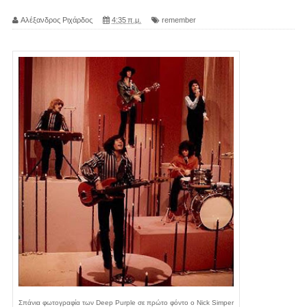
Αλέξανδρος Ριχάρδος
4:35 π.μ.
remember
Σπάνια φωτογραφία των Deep Purple σε πρώτο φόντο ο Nick Simper