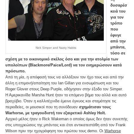
δυσαρέσ
κειά του
για τον
τρόπο
που
έφυγε
από την
μπάντα,
Nick Simper and Nasty Habits
τόσο σε
σχέση με το οικονομικό σκέλος όσο και για την ατολμία των
υπολοίπων (Blackmore/Paice/Lord) να τον ενημερώσουν κατά
πρόσωπο.
Από τη μία, η απόφασή τους να αλλάξουν τον ήχο τους και από την
άλλη η επιμονή/απαίτηση του Ian Gillan για ενσωμάτωση και του
Roger Glover στους Deep Purple, οδήγησαν στην έξοδο τον Simper.
Η Αμερικανίδα Marsha Hunt ήταν το επόμενο βήμα του αλλά και αυτό
βραχύβιο. Όταν η καλλιτέχνιδα έμεινε έγκυος και σταμάτησε τις
περιοδείες, οι μουσικοί που τη συνόδευαν
σχημάτισαν τους
Warhorse, με τραγουδιστή τον εξαιρετικό Ashley Holt.
Αρχικό μέλος ήταν ο Rick Wakeman ο οποίος όμως δεν ήταν συνεπής
στις υποχρεώσεις της μπάντας και έτσι αντικατεστάθη από τον Frank
Wilson πριν την ηχογράφηση του πρώτου τους demo. Οι
Warhorse