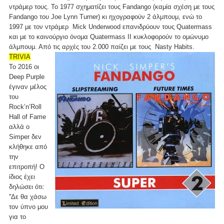
ντράμερ τους. To 1977 σχηματίζει τους Fandango (καμία σχέση με τους
Fandango του Joe Lynn Turner) κι ηχογραφούν 2 άλμπουμ, ενώ το
1997 με τον ντράμερ Mick Underwood επανιδρύουν τους Quatermass
και με το καινούργιο όνομα Quatermass II κυκλοφορούν το ομώνυμο
άλμπουμ. Από τις αρχές του 2.000 παίζει με τους Nasty Habits.
TRIVIA
Το 2016 οι
Deep Purple
έγιναν μέλος
του
Rock’n’Roll
Hall of Fame
αλλά ο
Simper δεν
κλήθηκε από
την
επιτροπή! Ο
ίδιος έχει
δηλώσει ότι:
''Δε θα χάσω
τον ύπνο μου
για το