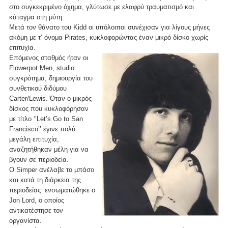
στο συγκεκριμένο όχημα, γλύτωσε με ελαφρύ τραυματισμό και
κάταγμα στη μύτη.
Μετά τον θάνατο του Kidd οι υπόλοιποι συνέχισαν για λίγους μήνες
ακόμη με τ’ όνομα Pirates, κυκλοφορώντας έναν μικρό δίσκο χωρίς
επιτυχία.
Επόμενος σταθμός ήταν οι
Flowerpot Men, studio
συγκρότημα, δημιουργία του
συνθετικού διδύμου
Carter/Lewis. Όταν ο μικρός
δίσκος που κυκλοφόρησαν
με τίτλο ‘’Let’s Go to San
Francisco’’ έγινε πολύ
μεγάλη επιτυχία,
αναζητήθηκαν μέλη για να
βγουν σε περιοδεία.
Ο Simper ανέλαβε το μπάσο
και κατά τη διάρκεια της
περιοδείας ενσωματώθηκε ο
Jon Lord, ο οποίος
αντικατέστησε τον
οργανίστα.