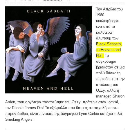
Τον Απρίλιο του
1980
κυκλοφόρησε
ένα από τα
καλύτερα
άλμπουμ των
Black Sabbath,
το Heaven and
Hell.
Το
συγκρότημα
βρισκόταν σε μια
πολύ δύσκολη
περίοδο μετά την
απόλυση του
Ozzy, αλλά η
manager, Sharon
Arden, που αργότερα παντρεύτηκε τον Ozzy, πρότεινε στον Iommi,
τον Ronnie James Dio! Το εξώφυλλο που θα μας απασχολήσει στο
παρόν άρθρο, είναι πίνακας της ζωγράφου Lynn Curlee και έχει τίτλο
Smoking Angels.