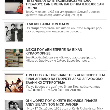
"ΕΓΩ ΗΘΕΛΑ ΝΑ ΕΠΙΚΟΙΝΩΝΗΣΩ ΜΕ 5.000
ΤΡΕΛΛΟΥΣ ΣΑΝ ΕΜΕΝΑ ΚΑΙ ΒΡΗΚΑ 8.000.000 ΣΑΝ
ΕΜΕΝΑ"!
Το ελληνικό ροκ, αλλά και γενικότερα η ελληνική μουσική,
χρωστάει πολλά στη Θεσσαλονίκη. Αν μη τι ...
Η ΔΙΣΚΟΓΡΑΦΙΑ ΤΩΝ ΦΑΤΜΕ
Οι Φατμέ αποτέλεσαν ένα από τα καλύτερα ελληνικά pop-
rock συγκροτήματα και μέσα από αυτούς ...
ΔΙΣΚΟΙ ΠΟΥ ΔΕΝ ΕΠΡΕΠΕ ΝΑ ΕΙΧΑΝ
ΚΥΚΛΟΦΟΡΗΣΕΙ
Συνήθως διαβάζουμε για «δίσκους αριστουργήματα»,
«δίσκους διαμάντια» κι άλλους βαρύγδουπους ...
ΤΗΝ ΕΠΙΤΥΧΙΑ ΤΩΝ SHARP TIES ΔΕΝ ΓΝΩΡΙΣΕ ΚΑΙ
ΕΙΝΑΙ ΑΠΙΘΑΝΟ ΝΑ ΓΝΩΡΙΣΕΙ ΑΛΛΟ ΑΓΓΛΟΦΩΝΟ
ΕΛΛΗΝΙΚΟ ΣΥΓΚΡΟΤΗΜΑ
Για να βρούμε την αρχή των Sharp Ties, πρέπει να πάμε
πολύ μακριά, στην άλλη άκρη της Αφρικής ...
ΟΙ 4 ΦΟΡΕΣ ΠΟΥ Ο KEITH RICHARDS ΠΗΔΗΣΕ
ΑΝΕΥ ΣΙΕΛΟΥ ΤΟΝ MICK JAGGER
Ήταν 17 Οκτωβρίου 1961 όταν οι Keith Richards και Mick