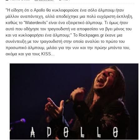
"Η είδηση ότι ο Apollo θα κυκλοφορούσε ένα σόλο άλμπουμ ήταν
μάλλον αναπάντεχη, αλλά αποδείχτηκε μια πολύ ευχάριστη έκπληξη,
καθώς το “Waterdevils” είναι ένα εξαιρετικό άλμπουμ. Τι όμως ήταν
αυτό που οδήγησε τον τραγουδιστή να αποφασίσει να βγει μόνος του
και να κυκλοφορήσει ένα άλμπουμ;" To Rockpages.gr έκανε μια
συνέντευξη με τον τραγουδιστή στην οποία αναλύει το πρώτο του
προσωπικό άλμπουμ, μιλάει για την νυν και την πρώην μπάντα του,
ακόμα και για τους KISS...