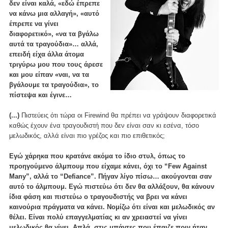
δεν είναι καλά, «εδώ έπρεπε
να κάνω μια αλλαγή», «αυτό
έπρεπε να γίνει
διαφορετικό», «να τα βγάλω
αυτά τα τραγούδια»… αλλά,
επειδή είχα άλλα άτομα
τριγύρω μου που τους άρεσε
και μου είπαν «ναι, να τα
βγάλουμε τα τραγούδια», το
πίστεψα και έγινε…
(...)
Πιστεύεις ότι τώρα οι Firewind θα πρέπει να γράψουν διαφορετικά
καθώς έχουν ένα τραγουδιστή που δεν είναι σαν κι εσένα, τόσο
μελωδικός, αλλά είναι πιο γρέζος και πιο επιθετικός;
Εγώ χάρηκα που κρατάνε ακόμα το ίδιο στυλ, όπως το
προηγούμενο άλμπουμ που είχαμε κάνει, όχι το “Few Against
Many”, αλλά το “Defiance”. Πήγαν λίγο πίσω… ακούγονται σαν
αυτό το άλμπουμ. Εγώ πιστεύω ότι δεν θα αλλάξουν, θα κάνουν
ίδια φάση και πιστεύω ο τραγουδιστής να βρει να κάνει
καινούρια πράγματα να κάνει. Νομίζω ότι είναι και μελωδικός αν
θέλει. Είναι πολύ επαγγελματίας κι αν χρειαστεί να γίνει
μελωδικός θα γίνει. Απλά, στις μπάντες που έπαιζε πριν ήταν