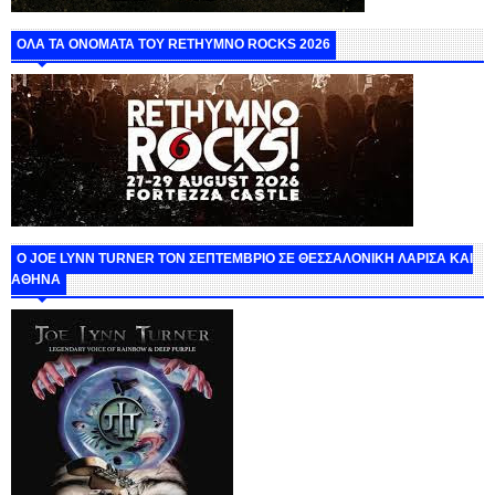
ΟΛΑ ΤΑ ΟΝΟΜΑΤΑ ΤΟΥ RETHYMNO ROCKS 2026
O JOE LYNN TURNER ΤΟΝ ΣΕΠΤΕΜΒΡΙΟ ΣΕ ΘΕΣΣΑΛΟΝΙΚΗ ΛΑΡΙΣΑ ΚΑΙ
ΑΘΗΝΑ