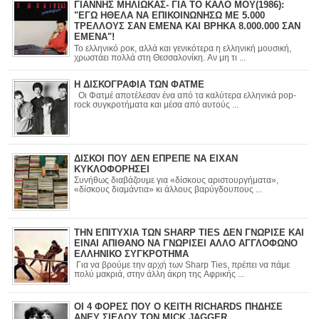
ΓΙΑΝΝΗΣ ΜΗΛΙΩΚΑΣ- ΓΙΑ ΤΟ ΚΑΛΟ ΜΟΥ(1986):
"ΕΓΩ ΗΘΕΛΑ ΝΑ ΕΠΙΚΟΙΝΩΝΗΣΩ ΜΕ 5.000
ΤΡΕΛΛΟΥΣ ΣΑΝ ΕΜΕΝΑ ΚΑΙ ΒΡΗΚΑ 8.000.000 ΣΑΝ
ΕΜΕΝΑ"!
Το ελληνικό ροκ, αλλά και γενικότερα η ελληνική μουσική,
χρωστάει πολλά στη Θεσσαλονίκη. Αν μη τι ...
Η ΔΙΣΚΟΓΡΑΦΙΑ ΤΩΝ ΦΑΤΜΕ
Οι Φατμέ αποτέλεσαν ένα από τα καλύτερα ελληνικά pop-
rock συγκροτήματα και μέσα από αυτούς ...
ΔΙΣΚΟΙ ΠΟΥ ΔΕΝ ΕΠΡΕΠΕ ΝΑ ΕΙΧΑΝ
ΚΥΚΛΟΦΟΡΗΣΕΙ
Συνήθως διαβάζουμε για «δίσκους αριστουργήματα»,
«δίσκους διαμάντια» κι άλλους βαρύγδουπους ...
ΤΗΝ ΕΠΙΤΥΧΙΑ ΤΩΝ SHARP TIES ΔΕΝ ΓΝΩΡΙΣΕ ΚΑΙ
ΕΙΝΑΙ ΑΠΙΘΑΝΟ ΝΑ ΓΝΩΡΙΣΕΙ ΑΛΛΟ ΑΓΓΛΟΦΩΝΟ
ΕΛΛΗΝΙΚΟ ΣΥΓΚΡΟΤΗΜΑ
Για να βρούμε την αρχή των Sharp Ties, πρέπει να πάμε
πολύ μακριά, στην άλλη άκρη της Αφρικής ...
ΟΙ 4 ΦΟΡΕΣ ΠΟΥ Ο KEITH RICHARDS ΠΗΔΗΣΕ
ΑΝΕΥ ΣΙΕΛΟΥ ΤΟΝ MICK JAGGER