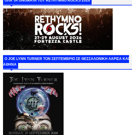
ΟΛΑ ΤΑ ΟΝΟΜΑΤΑ ΤΟΥ RETHYMNO ROCKS 2026
O JOE LYNN TURNER ΤΟΝ ΣΕΠΤΕΜΒΡΙΟ ΣΕ ΘΕΣΣΑΛΟΝΙΚΗ ΛΑΡΙΣΑ ΚΑΙ
ΑΘΗΝΑ