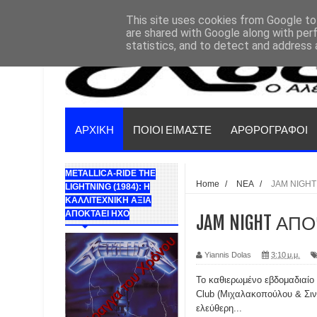
This site uses cookies from Google to 
are shared with Google along with per
statistics, and to detect and address 
ΑΡΧΙΚΗ
ΠΟΙΟΙ ΕΙΜΑΣΤΕ
ΑΡΘΡΟΓΡΑΦΟΙ
METALLICA-RIDE THE
Home
/
ΝΕΑ
/
JAM NIGHT
LIGHTNING (1984): Η
ΚΑΛΛΙΤΕΧΝΙΚΗ ΑΞΙΑ
ΑΠΟΚΤΑΕΙ ΗΧΟ
JAM NIGHT ΑΠΟ
Yiannis Dolas
3:10 μ.μ.
Το καθιερωμένο εβδομαδιαίο
Club (Μιχαλακοπούλου & Σινώ
ελεύθερη...