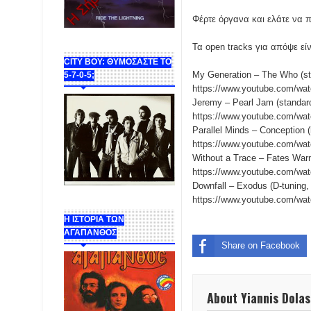
Φέρτε όργανα και ελάτε να π
Τα open tracks για απόψε είν
CITY BOY: ΘΥΜΟΣΑΣΤΕ ΤΟ
My Generation – The Who (st
5-7-0-5;
https://www.youtube.com/w
Jeremy – Pearl Jam (standard
https://www.youtube.com/w
Parallel Minds – Conception 
https://www.youtube.com/
Without a Trace – Fates Warn
https://www.youtube.com/w
Downfall – Exodus (D-tuning
https://www.youtube.com/w
Η ΙΣΤΟΡΙΑ ΤΩΝ
ΑΓΑΠΑΝΘΟΣ
Share on Facebook
About Yiannis Dolas