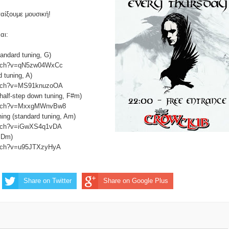
αίξουμε μουσική!
αι:
andard tuning, G)
atch?v=qN5zw04WxCc
 tuning, A)
atch?v=MS91knuzoOA
(half-step down tuning, F#m)
watch?v=MxxgMWnvBw8
ing (standard tuning, Am)
atch?v=iGwXS4q1vDA
, Dm)
atch?v=u95JTXzyHyA
Share on Twitter
Share on Google Plus