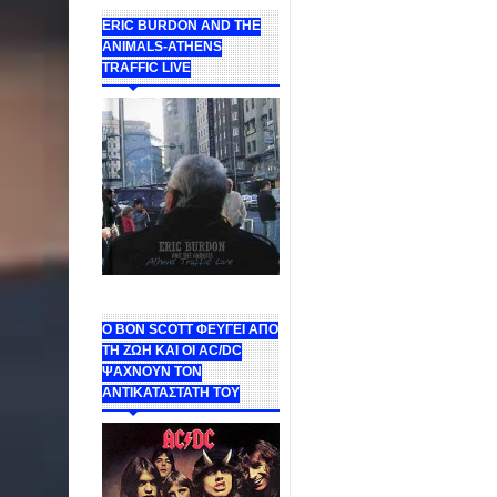
ERIC BURDON AND THE
ANIMALS-ATHENS
TRAFFIC LIVE
Ο BON SCOTT ΦΕΥΓΕΙ ΑΠΟ
ΤΗ ΖΩΗ ΚΑΙ ΟΙ AC/DC
ΨΑΧΝΟΥΝ ΤΟΝ
ΑΝΤΙΚΑΤΑΣΤΑΤΗ ΤΟΥ