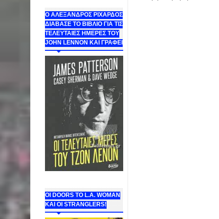
Ο ΑΛΕΞΑΝΔΡΟΣ ΡΙΧΑΡΔΟΣ
ΔΙΑΒΑΣΕ ΤΟ ΒΙΒΛΙΟ ΓΙΑ ΤΙΣ
ΤΕΛΕΥΤΑΙΕΣ ΗΜΕΡΕΣ ΤΟΥ
JOHN LENNON ΚΑΙ ΓΡΑΦΕΙ
ΟΙ DOORS ΤΟ L.A. WOMAN
KAI OI STRANGLERS!