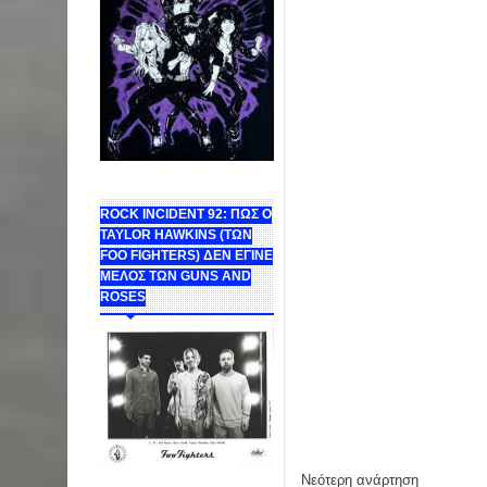
ROCK INCIDENT 92: ΠΩΣ Ο
TAYLOR HAWKINS (ΤΩΝ
FOO FIGHTERS) ΔΕΝ ΕΓΙΝΕ
ΜΕΛΟΣ ΤΩΝ GUNS AND
ROSES
Νεότερη ανάρτηση