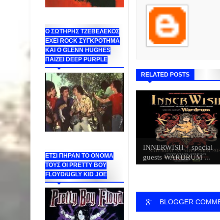
Ο ΣΩΤΗΡΗΣ ΤΖΕΒΕΛΕΚΟΣ
ΕΧΕΙ ROCK ΣΥΓΚΡΟΤΗΜΑ
ΚΑΙ Ο GLENN HUGHES
ΠΑΙΖΕΙ DEEP PURPLE
RELATED POSTS
INNERWISH + special
ΕΤΣΙ ΠΗΡΑΝ ΤΟ ΟΝΟΜΑ
guests WARDRUM ...
ΤΟΥΣ ΟΙ PRETTY BOY
FLOYD/UGLY KID JOE
BLOGGER COMM