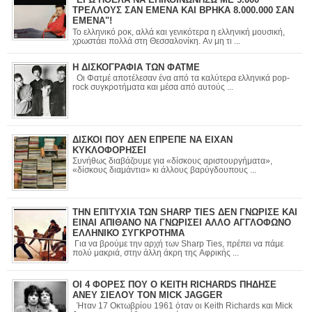
ΤΡΕΛΛΟΥΣ ΣΑΝ ΕΜΕΝΑ ΚΑΙ ΒΡΗΚΑ 8.000.000 ΣΑΝ
ΕΜΕΝΑ"!
Το ελληνικό ροκ, αλλά και γενικότερα η ελληνική μουσική,
χρωστάει πολλά στη Θεσσαλονίκη. Αν μη τι ...
Η ΔΙΣΚΟΓΡΑΦΙΑ ΤΩΝ ΦΑΤΜΕ
Οι Φατμέ αποτέλεσαν ένα από τα καλύτερα ελληνικά pop-
rock συγκροτήματα και μέσα από αυτούς ...
ΔΙΣΚΟΙ ΠΟΥ ΔΕΝ ΕΠΡΕΠΕ ΝΑ ΕΙΧΑΝ
ΚΥΚΛΟΦΟΡΗΣΕΙ
Συνήθως διαβάζουμε για «δίσκους αριστουργήματα»,
«δίσκους διαμάντια» κι άλλους βαρύγδουπους ...
ΤΗΝ ΕΠΙΤΥΧΙΑ ΤΩΝ SHARP TIES ΔΕΝ ΓΝΩΡΙΣΕ ΚΑΙ
ΕΙΝΑΙ ΑΠΙΘΑΝΟ ΝΑ ΓΝΩΡΙΣΕΙ ΑΛΛΟ ΑΓΓΛΟΦΩΝΟ
ΕΛΛΗΝΙΚΟ ΣΥΓΚΡΟΤΗΜΑ
Για να βρούμε την αρχή των Sharp Ties, πρέπει να πάμε
πολύ μακριά, στην άλλη άκρη της Αφρικής ...
ΟΙ 4 ΦΟΡΕΣ ΠΟΥ Ο KEITH RICHARDS ΠΗΔΗΣΕ
ΑΝΕΥ ΣΙΕΛΟΥ ΤΟΝ MICK JAGGER
Ήταν 17 Οκτωβρίου 1961 όταν οι Keith Richards και Mick