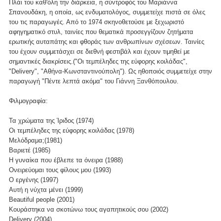
Πλάι του καθ'όλη την διάρκεια, η σύντροφός του Μαριάννα
Σπανουδάκη, η οποία, ως ενδυματολόγος, συμμετείχε πιστά σε όλες
του τις παραγωγές. Από το 1974 σκηνοθετούσε με ξεχωριστό
αφηγηματικό στυλ, ταινίες που θεματικά προσεγγίζουν ζητήματα
ερωτικής αυταπάτης και φθοράς των ανθρωπίνων σχέσεων. Ταινίες
του έχουν συμμετάσχει σε διεθνή φεστιβάλ και έχουν τιμηθεί με
σημαντικές διακρίσεις.("Οι τεμπέληδες της εύφορης κοιλάδας",
"Delivery", "Αθήνα-Κωνσταντινούπολη"). Ως ηθοποιός συμμετείχε στην
παραγωγή "Πέντε λεπτά ακόμα" του Γιάννη Ξανθόπουλου.
Φιλμογραφία:
Τα χρώματα της Ίριδος (1974)
Οι τεμπέληδες της εύφορης κοιλάδας (1978)
Μελόδραμα;(1981)
Βαριετέ (1985)
Η γυναίκα που έβλεπε τα όνειρα (1988)
Ονειρεύομαι τους φίλους μου (1993)
Ο εργένης (1997)
Αυτή η νύχτα μένει (1999)
Beautiful people (2001)
Κουράστηκα να σκοτώνω τους αγαπητικούς σου (2002)
Delivery (2004)