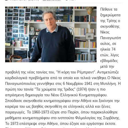
Πέθανε τα
ξημερώματα
της Τρίτης ο
σκηνοθέτης
Νίκος
Παναγιωτόπ
ουλος, σε
ηλικία 74
ετών, λίγες
εβδομάδες
μετά την
προβολή της νέας ταινίας του, "Η κόρη του Ρέμπραντ". Αντιμετώπιζε
καρδιολογικά προβλήματα από τα οποία και τελικά νικήθηκε.Ο Νίκος
Παναγιωτόπουλος γεννήθηκε στις 6 Νοεμβρίου 1941 στη Μυτιλήνη. Η
πρώτη του ταινία "Τα χρώματα της 'Ιριδος" (1974) ήταν η πιο
απρόσμενη δημιουργία του Νέου Ελληνικού Κινηματογράφου.
Σπούδασε σκηνοθεσία κινηματογράφου στην Αθήνα και ξεκίνησε την
καριέρα του ως βοηθός σκηνοθέτη σε ελληνικές αλλά και ξένες
παραγωγές. Το 1960-1973 έζησε στο Παρίσι, όπου παρακολούθησε
μαθήματα κινηματογράφου στο ινστιτούτο Φιλμολογίας της Σορβόνης.
Το 1973 επέστρεψε στην Αθήνα, όπου έζησε και εργάστηκε έκτοτε.