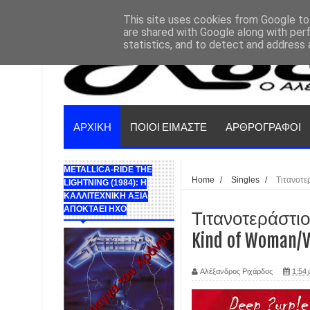
This site uses cookies from Google to 
are shared with Google along with per
statistics, and to detect and address 
ΑΡΧΙΚΗ
ΠΟΙΟΙ ΕΙΜΑΣΤΕ
ΑΡΘΡΟΓΡΑΦΟΙ
METALLICA-RIDE THE
Home
/
Singles
/
Τιτανοτε
LIGHTNING (1984): Η
ΚΑΛΛΙΤΕΧΝΙΚΗ ΑΞΙΑ
ΑΠΟΚΤΑΕΙ ΗΧΟ
Τιτανοτεράστιοι
Kind of Woman/V
Αλέξανδρος Ριχάρδος
1:54 