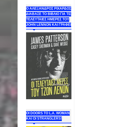
Ο ΑΛΕΞΑΝΔΡΟΣ ΡΙΧΑΡΔΟΣ
ΔΙΑΒΑΣΕ ΤΟ ΒΙΒΛΙΟ ΓΙΑ ΤΙΣ
ΤΕΛΕΥΤΑΙΕΣ ΗΜΕΡΕΣ ΤΟΥ
JOHN LENNON ΚΑΙ ΓΡΑΦΕΙ
ΟΙ DOORS ΤΟ L.A. WOMAN
KAI OI STRANGLERS!