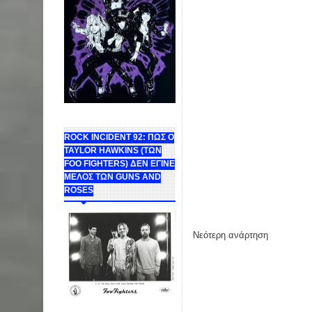
ROCK INCIDENT 92: ΠΩΣ Ο
TAYLOR HAWKINS (ΤΩΝ
FOO FIGHTERS) ΔΕΝ ΕΓΙΝΕ
ΜΕΛΟΣ ΤΩΝ GUNS AND
ROSES
Νεότερη ανάρτηση