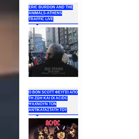
ERIC BURDON AND THE
ANIMALS-ATHENS
TRAFFIC LIVE
Ο BON SCOTT ΦΕΥΓΕΙ ΑΠΟ
ΤΗ ΖΩΗ ΚΑΙ ΟΙ AC/DC
ΨΑΧΝΟΥΝ ΤΟΝ
ΑΝΤΙΚΑΤΑΣΤΑΤΗ ΤΟΥ