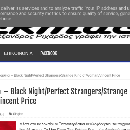
deliver its services and to analyze traffic. Your IP address and 
formance and security metrics to ensure quality of service, gen
abuse.
ΕΠΙΚΟΙΝΩΝΙΑ
FACEBOOK
ράστιοι – Black Night/Perfect Strangers/Strange Kind of Woman/Vincent Price
 – Black Night/Perfect Strangers/Strange
incent Price
μ.μ.
Singles
Μέσα στο καλοκαίρι οι Τιτανοτεράστιοι κυκλοφόρησαν ταυτόχρον
live άλμπουμ: To Live From The Setting Sun… (In Wacken) και τ