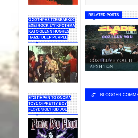
RELATED POSTS
Ο ΣΩΤΗΡΗΣ ΤΖΕΒΕΛΕΚΟΣ
ΕΧΕΙ ROCK ΣΥΓΚΡΟΤΗΜΑ
ΚΑΙ Ο GLENN HUGHES
ΠΑΙΖΕΙ DEEP PURPLE
COZ I LUVE YOU: Η
ΑΡΧΗ ΤΩΝ
ΗΘΕΛΗΜΕΝ...
BLOGGER COMM
ΕΤΣΙ ΠΗΡΑΝ ΤΟ ΟΝΟΜΑ
ΤΟΥΣ ΟΙ PRETTY BOY
FLOYD/UGLY KID JOE