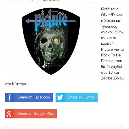
Μετά τους
Oliver/Dawso
n Saxon και
Tysondog
ανακοινώθηκ
αν και οι
ολλανδοί
Picture για το
Rock To Hell
Festival που
θα διεξαχθεί
στις 13 και
14 Νοεμβρίου
στο Κύτταρο.
Share on Facebook
Share on Twitter
Share on Google Plus