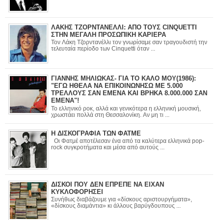
ΛΑΚΗΣ ΤΖΟΡΝΤΑΝΕΛΛΙ: ΑΠΟ ΤΟΥΣ CINQUETTI
ΣΤΗΝ ΜΕΓΑΛΗ ΠΡΟΣΩΠΙΚΗ ΚΑΡΙΕΡΑ
Τον Λάκη Τζορντανέλλι τον γνωρίσαμε σαν τραγουδιστή την
τελευταία περίοδο των Cinquetti όταν ...
ΓΙΑΝΝΗΣ ΜΗΛΙΩΚΑΣ- ΓΙΑ ΤΟ ΚΑΛΟ ΜΟΥ(1986):
"ΕΓΩ ΗΘΕΛΑ ΝΑ ΕΠΙΚΟΙΝΩΝΗΣΩ ΜΕ 5.000
ΤΡΕΛΛΟΥΣ ΣΑΝ ΕΜΕΝΑ ΚΑΙ ΒΡΗΚΑ 8.000.000 ΣΑΝ
ΕΜΕΝΑ"!
Το ελληνικό ροκ, αλλά και γενικότερα η ελληνική μουσική,
χρωστάει πολλά στη Θεσσαλονίκη. Αν μη τι ...
Η ΔΙΣΚΟΓΡΑΦΙΑ ΤΩΝ ΦΑΤΜΕ
Οι Φατμέ αποτέλεσαν ένα από τα καλύτερα ελληνικά pop-
rock συγκροτήματα και μέσα από αυτούς ...
ΔΙΣΚΟΙ ΠΟΥ ΔΕΝ ΕΠΡΕΠΕ ΝΑ ΕΙΧΑΝ
ΚΥΚΛΟΦΟΡΗΣΕΙ
Συνήθως διαβάζουμε για «δίσκους αριστουργήματα»,
«δίσκους διαμάντια» κι άλλους βαρύγδουπους ...