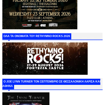
ΟΛΑ ΤΑ ΟΝΟΜΑΤΑ ΤΟΥ RETHYMNO ROCKS 2026
O JOE LYNN TURNER ΤΟΝ ΣΕΠΤΕΜΒΡΙΟ ΣΕ ΘΕΣΣΑΛΟΝΙΚΗ ΛΑΡΙΣΑ ΚΑΙ
ΑΘΗΝΑ