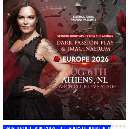
SACRED REICH + ACID REIGN + THE TROOPS OF DOOM ΣΤΙΣ 30