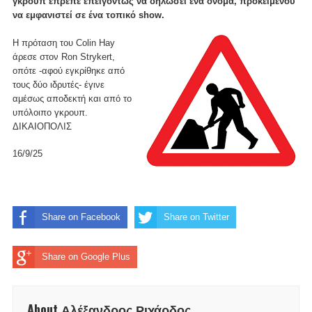
γκρουπ έπρεπε επειγόντως να δηλώσει ένα όνομα, προκειμένου
να εμφανιστεί σε ένα τοπικό show.
Η πρόταση του Colin Hay
άρεσε στον Ron Strykert,
οπότε -αφού εγκρίθηκε από
τους δύο ιδρυτές- έγινε
αμέσως αποδεκτή και από το
υπόλοιπο γκρουπ.
ΔΙΚΑΙΟΠΟΛΙΣ
16/9/25
Share on Facebook
Share on Twitter
Share on Google Plus
About Αλέξανδρος Ριχάρδος