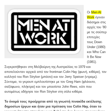
Οι
Men At
Work
έγιναν
διάσημοι στις
αρχές του ’80
με τις σούπερ
επιτυχίες
τους Down
Under (1980)
και Who Can
It Be Now
(1981).
Συγκροτήθηκαν στη Μελβούρνη της Αυστραλίας το 1979 και
αποτελούνταν αρχικά από τον frontman Colin Hay (φωνή, κιθάρα), τον
κολλητό του Ron Stryker (μπάσο) και τον Jerry Speiser (ντραμς).
Σύντομα, το γκρουπ εμπλουτίστηκε με τον Greg Ham (φλάουτο,
σαξόφωνο, πλήκτρα) και τον μπασίστα John Rees, κάτι που
αυτομάτως οδήγησε τον Ron Stryker στη σόλο κιθάρα.
Το όνομά τους προέρχεται από τη γνωστή πινακίδα εκτέλεσης
δημοσίων έργων και ήταν μια πρόταση του Colin Hay, όταν το