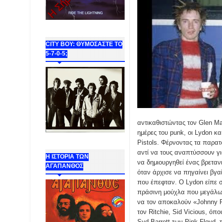
CITY BOY: ΘΥΜΟΣΑΣΤΕ ΤΟ
5-7-0-5;
αντικαθιστώντας τον Glen Mat
ημέρες του punk, οι Lydon κα
Pistols. Φέρνοντας τα παρατ
αντί να τους αναπτύσσουν γι
Η ΙΣΤΟΡΙΑ ΤΩΝ
να δημιουργηθεί ένας βρεταν
ΑΓΑΠΑΝΘΟΣ
όταν άρχισε να πηγαίνει βγα
που έπεφταν. Ο Lydon είπε στ
πράσινη μούχλα που μεγάλωνε
να τον αποκαλούν «Johnny R
τον Ritchie, Sid Vicious, όπ
Syd Barrett των Pink Floyd, 