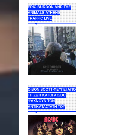
ERIC BURDON AND THE
ANIMALS-ATHENS
TRAFFIC LIVE
Ο BON SCOTT ΦΕΥΓΕΙ ΑΠΟ
ΤΗ ΖΩΗ ΚΑΙ ΟΙ AC/DC
ΨΑΧΝΟΥΝ ΤΟΝ
ΑΝΤΙΚΑΤΑΣΤΑΤΗ ΤΟΥ