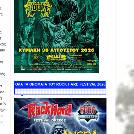
α
τι
ς
ε
κός
nny
νο
κές
ΟΛΑ ΤΑ ΟΝΟΜΑΤΑ ΤΟΥ ROCK HARD FESTIVAL 2026
μα
ύσε
ή
μείο
Είχα
αν
αν