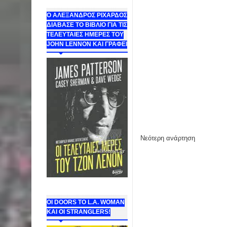
Ο ΑΛΕΞΑΝΔΡΟΣ ΡΙΧΑΡΔΟΣ
ΔΙΑΒΑΣΕ ΤΟ ΒΙΒΛΙΟ ΓΙΑ ΤΙΣ
ΤΕΛΕΥΤΑΙΕΣ ΗΜΕΡΕΣ ΤΟΥ
JOHN LENNON ΚΑΙ ΓΡΑΦΕΙ
Νεότερη ανάρτηση
ΟΙ DOORS ΤΟ L.A. WOMAN
KAI OI STRANGLERS!