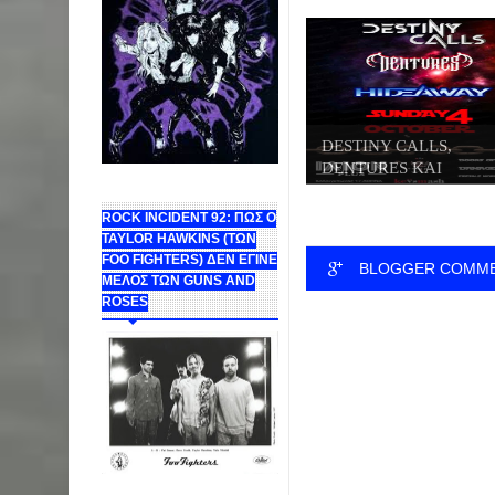
DESTINY CALLS,
DENTURES ΚΑΙ
HIDEWAY...
ROCK INCIDENT 92: ΠΩΣ Ο
TAYLOR HAWKINS (ΤΩΝ
FOO FIGHTERS) ΔΕΝ ΕΓΙΝΕ
BLOGGER COMM
ΜΕΛΟΣ ΤΩΝ GUNS AND
ROSES