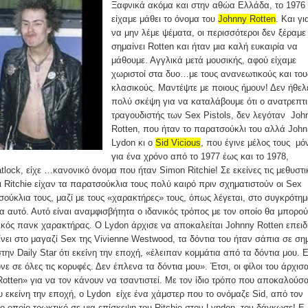
Ξαφνικά ακόμα και στην αθώα Ελλάδα, το 1976
είχαμε μάθει το όνομα του
Johnny Rotten
. Και γι
να μην λέμε ψέματα, οι περισσότεροι δεν ξέραμε 
σημαίνει Rotten και ήταν μια καλή ευκαιρία να
μάθουμε. Αγγλικά μετά μουσικής, αφού είχαμε
χωριστοί στα δυο…με τους ανανεωτικούς και του
κλασικούς. Μαντέψτε με ποιους ήμουν! Δεν ήθελ
πολύ σκέψη για να καταλάβουμε ότι ο ανατρεπτι
τραγουδιστής των Sex Pistols, δεν λεγόταν Joh
Rotten, που ήταν το παρατσούκλι του αλλά John
Lydon κι ο
Sid Vicious
, που έγινε μέλος τους μό
για ένα χρόνο από το 1977 έως και το 1978,
lock, είχε …κανονικό όνομα που ήταν Simon Ritchie! Σε εκείνες τις μεθυστι
ι Ritchie είχαν τα παρατσούκλια τους πολύ καιρό πριν σχηματιστούν οι Sex
σούκλια τους, μαζί με τους «χαρακτήρες» τους, όπως λέγεται, στο συγκρότη
α αυτό. Αυτό είναι αναμφισβήτητα ο ιδανικός τρόπος με τον οποίο θα μπορο
ικός πανκ χαρακτήρας. Ο Lydon άρχισε να αποκαλείται Johnny Rotten επειδ
ίνει στο μαγαζί Sex της Vivienne Westwood, τα δόντια του ήταν σάπια σε ση
ην Daily Star ότι εκείνη την εποχή, «έλειπαν κομμάτια από τα δόντια μου. 
 σε όλες τις κορυφές. Δεν έπλενα τα δόντια μου». Έτσι, οι φίλοι του άρχισ
otten» για να τον κάνουν να τσαντιστεί. Με τον ίδιο τρόπο που αποκαλούσ
ου εκείνη την εποχή, ο Lydon είχε ένα χάμστερ που το ονόμαζε Sid, από τον
το οποίο τρωκτικό σε μια επίσκεψη του Ritchie στον Lyndon, τον δάγκωσε! Ε,