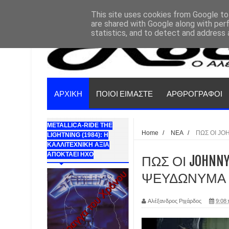
This site uses cookies from Google to 
are shared with Google along with per
statistics, and to detect and address 
ΑΡΧΙΚΗ
ΠΟΙΟΙ ΕΙΜΑΣΤΕ
ΑΡΘΡΟΓΡΑΦΟΙ
METALLICA-RIDE THE
Home
/
ΝΕΑ
/
ΠΩΣ ΟΙ JO
LIGHTNING (1984): Η
ΚΑΛΛΙΤΕΧΝΙΚΗ ΑΞΙΑ
ΑΠΟΚΤΑΕΙ ΗΧΟ
ΠΩΣ ΟΙ JOHNNY
ΨΕΥΔΩΝΥΜΑ 
Αλέξανδρος Ριχάρδος
9:08 