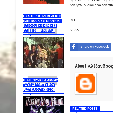
δεν ήταν δύσκολο να τον απ
Ο ΣΩΤΗΡΗΣ ΤΖΕΒΕΛΕΚΟΣ
Α.Ρ.
ΕΧΕΙ ROCK ΣΥΓΚΡΟΤΗΜΑ
ΚΑΙ Ο GLENN HUGHES
5/8/25
ΠΑΙΖΕΙ DEEP PURPLE
Share on Facebook
About Αλέξανδρο
ΕΤΣΙ ΠΗΡΑΝ ΤΟ ΟΝΟΜΑ
ΤΟΥΣ ΟΙ PRETTY BOY
FLOYD/UGLY KID JOE
RELATED POSTS