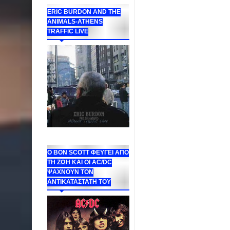
ERIC BURDON AND THE
ANIMALS-ATHENS
TRAFFIC LIVE
Ο BON SCOTT ΦΕΥΓΕΙ ΑΠΟ
ΤΗ ΖΩΗ ΚΑΙ ΟΙ AC/DC
ΨΑΧΝΟΥΝ ΤΟΝ
ΑΝΤΙΚΑΤΑΣΤΑΤΗ ΤΟΥ