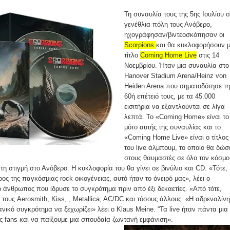
Τη συναυλία τους της 5ης Ιουλίου σ
γενέθλια πόλη τους Ανόβερο,
ηχογράφησαν/βιντεοσκόπησαν οι
Scorpions
και θα κυκλοφορήσουν 
τίτλο
Coming Home Live
στις 14
Νοεμβρίου. Ήταν μια συναυλία στο
Hanover Stadium Arena/Heinz von
Heiden Arena που σηματοδότησε τ
60ή επέτειό τους, με τα 45.000
εισιτήρια να εξαντλούνται σε λίγα
λεπτά. Το «Coming Home» είναι το
μότο αυτής της συναυλίας και το
«Coming Home Live» είναι ο τίτλος
του live άλμπουμ, το οποίο θα δώσ
στους θαυμαστές σε όλο τον κόσμο
τη στιγμή στο Ανόβερο. Η κυκλοφορία του θα γίνει σε βινύλιο και CD. «Τότε,
ς της παγκόσμιας rock οικογένειας, αυτό ήταν το όνειρό μας», λέει ο
ο άνθρωπος που ίδρυσε το συγκρότημα πριν από έξι δεκαετίες. «Από τότε,
 τους Aerosmith, Kiss, , Metallica, AC/DC και τόσους άλλους. «Η αδρεναλίνη
ανικό συγκρότημα να ξεχωρίζει» λέει ο Klaus Meine. “Τα live ήταν πάντα μια
ς fans και να παίξουμε μια σπουδαία ζωντανή εμφάνιση».