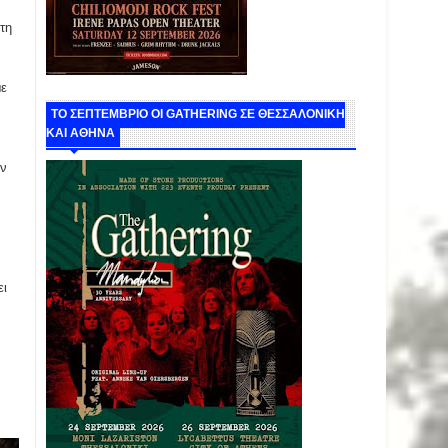
τη
με
ΤΟ ΣΕΠΤΕΜΒΡΙΟ ΟΙ GATHERING ΣΕ ΘΕΣΣΑΛΟΝΙΚΗ
ΚΑΙ ΑΘΗΝΑ
ην
ει