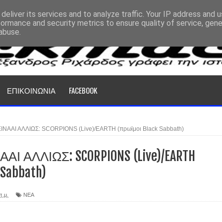
deliver its services and to analyze traffic. Your IP address and 
formance and security metrics to ensure quality of service, gen
abuse.
ΕΠΙΚΟΙΝΩΝΙΑ
FACEBOOK
ΙΝΑΑΙ ΑΛΛΙΩΣ: SCORPIONS (Live)/EARTH (πρωϊμοι Black Sabbath)
ΑΙ ΑΛΛΙΩΣ: SCORPIONS (Live)/EARTH
 Sabbath)
π.μ.
ΝΕΑ