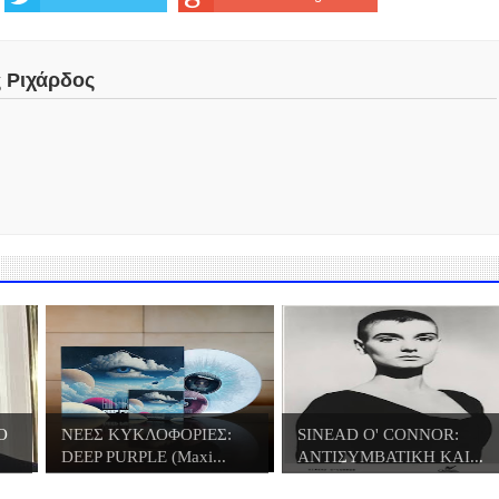
ς Ριχάρδος
O
ΝΕΕΣ ΚΥΚΛΟΦΟΡΙΕΣ:
SINEAD O' CONNOR:
DEEP PURPLE (Maxi...
ΑΝΤΙΣΥΜΒΑΤΙΚΗ ΚΑΙ...