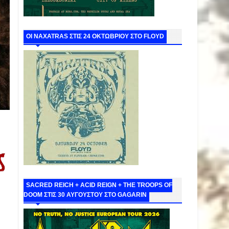
ΟΙ NAXATRAS ΣΤΙΣ 24 ΟΚΤΩΒΡΙΟΥ ΣΤΟ FLOYD
SACRED REICH + ACID REIGN + THE TROOPS OF
DOOM ΣΤΙΣ 30 ΑΥΓΟΥΣΤΟΥ ΣΤΟ GAGARIN