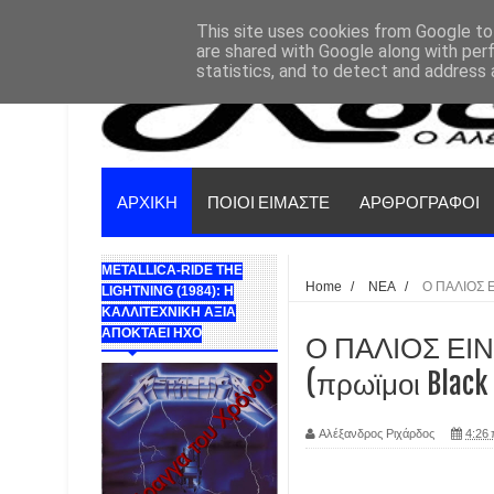
This site uses cookies from Google to 
are shared with Google along with per
statistics, and to detect and address 
ΑΡΧΙΚΗ
ΠΟΙΟΙ ΕΙΜΑΣΤΕ
ΑΡΘΡΟΓΡΑΦΟΙ
METALLICA-RIDE THE
Home
/
ΝΕΑ
/
Ο ΠΑΛΙΟΣ Ε
LIGHTNING (1984): Η
ΚΑΛΛΙΤΕΧΝΙΚΗ ΑΞΙΑ
ΑΠΟΚΤΑΕΙ ΗΧΟ
Ο ΠΑΛΙΟΣ ΕΙΝΑ
(πρωϊμοι Black
Αλέξανδρος Ριχάρδος
4:26 