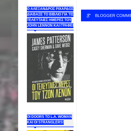
Ο ΑΛΕΞΑΝΔΡΟΣ ΡΙΧΑΡΔΟΣ
ΔΙΑΒΑΣΕ ΤΟ ΒΙΒΛΙΟ ΓΙΑ ΤΙΣ
BLOGGER COMM
ΤΕΛΕΥΤΑΙΕΣ ΗΜΕΡΕΣ ΤΟΥ
JOHN LENNON ΚΑΙ ΓΡΑΦΕΙ
ΟΙ DOORS ΤΟ L.A. WOMAN
KAI OI STRANGLERS!