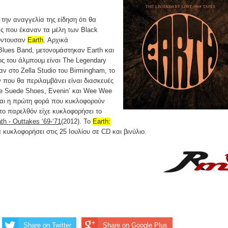
την αναγγελία της είδηση ότι θα
ς που έκαναν τα μέλη των Black
όντουσαν
Earth
. Αρχικά
Blues Band, μετονομάστηκαν Earth και
λος του άλμπουμ είναι The Legendary
ν στο Zella Studio του Birmingham, το
 που θα περιλαμβάνει είναι διασκευές
lue Suede Shoes, Evenin’ και Wee Wee
ίναι η πρώτη φορά που κυκλοφορούν
το παρελθόν είχε κυκλοφορήσει το
h - Outtakes ‘69-‘71
(2012). Το
Earth:
 κυκλοφορήσει στις 25 Ιουλίου σε CD και βινύλιο.
Share on Twitter
Share on Google Plus