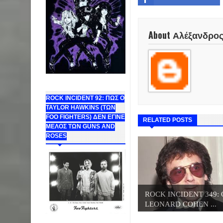
About Αλέξανδρο
ROCK INCIDENT 92: ΠΩΣ Ο
TAYLOR HAWKINS (ΤΩΝ
FOO FIGHTERS) ΔΕΝ ΕΓΙΝΕ
RELATED POSTS
ΜΕΛΟΣ ΤΩΝ GUNS AND
ROSES
ROCK INCIDENT 349: 
LEONARD COHEN ...