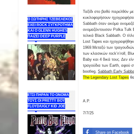
Ταξίδι στο βαθύ παρελθόν με 
κυκλοφορήσουν ηχογραφήσει
Ο ΣΩΤΗΡΗΣ ΤΖΕΒΕΛΕΚΟΣ
Sabbath όταν ακόμα ονομαζ
ΕΧΕΙ ROCK ΣΥΓΚΡΟΤΗΜΑ
ονομαζόντουσαν Polka Tulk 
ΚΑΙ Ο GLENN HUGHES
τελικά Black Sabbath. O τίτ
ΠΑΙΖΕΙ DEEP PURPLE
Lost Tapes και ηχογραφήθηκα
1969.Μεταξύ των τραγουδιών
των κλασικών rock’n’roll, B
Baby και 4 δικά τους. Δεν ε
τραγούδια των Earth, αφού σ
bootleg,
Sabbath Early Sabbat
The Legendary Lost Tapes
θα
ΕΤΣΙ ΠΗΡΑΝ ΤΟ ΟΝΟΜΑ
ΤΟΥΣ ΟΙ PRETTY BOY
Α.Ρ.
FLOYD/UGLY KID JOE
7/7/25
Share on Facebook