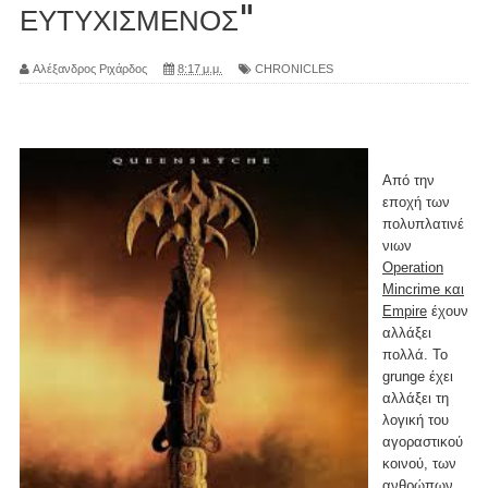
ΕΥΤΥΧΙΣΜΕΝΟΣ"
Αλέξανδρος Ριχάρδος
8:17 μ.μ.
CHRONICLES
Από την
εποχή των
πολυπλατινέ
νιων
Operation
Mincrime και
Empire
έχουν
αλλάξει
πολλά. Το
grunge έχει
αλλάξει τη
λογική του
αγοραστικού
κοινού, των
ανθρώπων