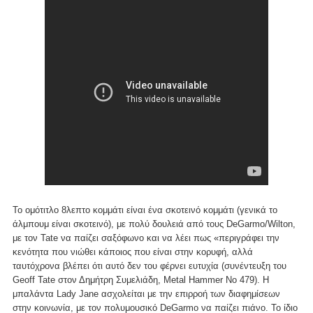
Το ομότιτλο 8λεπτο κομμάτι είναι ένα σκοτεινό κομμάτι (γενικά το
άλμπουμ είναι σκοτεινό), με πολύ δουλειά από τους DeGarmo/Wilton,
με τον Tate να παίζει σαξόφωνο και να λέει πως «περιγράφει την
κενότητα που νιώθει κάποιος που είναι στην κορυφή, αλλά
ταυτόχρονα βλέπει ότι αυτό δεν του φέρνει ευτυχία (συνέντευξη του
Geoff Tate στον Δημήτρη Συμελιάδη, Metal Hammer No 479). Η
μπαλάντα Lady Jane ασχολείται με την επιρροή των διαφημίσεων
στην κοινωνία, με τον πολυμουσικό DeGarmo να παίζει πιάνο. Το ίδιο