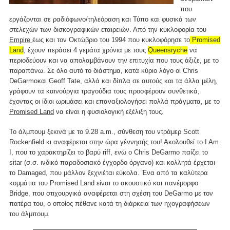
που
εργάζονται σε ραδιόφωνο/τηλεόραση και Τύπο και φυσικά των
στελεχών των δισκογραφικών εταιρειών. Από την κυκλοφορία του
Empire
έως και τον Οκτώβριο του 1994 που κυκλοφόρησε το
Promised
Land
, έχουν περάσει 4 γεμάτα χρόνια με τους
Queensryche
να
περιοδεύουν και να απολαμβάνουν την επιτυχία που τους άξιζε, με το
παραπάνω. Σε όλο αυτό το διάστημα, κατά κύριο λόγο οι Chris
DeGarmoκαι Geoff Tate, αλλά και δίπλα σε αυτούς και τα άλλα μέλη,
γράφουν τα καινούργια τραγούδια τους προσφέρουν συνθετικά,
έχοντας οι ίδιοι ωριμάσει και επαναξιολογήσει πολλά πράγματα, με το
Promised Land
να είναι η φυσιολογική εξέλιξη τους.
Το άλμπουμ ξεκινά με το 9.28 a.m., σύνθεση του ντράμερ Scott
Rockenfield κι αναφέρεται στην ώρα γέννησής του! Ακολουθεί το I Am
I, που το χαρακτηρίζει το βαρύ riff, ενώ ο Chris DeGarmo παίζει το
sitar (σ.σ. ινδικό παραδοσιακό έγχορδο όργανο) και κολλητά έρχεται
το Damaged, που μάλλον ξεχνιέται εύκολα. Ένα από τα καλύτερα
κομμάτια του Promised Land είναι το ακουστικό και πανέμορφο
Bridge, που στιχουργικά αναφέρεται στη σχέση του DeGarmo με τον
πατέρα του, ο οποίος πέθανε κατά τη διάρκεια των ηχογραφήσεων
του άλμπουμ.