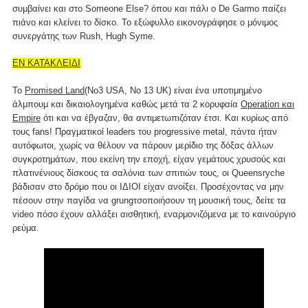
συμβαίνει και στο Someone Else? όπου και πάλι ο De Garmo παίζει
πιάνο και κλείνει το δίσκο. To εξώφυλλο εικονογράφησε ο μόνιμος
συνεργάτης των Rush, Hugh Syme.
ΕΝ ΚΑΤΑΚΛΕΙΔΙ
Το
Promised Land
(No3 USA, No 13 UK) είναι ένα υποτιμημένο
άλμπουμ και δικαιολογημένα καθώς μετά τα 2 κορυφαία
Operation και
Empire
ότι και να έβγαζαν, θα αντιμετωπιζόταν έτσι. Και κυρίως από
τους fans! Πραγματικοί leaders του progressive metal, πάντα ήταν
αυτόφωτοι, χωρίς να θέλουν να πάρουν μερίδιο της δόξας άλλων
συγκροτημάτων, που εκείνη την εποχή, είχαν γεμάτους χρυσούς και
πλατινένιους δίσκους τα σαλόνια των σπιτιών τους, οι Queensryche
βάδισαν στο δρόμο που οι ΙΔΙΟΙ είχαν ανοίξει. Προσέχοντας να μην
πέσουν στην παγίδα να grungτσοποιήσουν τη μουσική τους, δείτε τα
video πόσο έχουν αλλάξει αισθητική, εναρμονιζόμενα με το καινούργιο
ρεύμα.