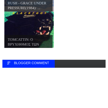
RUSH - GRACE UNDER
PRESSURE(1984): ...
TOMCATTIN: Ο
ΒΡΥΧΗΘΜΟΣ ΤΩΝ
BLACKFOO...
BLOGGER COMMENT