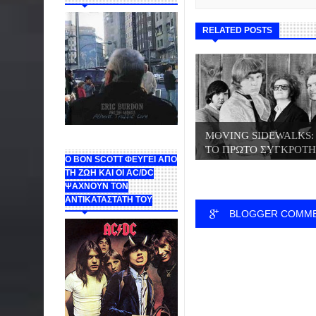
RELATED POSTS
MOVING SIDEWALKS:
ΤΟ ΠΡΩΤΟ ΣΥΓΚΡΟΤΗ.
Ο BON SCOTT ΦΕΥΓΕΙ ΑΠΟ
ΤΗ ΖΩΗ ΚΑΙ ΟΙ AC/DC
ΨΑΧΝΟΥΝ ΤΟΝ
ΑΝΤΙΚΑΤΑΣΤΑΤΗ ΤΟΥ
BLOGGER COMM