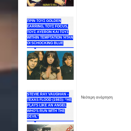
ΠΡΙΝ ΤΟΥΣ GOLDEN
EARRING, ΤΟΥΣ FOCUS,
ΤΟΥΣ ΑΥΕROΝ ΚΑΙ ΤΟΥΣ
WITHIN TEMPTATION ΉΤΑΝ
ΟΙ SCHOCKING BLUE
STEVIE RAY VAUGHAN –
Νεότερη ανάρτηση
TEXAS FLOOD (1983): “HE
PLAYS LIKE AN ANGEL
WHO’S RUN WITH THE
DEVIL”