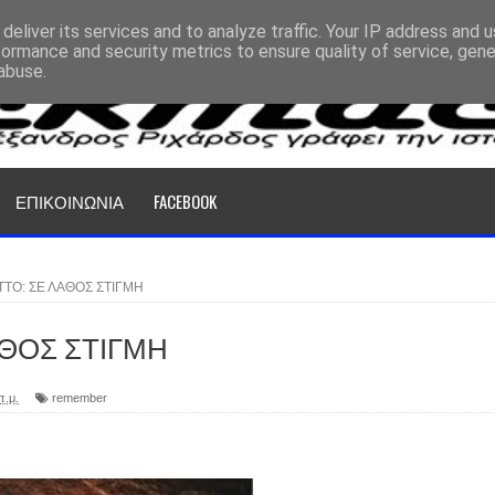
deliver its services and to analyze traffic. Your IP address and 
formance and security metrics to ensure quality of service, gen
abuse.
ΕΠΙΚΟΙΝΩΝΙΑ
FACEBOOK
TTO: ΣΕ ΛΑΘΟΣ ΣΤΙΓΜΗ
ΛΑΘΟΣ ΣΤΙΓΜΗ
π.μ.
remember