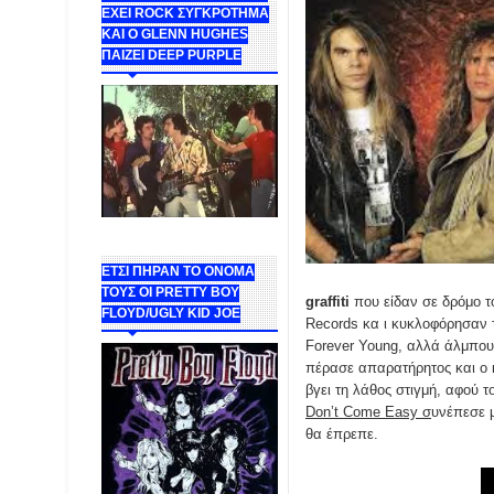
ΕΧΕΙ ROCK ΣΥΓΚΡΟΤΗΜΑ
ΚΑΙ Ο GLENN HUGHES
ΠΑΙΖΕΙ DEEP PURPLE
ΕΤΣΙ ΠΗΡΑΝ ΤΟ ΟΝΟΜΑ
ΤΟΥΣ ΟΙ PRETTY BOY
graffiti
που είδαν σε δρόμο τ
FLOYD/UGLY KID JOE
Records κα ι κυκλοφόρησαν 
Forever Young, αλλά άλμπουμ
πέρασε απαρατήρητος και ο 
βγει τη λάθος στιγμή, αφού 
Don’t Come Easy σ
υνέπεσε μ
θα έπρεπε.