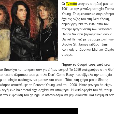
Οι
Tyketto
μπήκαν στη ζωή μας το
1991 με την μεγάλη επιτυχία Forev
Young. To αμερικάνικο συγκρότημα
έχει τις ρίζες του στη Νέα Υόρκη,
δημιουργήθηκε το 1987 από τον
πρώην τραγουδιστή των Waysted,
Danny Vaughn (πραγματικό όνομα
Daniel Himler) με τη συμμετοχή των
Brooke St. James κιθάρα, Jimi
Kennedy μπάσο και Michael Clayt
ντραμς.
Πήραν το όνομά τους από ένα
ου Brooklyn και το κράτησαν γιατί ήταν εύηχο! Το 1989 υπέγραψαν στην Gef
το πρώτο άλμπουμ τους με τίτλο
Don't Come Easy
, που έβγαλε την επιτυχία
 και single απέτυχαν να μπουν στο chart. Τότε, στη χώρα μας ο δίσκος
κόσμος ανακάλυψε το Forever Young μετά το…2000. Ήταν φανερό ότι είχαν
το λεγόμενο hair metal είχε αρχίσει να υποχωρεί. Η κυκλοφορία του άλμπουμ
ε την εμφάνιση του grunge με αποτέλεσμα να μην ακουστεί και εκτιμηθεί όσ