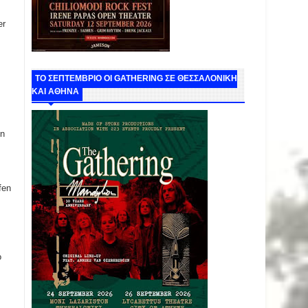
er
ΤΟ ΣΕΠΤΕΜΒΡΙΟ ΟΙ GATHERING ΣΕ ΘΕΣΣΑΛΟΝΙΚΗ
ΚΑΙ ΑΘΗΝΑ
on
fen
ο