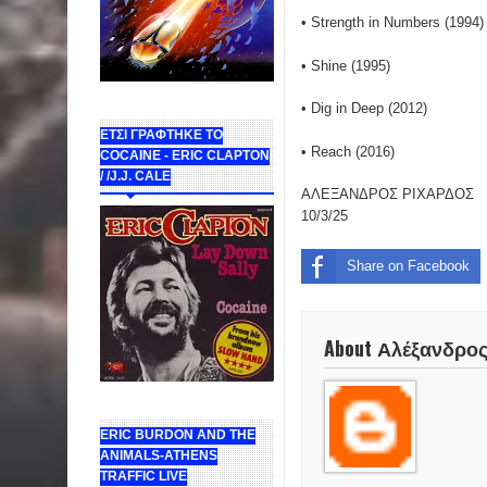
• Strength in Numbers (1994)
• Shine (1995)
• Dig in Deep (2012)
ΕΤΣΙ ΓΡΑΦΤΗΚΕ ΤΟ
• Reach (2016)
COCAINE - ERIC CLAPTON
/ /J.J. CALE
ΑΛΕΞΑΝΔΡΟΣ ΡΙΧΑΡΔΟΣ
10/3/25
Share on Facebook
About Αλέξανδρο
ERIC BURDON AND THE
ANIMALS-ATHENS
TRAFFIC LIVE