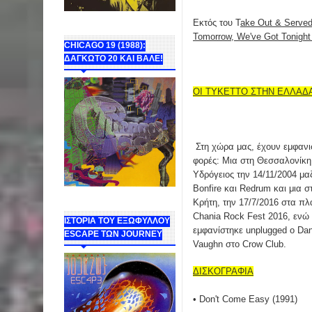
Εκτός του T
ake Out & Served
Tomorrow, We've Got Tonight
CHICAGO 19 (1988):
ΔΑΓΚΩΤΟ 20 ΚΑΙ ΒΑΛΕ!
ΟΙ ΤΥΚΕΤΤΟ ΣΤΗΝ ΕΛΛΑΔ
Στη χώρα μας, έχουν εμφανι
φορές: Μια στη Θεσσαλονίκη
Υδρόγειος την 14/11/2004 μαζ
Bonfire και Redrum και μια σ
Κρήτη, την 17/7/2016 στα πλ
Chania Rock Fest 2016, ενώ 
ΙΣΤΟΡΙΑ ΤΟΥ ΕΞΩΦΥΛΛΟΥ
εμφανίστηκε unplugged o Da
ESCAPE ΤΩΝ JOURNEY
Vaughn στο Crow Club.
ΔΙΣΚΟΓΡΑΦΙΑ
• Don't Come Easy (1991)