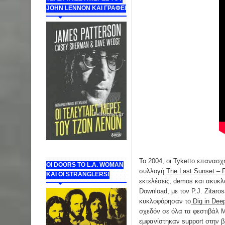
JOHN LENNON ΚΑΙ ΓΡΑΦΕΙ
To 2004, οι Tyketto επανασχ
ΟΙ DOORS ΤΟ L.A. WOMAN
συλλογή
The Last Sunset – 
KAI OI STRANGLERS!
εκτελέσεις, demos και ακυκλ
Download, με τον P.J. Zitar
κυκλοφόρησαν το
Dig in Dee
σχεδόν σε όλα τα φεστιβάλ 
εμφανίστηκαν support στην β