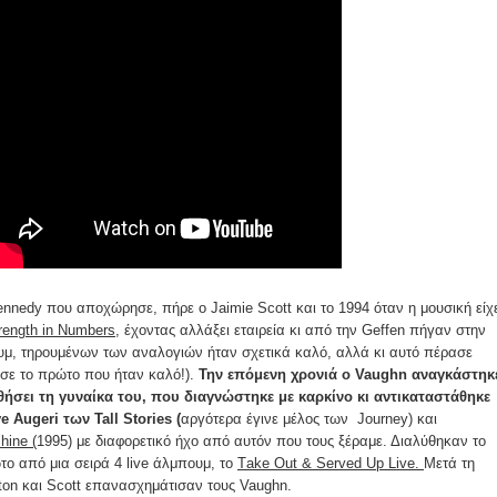
nnedy που αποχώρησε, πήρε ο Jaimie Scott και το 1994 όταν η μουσική είχ
rength in Numbers,
έχοντας αλλάξει εταιρεία κι από την Geffen πήγαν στην
ουμ, τηρουμένων των αναλογιών ήταν σχετικά καλό, αλλά κι αυτό πέρασε
σε το πρώτο που ήταν καλό!).
Την επόμενη χρονιά ο Vaughn αναγκάστηκ
ήσει τη γυναίκα του, που διαγνώστηκε με καρκίνο κι αντικαταστάθηκε
 Augeri των Tall Stories (
αργότερα έγινε μέλος των Journey) και
hine (
1995) με διαφορετικό ήχο από αυτόν που τους ξέραμε. Διαλύθηκαν το
ο από μια σειρά 4 live άλμπουμ, το
Τake Out & Served Up Live.
Μετά τη
yton και Scott επανασχημάτισαν τους Vaughn.