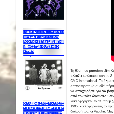
ROCK INCIDENT 92: ΠΩΣ Ο
TAYLOR HAWKINS (ΤΩΝ
FOO FIGHTERS) ΔΕΝ ΕΓΙΝΕ
ΜΕΛΟΣ ΤΩΝ GUNS AND
ROSES
Τη θέση του μπασίστα Jim Ke
αλλάξει κυκλοφόρησαν το
St
CMC International. Το άλμπ
απαρατήρητο (σ.σ. εδώ πέρα
να αποχωρήσει για να βοηθ
από τον τότε άγνωστο Steve
κυκλοφόρησαν το άλμπουμ
S
Ο ΑΛΕΞΑΝΔΡΟΣ ΡΙΧΑΡΔΟΣ
1996, κυκλοφορόντας το πρώτ
ΔΙΑΒΑΣΕ ΤΟ ΒΙΒΛΙΟ ΓΙΑ ΤΙΣ
διάλυσή του, οι Vaughn, Cla
ΤΕΛΕΥΤΑΙΕΣ ΗΜΕΡΕΣ ΤΟΥ