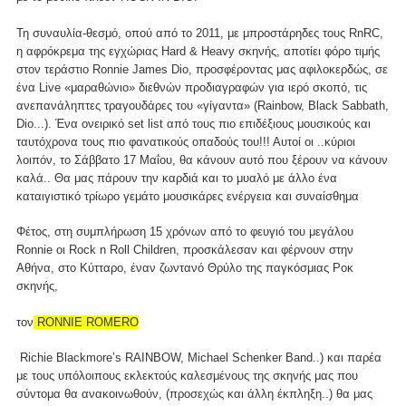
Τη συναυλία-θεσμό, οπού από το 2011, με μπροστάρηδες τους RnRC,
η αφρόκρεμα της εγχώριας Hard & Heavy σκηνής, αποτίει φόρο τιμής
στον τεράστιο Ronnie James Dio, προσφέροντας μας αφιλοκερδώς, σε
ένα Live «μαραθώνιο» διεθνών προδιαγραφών για ιερό σκοπό, τις
ανεπανάληπτες τραγουδάρες του «γίγαντα» (Rainbow, Black Sabbath,
Dio...). Ένα ονειρικό set list από τους πιο επιδέξιους μουσικούς και
ταυτόχρονα τους πιο φανατικούς οπαδούς του!!! Αυτοί οι ..κύριοι
λοιπόν, το Σάββατο 17 Μαΐου, θα κάνουν αυτό που ξέρουν να κάνουν
καλά.. Θα μας πάρουν την καρδιά και το μυαλό με άλλο ένα
καταιγιστικό τρίωρο γεμάτο μουσικάρες ενέργεια και συναίσθημα
Φέτος, στη συμπλήρωση 15 χρόνων από το φευγιό του μεγάλου
Ronnie οι Rock n Roll Children, προσκάλεσαν και φέρνουν στην
Αθήνα, στο Κύτταρο, έναν ζωντανό Θρύλο της παγκόσμιας Ροκ
σκηνής,
τον
RONNIE ROMERO
Richie Blackmore’s RAINBOW, Michael Schenker Band..) και παρέα
με τους υπόλοιπους εκλεκτούς καλεσμένους της σκηνής μας που
σύντομα θα ανακοινωθούν, (προσεχώς και άλλη έκπληξη..) θα μας