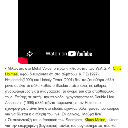
• Μιλώντας στο Metal Voice, ο πρώην κιθαρίστας των W.A.S.P.,
Chris
Holmes
, αφού διευκρίνισε ότι στα άλμπουμ K.F.D(1997),
Helldorado(1999) και Unholy Terror (2001) δεν παίζει κιθάρα αλλά
μόνο σε ένα το σόλο καθώς ο Blackie παίζει όλες τις κιθάρες,
αναρωτώμενος γιατί αναγράφεται το όνομά του στα οπισθόφυλλά
τους. Επίσης σε αυτήν την περίοδο, ηχογράφησαν το Double Live
Assassins (1998) αλλά πάντα σύμφωνα με τον Holmes οι
ηχογραφήσεις είναι live στο studio, έχοντας βάλει φωνές του κόσμου
για να δίνεται η αίσθηση του live. Εν ολίγοις, ¨Μούφα live”.
• Σε συνέντευξή του ο frontman των Scorpions,
Klaus Meine
, μίλησε
για την επερχόμενη βιογραφική ταινίας του συγκροτήματος που θα