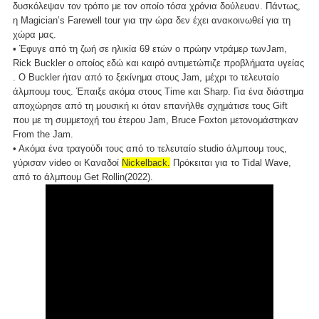
δυσκόλεψαν τον τρόπο με τον οποίο τόσα χρόνια δούλευαν. Πάντως,
η Magician’s Farewell tour για την ώρα δεν έχει ανακοινωθεί για τη
χώρα μας.
• Έφυγε από τη ζωή σε ηλικία 69 ετών ο πρώην ντράμερ τωνJam,
Rick Buckler ο οποίος εδώ και καιρό αντιμετώπιζε προβλήματα υγείας
. Ο Buckler ήταν από το ξεκίνημα στους Jam, μέχρι το τελευταίο
άλμπουμ τους. Έπαιξε ακόμα στους Time και Sharp. Για ένα διάστημα
αποχώρησε από τη μουσική κι όταν επανήλθε σχημάτισε τους Gift
που με τη συμμετοχή του έτερου Jam, Bruce Foxton μετονομάστηκαν
From the Jam.
• Ακόμα ένα τραγούδι τους από το τελευταίο studio άλμπουμ τους,
γύρισαν video οι Καναδοί
Nickelback.
Πρόκειται για το Tidal Wave,
από το άλμπουμ Get Rollin(2022).