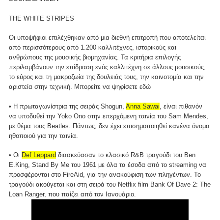
THE WHITE STRIPES
Οι υποψήφιοι επιλέχθηκαν από μια διεθνή επιτροπή που αποτελείται
από περισσότερους από 1.200 καλλιτέχνες, ιστορικούς και
ανθρώπους της μουσικής βιομηχανίας. Τα κριτήρια επιλογής
περιλαμβάνουν την επίδραση ενός καλλιτέχνη σε άλλους μουσικούς,
το εύρος και τη μακροζωία της δουλειάς τους, την καινοτομία και την
αριστεία στην τεχνική. Μπορείτε να ψηφίσετε
εδώ
• Η πρωταγωνίστρια της σειράς Shogun,
Anna Sawai
, είναι πιθανόν
να υποδυθεί την Yoko Ono στην επερχόμενη ταινία του Sam Mendes,
με θέμα τους Beatles. Πάντως, δεν έχει επισημοποιηθεί κανένα όνομα
ηθοποιού για την ταινία.
• Οι
Def Leppard
διασκεύασαν το κλασικό R&B τραγούδι του Ben
E.King, Stand By Me του 1961 με όλα τα έσοδα από το streaming να
προσφέρονται στο FireAid, για την ανακούφιση των πληγέντων. Το
τραγούδι ακούγεται και στη σειρά του Netflix film Bank Of Dave 2: The
Loan Ranger, που παίζει από τον Ιανουάριο.