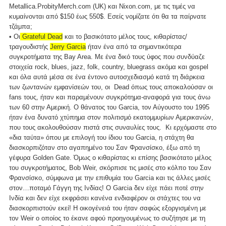
Metallica.ProbityMerch.com (UK) και Nixon.com, με τις τιμές να
κυμαίνονται από $150 έως 550$. Εσείς νομίζατε ότι θα τα παίρνατε
τζάμπα;
• Οι
Grateful Dead
και το βασικότατο μέλος τους, κιθαρίστας/
τραγουδιστής
Jerry Garcia
ήταν ένα από τα σημαντικότερα
συγκροτήματα της Bay Area. Με ένα δικό τους ύφος που συνδύαζε
στοιχεία rock, blues, jazz, folk, country, bluegrass ακόμα και gospel
και όλα αυτά μέσα σε ένα έντονο αυτοσχεδιασμό κατά τη διάρκεια
των ζωντανών εμφανίσεών του, οι Dead όπως τους αποκαλούσαν οι
fans τους, ήταν και παραμένουν συγκρότημα-αναφορά για τους άνω
των 60 στην Αμερική. Ο θάνατος του Garcia, τον Αύγουστο του 1995
ήταν ένα δυνατό χτύπημα στον πολιτισμό εκατομμυρίων Αμερικανών,
που τους ακολουθούσαν πιστά στις συναυλίες τους. Κι ερχόμαστε στο
«δια ταύτα» όπου με επιλογή του ίδιου του Garcia, η στάχτη θα
διασκορπιζόταν στο αγαπημένο του Σαν Φρανσίσκο, έξω από τη
γέφυρα Golden Gate. Όμως ο κιθαρίστας κι επίσης βασικότατο μέλος
του συγκροτήματος, Bob Weir, σκόρπισε τις μισές στο κόλπο του Σαν
Φρανσίσκο, σύμφωνα με την επιθυμία του Garcia και τις άλλες μισές
στον…ποταμό Γάγγη της Ινδίας! Ο Garcia δεν είχε πάει ποτέ στην
Ινδία και δεν είχε εκφράσει κανένα ενδιαφέρον οι στάχτες του να
διασκορπιστούν εκεί! Η οικογένειά του ήταν σαφώς εξοργισμένη με
τον Weir ο οποίος το έκανε αφού προηγουμένως το συζήτησε με τη