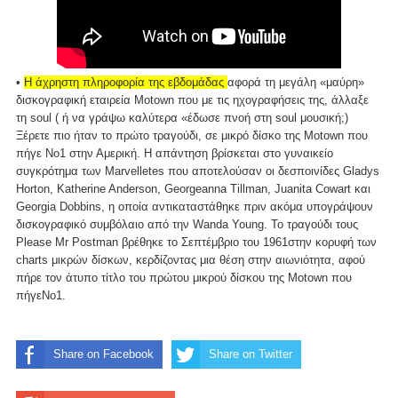
•
H άχρηστη πληροφορία της εβδομάδας
αφορά τη μεγάλη «μαύρη»
δισκογραφική εταιρεία Motown που με τις ηχογραφήσεις της, άλλαξε
τη soul ( ή να γράψω καλύτερα «έδωσε πνοή στη soul μουσική;)
Ξέρετε πιο ήταν το πρώτο τραγούδι, σε μικρό δίσκο της Motown που
πήγε Νο1 στην Αμερική. Η απάντηση βρίσκεται στο γυναικείο
συγκρότημα των Marvelletes που αποτελούσαν οι δεσποινίδες Gladys
Horton, Katherine Anderson, Georgeanna Tillman, Juanita Cowart και
Georgia Dobbins, η οποία αντικαταστάθηκε πριν ακόμα υπογράψουν
δισκογραφικό συμβόλαιο από την Wanda Young. Το τραγούδι τους
Please Mr Postman βρέθηκε το Σεπτέμβριο του 1961στην κορυφή των
charts μικρών δίσκων, κερδίζοντας μια θέση στην αιωνιότητα, αφού
πήρε τον άτυπο τίτλο του πρώτου μικρού δίσκου της Motown που
πήγεΝο1.
Share on Facebook
Share on Twitter